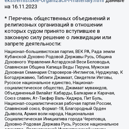
ekstremistskie-organizacii-i-materialy.html
данные
на
16.11.2023
* Перечень общественных объединений и
религиозных организаций в отношении
которых судом принято вступившее в
законную силу решение о ликвидации или
запрете деятельности:
Национал-большевистская партия, ВЕК РА, Рада земли
Кубанской Духовно Родовой Державы Русь, Община
Духовного Управления Асгардской Веси Беловодья,
Славянская Община Капища Веды Перуна, Мужская
Духовная Семинария Староверов-Инглингов, Нурджулар, К
Богодержавию, Таблиги Джамаат, Свидетели Иеговы,
Русское национальное единство, Национал-
социалистическое общество, Джамаат мувахидов,
Объединенный Вилайат Кабарды, Балкарии и Карачая,
Союз славян, Ат-Такфир Валь-Хиджра, Пит Буль,
Национал-социалистическая рабочая партия России,
Славянский союз, Формат-18, Благородный Орден
Дьявола, Армия воли народа, Национальная
Социалистическая Инициатива города Череповца,
Духовно-Родовая Держава Русь, Русское национальное