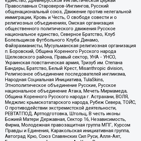
единство, Древнерусской Инглистической церкви
Православных Староверов-Инглингов, Русский
общенациональный союз, Движение против нелегальной
иммиграции, Кровь и Честь, О свободе совести и о
религиозных объединениях, Омская организация
общественного политического движения Русское
национальное единство, Северное Братство, Клуб
Болельщиков Футбольного Клуба Динамо,
Файзрахманисты, Мусульманская религиозная организация
п. Боровский, Община Коренного Русского народа
Щелковского района, Правый сектор, УНА - УНСО,
Украинская повстанческая армия, Тризуб им. Степана
Бандеры, Братство, Белый Крест, Misanthropic division,
Религиозное объединение последователей инглиизма,
Народная Социальная Инициатива, TulaSkins,
Этнополитическое объединение Русские, Русское
национальное объединение Атака, Мечеть Мирмамеда,
Община Коренного Русского народа г. Астрахани, ВОЛЯ,
Меджлис крымскотатарского народа, Рубеж Севера, ТОЙС,
О противодействии экстремистской деятельности,
РЕВТАТПОД, Артподготовка, Штольц, В честь иконы
Божией Матери Державная, Сектор 16, Независимость,
Фирма, Молодежная правозащитная группа МПГ, Курсом
Правды и Единения, Каракольская инициативная группа,
Автоград Крю, Союз Славянских Сил Руси, Алля-Аят,