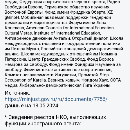
медиа, Федерация анархического черного креста, Радио
Свободная Европа, Германское общество изучения
Восточной Европы, Фонд имени Фридриха Эберта, XZ
gGmbH, Мобильная академия поддержки гендерной
демократии и миротворчества, Форум имени Льва
Копелева, American Councils for International Education,
Cultural Vistas, Institute of International Education,
Антивоенное движение Антальи, Открытый диалог, Школа
международных отношений и государственной политики
им Питера Мунка, Российско-канадский демократический
альянс, Школа международных отношений им Нормана
Патерсона, Центр Гражданских Свобод, Фонд Бориса
Немцова за Свободу, Фонд имени Фридриха Науманна за
свободу, Феминистское антивоенное сопротивление,
Комитет независимости Ингушетии, Прометей, Stop
Occupation of Karelia, Вернись живым, Фридом Хаус, СОТА
медиа, Либерально-демократическая Лига Украины
Источник:
https://minjust.gov.ru/ru/documents/7756/
данные на
13.05.2024
* Сведения реестра НКО, выполняющих
функции иностранного агента: