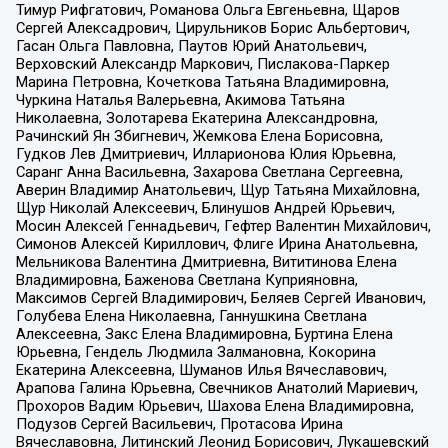
Тимур Рифгатович, Романова Ольга Евгеньевна, Щаров
Сергей Алексадрович, Цирульников Борис Альбертович,
Гасан Ольга Павловна, Паутов Юрий Анатольевич,
Верховский Александр Маркович, Пислакова-Паркер
Марина Петровна, Кочеткова Татьяна Владимировна,
Чуркина Наталья Валерьевна, Акимова Татьяна
Николаевна, Золотарева Екатерина Александровна,
Рачинский Ян Збигневич, Жемкова Елена Борисовна,
Гудков Лев Дмитриевич, Илларионова Юлия Юрьевна,
Саранг Анна Васильевна, Захарова Светлана Сергеевна,
Аверин Владимир Анатольевич, Щур Татьяна Михайловна,
Щур Николай Алексеевич, Блинушов Андрей Юрьевич,
Мосин Алексей Геннадьевич, Гефтер Валентин Михайлович,
Симонов Алексей Кириллович, Флиге Ирина Анатольевна,
Мельникова Валентина Дмитриевна, Вититинова Елена
Владимировна, Баженова Светлана Куприяновна,
Максимов Сергей Владимирович, Беляев Сергей Иванович,
Голубева Елена Николаевна, Ганнушкина Светлана
Алексеевна, Закс Елена Владимировна, Буртина Елена
Юрьевна, Гендель Людмила Залмановна, Кокорина
Екатерина Алексеевна, Шуманов Илья Вячеславович,
Арапова Галина Юрьевна, Свечников Анатолий Мариевич,
Прохоров Вадим Юрьевич, Шахова Елена Владимировна,
Подузов Сергей Васильевич, Протасова Ирина
Вячеславовна, Литинский Леонид Борисович, Лукашевский