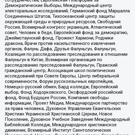
сотрудничества, Европейская Платформа за
Демократические Выборы, Международный центр
электоральных исследований, Германский фонд Маршалла
Соединенных Штатов, Тихоокеанский центр защиты
окружающей среды и природных ресурсов, Свободная
Россия, Всемирный конгресс украинцев, Атлантический
совет, Человек в беде, Европейский фонд за демократию,
Джеймстаунский фонд, Прожект Хармони, Родники
дракона, Врачи против насильственного извлечения
органов, Фалунь Дафа, Друзья Фалуньгун, Фалуньгун,
Коалиция по расследованию преследования в отношении
Фалуньгун в Китае, Всемирная организация по
расследованию преследований Фалуньгун, Пражский
гражданский центр, Ассоциация школ политических
исследований при Совете Европы, Центр либеральной
современности, Форум русскоязычных европейцев,
Немецко-русский обмен, Бард колледж, Европейский
выбор, Фонд Ходорковского, Оксфордский российский
фонд, Фонд Будущее России, Компания свободы
информации, Проект Медиа, Международное партнерство
за права человека, Духовное Управление Евангельских
Христиан Украинской Христианской Церкви, Новое
Поколение, Духовное Учебное Заведение Международный
Библейский Колледж, Международное христианское
движение, Всемирный Институт Саентологических