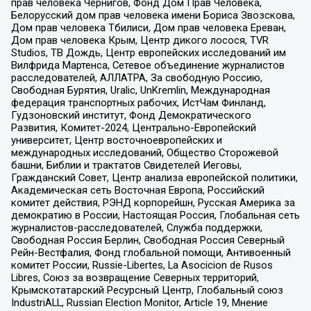
прав человека Чернигов, Фонд Дом Прав Человека,
Белорусский дом прав человека имени Бориса Звозскова,
Дом прав человека Тбилиси, Дом прав человека Ереван,
Дом прав человека Крым, Центр дикого лосося, TVR
Studios, ТВ Дождь, Центр европейских исследований им
Вилфрида Мартенса, Сетевое объединение журналистов
расследователей, АЛЛАТРА, За свободную Россию,
Свободная Бурятия, Uralic, UnKremlin, Международная
федерация транспортных рабочих, ИстЧам Финланд,
Гудзоновский институт, Фонд Демократического
Развития, Комитет-2024, Центрально-Европейский
университет, Центр восточноевропейских и
международных исследований, Общество Сторожевой
башни, Библии и трактатов Свидетелей Иеговы,
Гражданский Совет, Центр анализа европейской политики,
Академическая сеть Восточная Европа, Российский
комитет действия, РЭНД корпорейшн, Русская Америка за
демократию в России, Настоящая Россия, Глобальная сеть
журналистов-расследователей, Служба поддержки,
Свободная Россия Берлин, Свободная Россия Северный
Рейн-Вестфалия, Фонд глобальной помощи, Антивоенный
комитет России, Russie-Libertes, La Asocicion de Rusos
Libres, Союз за возвращение Северных территорий,
Крымскотатарский Ресурсный Центр, Глобальный союз
IndustriALL, Russian Election Monitor, Article 19, Мнение