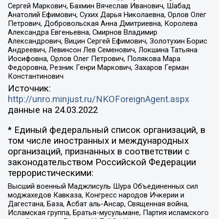
Сергей Маркович, Бахмин Вячеслав Иванович, Шабад
Анатолий Ефимович, Сухих Дарья Николаевна, Орлов Олег
Петрович, Добровольская Анна Дмитриевна, Королева
Александра Евгеньевна, Смирнов Владимир
Александрович, Вицин Сергей Ефимович, Золотухин Борис
Андреевич, Левинсон Лев Семенович, Локшина Татьяна
Иосифовна, Орлов Олег Петрович, Полякова Мара
Федоровна, Резник Генри Маркович, Захаров Герман
Константинович
Источник:
http://unro.minjust.ru/NKOForeignAgent.aspx
данные на
24.03.2022
* Единый федеральный список организаций, в
том числе иностранных и международных
организаций, признанных в соответствии с
законодательством Российской Федерации
террористическими:
Высший военный Маджлисуль Шура Объединенных сил
моджахедов Кавказа, Конгресс народов Ичкерии и
Дагестана, База, Асбат аль-Ансар, Священная война,
Исламская группа, Братья-мусульмане, Партия исламского