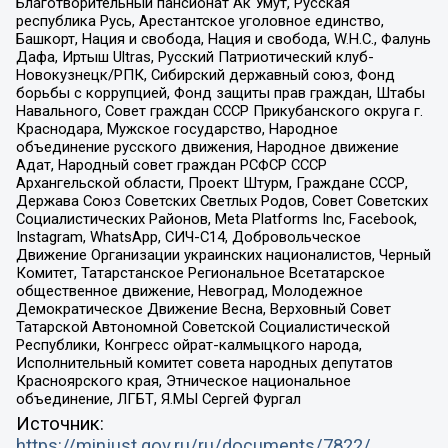
Благотворительный пансионат Ак Умут, Русская
республика Русь, Арестантское уголовное единство,
Башкорт, Нация и свобода, Нация и свобода, W.H.С., Фалунь
Дафа, Иртыш Ultras, Русский Патриотический клуб-
Новокузнецк/РПК, Сибирский державный союз, Фонд
борьбы с коррупцией, Фонд защиты прав граждан, Штабы
Навального, Совет граждан СССР Прикубанского округа г.
Краснодара, Мужское государство, Народное
объединение русского движения, Народное движение
Адат, Народный совет граждан РСФСР СССР
Архангельской области, Проект Штурм, Граждане СССР,
Держава Союз Советских Светлых Родов, Совет Советских
Социалистических Районов, Meta Platforms Inc, Facebook,
Instagram, WhatsApp, СИЧ-С14, Добровольческое
Движение Организации украинских националистов, Черный
Комитет, Татарстанское Региональное Всетатарское
общественное движение, Невоград, Молодежное
Демократическое Движение Весна, Верховный Совет
Татарской Автономной Советской Социалистической
Республики, Конгресс ойрат-калмыцкого народа,
Исполнительный комитет совета народных депутатов
Красноярского края, Этническое национальное
объединение, ЛГБТ, Я.МЫ Сергей Фургал
Источник:
https://minjust.gov.ru/ru/documents/7822/