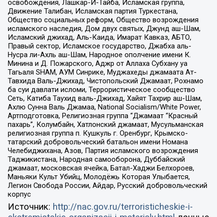
освобождения, Лашкар-И-Тайба, Исламская группа,
Движение Талибан, Исламская партия Туркестана,
Общество социальных реформ, Общество возрождения
исламского наследия, Дом двух святых, Джунд аш-Шам,
Исламский джихад, Аль-Каида, Имарат Кавказ, АБТО,
Правый сектор, Исламское государство, Джабха аль-
Нусра ли-Ахль аш-Шам, Народное ополчение имени К.
Минина и Д. Пожарского, Аджр от Аллаха Субхану уа
Тагьаля SHAM, АУМ Синрике, Муджахеды джамаата Ат-
Тавхида Валь-Джихад, Чистопольский Джамаат, Рохнамо
ба суи давлати исломи, Террористическое сообщество
Сеть, Катиба Таухид валь-Джихад, Хайят Тахрир аш-Шам,
Ахлю Сунна Валь Джамаа, National Socialism/White Power,
Артподготовка, Религиозная группа “Джамаат “Красный
пахарь”, Колумбайн, Хатлонский джамаат, Мусульманская
религиозная группа п. Кушкуль г. Оренбург, Крымско-
татарский добровольческий батальон имени Номана
Челебиджихана, Азов, Партия исламского возрождения
Таджикистана, Народная самооборона, Дуббайский
джамаат, московская ячейка, Батал-Хаджи Белхороев,
Маньяки Культ Убийц, Молодёжь Которая Улыбается,
Легион Свобода России, Айдар, Русский добровольческий
корпус
Источник:
http://nac.gov.ru/terroristicheskie-i-