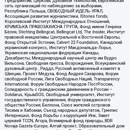
Предприятий, Церковь Духовной Технологии, Европейская
сеть организаций по наблюдению за выборами,
Республика Польша, СВОБОДНЫЙ ИДЕЛЬ-УРАЛ,
Ассоциация развития журналистики, IStories fonds,
Королевский Институт Международных Отношений,
КРИМСЬКА ПРАВОЗАХИСНА ГРУПА, Фонд имени Генриха
Бёлля, Stichting Bellingcat, Bellingcat Ltd, The Insider, Институт
правовой инициативы Центральной и Восточной Европы,
Фонд Открытой Эстонии, Calvert 22 Foundation, Канадский
украинский конгресс, Институт Макдональда-Лорье,
Украинская национальная федерация Канады,
Декабристы, Международный научный центр им Вудро
Вильсона, Свободная пресса, Возрождение, Всеукраинский
духовный центр , Риддл, Русский антивоенный комитет в
Швеции, Проект Медуза, Фонд Андрея Сахарова, Форум
свободной России, Лига Свободных Наций, Transparеncy
International, Форум Свободных Народов ПостРоссии,
Солидарность с гражданским движением в России –
Solidarus, КрымSOS, Свободный университет, Институт
государственного управления, Форум гражданского
общества Россия, Беллона, Союз жителей островов
Тисима и Хабомаи, Съезд народных депутатов, Гринпис
Интернешнл, Фонд борьбы с коррупцией Инк, Завет
церквей TCCN, Агора, Всемирный фонд природы, BDR
Novaja Gazeta-Europe, Алтай проект, Образовательный дом