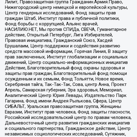
Лилит, Правозащитная группа Гражданин.Армия.Право,
Нижегородский центр немецкой и европейской культуры,
Центр гендерных исследований, Фонд защиты прав
граждан Штаб, Институт права и публичной политики,
Фонд борьбы с коррупцией, Альянс врачей,
НАСИЛИЮ.НЕТ, Мы против СПИДа, СВЕЧА, Гуманитарное
действие, Открытый Петербург, Лига Избирателей,
Правовая инициатива, Гражданский Союз, Хасдей
Ерушалаим, Центр поддержки и содействия развитию
средств массовой информации, Горячая Линия, В защиту
прав заключенных, Институт глобализации и социальных
движений, Центр социально-информационных инициатив
Действие, Благотворительный фонд охраны здоровья и
защиты прав граждан, Благотворительный фонд помощи
осужденным и их семьям, Фонд Тольятти, Новое время,
Серебряная тайга, Так-Так-Так, Сова, центр Анна, Проект
Апрель, Самарская губерния, Эра здоровья, Мемориал,
Аналитический Центр Юрия Левады, Издательство Парк
Гагарина, Фонд имени Андрея Рылькова, Сфера, Центр
СИБАЛЬТ, Уральская правозащитная группа, Женщины
Евразии, Институт прав человека, Фонд защиты гласности,
Российский исследовательский центр по правам человека,
Дальневосточный центр развития гражданских инициатив
и социального партнерства, Гражданское действие, Центр
независимых социологических исследований, Сутяжник,