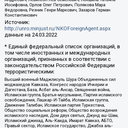
Иосифовна, Орлов Олег Петрович, Полякова Мара
Федоровна, Резник Генри Маркович, Захаров Герман
Константинович
Источник:
http://unro.minjust.ru/NKOForeignAgent.aspx
данные на
24.03.2022
* Единый федеральный список организаций, в
том числе иностранных и международных
организаций, признанных в соответствии с
законодательством Российской Федерации
террористическими:
Высший военный Маджлисуль Шура Объединенных сил
моджахедов Кавказа, Конгресс народов Ичкерии и
Дагестана, База, Асбат аль-Ансар, Священная война,
Исламская группа, Братья-мусульмане, Партия исламского
освобождения, Лашкар-И-Тайба, Исламская группа,
Движение Талибан, Исламская партия Туркестана,
Общество социальных реформ, Общество возрождения
исламского наследия, Дом двух святых, Джунд аш-Шам,
Исламский джихад, Аль-Каида, Имарат Кавказ, АБТО,
Правый сектор, Исламское государство, Джабха аль-