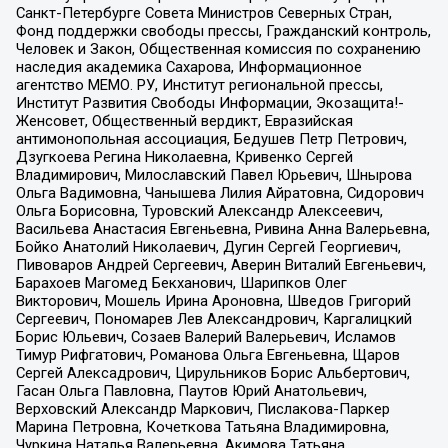
Санкт-Петербурге Совета Министров Северных Стран,
Фонд поддержки свободы прессы, Гражданский контроль,
Человек и Закон, Общественная комиссия по сохранению
наследия академика Сахарова, Информационное
агентство МЕМО. РУ, Институт региональной прессы,
Институт Развития Свободы Информации, Экозащита!-
Женсовет, Общественный вердикт, Евразийская
антимонопольная ассоциация, Бедушев Петр Петрович,
Дзугкоева Регина Николаевна, Кривенко Сергей
Владимирович, Милославский Павел Юрьевич, Шнырова
Ольга Вадимовна, Чанышева Лилия Айратовна, Сидорович
Ольга Борисовна, Туровский Александр Алексеевич,
Васильева Анастасия Евгеньевна, Ривина Анна Валерьевна,
Бойко Анатолий Николаевич, Дугин Сергей Георгиевич,
Пивоваров Андрей Сергеевич, Аверин Виталий Евгеньевич,
Барахоев Магомед Бекханович, Шарипков Олег
Викторович, Мошель Ирина Ароновна, Шведов Григорий
Сергеевич, Пономарев Лев Александрович, Каргалицкий
Борис Юльевич, Созаев Валерий Валерьевич, Исламов
Тимур Рифгатович, Романова Ольга Евгеньевна, Щаров
Сергей Алексадрович, Цирульников Борис Альбертович,
Гасан Ольга Павловна, Паутов Юрий Анатольевич,
Верховский Александр Маркович, Пислакова-Паркер
Марина Петровна, Кочеткова Татьяна Владимировна,
Чуркина Наталья Валерьевна, Акимова Татьяна