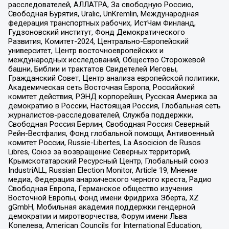
расследователей, АЛЛАТРА, За свободную Россию,
Свободная Бурятия, Uralic, UnKremlin, Международная
федерация транспортных рабочих, ИстЧам Финланд,
Гудзоновский институт, Фонд Демократического
Развития, Комитет-2024, Центрально-Европейский
университет, Центр восточноевропейских и
международных исследований, Общество Сторожевой
башни, Библии и трактатов Свидетелей Иеговы,
Гражданский Совет, Центр анализа европейской политики,
Академическая сеть Восточная Европа, Российский
комитет действия, РЭНД корпорейшн, Русская Америка за
демократию в России, Настоящая Россия, Глобальная сеть
журналистов-расследователей, Служба поддержки,
Свободная Россия Берлин, Свободная Россия Северный
Рейн-Вестфалия, Фонд глобальной помощи, Антивоенный
комитет России, Russie-Libertes, La Asocicion de Rusos
Libres, Союз за возвращение Северных территорий,
Крымскотатарский Ресурсный Центр, Глобальный союз
IndustriALL, Russian Election Monitor, Article 19, Мнение
медиа, Федерация анархического черного креста, Радио
Свободная Европа, Германское общество изучения
Восточной Европы, Фонд имени Фридриха Эберта, XZ
gGmbH, Мобильная академия поддержки гендерной
демократии и миротворчества, Форум имени Льва
Копелева, American Councils for International Education,