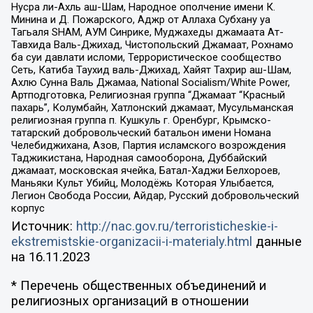
Нусра ли-Ахль аш-Шам, Народное ополчение имени К.
Минина и Д. Пожарского, Аджр от Аллаха Субхану уа
Тагьаля SHAM, АУМ Синрике, Муджахеды джамаата Ат-
Тавхида Валь-Джихад, Чистопольский Джамаат, Рохнамо
ба суи давлати исломи, Террористическое сообщество
Сеть, Катиба Таухид валь-Джихад, Хайят Тахрир аш-Шам,
Ахлю Сунна Валь Джамаа, National Socialism/White Power,
Артподготовка, Религиозная группа “Джамаат “Красный
пахарь”, Колумбайн, Хатлонский джамаат, Мусульманская
религиозная группа п. Кушкуль г. Оренбург, Крымско-
татарский добровольческий батальон имени Номана
Челебиджихана, Азов, Партия исламского возрождения
Таджикистана, Народная самооборона, Дуббайский
джамаат, московская ячейка, Батал-Хаджи Белхороев,
Маньяки Культ Убийц, Молодёжь Которая Улыбается,
Легион Свобода России, Айдар, Русский добровольческий
корпус
Источник:
http://nac.gov.ru/terroristicheskie-i-
ekstremistskie-organizacii-i-materialy.html
данные
на
16.11.2023
* Перечень общественных объединений и
религиозных организаций в отношении