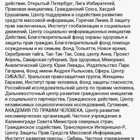
действие, Открытый Петербург, Лига Избирателей,
Правовая инициатива, Гражданский Союз, Хасдей
Ерушалаим, Центр поддержки и содействия развитию
средств массовой информации, Горячая Линия, В защиту
прав заключенных, Институт глобализации и социальных
движений, Центр социально-информационных инициатив
Действие, Благотворительный фонд охраны здоровья и
защиты прав граждан, Благотворительный фонд помощи
осужденным и их семьям, Фонд Тольятти, Новое время,
Серебряная тайга, Так-Так-Так, Сова, центр Анна, Проект
Апрель, Самарская губерния, Эра здоровья, Мемориал,
Аналитический Центр Юрия Левады, Издательство Парк
Гагарина, Фонд имени Андрея Рылькова, Сфера, Центр
СИБАЛЬТ, Уральская правозащитная группа, Женщины
Евразии, Институт прав человека, Фонд защиты гласности,
Российский исследовательский центр по правам человека,
Дальневосточный центр развития гражданских инициатив
и социального партнерства, Гражданское действие, Центр
независимых социологических исследований, Сутяжник,
АКАДЕМИЯ ПО ПРАВАМ ЧЕЛОВЕКА, Центр развития
некоммерческих организаций, Частное учреждение в
Калининграде Совета Министров северных стран,
Гражданское содействие, Трансперенси Интернешнл-Р,
Центр Защиты Прав Средств Массовой Информации,
Институт развития прессы - Сибирь, Частное учреждение в