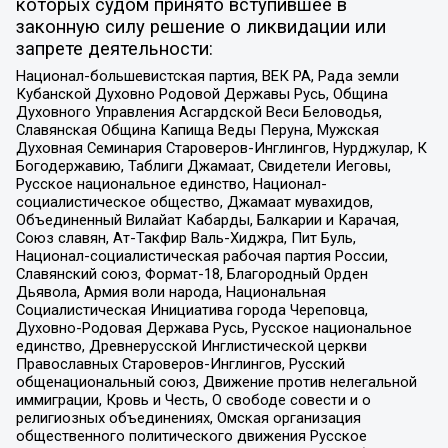
которых судом принято вступившее в
законную силу решение о ликвидации или
запрете деятельности:
Национал-большевистская партия, ВЕК РА, Рада земли
Кубанской Духовно Родовой Державы Русь, Община
Духовного Управления Асгардской Веси Беловодья,
Славянская Община Капища Веды Перуна, Мужская
Духовная Семинария Староверов-Инглингов, Нурджулар, К
Богодержавию, Таблиги Джамаат, Свидетели Иеговы,
Русское национальное единство, Национал-
социалистическое общество, Джамаат мувахидов,
Объединенный Вилайат Кабарды, Балкарии и Карачая,
Союз славян, Ат-Такфир Валь-Хиджра, Пит Буль,
Национал-социалистическая рабочая партия России,
Славянский союз, Формат-18, Благородный Орден
Дьявола, Армия воли народа, Национальная
Социалистическая Инициатива города Череповца,
Духовно-Родовая Держава Русь, Русское национальное
единство, Древнерусской Инглистической церкви
Православных Староверов-Инглингов, Русский
общенациональный союз, Движение против нелегальной
иммиграции, Кровь и Честь, О свободе совести и о
религиозных объединениях, Омская организация
общественного политического движения Русское