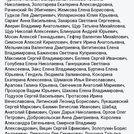
Николаевна, Золотарева Екатерина Александровна,
Рачинский Ян Збигневич, Жемкова Елена Борисовна,
Гудков Лев Дмитриевич, Илларионова Юлия Юрьевна,
Саранг Анна Васильевна, Захарова Светлана Сергеевна,
Аверин Владимир Анатольевич, Щур Татьяна Михайловна,
Щур Николай Алексеевич, Блинушов Андрей Юрьевич,
Мосин Алексей Геннадьевич, Гефтер Валентин Михайлович,
Симонов Алексей Кириллович, Флиге Ирина Анатольевна,
Мельникова Валентина Дмитриевна, Вититинова Елена
Владимировна, Баженова Светлана Куприяновна,
Максимов Сергей Владимирович, Беляев Сергей Иванович,
Голубева Елена Николаевна, Ганнушкина Светлана
Алексеевна, Закс Елена Владимировна, Буртина Елена
Юрьевна, Гендель Людмила Залмановна, Кокорина
Екатерина Алексеевна, Шуманов Илья Вячеславович,
Арапова Галина Юрьевна, Свечников Анатолий Мариевич,
Прохоров Вадим Юрьевич, Шахова Елена Владимировна,
Подузов Сергей Васильевич, Протасова Ирина
Вячеславовна, Литинский Леонид Борисович, Лукашевский
Сергей Маркович, Бахмин Вячеслав Иванович, Шабад
Анатолий Ефимович, Сухих Дарья Николаевна, Орлов Олег
Петрович, Добровольская Анна Дмитриевна, Королева
Александра Евгеньевна, Смирнов Владимир
Александрович, Вицин Сергей Ефимович, Золотухин Борис
Андреевич, Левинсон Лев Семенович, Локшина Татьяна