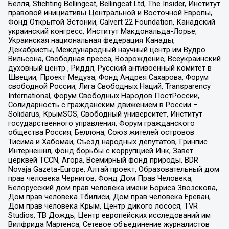
Бёлля, Stichting Bellingcat, Bellingcat Ltd, The Insider, Институт
правовой инициативы Центральной и Восточной Европы,
Фонд Открытой Эстонии, Calvert 22 Foundation, Канадский
украинский конгресс, Институт Макдональда-Лорье,
Украинская национальная федерация Канады,
Декабристы, Международный научный центр им Вудро
Вильсона, Свободная пресса, Возрождение, Всеукраинский
духовный центр , Риддл, Русский антивоенный комитет в
Швеции, Проект Медуза, Фонд Андрея Сахарова, Форум
свободной России, Лига Свободных Наций, Transparеncy
International, Форум Свободных Народов ПостРоссии,
Солидарность с гражданским движением в России –
Solidarus, КрымSOS, Свободный университет, Институт
государственного управления, Форум гражданского
общества Россия, Беллона, Союз жителей островов
Тисима и Хабомаи, Съезд народных депутатов, Гринпис
Интернешнл, Фонд борьбы с коррупцией Инк, Завет
церквей TCCN, Агора, Всемирный фонд природы, BDR
Novaja Gazeta-Europe, Алтай проект, Образовательный дом
прав человека Чернигов, Фонд Дом Прав Человека,
Белорусский дом прав человека имени Бориса Звозскова,
Дом прав человека Тбилиси, Дом прав человека Ереван,
Дом прав человека Крым, Центр дикого лосося, TVR
Studios, ТВ Дождь, Центр европейских исследований им
Вилфрида Мартенса, Сетевое объединение журналистов