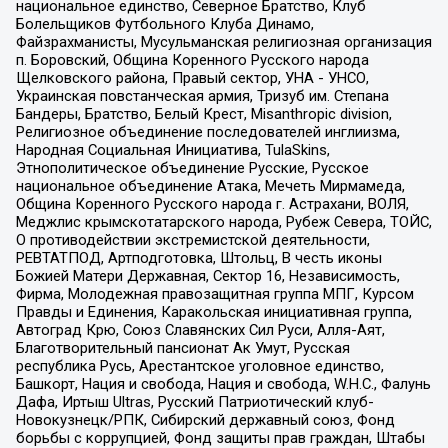
национальное единство, Северное Братство, Клуб
Болельщиков Футбольного Клуба Динамо,
Файзрахманисты, Мусульманская религиозная организация
п. Боровский, Община Коренного Русского народа
Щелковского района, Правый сектор, УНА - УНСО,
Украинская повстанческая армия, Тризуб им. Степана
Бандеры, Братство, Белый Крест, Misanthropic division,
Религиозное объединение последователей инглиизма,
Народная Социальная Инициатива, TulaSkins,
Этнополитическое объединение Русские, Русское
национальное объединение Атака, Мечеть Мирмамеда,
Община Коренного Русского народа г. Астрахани, ВОЛЯ,
Меджлис крымскотатарского народа, Рубеж Севера, ТОЙС,
О противодействии экстремистской деятельности,
РЕВТАТПОД, Артподготовка, Штольц, В честь иконы
Божией Матери Державная, Сектор 16, Независимость,
Фирма, Молодежная правозащитная группа МПГ, Курсом
Правды и Единения, Каракольская инициативная группа,
Автоград Крю, Союз Славянских Сил Руси, Алля-Аят,
Благотворительный пансионат Ак Умут, Русская
республика Русь, Арестантское уголовное единство,
Башкорт, Нация и свобода, Нация и свобода, W.H.С., Фалунь
Дафа, Иртыш Ultras, Русский Патриотический клуб-
Новокузнецк/РПК, Сибирский державный союз, Фонд
борьбы с коррупцией, Фонд защиты прав граждан, Штабы