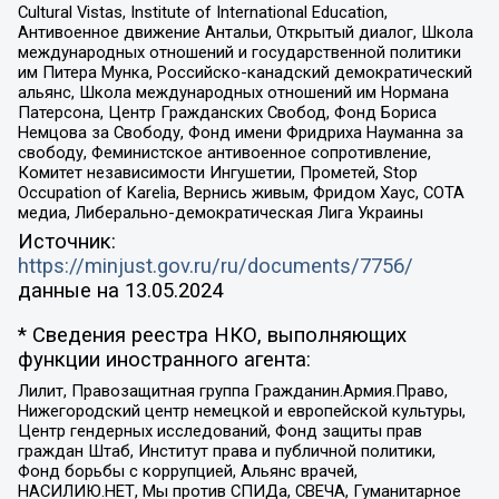
Cultural Vistas, Institute of International Education,
Антивоенное движение Антальи, Открытый диалог, Школа
международных отношений и государственной политики
им Питера Мунка, Российско-канадский демократический
альянс, Школа международных отношений им Нормана
Патерсона, Центр Гражданских Свобод, Фонд Бориса
Немцова за Свободу, Фонд имени Фридриха Науманна за
свободу, Феминистское антивоенное сопротивление,
Комитет независимости Ингушетии, Прометей, Stop
Occupation of Karelia, Вернись живым, Фридом Хаус, СОТА
медиа, Либерально-демократическая Лига Украины
Источник:
https://minjust.gov.ru/ru/documents/7756/
данные на
13.05.2024
* Сведения реестра НКО, выполняющих
функции иностранного агента:
Лилит, Правозащитная группа Гражданин.Армия.Право,
Нижегородский центр немецкой и европейской культуры,
Центр гендерных исследований, Фонд защиты прав
граждан Штаб, Институт права и публичной политики,
Фонд борьбы с коррупцией, Альянс врачей,
НАСИЛИЮ.НЕТ, Мы против СПИДа, СВЕЧА, Гуманитарное