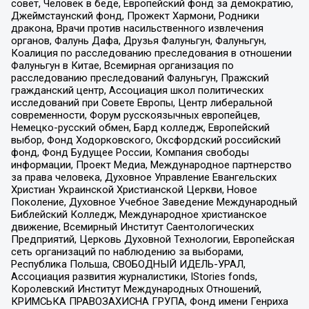
совет, Человек в беде, Европейский фонд за демократию,
Джеймстаунский фонд, Прожект Хармони, Родники
дракона, Врачи против насильственного извлечения
органов, Фалунь Дафа, Друзья Фалуньгун, Фалуньгун,
Коалиция по расследованию преследования в отношении
Фалуньгун в Китае, Всемирная организация по
расследованию преследований Фалуньгун, Пражский
гражданский центр, Ассоциация школ политических
исследований при Совете Европы, Центр либеральной
современности, Форум русскоязычных европейцев,
Немецко-русский обмен, Бард колледж, Европейский
выбор, Фонд Ходорковского, Оксфордский российский
фонд, Фонд Будущее России, Компания свободы
информации, Проект Медиа, Международное партнерство
за права человека, Духовное Управление Евангельских
Христиан Украинской Христианской Церкви, Новое
Поколение, Духовное Учебное Заведение Международный
Библейский Колледж, Международное христианское
движение, Всемирный Институт Саентологических
Предприятий, Церковь Духовной Технологии, Европейская
сеть организаций по наблюдению за выборами,
Республика Польша, СВОБОДНЫЙ ИДЕЛЬ-УРАЛ,
Ассоциация развития журналистики, IStories fonds,
Королевский Институт Международных Отношений,
КРИМСЬКА ПРАВОЗАХИСНА ГРУПА, Фонд имени Генриха