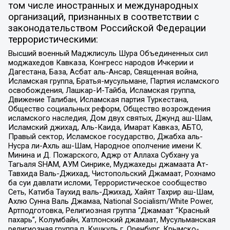
том числе иностранных и международных
организаций, признанных в соответствии с
законодательством Российской Федерации
террористическими:
Высший военный Маджлисуль Шура Объединенных сил
моджахедов Кавказа, Конгресс народов Ичкерии и
Дагестана, База, Асбат аль-Ансар, Священная война,
Исламская группа, Братья-мусульмане, Партия исламского
освобождения, Лашкар-И-Тайба, Исламская группа,
Движение Талибан, Исламская партия Туркестана,
Общество социальных реформ, Общество возрождения
исламского наследия, Дом двух святых, Джунд аш-Шам,
Исламский джихад, Аль-Каида, Имарат Кавказ, АБТО,
Правый сектор, Исламское государство, Джабха аль-
Нусра ли-Ахль аш-Шам, Народное ополчение имени К.
Минина и Д. Пожарского, Аджр от Аллаха Субхану уа
Тагьаля SHAM, АУМ Синрике, Муджахеды джамаата Ат-
Тавхида Валь-Джихад, Чистопольский Джамаат, Рохнамо
ба суи давлати исломи, Террористическое сообщество
Сеть, Катиба Таухид валь-Джихад, Хайят Тахрир аш-Шам,
Ахлю Сунна Валь Джамаа, National Socialism/White Power,
Артподготовка, Религиозная группа “Джамаат “Красный
пахарь”, Колумбайн, Хатлонский джамаат, Мусульманская
религиозная группа п. Кушкуль г. Оренбург, Крымско-