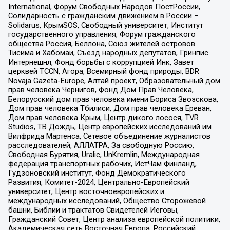
International, Форум Свободных Народов ПостРоссии,
Солидарность с гражданским движением в России –
Solidarus, КрымSOS, Свободный университет, Институт
государственного управления, Форум гражданского
общества Россия, Беллона, Союз жителей островов
Тисима и Хабомаи, Съезд народных депутатов, Гринпис
Интернешнл, Фонд борьбы с коррупцией Инк, Завет
церквей TCCN, Агора, Всемирный фонд природы, BDR
Novaja Gazeta-Europe, Алтай проект, Образовательный дом
прав человека Чернигов, Фонд Дом Прав Человека,
Белорусский дом прав человека имени Бориса Звозскова,
Дом прав человека Тбилиси, Дом прав человека Ереван,
Дом прав человека Крым, Центр дикого лосося, TVR
Studios, ТВ Дождь, Центр европейских исследований им
Вилфрида Мартенса, Сетевое объединение журналистов
расследователей, АЛЛАТРА, За свободную Россию,
Свободная Бурятия, Uralic, UnKremlin, Международная
федерация транспортных рабочих, ИстЧам Финланд,
Гудзоновский институт, Фонд Демократического
Развития, Комитет-2024, Центрально-Европейский
университет, Центр восточноевропейских и
международных исследований, Общество Сторожевой
башни, Библии и трактатов Свидетелей Иеговы,
Гражданский Совет, Центр анализа европейской политики,
Академическая сеть Восточная Европа, Российский