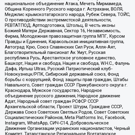
национальное объединение Атака, Мечеть Мирмамеда,
Община Коренного Русского народа г. Астрахани, ВОЛЯ,
Меджлис крымскотатарского народа, Рубеж Севера, ТОЙС,
О противодействии экстремистской деятельности,
РЕВТАТПОД, Артподготовка, Штольц, В честь иконы
Божией Матери Державная, Сектор 16, Независимость,
Фирма, Молодежная правозащитная группа МПГ, Курсом
Правды и Единения, Каракольская инициативная группа,
Автоград Крю, Союз Славянских Сил Руси, Алля-Аят,
Благотворительный пансионат Ак Умут, Русская
республика Русь, Арестантское уголовное единство,
Башкорт, Нация и свобода, Нация и свобода, W.H.С., Фалунь
Дафа, Иртыш Ultras, Русский Патриотический клуб-
Новокузнецк/РПК, Сибирский державный союз, Фонд
борьбы с коррупцией, Фонд защиты прав граждан, Штабы
Навального, Совет граждан СССР Прикубанского округа г.
Краснодара, Мужское государство, Народное
объединение русского движения, Народное движение
Адат, Народный совет граждан РСФСР СССР
Архангельской области, Проект Штурм, Граждане СССР,
Держава Союз Советских Светлых Родов, Совет Советских
Социалистических Районов, Meta Platforms Inc, Facebook,
Instagram, WhatsApp, СИЧ-С14, Добровольческое
Движение Организации украинских националистов, Черный
Комитет, Татарстанское Региональное Всетатарское