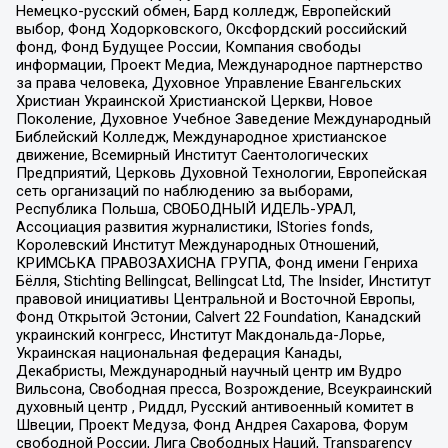
Немецко-русский обмен, Бард колледж, Европейский
выбор, Фонд Ходорковского, Оксфордский российский
фонд, Фонд Будущее России, Компания свободы
информации, Проект Медиа, Международное партнерство
за права человека, Духовное Управление Евангельских
Христиан Украинской Христианской Церкви, Новое
Поколение, Духовное Учебное Заведение Международный
Библейский Колледж, Международное христианское
движение, Всемирный Институт Саентологических
Предприятий, Церковь Духовной Технологии, Европейская
сеть организаций по наблюдению за выборами,
Республика Польша, СВОБОДНЫЙ ИДЕЛЬ-УРАЛ,
Ассоциация развития журналистики, IStories fonds,
Королевский Институт Международных Отношений,
КРИМСЬКА ПРАВОЗАХИСНА ГРУПА, Фонд имени Генриха
Бёлля, Stichting Bellingcat, Bellingcat Ltd, The Insider, Институт
правовой инициативы Центральной и Восточной Европы,
Фонд Открытой Эстонии, Calvert 22 Foundation, Канадский
украинский конгресс, Институт Макдональда-Лорье,
Украинская национальная федерация Канады,
Декабристы, Международный научный центр им Вудро
Вильсона, Свободная пресса, Возрождение, Всеукраинский
духовный центр , Риддл, Русский антивоенный комитет в
Швеции, Проект Медуза, Фонд Андрея Сахарова, Форум
свободной России, Лига Свободных Наций, Transparеncy