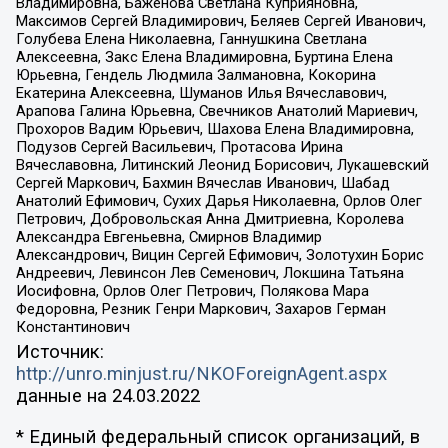
Владимировна, Баженова Светлана Куприяновна,
Максимов Сергей Владимирович, Беляев Сергей Иванович,
Голубева Елена Николаевна, Ганнушкина Светлана
Алексеевна, Закс Елена Владимировна, Буртина Елена
Юрьевна, Гендель Людмила Залмановна, Кокорина
Екатерина Алексеевна, Шуманов Илья Вячеславович,
Арапова Галина Юрьевна, Свечников Анатолий Мариевич,
Прохоров Вадим Юрьевич, Шахова Елена Владимировна,
Подузов Сергей Васильевич, Протасова Ирина
Вячеславовна, Литинский Леонид Борисович, Лукашевский
Сергей Маркович, Бахмин Вячеслав Иванович, Шабад
Анатолий Ефимович, Сухих Дарья Николаевна, Орлов Олег
Петрович, Добровольская Анна Дмитриевна, Королева
Александра Евгеньевна, Смирнов Владимир
Александрович, Вицин Сергей Ефимович, Золотухин Борис
Андреевич, Левинсон Лев Семенович, Локшина Татьяна
Иосифовна, Орлов Олег Петрович, Полякова Мара
Федоровна, Резник Генри Маркович, Захаров Герман
Константинович
Источник:
http://unro.minjust.ru/NKOForeignAgent.aspx
данные на
24.03.2022
* Единый федеральный список организаций, в