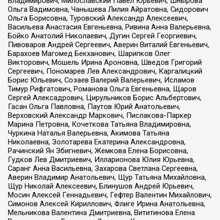
Владимирович, Милославский Павел Юрьевич, Шнырова
Ольга Вадимовна, Чанышева Лилия Айратовна, Сидорович
Ольга Борисовна, Туровский Александр Алексеевич,
Васильева Анастасия Евгеньевна, Ривина Анна Валерьевна,
Бойко Анатолий Николаевич, Дугин Сергей Георгиевич,
Пивоваров Андрей Сергеевич, Аверин Виталий Евгеньевич,
Барахоев Магомед Бекханович, Шарипков Олег
Викторович, Мошель Ирина Ароновна, Шведов Григорий
Сергеевич, Пономарев Лев Александрович, Каргалицкий
Борис Юльевич, Созаев Валерий Валерьевич, Исламов
Тимур Рифгатович, Романова Ольга Евгеньевна, Щаров
Сергей Алексадрович, Цирульников Борис Альбертович,
Гасан Ольга Павловна, Паутов Юрий Анатольевич,
Верховский Александр Маркович, Пислакова-Паркер
Марина Петровна, Кочеткова Татьяна Владимировна,
Чуркина Наталья Валерьевна, Акимова Татьяна
Николаевна, Золотарева Екатерина Александровна,
Рачинский Ян Збигневич, Жемкова Елена Борисовна,
Гудков Лев Дмитриевич, Илларионова Юлия Юрьевна,
Саранг Анна Васильевна, Захарова Светлана Сергеевна,
Аверин Владимир Анатольевич, Щур Татьяна Михайловна,
Щур Николай Алексеевич, Блинушов Андрей Юрьевич,
Мосин Алексей Геннадьевич, Гефтер Валентин Михайлович,
Симонов Алексей Кириллович, Флиге Ирина Анатольевна,
Мельникова Валентина Дмитриевна, Вититинова Елена