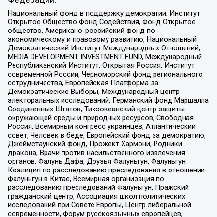
Национальный фонд в поддержку демократии, Институт
Открытое Общество Фонд Содействия, Фонд Открытое
общество, Американо-российский фонд по
экономическому и правовому развитию, Национальный
Демократический Институт Международных Отношений,
MEDIA DEVELOPMENT INVESTMENT FUND, Международный
Республиканский Институт, Открытая Россия, Институт
современной России, Черноморский фонд регионального
сотрудничества, Европейская Платформа за
Демократические Выборы, Международный центр
электоральных исследований, Германский фонд Маршалла
Соединенных Штатов, Тихоокеанский центр защиты
окружающей среды и природных ресурсов, Свободная
Россия, Всемирный конгресс украинцев, Атлантический
совет, Человек в беде, Европейский фонд за демократию,
Джеймстаунский фонд, Прожект Хармони, Родники
дракона, Врачи против насильственного извлечения
органов, Фалунь Дафа, Друзья Фалуньгун, Фалуньгун,
Коалиция по расследованию преследования в отношении
Фалуньгун в Китае, Всемирная организация по
расследованию преследований Фалуньгун, Пражский
гражданский центр, Ассоциация школ политических
исследований при Совете Европы, Центр либеральной
современности, Форум русскоязычных европейцев,