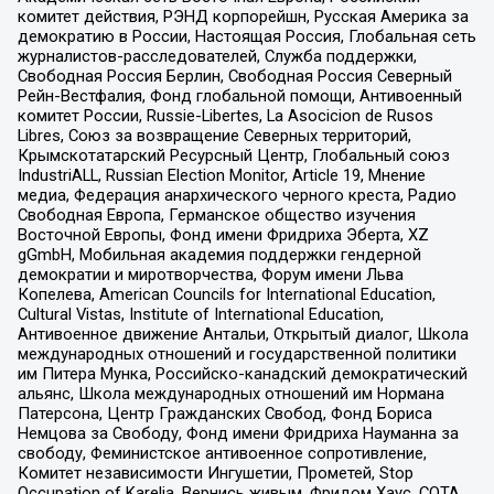
комитет действия, РЭНД корпорейшн, Русская Америка за
демократию в России, Настоящая Россия, Глобальная сеть
журналистов-расследователей, Служба поддержки,
Свободная Россия Берлин, Свободная Россия Северный
Рейн-Вестфалия, Фонд глобальной помощи, Антивоенный
комитет России, Russie-Libertes, La Asocicion de Rusos
Libres, Союз за возвращение Северных территорий,
Крымскотатарский Ресурсный Центр, Глобальный союз
IndustriALL, Russian Election Monitor, Article 19, Мнение
медиа, Федерация анархического черного креста, Радио
Свободная Европа, Германское общество изучения
Восточной Европы, Фонд имени Фридриха Эберта, XZ
gGmbH, Мобильная академия поддержки гендерной
демократии и миротворчества, Форум имени Льва
Копелева, American Councils for International Education,
Cultural Vistas, Institute of International Education,
Антивоенное движение Антальи, Открытый диалог, Школа
международных отношений и государственной политики
им Питера Мунка, Российско-канадский демократический
альянс, Школа международных отношений им Нормана
Патерсона, Центр Гражданских Свобод, Фонд Бориса
Немцова за Свободу, Фонд имени Фридриха Науманна за
свободу, Феминистское антивоенное сопротивление,
Комитет независимости Ингушетии, Прометей, Stop
Occupation of Karelia, Вернись живым, Фридом Хаус, СОТА