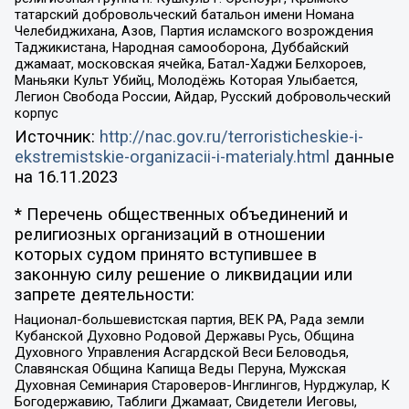
татарский добровольческий батальон имени Номана
Челебиджихана, Азов, Партия исламского возрождения
Таджикистана, Народная самооборона, Дуббайский
джамаат, московская ячейка, Батал-Хаджи Белхороев,
Маньяки Культ Убийц, Молодёжь Которая Улыбается,
Легион Свобода России, Айдар, Русский добровольческий
корпус
Источник:
http://nac.gov.ru/terroristicheskie-i-
ekstremistskie-organizacii-i-materialy.html
данные
на
16.11.2023
* Перечень общественных объединений и
религиозных организаций в отношении
которых судом принято вступившее в
законную силу решение о ликвидации или
запрете деятельности:
Национал-большевистская партия, ВЕК РА, Рада земли
Кубанской Духовно Родовой Державы Русь, Община
Духовного Управления Асгардской Веси Беловодья,
Славянская Община Капища Веды Перуна, Мужская
Духовная Семинария Староверов-Инглингов, Нурджулар, К
Богодержавию, Таблиги Джамаат, Свидетели Иеговы,