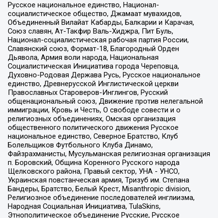
Русское национальное единство, Национал-
социалистическое общество, Джамаат мувахидов,
Объединенный Вилайат Кабарды, Балкарии и Карачая,
Союз славян, Ат-Такфир Валь-Хиджра, Пит Буль,
Национал-социалистическая рабочая партия России,
Славянский союз, Формат-18, Благородный Орден
Дьявола, Армия воли народа, Национальная
Социалистическая Инициатива города Череповца,
Духовно-Родовая Держава Русь, Русское национальное
единство, Древнерусской Инглистической церкви
Православных Староверов-Инглингов, Русский
общенациональный союз, Движение против нелегальной
иммиграции, Кровь и Честь, О свободе совести и о
религиозных объединениях, Омская организация
общественного политического движения Русское
национальное единство, Северное Братство, Клуб
Болельщиков Футбольного Клуба Динамо,
Файзрахманисты, Мусульманская религиозная организация
п. Боровский, Община Коренного Русского народа
Щелковского района, Правый сектор, УНА - УНСО,
Украинская повстанческая армия, Тризуб им. Степана
Бандеры, Братство, Белый Крест, Misanthropic division,
Религиозное объединение последователей инглиизма,
Народная Социальная Инициатива, TulaSkins,
Этнополитическое объединение Русские, Русское