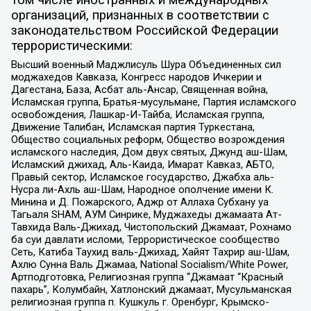
организаций, признанных в соответствии с
законодательством Российской Федерации
террористическими:
Высший военный Маджлисуль Шура Объединенных сил
моджахедов Кавказа, Конгресс народов Ичкерии и
Дагестана, База, Асбат аль-Ансар, Священная война,
Исламская группа, Братья-мусульмане, Партия исламского
освобождения, Лашкар-И-Тайба, Исламская группа,
Движение Талибан, Исламская партия Туркестана,
Общество социальных реформ, Общество возрождения
исламского наследия, Дом двух святых, Джунд аш-Шам,
Исламский джихад, Аль-Каида, Имарат Кавказ, АБТО,
Правый сектор, Исламское государство, Джабха аль-
Нусра ли-Ахль аш-Шам, Народное ополчение имени К.
Минина и Д. Пожарского, Аджр от Аллаха Субхану уа
Тагьаля SHAM, АУМ Синрике, Муджахеды джамаата Ат-
Тавхида Валь-Джихад, Чистопольский Джамаат, Рохнамо
ба суи давлати исломи, Террористическое сообщество
Сеть, Катиба Таухид валь-Джихад, Хайят Тахрир аш-Шам,
Ахлю Сунна Валь Джамаа, National Socialism/White Power,
Артподготовка, Религиозная группа “Джамаат “Красный
пахарь”, Колумбайн, Хатлонский джамаат, Мусульманская
религиозная группа п. Кушкуль г. Оренбург, Крымско-