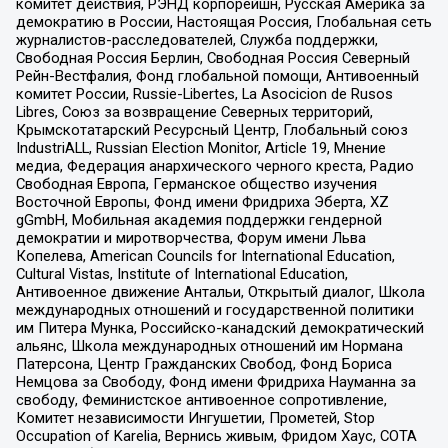
комитет действия, РЭНД корпорейшн, Русская Америка за
демократию в России, Настоящая Россия, Глобальная сеть
журналистов-расследователей, Служба поддержки,
Свободная Россия Берлин, Свободная Россия Северный
Рейн-Вестфалия, Фонд глобальной помощи, Антивоенный
комитет России, Russie-Libertes, La Asocicion de Rusos
Libres, Союз за возвращение Северных территорий,
Крымскотатарский Ресурсный Центр, Глобальный союз
IndustriALL, Russian Election Monitor, Article 19, Мнение
медиа, Федерация анархического черного креста, Радио
Свободная Европа, Германское общество изучения
Восточной Европы, Фонд имени Фридриха Эберта, XZ
gGmbH, Мобильная академия поддержки гендерной
демократии и миротворчества, Форум имени Льва
Копелева, American Councils for International Education,
Cultural Vistas, Institute of International Education,
Антивоенное движение Антальи, Открытый диалог, Школа
международных отношений и государственной политики
им Питера Мунка, Российско-канадский демократический
альянс, Школа международных отношений им Нормана
Патерсона, Центр Гражданских Свобод, Фонд Бориса
Немцова за Свободу, Фонд имени Фридриха Науманна за
свободу, Феминистское антивоенное сопротивление,
Комитет независимости Ингушетии, Прометей, Stop
Occupation of Karelia, Вернись живым, Фридом Хаус, СОТА