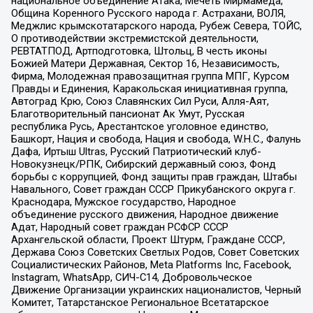
национальное объединение Атака, Мечеть Мирмамеда,
Община Коренного Русского народа г. Астрахани, ВОЛЯ,
Меджлис крымскотатарского народа, Рубеж Севера, ТОЙС,
О противодействии экстремистской деятельности,
РЕВТАТПОД, Артподготовка, Штольц, В честь иконы
Божией Матери Державная, Сектор 16, Независимость,
Фирма, Молодежная правозащитная группа МПГ, Курсом
Правды и Единения, Каракольская инициативная группа,
Автоград Крю, Союз Славянских Сил Руси, Алля-Аят,
Благотворительный пансионат Ак Умут, Русская
республика Русь, Арестантское уголовное единство,
Башкорт, Нация и свобода, Нация и свобода, W.H.С., Фалунь
Дафа, Иртыш Ultras, Русский Патриотический клуб-
Новокузнецк/РПК, Сибирский державный союз, Фонд
борьбы с коррупцией, Фонд защиты прав граждан, Штабы
Навального, Совет граждан СССР Прикубанского округа г.
Краснодара, Мужское государство, Народное
объединение русского движения, Народное движение
Адат, Народный совет граждан РСФСР СССР
Архангельской области, Проект Штурм, Граждане СССР,
Держава Союз Советских Светлых Родов, Совет Советских
Социалистических Районов, Meta Platforms Inc, Facebook,
Instagram, WhatsApp, СИЧ-С14, Добровольческое
Движение Организации украинских националистов, Черный
Комитет, Татарстанское Региональное Всетатарское