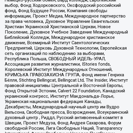
Немецко-русский обмен, Бард колледж, Европейский
выбор, Фонд Ходорковского, Оксфордский российский
фонд, Фонд Будущее России, Компания свободы
информации, Проект Медиа, Международное партнерство
за права человека, Духовное Управление Евангельских
Христиан Украинской Христианской Церкви, Новое
Поколение, Духовное Учебное Заведение Международный
Библейский Колледж, Международное христианское
движение, Всемирный Институт Саентологических
Предприятий, Церковь Духовной Технологии, Европейская
сеть организаций по наблюдению за выборами,
Республика Польша, СВОБОДНЫЙ ИДЕЛЬ-УРАЛ,
Ассоциация развития журналистики, IStories fonds,
Королевский Институт Международных Отношений,
КРИМСЬКА ПРАВОЗАХИСНА ГРУПА, Фонд имени Генриха
Бёлля, Stichting Bellingcat, Bellingcat Ltd, The Insider, Институт
правовой инициативы Центральной и Восточной Европы,
Фонд Открытой Эстонии, Calvert 22 Foundation, Канадский
украинский конгресс, Институт Макдональда-Лорье,
Украинская национальная федерация Канады,
Декабристы, Международный научный центр им Вудро
Вильсона, Свободная пресса, Возрождение, Всеукраинский
духовный центр , Риддл, Русский антивоенный комитет в
Швеции, Проект Медуза, Фонд Андрея Сахарова, Форум
свободной России, Лига Свободных Наций, Transparеncy