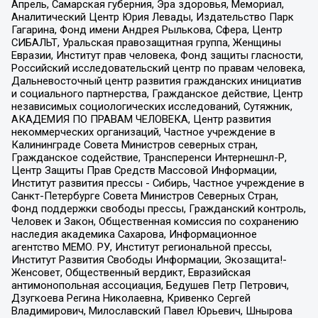
Апрель, Самарская губерния, Эра здоровья, Мемориал,
Аналитический Центр Юрия Левады, Издательство Парк
Гагарина, Фонд имени Андрея Рылькова, Сфера, Центр
СИБАЛЬТ, Уральская правозащитная группа, Женщины
Евразии, Институт прав человека, Фонд защиты гласности,
Российский исследовательский центр по правам человека,
Дальневосточный центр развития гражданских инициатив
и социального партнерства, Гражданское действие, Центр
независимых социологических исследований, Сутяжник,
АКАДЕМИЯ ПО ПРАВАМ ЧЕЛОВЕКА, Центр развития
некоммерческих организаций, Частное учреждение в
Калининграде Совета Министров северных стран,
Гражданское содействие, Трансперенси Интернешнл-Р,
Центр Защиты Прав Средств Массовой Информации,
Институт развития прессы - Сибирь, Частное учреждение в
Санкт-Петербурге Совета Министров Северных Стран,
Фонд поддержки свободы прессы, Гражданский контроль,
Человек и Закон, Общественная комиссия по сохранению
наследия академика Сахарова, Информационное
агентство МЕМО. РУ, Институт региональной прессы,
Институт Развития Свободы Информации, Экозащита!-
Женсовет, Общественный вердикт, Евразийская
антимонопольная ассоциация, Бедушев Петр Петрович,
Дзугкоева Регина Николаевна, Кривенко Сергей
Владимирович, Милославский Павел Юрьевич, Шнырова