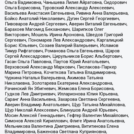
Ольга Вадимовна, Чанышева Лилия Айратовна, Сидорович
Ольга Борисовна, Туровский Александр Алексеевич,
Васильева Анастасия Евгеньевна, Ривина Анна Валерьевна,
Бойко Анатолий Николаевич, Дугин Сергей Георгиевич,
Пивоваров Андрей Сергеевич, Аверин Виталий Евгеньевич,
Барахоев Магомед Бекханович, Шарипков Олег
Викторович, Мошель Ирина Ароновна, Шведов Григорий
Сергеевич, Пономарев Лев Александрович, Каргалицкий
Борис Юльевич, Созаев Валерий Валерьевич, Исламов
Тимур Рифгатович, Романова Ольга Евгеньевна, Щаров
Сергей Алексадрович, Цирульников Борис Альбертович,
Гасан Ольга Павловна, Паутов Юрий Анатольевич,
Верховский Александр Маркович, Пислакова-Паркер
Марина Петровна, Кочеткова Татьяна Владимировна,
Чуркина Наталья Валерьевна, Акимова Татьяна
Николаевна, Золотарева Екатерина Александровна,
Рачинский Ян Збигневич, Жемкова Елена Борисовна,
Гудков Лев Дмитриевич, Илларионова Юлия Юрьевна,
Саранг Анна Васильевна, Захарова Светлана Сергеевна,
Аверин Владимир Анатольевич, Щур Татьяна Михайловна,
Щур Николай Алексеевич, Блинушов Андрей Юрьевич,
Мосин Алексей Геннадьевич, Гефтер Валентин Михайлович,
Симонов Алексей Кириллович, Флиге Ирина Анатольевна,
Мельникова Валентина Дмитриевна, Вититинова Елена
Владимировна, Баженова Светлана Куприяновна,