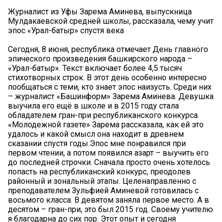
Журналист из Уфы Зарема Аминева, выпускница
Мулдакаевской средней школы, рассказала, чему учит
эпос «Урал-батыр» спустя века
Сегодня, 8 июня, республика отмечает День главного
эпического произведения башкирского народа –
«Урал-батыр». Текст включает более 4,5 тысяч
стихотворных строк. В этот день особенно интересно
пообщаться с теми, кто знает эпос наизусть. Среди них
– журналист «Башинформ» Зарема Аминева. Девушка
выучила его ещё в школе и в 2015 году стала
обладателем гран-при республиканского конкурса.
«Молодежной газете» Зарема рассказала, как ей это
удалось и какой смысл она находит в древнем
сказании спустя годы.Эпос мне понравился при
первом чтении, а потом появился азарт – выучить его
до последней строчки. Сначала просто очень хотелось
попасть на республиканский конкурс, преодолев
районный и зональный этапы. Целенаправленно с
преподавателем Зульфией Аминевой готовилась с
восьмого класса. В девятом заняла первое место. А в
десятом – гран-при, это был 2015 год. Своему учителю
я благодарна до сих пор. Этот опыт и сегодня