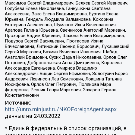
Максимов Сергей Владимирович, Беляев Сергей Иванович,
Голубева Елена Николаевна, Ганнушкина Светлана
Алексеевна, Закс Елена Владимировна, Буртина Елена
Юрьевна, Гендель Людмила Залмановна, Кокорина
Екатерина Алексеевна, Шуманов Илья Вячеславович,
Арапова Галина Юрьевна, Свечников Анатолий Мариевич,
Прохоров Вадим Юрьевич, Шахова Елена Владимировна,
Подузов Сергей Васильевич, Протасова Ирина
Вячеславовна, Литинский Леонид Борисович, Лукашевский
Сергей Маркович, Бахмин Вячеслав Иванович, Шабад
Анатолий Ефимович, Сухих Дарья Николаевна, Орлов Олег
Петрович, Добровольская Анна Дмитриевна, Королева
Александра Евгеньевна, Смирнов Владимир
Александрович, Вицин Сергей Ефимович, Золотухин Борис
Андреевич, Левинсон Лев Семенович, Локшина Татьяна
Иосифовна, Орлов Олег Петрович, Полякова Мара
Федоровна, Резник Генри Маркович, Захаров Герман
Константинович
Источник:
http://unro.minjust.ru/NKOForeignAgent.aspx
данные на
24.03.2022
* Единый федеральный список организаций, в
том числе иностранных и международных