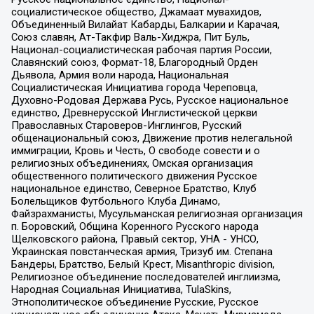
социалистическое общество, Джамаат мувахидов,
Объединенный Вилайат Кабарды, Балкарии и Карачая,
Союз славян, Ат-Такфир Валь-Хиджра, Пит Буль,
Национал-социалистическая рабочая партия России,
Славянский союз, Формат-18, Благородный Орден
Дьявола, Армия воли народа, Национальная
Социалистическая Инициатива города Череповца,
Духовно-Родовая Держава Русь, Русское национальное
единство, Древнерусской Инглистической церкви
Православных Староверов-Инглингов, Русский
общенациональный союз, Движение против нелегальной
иммиграции, Кровь и Честь, О свободе совести и о
религиозных объединениях, Омская организация
общественного политического движения Русское
национальное единство, Северное Братство, Клуб
Болельщиков Футбольного Клуба Динамо,
Файзрахманисты, Мусульманская религиозная организация
п. Боровский, Община Коренного Русского народа
Щелковского района, Правый сектор, УНА - УНСО,
Украинская повстанческая армия, Тризуб им. Степана
Бандеры, Братство, Белый Крест, Misanthropic division,
Религиозное объединение последователей инглиизма,
Народная Социальная Инициатива, TulaSkins,
Этнополитическое объединение Русские, Русское