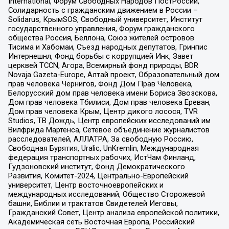
International, Форум Свободных Народов ПостРоссии,
Солидарность с гражданским движением в России –
Solidarus, КрымSOS, Свободный университет, Институт
государственного управления, Форум гражданского
общества Россия, Беллона, Союз жителей островов
Тисима и Хабомаи, Съезд народных депутатов, Гринпис
Интернешнл, Фонд борьбы с коррупцией Инк, Завет
церквей TCCN, Агора, Всемирный фонд природы, BDR
Novaja Gazeta-Europe, Алтай проект, Образовательный дом
прав человека Чернигов, Фонд Дом Прав Человека,
Белорусский дом прав человека имени Бориса Звозскова,
Дом прав человека Тбилиси, Дом прав человека Ереван,
Дом прав человека Крым, Центр дикого лосося, TVR
Studios, ТВ Дождь, Центр европейских исследований им
Вилфрида Мартенса, Сетевое объединение журналистов
расследователей, АЛЛАТРА, За свободную Россию,
Свободная Бурятия, Uralic, UnKremlin, Международная
федерация транспортных рабочих, ИстЧам Финланд,
Гудзоновский институт, Фонд Демократического
Развития, Комитет-2024, Центрально-Европейский
университет, Центр восточноевропейских и
международных исследований, Общество Сторожевой
башни, Библии и трактатов Свидетелей Иеговы,
Гражданский Совет, Центр анализа европейской политики,
Академическая сеть Восточная Европа, Российский