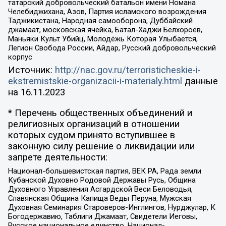
татарский добровольческий батальон имени Номана
Челебиджихана, Азов, Партия исламского возрождения
Таджикистана, Народная самооборона, Дуббайский
джамаат, московская ячейка, Батал-Хаджи Белхороев,
Маньяки Культ Убийц, Молодёжь Которая Улыбается,
Легион Свобода России, Айдар, Русский добровольческий
корпус
Источник:
http://nac.gov.ru/terroristicheskie-i-
ekstremistskie-organizacii-i-materialy.html
данные
на
16.11.2023
* Перечень общественных объединений и
религиозных организаций в отношении
которых судом принято вступившее в
законную силу решение о ликвидации или
запрете деятельности:
Национал-большевистская партия, ВЕК РА, Рада земли
Кубанской Духовно Родовой Державы Русь, Община
Духовного Управления Асгардской Веси Беловодья,
Славянская Община Капища Веды Перуна, Мужская
Духовная Семинария Староверов-Инглингов, Нурджулар, К
Богодержавию, Таблиги Джамаат, Свидетели Иеговы,
Русское национальное единство, Национал-