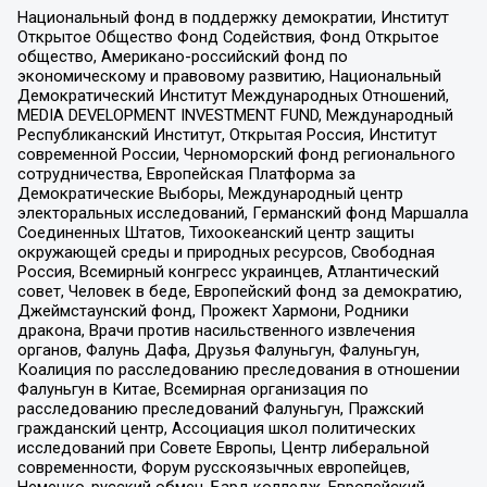
Национальный фонд в поддержку демократии, Институт
Открытое Общество Фонд Содействия, Фонд Открытое
общество, Американо-российский фонд по
экономическому и правовому развитию, Национальный
Демократический Институт Международных Отношений,
MEDIA DEVELOPMENT INVESTMENT FUND, Международный
Республиканский Институт, Открытая Россия, Институт
современной России, Черноморский фонд регионального
сотрудничества, Европейская Платформа за
Демократические Выборы, Международный центр
электоральных исследований, Германский фонд Маршалла
Соединенных Штатов, Тихоокеанский центр защиты
окружающей среды и природных ресурсов, Свободная
Россия, Всемирный конгресс украинцев, Атлантический
совет, Человек в беде, Европейский фонд за демократию,
Джеймстаунский фонд, Прожект Хармони, Родники
дракона, Врачи против насильственного извлечения
органов, Фалунь Дафа, Друзья Фалуньгун, Фалуньгун,
Коалиция по расследованию преследования в отношении
Фалуньгун в Китае, Всемирная организация по
расследованию преследований Фалуньгун, Пражский
гражданский центр, Ассоциация школ политических
исследований при Совете Европы, Центр либеральной
современности, Форум русскоязычных европейцев,