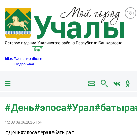
18+
https://world-weather.ru
Подробнее
#День#эпоса#Урал#батыра
15:03
08.06.2026 16+
#День#эпоса#Урал#батыра#