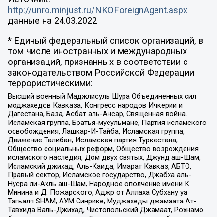
http://unro.minjust.ru/NKOForeignAgent.aspx
данные на
24.03.2022
* Единый федеральный список организаций, в
том числе иностранных и международных
организаций, признанных в соответствии с
законодательством Российской Федерации
террористическими:
Высший военный Маджлисуль Шура Объединенных сил
моджахедов Кавказа, Конгресс народов Ичкерии и
Дагестана, База, Асбат аль-Ансар, Священная война,
Исламская группа, Братья-мусульмане, Партия исламского
освобождения, Лашкар-И-Тайба, Исламская группа,
Движение Талибан, Исламская партия Туркестана,
Общество социальных реформ, Общество возрождения
исламского наследия, Дом двух святых, Джунд аш-Шам,
Исламский джихад, Аль-Каида, Имарат Кавказ, АБТО,
Правый сектор, Исламское государство, Джабха аль-
Нусра ли-Ахль аш-Шам, Народное ополчение имени К.
Минина и Д. Пожарского, Аджр от Аллаха Субхану уа
Тагьаля SHAM, АУМ Синрике, Муджахеды джамаата Ат-
Тавхида Валь-Джихад, Чистопольский Джамаат, Рохнамо