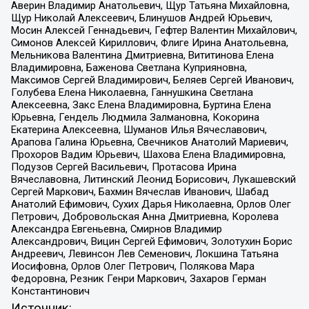
Аверин Владимир Анатольевич, Щур Татьяна Михайловна,
Щур Николай Алексеевич, Блинушов Андрей Юрьевич,
Мосин Алексей Геннадьевич, Гефтер Валентин Михайлович,
Симонов Алексей Кириллович, Флиге Ирина Анатольевна,
Мельникова Валентина Дмитриевна, Вититинова Елена
Владимировна, Баженова Светлана Куприяновна,
Максимов Сергей Владимирович, Беляев Сергей Иванович,
Голубева Елена Николаевна, Ганнушкина Светлана
Алексеевна, Закс Елена Владимировна, Буртина Елена
Юрьевна, Гендель Людмила Залмановна, Кокорина
Екатерина Алексеевна, Шуманов Илья Вячеславович,
Арапова Галина Юрьевна, Свечников Анатолий Мариевич,
Прохоров Вадим Юрьевич, Шахова Елена Владимировна,
Подузов Сергей Васильевич, Протасова Ирина
Вячеславовна, Литинский Леонид Борисович, Лукашевский
Сергей Маркович, Бахмин Вячеслав Иванович, Шабад
Анатолий Ефимович, Сухих Дарья Николаевна, Орлов Олег
Петрович, Добровольская Анна Дмитриевна, Королева
Александра Евгеньевна, Смирнов Владимир
Александрович, Вицин Сергей Ефимович, Золотухин Борис
Андреевич, Левинсон Лев Семенович, Локшина Татьяна
Иосифовна, Орлов Олег Петрович, Полякова Мара
Федоровна, Резник Генри Маркович, Захаров Герман
Константинович
Источник: