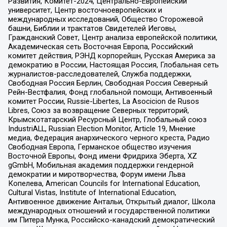
Развития, Комитет-2024, Центрально-Европейский
университет, Центр восточноевропейских и
международных исследований, Общество Сторожевой
башни, Библии и трактатов Свидетелей Иеговы,
Гражданский Совет, Центр анализа европейской политики,
Академическая сеть Восточная Европа, Российский
комитет действия, РЭНД корпорейшн, Русская Америка за
демократию в России, Настоящая Россия, Глобальная сеть
журналистов-расследователей, Служба поддержки,
Свободная Россия Берлин, Свободная Россия Северный
Рейн-Вестфалия, Фонд глобальной помощи, Антивоенный
комитет России, Russie-Libertes, La Asocicion de Rusos
Libres, Союз за возвращение Северных территорий,
Крымскотатарский Ресурсный Центр, Глобальный союз
IndustriALL, Russian Election Monitor, Article 19, Мнение
медиа, Федерация анархического черного креста, Радио
Свободная Европа, Германское общество изучения
Восточной Европы, Фонд имени Фридриха Эберта, XZ
gGmbH, Мобильная академия поддержки гендерной
демократии и миротворчества, Форум имени Льва
Копелева, American Councils for International Education,
Cultural Vistas, Institute of International Education,
Антивоенное движение Антальи, Открытый диалог, Школа
международных отношений и государственной политики
им Питера Мунка, Российско-канадский демократический