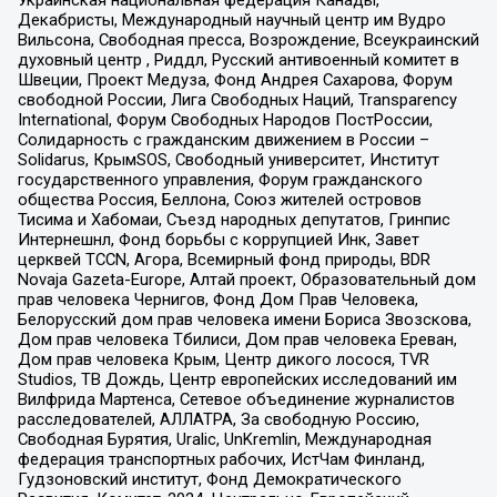
Украинская национальная федерация Канады,
Декабристы, Международный научный центр им Вудро
Вильсона, Свободная пресса, Возрождение, Всеукраинский
духовный центр , Риддл, Русский антивоенный комитет в
Швеции, Проект Медуза, Фонд Андрея Сахарова, Форум
свободной России, Лига Свободных Наций, Transparеncy
International, Форум Свободных Народов ПостРоссии,
Солидарность с гражданским движением в России –
Solidarus, КрымSOS, Свободный университет, Институт
государственного управления, Форум гражданского
общества Россия, Беллона, Союз жителей островов
Тисима и Хабомаи, Съезд народных депутатов, Гринпис
Интернешнл, Фонд борьбы с коррупцией Инк, Завет
церквей TCCN, Агора, Всемирный фонд природы, BDR
Novaja Gazeta-Europe, Алтай проект, Образовательный дом
прав человека Чернигов, Фонд Дом Прав Человека,
Белорусский дом прав человека имени Бориса Звозскова,
Дом прав человека Тбилиси, Дом прав человека Ереван,
Дом прав человека Крым, Центр дикого лосося, TVR
Studios, ТВ Дождь, Центр европейских исследований им
Вилфрида Мартенса, Сетевое объединение журналистов
расследователей, АЛЛАТРА, За свободную Россию,
Свободная Бурятия, Uralic, UnKremlin, Международная
федерация транспортных рабочих, ИстЧам Финланд,
Гудзоновский институт, Фонд Демократического