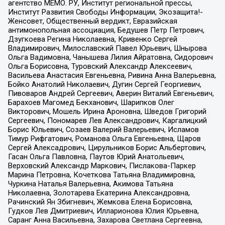
агентство МЕМО. РУ, Институт региональной прессы,
Институт Развития Свободы Информации, Экозащита!-
Женсовет, Общественный вердикт, Евразийская
антимонопольная ассоциация, Бедушев Петр Петрович,
Дзугкоева Регина Николаевна, Кривенко Сергей
Владимирович, Милославский Павел Юрьевич, Шнырова
Ольга Вадимовна, Чанышева Лилия Айратовна, Сидорович
Ольга Борисовна, Туровский Александр Алексеевич,
Васильева Анастасия Евгеньевна, Ривина Анна Валерьевна,
Бойко Анатолий Николаевич, Дугин Сергей Георгиевич,
Пивоваров Андрей Сергеевич, Аверин Виталий Евгеньевич,
Барахоев Магомед Бекханович, Шарипков Олег
Викторович, Мошель Ирина Ароновна, Шведов Григорий
Сергеевич, Пономарев Лев Александрович, Каргалицкий
Борис Юльевич, Созаев Валерий Валерьевич, Исламов
Тимур Рифгатович, Романова Ольга Евгеньевна, Щаров
Сергей Алексадрович, Цирульников Борис Альбертович,
Гасан Ольга Павловна, Паутов Юрий Анатольевич,
Верховский Александр Маркович, Пислакова-Паркер
Марина Петровна, Кочеткова Татьяна Владимировна,
Чуркина Наталья Валерьевна, Акимова Татьяна
Николаевна, Золотарева Екатерина Александровна,
Рачинский Ян Збигневич, Жемкова Елена Борисовна,
Гудков Лев Дмитриевич, Илларионова Юлия Юрьевна,
Саранг Анна Васильевна, Захарова Светлана Сергеевна,