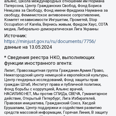
альянс, Школа международных отношений им Нормана
Патерсона, Центр Гражданских Свобод, Фонд Бориса
Немцова за Свободу, Фонд имени Фридриха Науманна за
свободу, Феминистское антивоенное сопротивление,
Комитет независимости Ингушетии, Прометей, Stop
Occupation of Karelia, Вернись живым, Фридом Хаус, СОТА
медиа, Либерально-демократическая Лига Украины
Источник:
https://minjust.gov.ru/ru/documents/7756/
данные на
13.05.2024
* Сведения реестра НКО, выполняющих
функции иностранного агента:
Лилит, Правозащитная группа Гражданин.Армия.Право,
Нижегородский центр немецкой и европейской культуры,
Центр гендерных исследований, Фонд защиты прав
граждан Штаб, Институт права и публичной политики,
Фонд борьбы с коррупцией, Альянс врачей,
НАСИЛИЮ.НЕТ, Мы против СПИДа, СВЕЧА, Гуманитарное
действие, Открытый Петербург, Лига Избирателей,
Правовая инициатива, Гражданский Союз, Хасдей
Ерушалаим, Центр поддержки и содействия развитию
средств массовой информации, Горячая Линия, В защиту