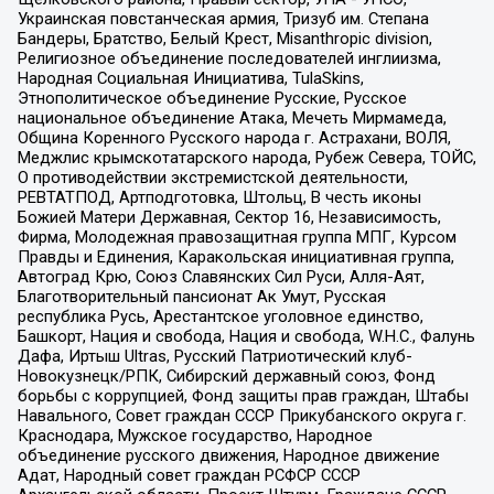
Украинская повстанческая армия, Тризуб им. Степана
Бандеры, Братство, Белый Крест, Misanthropic division,
Религиозное объединение последователей инглиизма,
Народная Социальная Инициатива, TulaSkins,
Этнополитическое объединение Русские, Русское
национальное объединение Атака, Мечеть Мирмамеда,
Община Коренного Русского народа г. Астрахани, ВОЛЯ,
Меджлис крымскотатарского народа, Рубеж Севера, ТОЙС,
О противодействии экстремистской деятельности,
РЕВТАТПОД, Артподготовка, Штольц, В честь иконы
Божией Матери Державная, Сектор 16, Независимость,
Фирма, Молодежная правозащитная группа МПГ, Курсом
Правды и Единения, Каракольская инициативная группа,
Автоград Крю, Союз Славянских Сил Руси, Алля-Аят,
Благотворительный пансионат Ак Умут, Русская
республика Русь, Арестантское уголовное единство,
Башкорт, Нация и свобода, Нация и свобода, W.H.С., Фалунь
Дафа, Иртыш Ultras, Русский Патриотический клуб-
Новокузнецк/РПК, Сибирский державный союз, Фонд
борьбы с коррупцией, Фонд защиты прав граждан, Штабы
Навального, Совет граждан СССР Прикубанского округа г.
Краснодара, Мужское государство, Народное
объединение русского движения, Народное движение
Адат, Народный совет граждан РСФСР СССР