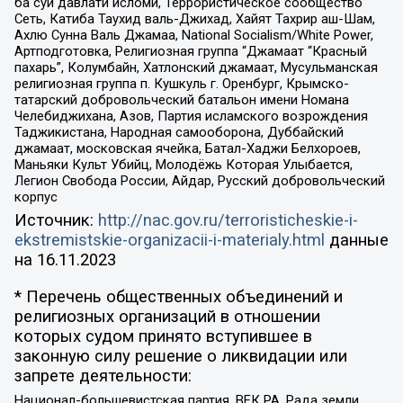
ба суи давлати исломи, Террористическое сообщество
Сеть, Катиба Таухид валь-Джихад, Хайят Тахрир аш-Шам,
Ахлю Сунна Валь Джамаа, National Socialism/White Power,
Артподготовка, Религиозная группа “Джамаат “Красный
пахарь”, Колумбайн, Хатлонский джамаат, Мусульманская
религиозная группа п. Кушкуль г. Оренбург, Крымско-
татарский добровольческий батальон имени Номана
Челебиджихана, Азов, Партия исламского возрождения
Таджикистана, Народная самооборона, Дуббайский
джамаат, московская ячейка, Батал-Хаджи Белхороев,
Маньяки Культ Убийц, Молодёжь Которая Улыбается,
Легион Свобода России, Айдар, Русский добровольческий
корпус
Источник:
http://nac.gov.ru/terroristicheskie-i-
ekstremistskie-organizacii-i-materialy.html
данные
на
16.11.2023
* Перечень общественных объединений и
религиозных организаций в отношении
которых судом принято вступившее в
законную силу решение о ликвидации или
запрете деятельности:
Национал-большевистская партия, ВЕК РА, Рада земли