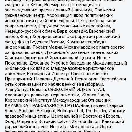
Фалуньгун в Китае, Всемирная организация по
расследованию преследований Фалуньгун, Пражский
гражданский центр, Ассоциация школ политических
исследований при Совете Европы, Центр либеральной
современности, Форум русскоязычных европейцев,
Немецко-русский обмен, Бард колледж, Европейский
выбор, Фонд Ходорковского, Оксфордский российский
фонд, Фонд Будущее России, Компания свободы
информации, Проект Медиа, Международное партнерство
за права человека, Духовное Управление Евангельских
Христиан Украинской Христианской Церкви, Новое
Поколение, Духовное Учебное Заведение Международный
Библейский Колледж, Международное христианское
движение, Всемирный Институт Саентологических
Предприятий, Церковь Духовной Технологии, Европейская
сеть организаций по наблюдению за выборами,
Республика Польша, СВОБОДНЫЙ ИДЕЛЬ-УРАЛ,
Ассоциация развития журналистики, IStories fonds,
Королевский Институт Международных Отношений,
КРИМСЬКА ПРАВОЗАХИСНА ГРУПА, Фонд имени Генриха
Бёлля, Stichting Bellingcat, Bellingcat Ltd, The Insider, Институт
правовой инициативы Центральной и Восточной Европы,
Фонд Открытой Эстонии, Calvert 22 Foundation, Канадский
украинский конгресс, Институт Макдональда-Лорье,