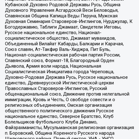
Кубанской Духовно Родовой Державы Русь, Община
Духовного Управления Асгардской Веси Беловодья,
Славянская Община Капища Веды Перуна, Мужская
Духовная Семинария Староверов-Инглингов, Нурджулар, К
Богодержавию, Таблиги Джамаат, Свидетели Иеговы,
Русское национальное единство, Национал-
социалистическое общество, Джамаат мувахидов,
Объединенный Вилайат Кабарды, Балкарии и Карачая,
Союз славян, Ат-Такфир Валь-Хиджра, Пит Буль,
Национал-социалистическая рабочая партия России,
Славянский союз, Формат-18, Благородный Орден
Дьявола, Армия воли народа, Национальная
Социалистическая Инициатива города Череповца,
Духовно-Родовая Держава Русь, Русское национальное
единство, Древнерусской Инглистической церкви
Православных Староверов-Инглингов, Русский
общенациональный союз, Движение против нелегальной
иммиграции, Кровь и Честь, О свободе совести и о
религиозных объединениях, Омская организация
общественного политического движения Русское
национальное единство, Северное Братство, Клуб
Болельщиков Футбольного Клуба Динамо,
Файзрахманисты, Мусульманская религиозная организация
п. Боровский, Община Коренного Русского народа
Щелковского района, Правый сектор, УНА - УНСО,