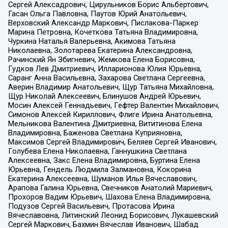
Сергей Алексадрович, Цирульников Борис Альбертович,
Гасан Ольга Павловна, Паутов Юрий Анатольевич,
Верховский Александр Маркович, Пислакова-Паркер
Марина Петровна, Кочеткова Татьяна Владимировна,
Чуркина Наталья Валерьевна, Акимова Татьяна
Николаевна, Золотарева Екатерина Александровна,
Рачинский Ян Збигневич, Жемкова Елена Борисовна,
Гудков Лев Дмитриевич, Илларионова Юлия Юрьевна,
Саранг Анна Васильевна, Захарова Светлана Сергеевна,
Аверин Владимир Анатольевич, Щур Татьяна Михайловна,
Щур Николай Алексеевич, Блинушов Андрей Юрьевич,
Мосин Алексей Геннадьевич, Гефтер Валентин Михайлович,
Симонов Алексей Кириллович, Флиге Ирина Анатольевна,
Мельникова Валентина Дмитриевна, Вититинова Елена
Владимировна, Баженова Светлана Куприяновна,
Максимов Сергей Владимирович, Беляев Сергей Иванович,
Голубева Елена Николаевна, Ганнушкина Светлана
Алексеевна, Закс Елена Владимировна, Буртина Елена
Юрьевна, Гендель Людмила Залмановна, Кокорина
Екатерина Алексеевна, Шуманов Илья Вячеславович,
Арапова Галина Юрьевна, Свечников Анатолий Мариевич,
Прохоров Вадим Юрьевич, Шахова Елена Владимировна,
Подузов Сергей Васильевич, Протасова Ирина
Вячеславовна, Литинский Леонид Борисович, Лукашевский
Сергей Маркович, Бахмин Вячеслав Иванович, Шабад