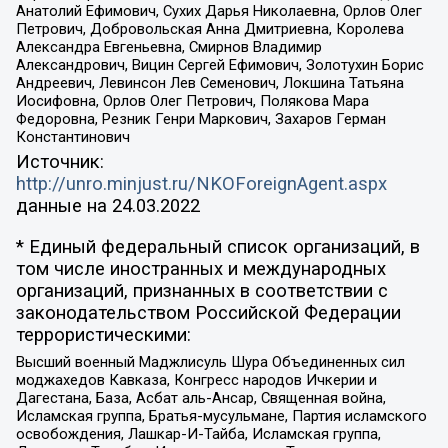
Анатолий Ефимович, Сухих Дарья Николаевна, Орлов Олег
Петрович, Добровольская Анна Дмитриевна, Королева
Александра Евгеньевна, Смирнов Владимир
Александрович, Вицин Сергей Ефимович, Золотухин Борис
Андреевич, Левинсон Лев Семенович, Локшина Татьяна
Иосифовна, Орлов Олег Петрович, Полякова Мара
Федоровна, Резник Генри Маркович, Захаров Герман
Константинович
Источник:
http://unro.minjust.ru/NKOForeignAgent.aspx
данные на
24.03.2022
* Единый федеральный список организаций, в
том числе иностранных и международных
организаций, признанных в соответствии с
законодательством Российской Федерации
террористическими:
Высший военный Маджлисуль Шура Объединенных сил
моджахедов Кавказа, Конгресс народов Ичкерии и
Дагестана, База, Асбат аль-Ансар, Священная война,
Исламская группа, Братья-мусульмане, Партия исламского
освобождения, Лашкар-И-Тайба, Исламская группа,