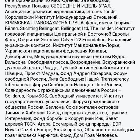
сеть организаций по наблюдению за выборами,
Республика Польша, СВОБОДНЫЙ ИДЕЛЬ-УРАЛ,
Ассоциация развития журналистики, IStories fonds,
Королевский Институт Международных Отношений,
КРИМСЬКА ПРАВОЗАХИСНА ГРУПА, Фонд имени Генриха
Бёлля, Stichting Bellingcat, Bellingcat Ltd, The Insider, Институт
правовой инициативы Центральной и Восточной Европы,
Фонд Открытой Эстонии, Calvert 22 Foundation, Канадский
украинский конгресс, Институт Макдональда-Лорье,
Украинская национальная федерация Канады,
Декабристы, Международный научный центр им Вудро
Вильсона, Свободная пресса, Возрождение, Всеукраинский
духовный центр , Риддл, Русский антивоенный комитет в
Швеции, Проект Медуза, Фонд Андрея Сахарова, Форум
свободной России, Лига Свободных Наций, Transparеncy
International, Форум Свободных Народов ПостРоссии,
Солидарность с гражданским движением в России –
Solidarus, КрымSOS, Свободный университет, Институт
государственного управления, Форум гражданского
общества Россия, Беллона, Союз жителей островов
Тисима и Хабомаи, Съезд народных депутатов, Гринпис
Интернешнл, Фонд борьбы с коррупцией Инк, Завет
церквей TCCN, Агора, Всемирный фонд природы, BDR
Novaja Gazeta-Europe, Алтай проект, Образовательный дом
прав человека Чернигов, Фонд Дом Прав Человека,