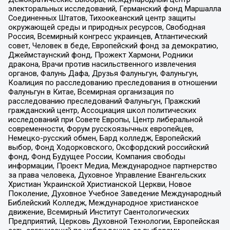
электоральных исследований, Германский фонд Маршалла
Соединенных Штатов, Тихоокеанский центр защиты
окружающей среды и природных ресурсов, Свободная
Россия, Всемирный конгресс украинцев, Атлантический
совет, Человек в беде, Европейский фонд за демократию,
Джеймстаунский фонд, Прожект Хармони, Родники
дракона, Врачи против насильственного извлечения
органов, Фалунь Дафа, Друзья Фалуньгун, Фалуньгун,
Коалиция по расследованию преследования в отношении
Фалуньгун в Китае, Всемирная организация по
расследованию преследований Фалуньгун, Пражский
гражданский центр, Ассоциация школ политических
исследований при Совете Европы, Центр либеральной
современности, Форум русскоязычных европейцев,
Немецко-русский обмен, Бард колледж, Европейский
выбор, Фонд Ходорковского, Оксфордский российский
фонд, Фонд Будущее России, Компания свободы
информации, Проект Медиа, Международное партнерство
за права человека, Духовное Управление Евангельских
Христиан Украинской Христианской Церкви, Новое
Поколение, Духовное Учебное Заведение Международный
Библейский Колледж, Международное христианское
движение, Всемирный Институт Саентологических
Предприятий, Церковь Духовной Технологии, Европейская