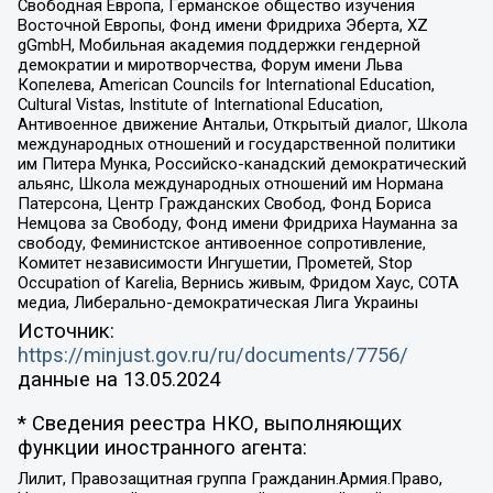
Свободная Европа, Германское общество изучения
Восточной Европы, Фонд имени Фридриха Эберта, XZ
gGmbH, Мобильная академия поддержки гендерной
демократии и миротворчества, Форум имени Льва
Копелева, American Councils for International Education,
Cultural Vistas, Institute of International Education,
Антивоенное движение Антальи, Открытый диалог, Школа
международных отношений и государственной политики
им Питера Мунка, Российско-канадский демократический
альянс, Школа международных отношений им Нормана
Патерсона, Центр Гражданских Свобод, Фонд Бориса
Немцова за Свободу, Фонд имени Фридриха Науманна за
свободу, Феминистское антивоенное сопротивление,
Комитет независимости Ингушетии, Прометей, Stop
Occupation of Karelia, Вернись живым, Фридом Хаус, СОТА
медиа, Либерально-демократическая Лига Украины
Источник:
https://minjust.gov.ru/ru/documents/7756/
данные на
13.05.2024
* Сведения реестра НКО, выполняющих
функции иностранного агента:
Лилит, Правозащитная группа Гражданин.Армия.Право,