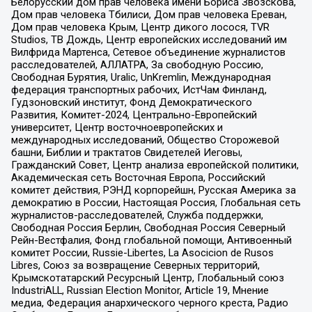
Белорусский дом прав человека имени Бориса Звозскова,
Дом прав человека Тбилиси, Дом прав человека Ереван,
Дом прав человека Крым, Центр дикого лосося, TVR
Studios, ТВ Дождь, Центр европейских исследований им
Вилфрида Мартенса, Сетевое объединение журналистов
расследователей, АЛЛАТРА, За свободную Россию,
Свободная Бурятия, Uralic, UnKremlin, Международная
федерация транспортных рабочих, ИстЧам Финланд,
Гудзоновский институт, Фонд Демократического
Развития, Комитет-2024, Центрально-Европейский
университет, Центр восточноевропейских и
международных исследований, Общество Сторожевой
башни, Библии и трактатов Свидетелей Иеговы,
Гражданский Совет, Центр анализа европейской политики,
Академическая сеть Восточная Европа, Российский
комитет действия, РЭНД корпорейшн, Русская Америка за
демократию в России, Настоящая Россия, Глобальная сеть
журналистов-расследователей, Служба поддержки,
Свободная Россия Берлин, Свободная Россия Северный
Рейн-Вестфалия, Фонд глобальной помощи, Антивоенный
комитет России, Russie-Libertes, La Asocicion de Rusos
Libres, Союз за возвращение Северных территорий,
Крымскотатарский Ресурсный Центр, Глобальный союз
IndustriALL, Russian Election Monitor, Article 19, Мнение
медиа, Федерация анархического черного креста, Радио