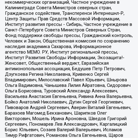
некоммерческих организаций, Частное учреждение в
Калининграде Совета Министров северных стран,
Гражданское содействие, Трансперенси Интернешнл-Р,
Центр Защиты Прав Средств Массовой Информации,
Институт развития прессы - Сибирь, Частное учреждение в
Санкт-Петербурге Совета Министров Северных Стран,
Фонд поддержки свободы прессы, Гражданский контроль,
Человек и Закон, Общественная комиссия по сохранению
наследия академика Сахарова, Информационное
агентство МЕМО. РУ, Институт региональной прессы,
Институт Развития Свободы Информации, Экозащита!-
Женсовет, Общественный вердикт, Евразийская
антимонопольная ассоциация, Бедушев Петр Петрович,
Дзугкоева Регина Николаевна, Кривенко Сергей
Владимирович, Милославский Павел Юрьевич, Шнырова
Ольга Вадимовна, Чанышева Лилия Айратовна, Сидорович
Ольга Борисовна, Туровский Александр Алексеевич,
Васильева Анастасия Евгеньевна, Ривина Анна Валерьевна,
Бойко Анатолий Николаевич, Дугин Сергей Георгиевич,
Пивоваров Андрей Сергеевич, Аверин Виталий Евгеньевич,
Барахоев Магомед Бекханович, Шарипков Олег
Викторович, Мошель Ирина Ароновна, Шведов Григорий
Сергеевич, Пономарев Лев Александрович, Каргалицкий
Борис Юльевич, Созаев Валерий Валерьевич, Исламов
Тимур Рифгатович, Романова Ольга Евгеньевна, Щаров