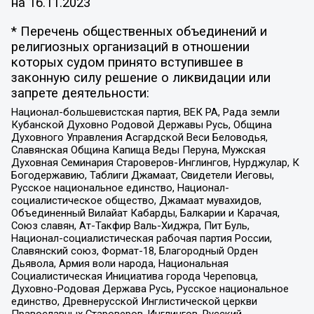
на
16.11.2023
* Перечень общественных объединений и
религиозных организаций в отношении
которых судом принято вступившее в
законную силу решение о ликвидации или
запрете деятельности:
Национал-большевистская партия, ВЕК РА, Рада земли
Кубанской Духовно Родовой Державы Русь, Община
Духовного Управления Асгардской Веси Беловодья,
Славянская Община Капища Веды Перуна, Мужская
Духовная Семинария Староверов-Инглингов, Нурджулар, К
Богодержавию, Таблиги Джамаат, Свидетели Иеговы,
Русское национальное единство, Национал-
социалистическое общество, Джамаат мувахидов,
Объединенный Вилайат Кабарды, Балкарии и Карачая,
Союз славян, Ат-Такфир Валь-Хиджра, Пит Буль,
Национал-социалистическая рабочая партия России,
Славянский союз, Формат-18, Благородный Орден
Дьявола, Армия воли народа, Национальная
Социалистическая Инициатива города Череповца,
Духовно-Родовая Держава Русь, Русское национальное
единство, Древнерусской Инглистической церкви
Православных Староверов-Инглингов, Русский