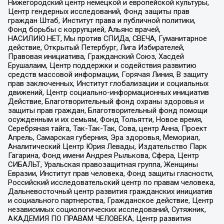
Нижегородский центр немецкой и европейской культуры,
Центр гендерных исследований, Фонд защиты прав
граждан Штаб, Институт права и публичной политики,
Фонд борьбы с коррупцией, Альянс врачей,
НАСИЛИЮ.НЕТ, Мы против СПИДа, СВЕЧА, Гуманитарное
действие, Открытый Петербург, Лига Избирателей,
Правовая инициатива, Гражданский Союз, Хасдей
Ерушалаим, Центр поддержки и содействия развитию
средств массовой информации, Горячая Линия, В защиту
прав заключенных, Институт глобализации и социальных
движений, Центр социально-информационных инициатив
Действие, Благотворительный фонд охраны здоровья и
защиты прав граждан, Благотворительный фонд помощи
осужденным и их семьям, Фонд Тольятти, Новое время,
Серебряная тайга, Так-Так-Так, Сова, центр Анна, Проект
Апрель, Самарская губерния, Эра здоровья, Мемориал,
Аналитический Центр Юрия Левады, Издательство Парк
Гагарина, Фонд имени Андрея Рылькова, Сфера, Центр
СИБАЛЬТ, Уральская правозащитная группа, Женщины
Евразии, Институт прав человека, Фонд защиты гласности,
Российский исследовательский центр по правам человека,
Дальневосточный центр развития гражданских инициатив
и социального партнерства, Гражданское действие, Центр
независимых социологических исследований, Сутяжник,
АКАДЕМИЯ ПО ПРАВАМ ЧЕЛОВЕКА, Центр развития