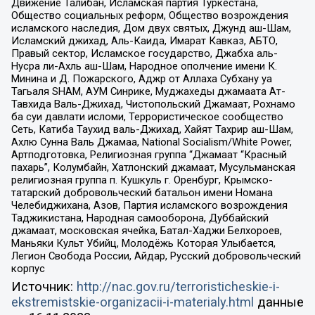
Движение Талибан, Исламская партия Туркестана,
Общество социальных реформ, Общество возрождения
исламского наследия, Дом двух святых, Джунд аш-Шам,
Исламский джихад, Аль-Каида, Имарат Кавказ, АБТО,
Правый сектор, Исламское государство, Джабха аль-
Нусра ли-Ахль аш-Шам, Народное ополчение имени К.
Минина и Д. Пожарского, Аджр от Аллаха Субхану уа
Тагьаля SHAM, АУМ Синрике, Муджахеды джамаата Ат-
Тавхида Валь-Джихад, Чистопольский Джамаат, Рохнамо
ба суи давлати исломи, Террористическое сообщество
Сеть, Катиба Таухид валь-Джихад, Хайят Тахрир аш-Шам,
Ахлю Сунна Валь Джамаа, National Socialism/White Power,
Артподготовка, Религиозная группа “Джамаат “Красный
пахарь”, Колумбайн, Хатлонский джамаат, Мусульманская
религиозная группа п. Кушкуль г. Оренбург, Крымско-
татарский добровольческий батальон имени Номана
Челебиджихана, Азов, Партия исламского возрождения
Таджикистана, Народная самооборона, Дуббайский
джамаат, московская ячейка, Батал-Хаджи Белхороев,
Маньяки Культ Убийц, Молодёжь Которая Улыбается,
Легион Свобода России, Айдар, Русский добровольческий
корпус
Источник:
http://nac.gov.ru/terroristicheskie-i-
ekstremistskie-organizacii-i-materialy.html
данные