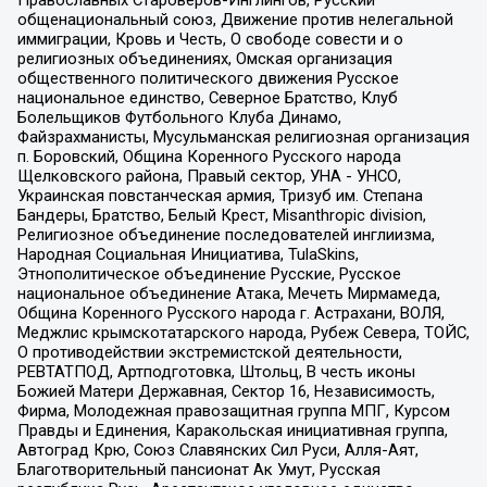
общенациональный союз, Движение против нелегальной
иммиграции, Кровь и Честь, О свободе совести и о
религиозных объединениях, Омская организация
общественного политического движения Русское
национальное единство, Северное Братство, Клуб
Болельщиков Футбольного Клуба Динамо,
Файзрахманисты, Мусульманская религиозная организация
п. Боровский, Община Коренного Русского народа
Щелковского района, Правый сектор, УНА - УНСО,
Украинская повстанческая армия, Тризуб им. Степана
Бандеры, Братство, Белый Крест, Misanthropic division,
Религиозное объединение последователей инглиизма,
Народная Социальная Инициатива, TulaSkins,
Этнополитическое объединение Русские, Русское
национальное объединение Атака, Мечеть Мирмамеда,
Община Коренного Русского народа г. Астрахани, ВОЛЯ,
Меджлис крымскотатарского народа, Рубеж Севера, ТОЙС,
О противодействии экстремистской деятельности,
РЕВТАТПОД, Артподготовка, Штольц, В честь иконы
Божией Матери Державная, Сектор 16, Независимость,
Фирма, Молодежная правозащитная группа МПГ, Курсом
Правды и Единения, Каракольская инициативная группа,
Автоград Крю, Союз Славянских Сил Руси, Алля-Аят,
Благотворительный пансионат Ак Умут, Русская