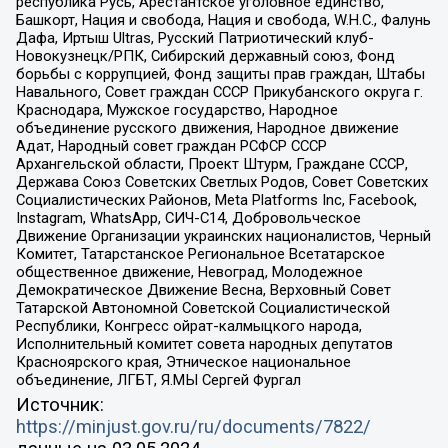
республика Русь, Арестантское уголовное единство,
Башкорт, Нация и свобода, Нация и свобода, W.H.С., Фалунь
Дафа, Иртыш Ultras, Русский Патриотический клуб-
Новокузнецк/РПК, Сибирский державный союз, Фонд
борьбы с коррупцией, Фонд защиты прав граждан, Штабы
Навального, Совет граждан СССР Прикубанского округа г.
Краснодара, Мужское государство, Народное
объединение русского движения, Народное движение
Адат, Народный совет граждан РСФСР СССР
Архангельской области, Проект Штурм, Граждане СССР,
Держава Союз Советских Светлых Родов, Совет Советских
Социалистических Районов, Meta Platforms Inc, Facebook,
Instagram, WhatsApp, СИЧ-С14, Добровольческое
Движение Организации украинских националистов, Черный
Комитет, Татарстанское Региональное Всетатарское
общественное движение, Невоград, Молодежное
Демократическое Движение Весна, Верховный Совет
Татарской Автономной Советской Социалистической
Республики, Конгресс ойрат-калмыцкого народа,
Исполнительный комитет совета народных депутатов
Красноярского края, Этническое национальное
объединение, ЛГБТ, Я.МЫ Сергей Фургал
Источник:
https://minjust.gov.ru/ru/documents/7822/