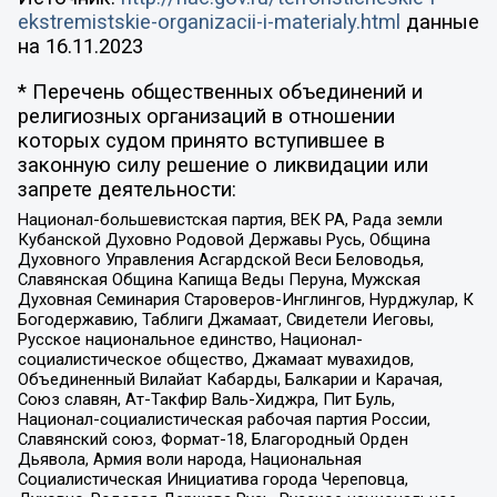
ekstremistskie-organizacii-i-materialy.html
данные
на
16.11.2023
* Перечень общественных объединений и
религиозных организаций в отношении
которых судом принято вступившее в
законную силу решение о ликвидации или
запрете деятельности:
Национал-большевистская партия, ВЕК РА, Рада земли
Кубанской Духовно Родовой Державы Русь, Община
Духовного Управления Асгардской Веси Беловодья,
Славянская Община Капища Веды Перуна, Мужская
Духовная Семинария Староверов-Инглингов, Нурджулар, К
Богодержавию, Таблиги Джамаат, Свидетели Иеговы,
Русское национальное единство, Национал-
социалистическое общество, Джамаат мувахидов,
Объединенный Вилайат Кабарды, Балкарии и Карачая,
Союз славян, Ат-Такфир Валь-Хиджра, Пит Буль,
Национал-социалистическая рабочая партия России,
Славянский союз, Формат-18, Благородный Орден
Дьявола, Армия воли народа, Национальная
Социалистическая Инициатива города Череповца,