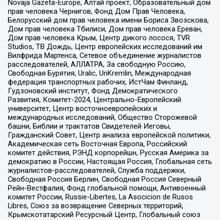
Novaja Gazeta-Europe, Алтай проект, Образовательный дом
прав человека Чернигов, Фонд Дом Прав Человека,
Белорусский дом прав человека имени Бориса Звозскова,
Дом прав человека Тбилиси, Дом прав человека Ереван,
Дом прав человека Крым, Центр дикого лосося, TVR
Studios, ТВ Дождь, Центр европейских исследований им
Вилфрида Мартенса, Сетевое объединение журналистов
расследователей, АЛЛАТРА, За свободную Россию,
Свободная Бурятия, Uralic, UnKremlin, Международная
федерация транспортных рабочих, ИстЧам Финланд,
Гудзоновский институт, Фонд Демократического
Развития, Комитет-2024, Центрально-Европейский
университет, Центр восточноевропейских и
международных исследований, Общество Сторожевой
башни, Библии и трактатов Свидетелей Иеговы,
Гражданский Совет, Центр анализа европейской политики,
Академическая сеть Восточная Европа, Российский
комитет действия, РЭНД корпорейшн, Русская Америка за
демократию в России, Настоящая Россия, Глобальная сеть
журналистов-расследователей, Служба поддержки,
Свободная Россия Берлин, Свободная Россия Северный
Рейн-Вестфалия, Фонд глобальной помощи, Антивоенный
комитет России, Russie-Libertes, La Asocicion de Rusos
Libres, Союз за возвращение Северных территорий,
Крымскотатарский Ресурсный Центр, Глобальный союз