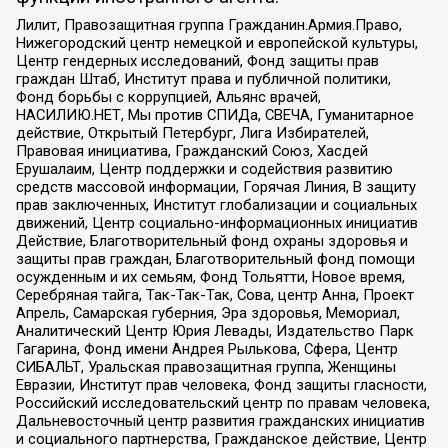
Лилит, Правозащитная группа Гражданин.Армия.Право,
Нижегородский центр немецкой и европейской культуры,
Центр гендерных исследований, Фонд защиты прав
граждан Штаб, Институт права и публичной политики,
Фонд борьбы с коррупцией, Альянс врачей,
НАСИЛИЮ.НЕТ, Мы против СПИДа, СВЕЧА, Гуманитарное
действие, Открытый Петербург, Лига Избирателей,
Правовая инициатива, Гражданский Союз, Хасдей
Ерушалаим, Центр поддержки и содействия развитию
средств массовой информации, Горячая Линия, В защиту
прав заключенных, Институт глобализации и социальных
движений, Центр социально-информационных инициатив
Действие, Благотворительный фонд охраны здоровья и
защиты прав граждан, Благотворительный фонд помощи
осужденным и их семьям, Фонд Тольятти, Новое время,
Серебряная тайга, Так-Так-Так, Сова, центр Анна, Проект
Апрель, Самарская губерния, Эра здоровья, Мемориал,
Аналитический Центр Юрия Левады, Издательство Парк
Гагарина, Фонд имени Андрея Рылькова, Сфера, Центр
СИБАЛЬТ, Уральская правозащитная группа, Женщины
Евразии, Институт прав человека, Фонд защиты гласности,
Российский исследовательский центр по правам человека,
Дальневосточный центр развития гражданских инициатив
и социального партнерства, Гражданское действие, Центр