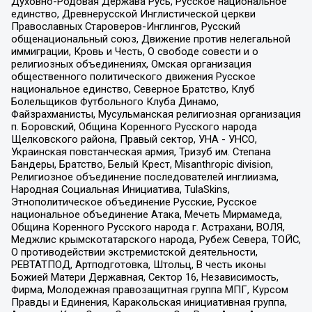
Духовно-Родовая Держава Русь, Русское национальное
единство, Древнерусской Инглистической церкви
Православных Староверов-Инглингов, Русский
общенациональный союз, Движение против нелегальной
иммиграции, Кровь и Честь, О свободе совести и о
религиозных объединениях, Омская организация
общественного политического движения Русское
национальное единство, Северное Братство, Клуб
Болельщиков Футбольного Клуба Динамо,
Файзрахманисты, Мусульманская религиозная организация
п. Боровский, Община Коренного Русского народа
Щелковского района, Правый сектор, УНА - УНСО,
Украинская повстанческая армия, Тризуб им. Степана
Бандеры, Братство, Белый Крест, Misanthropic division,
Религиозное объединение последователей инглиизма,
Народная Социальная Инициатива, TulaSkins,
Этнополитическое объединение Русские, Русское
национальное объединение Атака, Мечеть Мирмамеда,
Община Коренного Русского народа г. Астрахани, ВОЛЯ,
Меджлис крымскотатарского народа, Рубеж Севера, ТОЙС,
О противодействии экстремистской деятельности,
РЕВТАТПОД, Артподготовка, Штольц, В честь иконы
Божией Матери Державная, Сектор 16, Независимость,
Фирма, Молодежная правозащитная группа МПГ, Курсом
Правды и Единения, Каракольская инициативная группа,