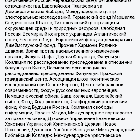
современной России, Черноморский фонд регионального
сотрудничества, Европейская Платформа за
Демократические Выборы, Международный центр
электоральных исследований, Германский фонд Маршалла
Соединенных Штатов, Тихоокеанский центр защиты
окружающей среды и природных ресурсов, Свободная
Россия, Всемирный конгресс украинцев, Атлантический
совет, Человек в беде, Европейский фонд за демократию,
Джеймстаунский фонд, Прожект Хармони, Родники
дракона, Врачи против насильственного извлечения
органов, Фалунь Дафа, Друзья Фалуньгун, Фалуньгун,
Коалиция по расследованию преследования в отношении
Фалуньгун в Китае, Всемирная организация по
расследованию преследований Фалуньгун, Пражский
гражданский центр, Ассоциация школ политических
исследований при Совете Европы, Центр либеральной
современности, Форум русскоязычных европейцев,
Немецко-русский обмен, Бард колледж, Европейский
выбор, Фонд Ходорковского, Оксфордский российский
фонд, Фонд Будущее России, Компания свободы
информации, Проект Медиа, Международное партнерство
за права человека, Духовное Управление Евангельских
Христиан Украинской Христианской Церкви, Новое
Поколение, Духовное Учебное Заведение Международный
Библейский Колледж, Международное христианское