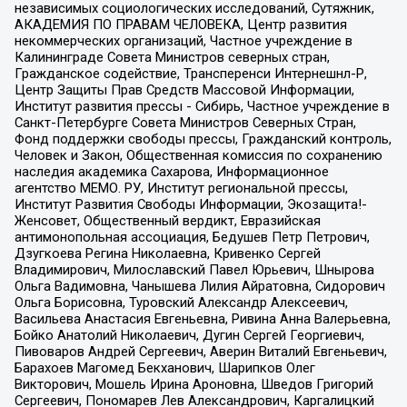
независимых социологических исследований, Сутяжник,
АКАДЕМИЯ ПО ПРАВАМ ЧЕЛОВЕКА, Центр развития
некоммерческих организаций, Частное учреждение в
Калининграде Совета Министров северных стран,
Гражданское содействие, Трансперенси Интернешнл-Р,
Центр Защиты Прав Средств Массовой Информации,
Институт развития прессы - Сибирь, Частное учреждение в
Санкт-Петербурге Совета Министров Северных Стран,
Фонд поддержки свободы прессы, Гражданский контроль,
Человек и Закон, Общественная комиссия по сохранению
наследия академика Сахарова, Информационное
агентство МЕМО. РУ, Институт региональной прессы,
Институт Развития Свободы Информации, Экозащита!-
Женсовет, Общественный вердикт, Евразийская
антимонопольная ассоциация, Бедушев Петр Петрович,
Дзугкоева Регина Николаевна, Кривенко Сергей
Владимирович, Милославский Павел Юрьевич, Шнырова
Ольга Вадимовна, Чанышева Лилия Айратовна, Сидорович
Ольга Борисовна, Туровский Александр Алексеевич,
Васильева Анастасия Евгеньевна, Ривина Анна Валерьевна,
Бойко Анатолий Николаевич, Дугин Сергей Георгиевич,
Пивоваров Андрей Сергеевич, Аверин Виталий Евгеньевич,
Барахоев Магомед Бекханович, Шарипков Олег
Викторович, Мошель Ирина Ароновна, Шведов Григорий
Сергеевич, Пономарев Лев Александрович, Каргалицкий