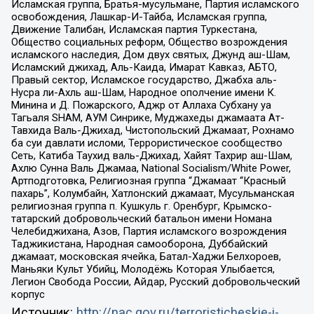
Исламская группа, Братья-мусульмане, Партия исламского
освобождения, Лашкар-И-Тайба, Исламская группа,
Движение Талибан, Исламская партия Туркестана,
Общество социальных реформ, Общество возрождения
исламского наследия, Дом двух святых, Джунд аш-Шам,
Исламский джихад, Аль-Каида, Имарат Кавказ, АБТО,
Правый сектор, Исламское государство, Джабха аль-
Нусра ли-Ахль аш-Шам, Народное ополчение имени К.
Минина и Д. Пожарского, Аджр от Аллаха Субхану уа
Тагьаля SHAM, АУМ Синрике, Муджахеды джамаата Ат-
Тавхида Валь-Джихад, Чистопольский Джамаат, Рохнамо
ба суи давлати исломи, Террористическое сообщество
Сеть, Катиба Таухид валь-Джихад, Хайят Тахрир аш-Шам,
Ахлю Сунна Валь Джамаа, National Socialism/White Power,
Артподготовка, Религиозная группа “Джамаат “Красный
пахарь”, Колумбайн, Хатлонский джамаат, Мусульманская
религиозная группа п. Кушкуль г. Оренбург, Крымско-
татарский добровольческий батальон имени Номана
Челебиджихана, Азов, Партия исламского возрождения
Таджикистана, Народная самооборона, Дуббайский
джамаат, московская ячейка, Батал-Хаджи Белхороев,
Маньяки Культ Убийц, Молодёжь Которая Улыбается,
Легион Свобода России, Айдар, Русский добровольческий
корпус
Источник:
http://nac.gov.ru/terroristicheskie-i-