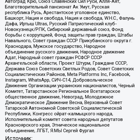
Автоград Крю, Союз Славянских Сил Руси, Алля-Аят,
Благотворительный пансионат Ак Умут, Русская
республика Русь, Арестантское уголовное единство,
Башкорт, Нация и свобода, Нация и свобода, W.H.С., Фалунь
Дафа, Иртыш Ultras, Русский Патриотический клуб-
Новокузнецк/РПК, Сибирский державный союз, Фонд
борьбы с коррупцией, Фонд защиты прав граждан, Штабы
Навального, Совет граждан СССР Прикубанского округа г.
Краснодара, Мужское государство, Народное
объединение русского движения, Народное движение
Адат, Народный совет граждан РСФСР СССР
Архангельской области, Проект Штурм, Граждане СССР,
Держава Союз Советских Светлых Родов, Совет Советских
Социалистических Районов, Meta Platforms Inc, Facebook,
Instagram, WhatsApp, СИЧ-С14, Добровольческое
Движение Организации украинских националистов, Черный
Комитет, Татарстанское Региональное Всетатарское
общественное движение, Невоград, Молодежное
Демократическое Движение Весна, Верховный Совет
Татарской Автономной Советской Социалистической
Республики, Конгресс ойрат-калмыцкого народа,
Исполнительный комитет совета народных депутатов
Красноярского края, Этническое национальное
объединение, ЛГБТ, Я.МЫ Сергей Фургал
Источник: