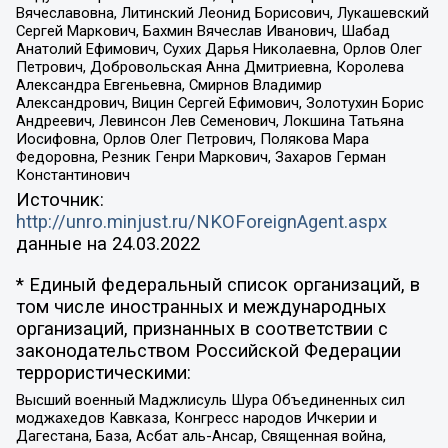
Вячеславовна, Литинский Леонид Борисович, Лукашевский
Сергей Маркович, Бахмин Вячеслав Иванович, Шабад
Анатолий Ефимович, Сухих Дарья Николаевна, Орлов Олег
Петрович, Добровольская Анна Дмитриевна, Королева
Александра Евгеньевна, Смирнов Владимир
Александрович, Вицин Сергей Ефимович, Золотухин Борис
Андреевич, Левинсон Лев Семенович, Локшина Татьяна
Иосифовна, Орлов Олег Петрович, Полякова Мара
Федоровна, Резник Генри Маркович, Захаров Герман
Константинович
Источник:
http://unro.minjust.ru/NKOForeignAgent.aspx
данные на
24.03.2022
* Единый федеральный список организаций, в
том числе иностранных и международных
организаций, признанных в соответствии с
законодательством Российской Федерации
террористическими:
Высший военный Маджлисуль Шура Объединенных сил
моджахедов Кавказа, Конгресс народов Ичкерии и
Дагестана, База, Асбат аль-Ансар, Священная война,