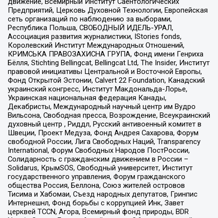
движение, Всемирный Институт Саентологических
Предприятий, Церковь Духовной Технологии, Европейская
сеть организаций по наблюдению за выборами,
Республика Польша, СВОБОДНЫЙ ИДЕЛЬ-УРАЛ,
Ассоциация развития журналистики, IStories fonds,
Королевский Институт Международных Отношений,
КРИМСЬКА ПРАВОЗАХИСНА ГРУПА, Фонд имени Генриха
Бёлля, Stichting Bellingcat, Bellingcat Ltd, The Insider, Институт
правовой инициативы Центральной и Восточной Европы,
Фонд Открытой Эстонии, Calvert 22 Foundation, Канадский
украинский конгресс, Институт Макдональда-Лорье,
Украинская национальная федерация Канады,
Декабристы, Международный научный центр им Вудро
Вильсона, Свободная пресса, Возрождение, Всеукраинский
духовный центр , Риддл, Русский антивоенный комитет в
Швеции, Проект Медуза, Фонд Андрея Сахарова, Форум
свободной России, Лига Свободных Наций, Transparеncy
International, Форум Свободных Народов ПостРоссии,
Солидарность с гражданским движением в России –
Solidarus, КрымSOS, Свободный университет, Институт
государственного управления, Форум гражданского
общества Россия, Беллона, Союз жителей островов
Тисима и Хабомаи, Съезд народных депутатов, Гринпис
Интернешнл, Фонд борьбы с коррупцией Инк, Завет
церквей TCCN, Агора, Всемирный фонд природы, BDR