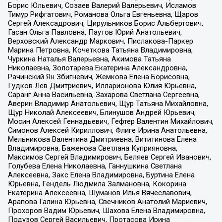
Борис Юльевич, Созаев Валерий Валерьевич, Исламов
Тимур Рифгатович, Романова Ольга Евгеньевна, Щаров
Сергей Алексадрович, Цирульников Борис Альбертович,
Гасан Ольга Павловна, Паутов Юрий Анатольевич,
Верховский Александр Маркович, Пислакова-Паркер
Марина Петровна, Кочеткова Татьяна Владимировна,
Чуркина Наталья Валерьевна, Акимова Татьяна
Николаевна, Золотарева Екатерина Александровна,
Рачинский Ян Збигневич, Жемкова Елена Борисовна,
Гудков Лев Дмитриевич, Илларионова Юлия Юрьевна,
Саранг Анна Васильевна, Захарова Светлана Сергеевна,
Аверин Владимир Анатольевич, Щур Татьяна Михайловна,
Щур Николай Алексеевич, Блинушов Андрей Юрьевич,
Мосин Алексей Геннадьевич, Гефтер Валентин Михайлович,
Симонов Алексей Кириллович, Флиге Ирина Анатольевна,
Мельникова Валентина Дмитриевна, Вититинова Елена
Владимировна, Баженова Светлана Куприяновна,
Максимов Сергей Владимирович, Беляев Сергей Иванович,
Голубева Елена Николаевна, Ганнушкина Светлана
Алексеевна, Закс Елена Владимировна, Буртина Елена
Юрьевна, Гендель Людмила Залмановна, Кокорина
Екатерина Алексеевна, Шуманов Илья Вячеславович,
Арапова Галина Юрьевна, Свечников Анатолий Мариевич,
Прохоров Вадим Юрьевич, Шахова Елена Владимировна,
Подузов Сергей Васильевич, Протасова Ирина