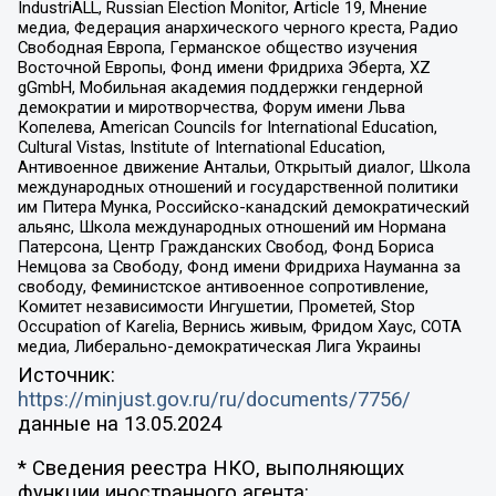
IndustriALL, Russian Election Monitor, Article 19, Мнение
медиа, Федерация анархического черного креста, Радио
Свободная Европа, Германское общество изучения
Восточной Европы, Фонд имени Фридриха Эберта, XZ
gGmbH, Мобильная академия поддержки гендерной
демократии и миротворчества, Форум имени Льва
Копелева, American Councils for International Education,
Cultural Vistas, Institute of International Education,
Антивоенное движение Антальи, Открытый диалог, Школа
международных отношений и государственной политики
им Питера Мунка, Российско-канадский демократический
альянс, Школа международных отношений им Нормана
Патерсона, Центр Гражданских Свобод, Фонд Бориса
Немцова за Свободу, Фонд имени Фридриха Науманна за
свободу, Феминистское антивоенное сопротивление,
Комитет независимости Ингушетии, Прометей, Stop
Occupation of Karelia, Вернись живым, Фридом Хаус, СОТА
медиа, Либерально-демократическая Лига Украины
Источник:
https://minjust.gov.ru/ru/documents/7756/
данные на
13.05.2024
* Сведения реестра НКО, выполняющих
функции иностранного агента: