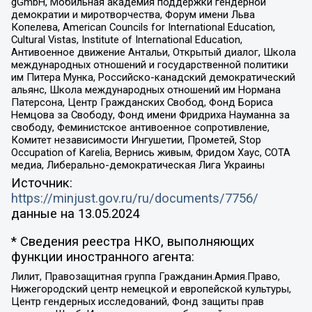
gGmbH, Мобильная академия поддержки гендерной
демократии и миротворчества, Форум имени Льва
Копелева, American Councils for International Education,
Cultural Vistas, Institute of International Education,
Антивоенное движение Антальи, Открытый диалог, Школа
международных отношений и государственной политики
им Питера Мунка, Российско-канадский демократический
альянс, Школа международных отношений им Нормана
Патерсона, Центр Гражданских Свобод, Фонд Бориса
Немцова за Свободу, Фонд имени Фридриха Науманна за
свободу, Феминистское антивоенное сопротивление,
Комитет независимости Ингушетии, Прометей, Stop
Occupation of Karelia, Вернись живым, Фридом Хаус, СОТА
медиа, Либерально-демократическая Лига Украины
Источник:
https://minjust.gov.ru/ru/documents/7756/
данные на
13.05.2024
* Сведения реестра НКО, выполняющих
функции иностранного агента:
Лилит, Правозащитная группа Гражданин.Армия.Право,
Нижегородский центр немецкой и европейской культуры,
Центр гендерных исследований, Фонд защиты прав