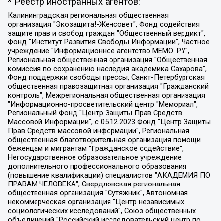
* Реестр иностранных агентов:
Калининградская региональная общественная организация "Экозащита!-Женсовет", Фонд содействия защите прав и свобод граждан "Общественный вердикт", Фонд "Институт Развития Свободы Информации", Частное учреждение "Информационное агентство МЕМО. РУ", Региональная общественная организация "Общественная комиссия по сохранению наследия академика Сахарова", Фонд поддержки свободы прессы, Санкт-Петербургская общественная правозащитная организация "Гражданский контроль", Межрегиональная общественная организация "Информационно-просветительский центр "Мемориал", Региональный Фонд "Центр Защиты Прав Средств Массовой Информации", с 05.12.2023 Фонд "Центр Защиты Прав Средств массовой информации", Региональная общественная благотворительная организация помощи беженцам и мигрантам "Гражданское содействие", Негосударственное образовательное учреждение дополнительного профессионального образования (повышение квалификации) специалистов "АКАДЕМИЯ ПО ПРАВАМ ЧЕЛОВЕКА", Свердловская региональная общественная организация "Сутяжник", Автономная некоммерческая организация "Центр независимых социологических исследований", Союз общественных объединений "Российский исследовательский центр по правам человека", Региональное общественное учреждение научно-информационный центр "МЕМОРИАЛ", Некоммерческая организация "Фонд защиты гласности", Автономная некоммерческая организация "Институт прав человека", Городская общественная организация "Екатеринбургское общество "МЕМОРИАЛ", Городская общественная организация "Рязанское историко-просветительское и правозащитное общество "Мемориал" (Рязанский Мемориал), Челябинский региональный орган общественной самодеятельности – женское общественное объединение "Женщины Евразии", Челябинский региональный орган общественной самодеятельности "Уральская правозащитная группа", Фонд содействия защите здоровья и социальной справедливости имени Андрея Рылькова, Автономная Некоммерческая Организация "Аналитический Центр Юрия Левады", Автономная некоммерческая организация социальной поддержки населения "Проект Апрель", Региональная общественная организация помощи женщинам и детям, находящимся в кризисной ситуации "Информационно-методический центр "Анна", Фонд содействия развитию массовых коммуникаций и правовому просвещению "Так-так-Так", Фонд содействия устойчивому развитию "Серебряная тайга", Свердловский региональный общественный фонд социальных проектов "Новое время", "Idel.Реалии", Кавказ.Реалии, Крым.Реалии, Телеканал Настоящее Время, Татаро-башкирская служба Радио Свобода (Azatliq Radiosi), Радио Свободная Европа/Радио Свобода (PCE/PC), "Сибирь.Реалии", "Фактограф", Благотворительный фонд помощи осужденным и их семьям, Автономная некоммерческая организация "Институт глобализации и социальных движений", Фонд "В защиту прав заключенных", Частное учреждение "Центр поддержки и содействия развитию средств массовой информации", Пензенский региональный общественный благотворительный фонд "Гражданский союз", "Север.Реалии", Некоммерческая организация Фонд "Правовая инициатива", Общество с ограниченной ответственностью "Радио Свободная Европа/Радио Свобода", Чешское информационное агентство "MEDIUM-ORIENT", Красноярская региональная общественная организация "Мы против СПИДа", Камалягин Денис Николаевич, Маркелов Сергей Евгеньевич, Пономарев Лев Александрович, Савицкая Людмила Алексеевна, Автономная некоммерческая организация "Центр по работе с проблемой насилия "НАСИЛИЮ.НЕТ", Межрегиональный профессиональный союз работников здравоохранения "Альянс врачей", Юридическое лицо, зарегистрированное в Латвийской Республике, SIA "Medusa Project" (регистрационный номер 40103797863, дата регистрации 10.06.2014), Некоммерческая организация "Фонд по борьбе с коррупцией", Автономная некоммерческая организация "Институт права и публичной политики", Баданин Роман Сергеевич, Гликин Максим Александрович, Железнова Мария Михайловна, Лукьянова Юлия Сергеевна, Маетная Елизавета Витальевна, Маняхин Петр Борисович, Чуракова Ольга Владимировна, Ярош Юлия Петровна, Юридическое лицо "The Insider SIA", зарегистрированное в Риге, Латвийская Республика (дата регистрации 26.06.2015), являющееся администратором доменного имени интернет-издания "The Insider SIA", https://theins.ru, Постернак Алексей Евгеньевич, Рубин Михаил Аркадьевич, Анин Роман Александрович, Юридическое лицо Istories fonds, зарегистрированное в Латвийской Республике (регистрационный номер 50008295751, дата регистрации 24.02.2020), Великовский Дмитрий Александрович, Долинина Ирина Николаевна, Мароховская Алеся Алексеевна, Шлейнов Роман Юрьевич, Шмагун Олеся Валентиновна, Общество с ограниченной ответственностью "Альтаир 2021", Общество с ограниченной ответственностью "Вега 2021", Общество с ограниченной ответственностью "Главный редактор 2021", Общество с ограниченной ответственностью "Ромашки монолит", Важенков Артем Валерьевич, Ивановская областная общественная организация "Центр гендерных исследований", Гурман Юрий Альбертович, Медиапроект "ОВД-Инфо", Егоров Владимир Владимирович, Жилинский Владимир Александрович, Общество с ограниченной ответственностью "ЗП", Иванова София Юрьевна, Карезина Инна Павловна, Кильтау Екатерина Викторовна, Петров Алексей Викторович, Пискунов Сергей Евгеньевич, Смирнов Сергей Сергеевич, Тихонов Михаил Сергеевич, Общество с ограниченной ответственностью "ЖУРНАЛИСТ-ИНОСТРАННЫЙ АГЕНТ", Арапова Галина Юрьевна, Вольтская Татьяна Анатольевна, Американская компания "Mason G.E.S. Anonymous Foundation" (США), являющаяся владельцем интернет-издания https://mnews.world/, Компания "Stichting Bellingcat", зарегистрированная в Нидерландах (дата регистрации 11.07.2018), Захаров Андрей Вячеславович, Клепиковская Екатерина Дмитриевна, Общество с ограниченной ответственностью "МЕМО", Перл Роман Александрович, Симонов Евгений Алексеевич, Соловьева Елена Анатольевна, Сотников Даниил Владимирович, Сурначева Елизавета Дмитриевна, Автономная некоммерческая организация по защите прав человека и информированию населения "Якутия – Наше Мнение", Общество с ограниченной ответственностью "Москоу диджитал медиа", с 26.01.2023 Общество с ограниченной ответственностью "Чайка Белые сады", Ветошкина Валерия Валерьевна, Заговора Максим Александрович, Межрегиональное общественное движение "Российская ЛГБТ - сеть", Оленичев Максим Владимирович, Павлов Иван Юрьевич, Скворцова Елена Сергеевна, Общество с ограниченной ответственностью "Как бы инагент", Кочетков Игорь Викторович, Общество с ограниченной ответственностью "Честные выборы", Еланчик Олег Александрович, Общество с ограниченной ответственностью "Нобелевский призыв", Гималова Регина Эмилевна, Григорьев Андрей Валерьевич, Григорьева Алина Александровна, Ассоциация по содействию защите прав призывников, альтернативнослужащих и военнослужащих "Правозащитная группа "Гражданин.Армия.Право", Хисамова Регина Фаритовна, Автономная некоммерческая организация по реализации социально-правовых программ "Лилит", Дальневосточное общественное движение "Маяк", Санкт-Петербургская ЛГБТ-инициативная группа "Выход", Инициативная группа ЛГБТ+ "Реверс", Алексеев Андрей Викторович, Бекбулатова Таисия Львовна, Беляев Иван Михайлович, Владыкина Елена Сергеевна, Гельман Марат Александрович, Никульшина Вероника Юрьевна, Толоконникова Надежда Андреевна, Шендерович Виктор Анатольевич, Общество с ограниченной ответственностью "Данное сообщение", Общество с ограниченной ответственностью Издательский дом "Новая глава", Айнбиндер Александра Александровна, Московский комьюнити-центр для ЛГБТ+инициатив, Благотворительный фонд развития филантропии, Deutsche Welle (Германия, Kurt-Schumacher-Strasse 3, 53113 Bonn), Борзунова Мария Михайловна, Воробьев Виктор Викторович, Голубева Анна Львовна, Константинова Алла Михайловна, Малкова Ирина Владимировна, Мурадов Мурад Абдулгалимович, Осетинская Елизавета Николаевна, Понасенков Евгений Николаевич, Ганапольский Матвей Юрьевич, Киселев Евгений Алексеевич, Борухович Ирина Григорьевна, Дремин Иван Тимофеевич, Дубровский Дмитрий Викторович, Красноярская региональная общественная организация поддержки и развития альтернативных образовательных технологий и межкультурных коммуникаций "ИНТЕРРА", Маяковская Екатерина Алексеевна, Фейгин Марк Захарович, Филимонов Андрей Викторович, Дзугкоева Регина Николаевна, Доброхотов Роман Александрович, Дудь Юрий Александрович, Елкин Сергей Владимирович, Кругликов Кирилл Игоревич, Сабунаева Мария Леонидовна, Семенов Алексей Владимирович, Шаинян Карен Багратович, Шульман Екатерина Михайловна, Асафьев Артур Валерьевич, Вахштайн Виктор Семенович, Венедиктов Алексей Алексеевич, Лушникова Екатерина Евгеньевна, Волков Леонид Михайлович, Невзоров Александр Глебович, Пархоменко Сергей Борисович, Сироткин Ярослав Николаевич, Кара-Мурза Владимир Владимирович, Баранова Наталья Владимировна, Гозман Леонид Яковлевич, Кагарлицкий Борис Юльевич, Климарев Михаил Валерьевич, Милов Владимир Станиславович, Автономная некоммерческая организация Краснодарский центр современного искусства "Типография", Моргенштерн Алишер Тагирович, Соболь Любовь Эдуардовна, Общество с ограниченной ответственностью "ЛИЗА НОРМ", Каспаров Гарри Кимович, Ходорковский Михаил Борисович, Общество с ограниченной ответственностью "Апрельские тезисы", Данилович Ирина Брониславовна, Кашин Олег Владимирович, Петров Николай Владимирович, Пивоваров Алексей Владимирович, Соколов Михаил Владимирович, Цветкова Юлия Владимировна, Чичваркин Евгений Александрович, Комитет против пыток/Команда против пыток, Общество с ограниченной ответственностью "Первый научный", Общество с ограниченной ответственностью "Вертолет и ко", Белоцерковская Вероника Борисовна, Кац Максим Евгеньевич, Лазарева Татьяна Юрьевна, Шаведдинов Руслан Табризович, Яшин Илья Валерьевич, Общество с ограниченной ответственностью "Иноагент ААВ", Алешковский Дмитрий Петрович, Альбац Евгения Марковна, Быков Дмитрий Львович, Галямина Юлия Евгеньевна, Лойко Сергей Леонидович, Мартынов Кирилл Константинович, Медведев Сергей Александрович, Крашенинников Федор Геннадиевич, Гордеева Катерина Вл