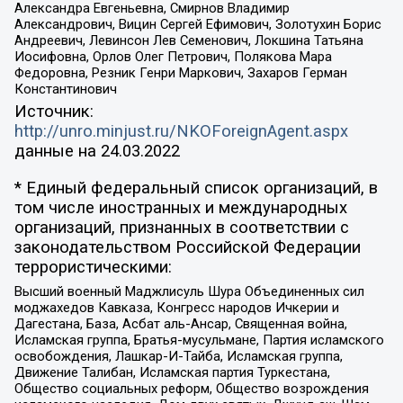
Александра Евгеньевна, Смирнов Владимир
Александрович, Вицин Сергей Ефимович, Золотухин Борис
Андреевич, Левинсон Лев Семенович, Локшина Татьяна
Иосифовна, Орлов Олег Петрович, Полякова Мара
Федоровна, Резник Генри Маркович, Захаров Герман
Константинович
Источник:
http://unro.minjust.ru/NKOForeignAgent.aspx
данные на
24.03.2022
* Единый федеральный список организаций, в
том числе иностранных и международных
организаций, признанных в соответствии с
законодательством Российской Федерации
террористическими:
Высший военный Маджлисуль Шура Объединенных сил
моджахедов Кавказа, Конгресс народов Ичкерии и
Дагестана, База, Асбат аль-Ансар, Священная война,
Исламская группа, Братья-мусульмане, Партия исламского
освобождения, Лашкар-И-Тайба, Исламская группа,
Движение Талибан, Исламская партия Туркестана,
Общество социальных реформ, Общество возрождения