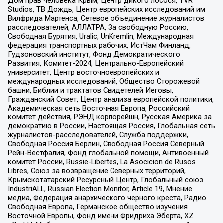
Дом прав человека Крым, Центр дикого лосося, TVR
Studios, ТВ Дождь, Центр европейских исследований им
Вилфрида Мартенса, Сетевое объединение журналистов
расследователей, АЛЛАТРА, За свободную Россию,
Свободная Бурятия, Uralic, UnKremlin, Международная
федерация транспортных рабочих, ИстЧам Финланд,
Гудзоновский институт, Фонд Демократического
Развития, Комитет-2024, Центрально-Европейский
университет, Центр восточноевропейских и
международных исследований, Общество Сторожевой
башни, Библии и трактатов Свидетелей Иеговы,
Гражданский Совет, Центр анализа европейской политики,
Академическая сеть Восточная Европа, Российский
комитет действия, РЭНД корпорейшн, Русская Америка за
демократию в России, Настоящая Россия, Глобальная сеть
журналистов-расследователей, Служба поддержки,
Свободная Россия Берлин, Свободная Россия Северный
Рейн-Вестфалия, Фонд глобальной помощи, Антивоенный
комитет России, Russie-Libertes, La Asocicion de Rusos
Libres, Союз за возвращение Северных территорий,
Крымскотатарский Ресурсный Центр, Глобальный союз
IndustriALL, Russian Election Monitor, Article 19, Мнение
медиа, Федерация анархического черного креста, Радио
Свободная Европа, Германское общество изучения
Восточной Европы, Фонд имени Фридриха Эберта, XZ