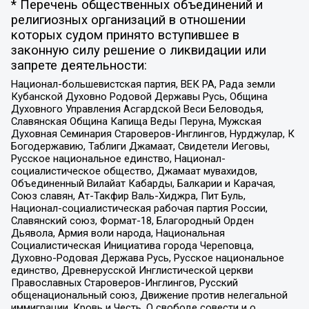
* Перечень общественных объединений и
религиозных организаций в отношении
которых судом принято вступившее в
законную силу решение о ликвидации или
запрете деятельности:
Национал-большевистская партия, ВЕК РА, Рада земли
Кубанской Духовно Родовой Державы Русь, Община
Духовного Управления Асгардской Веси Беловодья,
Славянская Община Капища Веды Перуна, Мужская
Духовная Семинария Староверов-Инглингов, Нурджулар, К
Богодержавию, Таблиги Джамаат, Свидетели Иеговы,
Русское национальное единство, Национал-
социалистическое общество, Джамаат мувахидов,
Объединенный Вилайат Кабарды, Балкарии и Карачая,
Союз славян, Ат-Такфир Валь-Хиджра, Пит Буль,
Национал-социалистическая рабочая партия России,
Славянский союз, Формат-18, Благородный Орден
Дьявола, Армия воли народа, Национальная
Социалистическая Инициатива города Череповца,
Духовно-Родовая Держава Русь, Русское национальное
единство, Древнерусской Инглистической церкви
Православных Староверов-Инглингов, Русский
общенациональный союз, Движение против нелегальной
иммиграции, Кровь и Честь, О свободе совести и о