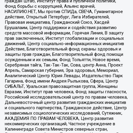
граждан Штаб, Институт права и публичной политики,
Фонд борьбы с коррупцией, Альянс врачей,
НАСИЛИЮ.НЕТ, Мы против СПИДа, СВЕЧА, Гуманитарное
действие, Открытый Петербург, Лига Избирателей,
Правовая инициатива, Гражданский Союз, Хасдей
Ерушалаим, Центр поддержки и содействия развитию
средств массовой информации, Горячая Линия, В защиту
прав заключенных, Институт глобализации и социальных
движений, Центр социально-информационных инициатив
Действие, Благотворительный фонд охраны здоровья и
защиты прав граждан, Благотворительный фонд помощи
осужденным и их семьям, Фонд Тольятти, Новое время,
Серебряная тайга, Так-Так-Так, Сова, центр Анна, Проект
Апрель, Самарская губерния, Эра здоровья, Мемориал,
Аналитический Центр Юрия Левады, Издательство Парк
Гагарина, Фонд имени Андрея Рылькова, Сфера, Центр
СИБАЛЬТ, Уральская правозащитная группа, Женщины
Евразии, Институт прав человека, Фонд защиты гласности,
Российский исследовательский центр по правам человека,
Дальневосточный центр развития гражданских инициатив
и социального партнерства, Гражданское действие, Центр
независимых социологических исследований, Сутяжник,
АКАДЕМИЯ ПО ПРАВАМ ЧЕЛОВЕКА, Центр развития
некоммерческих организаций, Частное учреждение в
Калининграде Совета Министров северных стран,