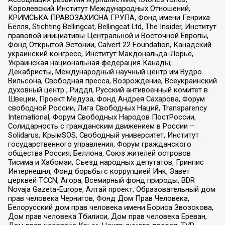
Королевский Институт Международных Отношений,
КРИМСЬКА ПРАВОЗАХИСНА ГРУПА, Фонд имени Генриха
Бёлля, Stichting Bellingcat, Bellingcat Ltd, The Insider, Институт
правовой инициативы Центральной и Восточной Европы,
Фонд Открытой Эстонии, Calvert 22 Foundation, Канадский
украинский конгресс, Институт Макдональда-Лорье,
Украинская национальная федерация Канады,
Декабристы, Международный научный центр им Вудро
Вильсона, Свободная пресса, Возрождение, Всеукраинский
духовный центр , Риддл, Русский антивоенный комитет в
Швеции, Проект Медуза, Фонд Андрея Сахарова, Форум
свободной России, Лига Свободных Наций, Transparеncy
International, Форум Свободных Народов ПостРоссии,
Солидарность с гражданским движением в России –
Solidarus, КрымSOS, Свободный университет, Институт
государственного управления, Форум гражданского
общества Россия, Беллона, Союз жителей островов
Тисима и Хабомаи, Съезд народных депутатов, Гринпис
Интернешнл, Фонд борьбы с коррупцией Инк, Завет
церквей TCCN, Агора, Всемирный фонд природы, BDR
Novaja Gazeta-Europe, Алтай проект, Образовательный дом
прав человека Чернигов, Фонд Дом Прав Человека,
Белорусский дом прав человека имени Бориса Звозскова,
Дом прав человека Тбилиси, Дом прав человека Ереван,