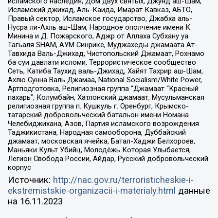
исламского наследия, Дом двух святых, Джунд аш-Шам,
Исламский джихад, Аль-Каида, Имарат Кавказ, АБТО,
Правый сектор, Исламское государство, Джабха аль-
Нусра ли-Ахль аш-Шам, Народное ополчение имени К.
Минина и Д. Пожарского, Аджр от Аллаха Субхану уа
Тагьаля SHAM, АУМ Синрике, Муджахеды джамаата Ат-
Тавхида Валь-Джихад, Чистопольский Джамаат, Рохнамо
ба суи давлати исломи, Террористическое сообщество
Сеть, Катиба Таухид валь-Джихад, Хайят Тахрир аш-Шам,
Ахлю Сунна Валь Джамаа, National Socialism/White Power,
Артподготовка, Религиозная группа “Джамаат “Красный
пахарь”, Колумбайн, Хатлонский джамаат, Мусульманская
религиозная группа п. Кушкуль г. Оренбург, Крымско-
татарский добровольческий батальон имени Номана
Челебиджихана, Азов, Партия исламского возрождения
Таджикистана, Народная самооборона, Дуббайский
джамаат, московская ячейка, Батал-Хаджи Белхороев,
Маньяки Культ Убийц, Молодёжь Которая Улыбается,
Легион Свобода России, Айдар, Русский добровольческий
корпус
Источник:
http://nac.gov.ru/terroristicheskie-i-
ekstremistskie-organizacii-i-materialy.html
данные
на
16.11.2023