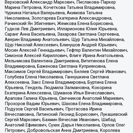
Верховский Александр Маркович, Пислакова-Паркер
Марина Петровна, Кочеткова Татьяна Владимировна,
Чуркина Наталья Валерьевна, Акимова Татьяна
Николаевна, Золотарева Екатерина Александровна,
Рачинский Ян Збигневич, Жемкова Елена Борисовна,
Гудков Лев Дмитриевич, Илларионова Юлия Юрьевна,
Саранг Анна Васильевна, Захарова Светлана Сергеевна,
Аверин Владимир Анатольевич, Щур Татьяна Михайловна,
Щур Николай Алексеевич, Блинушов Андрей Юрьевич,
Мосин Алексей Геннадьевич, Гефтер Валентин Михайлович,
Симонов Алексей Кириллович, Флиге Ирина Анатольевна,
Мельникова Валентина Дмитриевна, Вититинова Елена
Владимировна, Баженова Светлана Куприяновна,
Максимов Сергей Владимирович, Беляев Сергей Иванович,
Голубева Елена Николаевна, Ганнушкина Светлана
Алексеевна, Закс Елена Владимировна, Буртина Елена
Юрьевна, Гендель Людмила Залмановна, Кокорина
Екатерина Алексеевна, Шуманов Илья Вячеславович,
Арапова Галина Юрьевна, Свечников Анатолий Мариевич,
Прохоров Вадим Юрьевич, Шахова Елена Владимировна,
Подузов Сергей Васильевич, Протасова Ирина
Вячеславовна, Литинский Леонид Борисович, Лукашевский
Сергей Маркович, Бахмин Вячеслав Иванович, Шабад
Анатолий Ефимович, Сухих Дарья Николаевна, Орлов Олег
Петрович, Добровольская Анна Дмитриевна, Королева