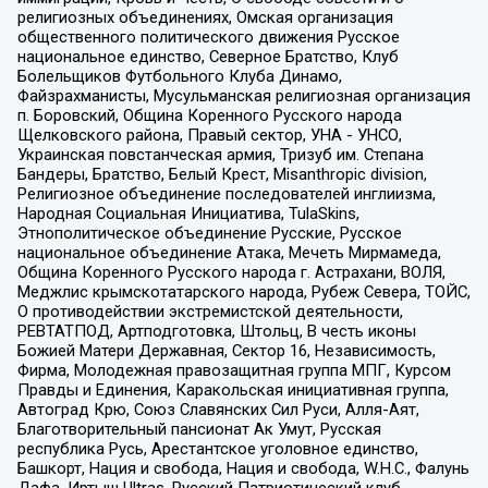
религиозных объединениях, Омская организация
общественного политического движения Русское
национальное единство, Северное Братство, Клуб
Болельщиков Футбольного Клуба Динамо,
Файзрахманисты, Мусульманская религиозная организация
п. Боровский, Община Коренного Русского народа
Щелковского района, Правый сектор, УНА - УНСО,
Украинская повстанческая армия, Тризуб им. Степана
Бандеры, Братство, Белый Крест, Misanthropic division,
Религиозное объединение последователей инглиизма,
Народная Социальная Инициатива, TulaSkins,
Этнополитическое объединение Русские, Русское
национальное объединение Атака, Мечеть Мирмамеда,
Община Коренного Русского народа г. Астрахани, ВОЛЯ,
Меджлис крымскотатарского народа, Рубеж Севера, ТОЙС,
О противодействии экстремистской деятельности,
РЕВТАТПОД, Артподготовка, Штольц, В честь иконы
Божией Матери Державная, Сектор 16, Независимость,
Фирма, Молодежная правозащитная группа МПГ, Курсом
Правды и Единения, Каракольская инициативная группа,
Автоград Крю, Союз Славянских Сил Руси, Алля-Аят,
Благотворительный пансионат Ак Умут, Русская
республика Русь, Арестантское уголовное единство,
Башкорт, Нация и свобода, Нация и свобода, W.H.С., Фалунь
Дафа, Иртыш Ultras, Русский Патриотический клуб-