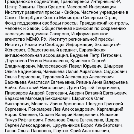
Гражданское содействие, Трансперенси Интернешнл-Р,
Центр Защиты Прав Средств Массовой Информации,
Институт развития прессы - Сибирь, Частное учреждение в
Санкт-Петербурге Совета Министров Северных Стран,
Фонд поддержки свободы прессы, Гражданский контроль,
Человек и Закон, Общественная комиссия по сохранению
наследия академика Сахарова, Информационное
агентство МЕМО. РУ, Институт региональной прессы,
Институт Развития Свободы Информации, Экозащита!-
Женсовет, Общественный вердикт, Евразийская
антимонопольная ассоциация, Бедушев Петр Петрович,
Дзугкоева Регина Николаевна, Кривенко Сергей
Владимирович, Милославский Павел Юрьевич, Шнырова
Ольга Вадимовна, Чанышева Лилия Айратовна, Сидорович
Ольга Борисовна, Туровский Александр Алексеевич,
Васильева Анастасия Евгеньевна, Ривина Анна Валерьевна,
Бойко Анатолий Николаевич, Дугин Сергей Георгиевич,
Пивоваров Андрей Сергеевич, Аверин Виталий Евгеньевич,
Барахоев Магомед Бекханович, Шарипков Олег
Викторович, Мошель Ирина Ароновна, Шведов Григорий
Сергеевич, Пономарев Лев Александрович, Каргалицкий
Борис Юльевич, Созаев Валерий Валерьевич, Исламов
Тимур Рифгатович, Романова Ольга Евгеньевна, Щаров
Сергей Алексадрович, Цирульников Борис Альбертович,
Гасан Ольга Павловна, Паутов Юрий Анатольевич,