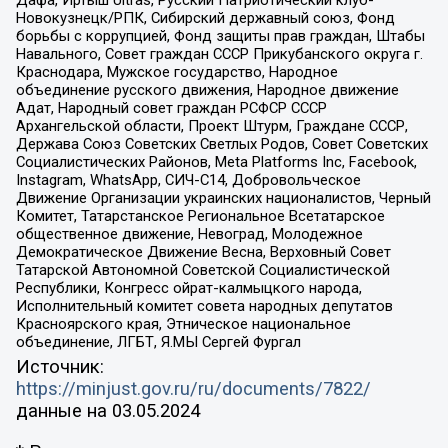
Новокузнецк/РПК, Сибирский державный союз, Фонд
борьбы с коррупцией, Фонд защиты прав граждан, Штабы
Навального, Совет граждан СССР Прикубанского округа г.
Краснодара, Мужское государство, Народное
объединение русского движения, Народное движение
Адат, Народный совет граждан РСФСР СССР
Архангельской области, Проект Штурм, Граждане СССР,
Держава Союз Советских Светлых Родов, Совет Советских
Социалистических Районов, Meta Platforms Inc, Facebook,
Instagram, WhatsApp, СИЧ-С14, Добровольческое
Движение Организации украинских националистов, Черный
Комитет, Татарстанское Региональное Всетатарское
общественное движение, Невоград, Молодежное
Демократическое Движение Весна, Верховный Совет
Татарской Автономной Советской Социалистической
Республики, Конгресс ойрат-калмыцкого народа,
Исполнительный комитет совета народных депутатов
Красноярского края, Этническое национальное
объединение, ЛГБТ, Я.МЫ Сергей Фургал
Источник:
https://minjust.gov.ru/ru/documents/7822/
данные на
03.05.2024