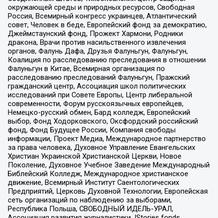
окружающей среды и природных ресурсов, Свободная
Россия, Всемирный конгресс украинцев, Атлантический
совет, Человек в беде, Европейский фонд за демократию,
Джеймстаунский фонд, Прожект Хармони, Родники
дракона, Врачи против насильственного извлечения
органов, Фалунь Дафа, Друзья Фалуньгун, Фалуньгун,
Коалиция по расследованию преследования в отношении
Фалуньгун в Китае, Всемирная организация по
расследованию преследований Фалуньгун, Пражский
гражданский центр, Ассоциация школ политических
исследований при Совете Европы, Центр либеральной
современности, Форум русскоязычных европейцев,
Немецко-русский обмен, Бард колледж, Европейский
выбор, Фонд Ходорковского, Оксфордский российский
фонд, Фонд Будущее России, Компания свободы
информации, Проект Медиа, Международное партнерство
за права человека, Духовное Управление Евангельских
Христиан Украинской Христианской Церкви, Новое
Поколение, Духовное Учебное Заведение Международный
Библейский Колледж, Международное христианское
движение, Всемирный Институт Саентологических
Предприятий, Церковь Духовной Технологии, Европейская
сеть организаций по наблюдению за выборами,
Республика Польша, СВОБОДНЫЙ ИДЕЛЬ-УРАЛ,
Ассоциация развития журналистики, IStories fonds,