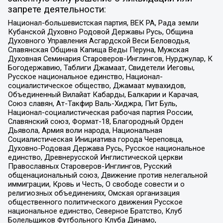
запрете деятельности:
Национал-большевистская партия, ВЕК РА, Рада земли
Кубанской Духовно Родовой Державы Русь, Община
Духовного Управления Асгардской Веси Беловодья,
Славянская Община Капища Веды Перуна, Мужская
Духовная Семинария Староверов-Инглингов, Нурджулар, К
Богодержавию, Таблиги Джамаат, Свидетели Иеговы,
Русское национальное единство, Национал-
социалистическое общество, Джамаат мувахидов,
Объединенный Вилайат Кабарды, Балкарии и Карачая,
Союз славян, Ат-Такфир Валь-Хиджра, Пит Буль,
Национал-социалистическая рабочая партия России,
Славянский союз, Формат-18, Благородный Орден
Дьявола, Армия воли народа, Национальная
Социалистическая Инициатива города Череповца,
Духовно-Родовая Держава Русь, Русское национальное
единство, Древнерусской Инглистической церкви
Православных Староверов-Инглингов, Русский
общенациональный союз, Движение против нелегальной
иммиграции, Кровь и Честь, О свободе совести и о
религиозных объединениях, Омская организация
общественного политического движения Русское
национальное единство, Северное Братство, Клуб
Болельщиков Футбольного Клуба Динамо,