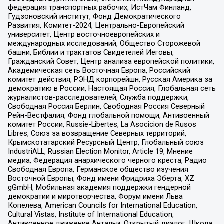
федерация транспортных рабочих, ИстЧам Финланд,
Гудзоновский институт, Фонд Демократического
Развития, Комитет-2024, Центрально-Европейский
университет, Центр восточноевропейских и
международных исследований, Общество Сторожевой
башни, Библии и трактатов Свидетелей Иеговы,
Гражданский Совет, Центр анализа европейской политики,
Академическая сеть Восточная Европа, Российский
комитет действия, РЭНД корпорейшн, Русская Америка за
демократию в России, Настоящая Россия, Глобальная сеть
журналистов-расследователей, Служба поддержки,
Свободная Россия Берлин, Свободная Россия Северный
Рейн-Вестфалия, Фонд глобальной помощи, Антивоенный
комитет России, Russie-Libertes, La Asocicion de Rusos
Libres, Союз за возвращение Северных территорий,
Крымскотатарский Ресурсный Центр, Глобальный союз
IndustriALL, Russian Election Monitor, Article 19, Мнение
медиа, Федерация анархического черного креста, Радио
Свободная Европа, Германское общество изучения
Восточной Европы, Фонд имени Фридриха Эберта, XZ
gGmbH, Мобильная академия поддержки гендерной
демократии и миротворчества, Форум имени Льва
Копелева, American Councils for International Education,
Cultural Vistas, Institute of International Education,
Антивоенное движение Антальи, Открытый диалог, Школа