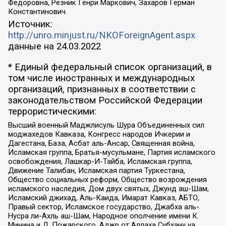
Федоровна, Резник Генри Маркович, Захаров Герман
Константинович
Источник:
http://unro.minjust.ru/NKOForeignAgent.aspx
данные на
24.03.2022
* Единый федеральный список организаций, в
том числе иностранных и международных
организаций, признанных в соответствии с
законодательством Российской Федерации
террористическими:
Высший военный Маджлисуль Шура Объединенных сил
моджахедов Кавказа, Конгресс народов Ичкерии и
Дагестана, База, Асбат аль-Ансар, Священная война,
Исламская группа, Братья-мусульмане, Партия исламского
освобождения, Лашкар-И-Тайба, Исламская группа,
Движение Талибан, Исламская партия Туркестана,
Общество социальных реформ, Общество возрождения
исламского наследия, Дом двух святых, Джунд аш-Шам,
Исламский джихад, Аль-Каида, Имарат Кавказ, АБТО,
Правый сектор, Исламское государство, Джабха аль-
Нусра ли-Ахль аш-Шам, Народное ополчение имени К.
Минина и Д. Пожарского, Аджр от Аллаха Субхану уа