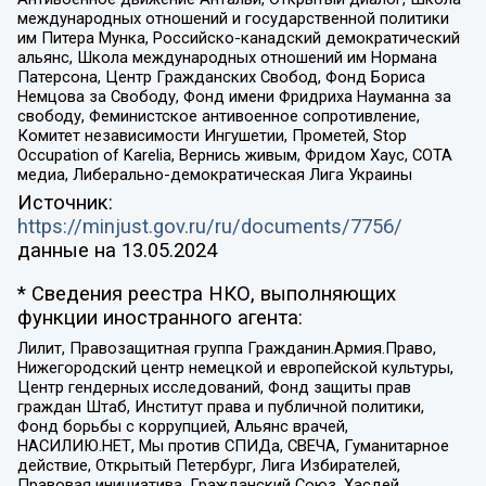
международных отношений и государственной политики
им Питера Мунка, Российско-канадский демократический
альянс, Школа международных отношений им Нормана
Патерсона, Центр Гражданских Свобод, Фонд Бориса
Немцова за Свободу, Фонд имени Фридриха Науманна за
свободу, Феминистское антивоенное сопротивление,
Комитет независимости Ингушетии, Прометей, Stop
Occupation of Karelia, Вернись живым, Фридом Хаус, СОТА
медиа, Либерально-демократическая Лига Украины
Источник:
https://minjust.gov.ru/ru/documents/7756/
данные на
13.05.2024
* Сведения реестра НКО, выполняющих
функции иностранного агента:
Лилит, Правозащитная группа Гражданин.Армия.Право,
Нижегородский центр немецкой и европейской культуры,
Центр гендерных исследований, Фонд защиты прав
граждан Штаб, Институт права и публичной политики,
Фонд борьбы с коррупцией, Альянс врачей,
НАСИЛИЮ.НЕТ, Мы против СПИДа, СВЕЧА, Гуманитарное
действие, Открытый Петербург, Лига Избирателей,
Правовая инициатива, Гражданский Союз, Хасдей