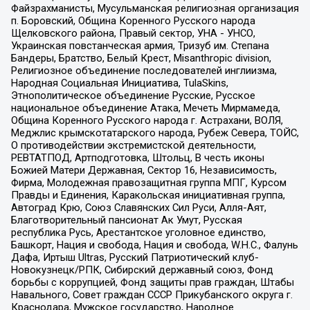
Файзрахманисты, Мусульманская религиозная организация
п. Боровский, Община Коренного Русского народа
Щелковского района, Правый сектор, УНА - УНСО,
Украинская повстанческая армия, Тризуб им. Степана
Бандеры, Братство, Белый Крест, Misanthropic division,
Религиозное объединение последователей инглиизма,
Народная Социальная Инициатива, TulaSkins,
Этнополитическое объединение Русские, Русское
национальное объединение Атака, Мечеть Мирмамеда,
Община Коренного Русского народа г. Астрахани, ВОЛЯ,
Меджлис крымскотатарского народа, Рубеж Севера, ТОЙС,
О противодействии экстремистской деятельности,
РЕВТАТПОД, Артподготовка, Штольц, В честь иконы
Божией Матери Державная, Сектор 16, Независимость,
Фирма, Молодежная правозащитная группа МПГ, Курсом
Правды и Единения, Каракольская инициативная группа,
Автоград Крю, Союз Славянских Сил Руси, Алля-Аят,
Благотворительный пансионат Ак Умут, Русская
республика Русь, Арестантское уголовное единство,
Башкорт, Нация и свобода, Нация и свобода, W.H.С., Фалунь
Дафа, Иртыш Ultras, Русский Патриотический клуб-
Новокузнецк/РПК, Сибирский державный союз, Фонд
борьбы с коррупцией, Фонд защиты прав граждан, Штабы
Навального, Совет граждан СССР Прикубанского округа г.
Краснодара, Мужское государство, Народное