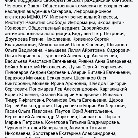
Фонд поддержки свободы прессы, Гражданский контроль,
Человек и Закон, Общественная комиссия по сохранению
наследия академика Сахарова, Информационное
агентство МЕМО. РУ, Институт региональной прессы,
Институт Развития Свободы Информации, Экозащита!-
Женсовет, Общественный вердикт, Евразийская
антимонопольная ассоциация, Бедушев Петр Петрович,
Дзугкоева Регина Николаевна, Кривенко Сергей
Владимирович, Милославский Павел Юрьевич, Шнырова
Ольга Вадимовна, Чанышева Лилия Айратовна, Сидорович
Ольга Борисовна, Туровский Александр Алексеевич,
Васильева Анастасия Евгеньевна, Ривина Анна Валерьевна,
Бойко Анатолий Николаевич, Дугин Сергей Георгиевич,
Пивоваров Андрей Сергеевич, Аверин Виталий Евгеньевич,
Барахоев Магомед Бекханович, Шарипков Олег
Викторович, Мошель Ирина Ароновна, Шведов Григорий
Сергеевич, Пономарев Лев Александрович, Каргалицкий
Борис Юльевич, Созаев Валерий Валерьевич, Исламов
Тимур Рифгатович, Романова Ольга Евгеньевна, Щаров
Сергей Алексадрович, Цирульников Борис Альбертович,
Гасан Ольга Павловна, Паутов Юрий Анатольевич,
Верховский Александр Маркович, Пислакова-Паркер
Марина Петровна, Кочеткова Татьяна Владимировна,
Чуркина Наталья Валерьевна, Акимова Татьяна
Николаевна, Золотарева Екатерина Александровна,