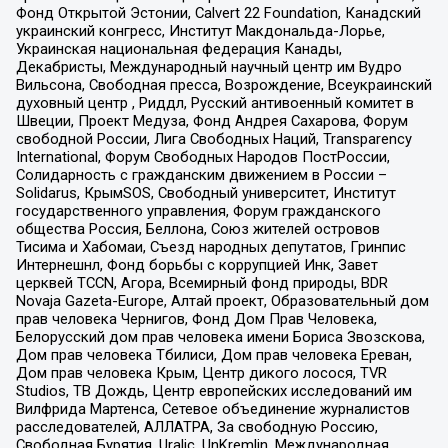
Фонд Открытой Эстонии, Calvert 22 Foundation, Канадский
украинский конгресс, Институт Макдональда-Лорье,
Украинская национальная федерация Канады,
Декабристы, Международный научный центр им Вудро
Вильсона, Свободная пресса, Возрождение, Всеукраинский
духовный центр , Риддл, Русский антивоенный комитет в
Швеции, Проект Медуза, Фонд Андрея Сахарова, Форум
свободной России, Лига Свободных Наций, Transparеncy
International, Форум Свободных Народов ПостРоссии,
Солидарность с гражданским движением в России –
Solidarus, КрымSOS, Свободный университет, Институт
государственного управления, Форум гражданского
общества Россия, Беллона, Союз жителей островов
Тисима и Хабомаи, Съезд народных депутатов, Гринпис
Интернешнл, Фонд борьбы с коррупцией Инк, Завет
церквей TCCN, Агора, Всемирный фонд природы, BDR
Novaja Gazeta-Europe, Алтай проект, Образовательный дом
прав человека Чернигов, Фонд Дом Прав Человека,
Белорусский дом прав человека имени Бориса Звозскова,
Дом прав человека Тбилиси, Дом прав человека Ереван,
Дом прав человека Крым, Центр дикого лосося, TVR
Studios, ТВ Дождь, Центр европейских исследований им
Вилфрида Мартенса, Сетевое объединение журналистов
расследователей, АЛЛАТРА, За свободную Россию,
Свободная Бурятия, Uralic, UnKremlin, Международная