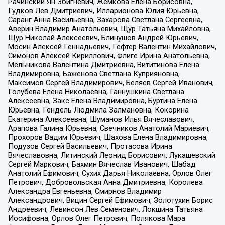
Рачинский Ян Збигневич, Жемкова Елена Борисовна,
Гудков Лев Дмитриевич, Илларионова Юлия Юрьевна,
Саранг Анна Васильевна, Захарова Светлана Сергеевна,
Аверин Владимир Анатольевич, Щур Татьяна Михайловна,
Щур Николай Алексеевич, Блинушов Андрей Юрьевич,
Мосин Алексей Геннадьевич, Гефтер Валентин Михайлович,
Симонов Алексей Кириллович, Флиге Ирина Анатольевна,
Мельникова Валентина Дмитриевна, Вититинова Елена
Владимировна, Баженова Светлана Куприяновна,
Максимов Сергей Владимирович, Беляев Сергей Иванович,
Голубева Елена Николаевна, Ганнушкина Светлана
Алексеевна, Закс Елена Владимировна, Буртина Елена
Юрьевна, Гендель Людмила Залмановна, Кокорина
Екатерина Алексеевна, Шуманов Илья Вячеславович,
Арапова Галина Юрьевна, Свечников Анатолий Мариевич,
Прохоров Вадим Юрьевич, Шахова Елена Владимировна,
Подузов Сергей Васильевич, Протасова Ирина
Вячеславовна, Литинский Леонид Борисович, Лукашевский
Сергей Маркович, Бахмин Вячеслав Иванович, Шабад
Анатолий Ефимович, Сухих Дарья Николаевна, Орлов Олег
Петрович, Добровольская Анна Дмитриевна, Королева
Александра Евгеньевна, Смирнов Владимир
Александрович, Вицин Сергей Ефимович, Золотухин Борис
Андреевич, Левинсон Лев Семенович, Локшина Татьяна
Иосифовна, Орлов Олег Петрович, Полякова Мара