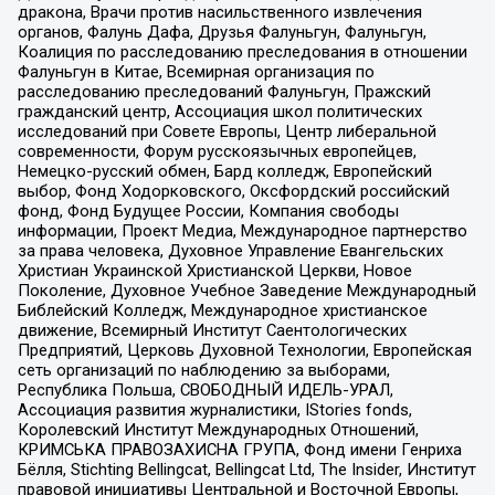
дракона, Врачи против насильственного извлечения
органов, Фалунь Дафа, Друзья Фалуньгун, Фалуньгун,
Коалиция по расследованию преследования в отношении
Фалуньгун в Китае, Всемирная организация по
расследованию преследований Фалуньгун, Пражский
гражданский центр, Ассоциация школ политических
исследований при Совете Европы, Центр либеральной
современности, Форум русскоязычных европейцев,
Немецко-русский обмен, Бард колледж, Европейский
выбор, Фонд Ходорковского, Оксфордский российский
фонд, Фонд Будущее России, Компания свободы
информации, Проект Медиа, Международное партнерство
за права человека, Духовное Управление Евангельских
Христиан Украинской Христианской Церкви, Новое
Поколение, Духовное Учебное Заведение Международный
Библейский Колледж, Международное христианское
движение, Всемирный Институт Саентологических
Предприятий, Церковь Духовной Технологии, Европейская
сеть организаций по наблюдению за выборами,
Республика Польша, СВОБОДНЫЙ ИДЕЛЬ-УРАЛ,
Ассоциация развития журналистики, IStories fonds,
Королевский Институт Международных Отношений,
КРИМСЬКА ПРАВОЗАХИСНА ГРУПА, Фонд имени Генриха
Бёлля, Stichting Bellingcat, Bellingcat Ltd, The Insider, Институт
правовой инициативы Центральной и Восточной Европы,