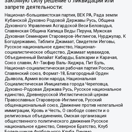
законную силу решение о ликвидации или
запрете деятельности:
Национал-большевистская партия, ВЕК РА, Рада земли
Кубанской Духовно Родовой Державы Русь, Община
Духовного Управления Асгардской Веси Беловодья,
Славянская Община Капища Веды Перуна, Мужская
Духовная Семинария Староверов-Инглингов, Нурджулар, К
Богодержавию, Таблиги Джамаат, Свидетели Иеговы,
Русское национальное единство, Национал-
социалистическое общество, Джамаат мувахидов,
Объединенный Вилайат Кабарды, Балкарии и Карачая,
Союз славян, Ат-Такфир Валь-Хиджра, Пит Буль,
Национал-социалистическая рабочая партия России,
Славянский союз, Формат-18, Благородный Орден
Дьявола, Армия воли народа, Национальная
Социалистическая Инициатива города Череповца,
Духовно-Родовая Держава Русь, Русское национальное
единство, Древнерусской Инглистической церкви
Православных Староверов-Инглингов, Русский
общенациональный союз, Движение против нелегальной
иммиграции, Кровь и Честь, О свободе совести и о
религиозных объединениях, Омская организация
общественного политического движения Русское
национальное единство, Северное Братство, Клуб
Болельщиков Футбольного Клуба Динамо,