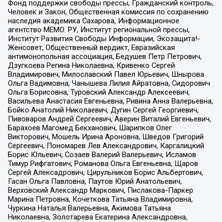
Фонд поддержки свободы прессы, Гражданский контроль,
Человек и Закон, Общественная комиссия по сохранению
наследия академика Сахарова, Информационное
агентство МЕМО. РУ, Институт региональной прессы,
Институт Развития Свободы Информации, Экозащита!-
Женсовет, Общественный вердикт, Евразийская
антимонопольная ассоциация, Бедушев Петр Петрович,
Дзугкоева Регина Николаевна, Кривенко Сергей
Владимирович, Милославский Павел Юрьевич, Шнырова
Ольга Вадимовна, Чанышева Лилия Айратовна, Сидорович
Ольга Борисовна, Туровский Александр Алексеевич,
Васильева Анастасия Евгеньевна, Ривина Анна Валерьевна,
Бойко Анатолий Николаевич, Дугин Сергей Георгиевич,
Пивоваров Андрей Сергеевич, Аверин Виталий Евгеньевич,
Барахоев Магомед Бекханович, Шарипков Олег
Викторович, Мошель Ирина Ароновна, Шведов Григорий
Сергеевич, Пономарев Лев Александрович, Каргалицкий
Борис Юльевич, Созаев Валерий Валерьевич, Исламов
Тимур Рифгатович, Романова Ольга Евгеньевна, Щаров
Сергей Алексадрович, Цирульников Борис Альбертович,
Гасан Ольга Павловна, Паутов Юрий Анатольевич,
Верховский Александр Маркович, Пислакова-Паркер
Марина Петровна, Кочеткова Татьяна Владимировна,
Чуркина Наталья Валерьевна, Акимова Татьяна
Николаевна, Золотарева Екатерина Александровна,