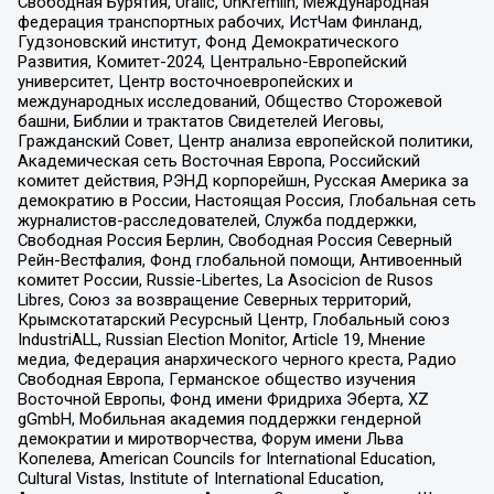
Свободная Бурятия, Uralic, UnKremlin, Международная
федерация транспортных рабочих, ИстЧам Финланд,
Гудзоновский институт, Фонд Демократического
Развития, Комитет-2024, Центрально-Европейский
университет, Центр восточноевропейских и
международных исследований, Общество Сторожевой
башни, Библии и трактатов Свидетелей Иеговы,
Гражданский Совет, Центр анализа европейской политики,
Академическая сеть Восточная Европа, Российский
комитет действия, РЭНД корпорейшн, Русская Америка за
демократию в России, Настоящая Россия, Глобальная сеть
журналистов-расследователей, Служба поддержки,
Свободная Россия Берлин, Свободная Россия Северный
Рейн-Вестфалия, Фонд глобальной помощи, Антивоенный
комитет России, Russie-Libertes, La Asocicion de Rusos
Libres, Союз за возвращение Северных территорий,
Крымскотатарский Ресурсный Центр, Глобальный союз
IndustriALL, Russian Election Monitor, Article 19, Мнение
медиа, Федерация анархического черного креста, Радио
Свободная Европа, Германское общество изучения
Восточной Европы, Фонд имени Фридриха Эберта, XZ
gGmbH, Мобильная академия поддержки гендерной
демократии и миротворчества, Форум имени Льва
Копелева, American Councils for International Education,
Cultural Vistas, Institute of International Education,