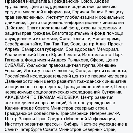
Правовая инициатива, Гражданский Союз, Хасдей
Ерушалаим, Центр поддержки и содействия развитию
средств массовой информации, Горячая Линия, В защиту
прав заключенных, Институт глобализации и социальных
движений, Центр социально-информационных инициатив
Действие, Благотворительный фонд охраны здоровья и
защиты прав граждан, Благотворительный фонд помощи
осужденным и их семьям, Фонд Тольятти, Новое время,
Серебряная тайга, Так-Так-Так, Сова, центр Анна, Проект
Апрель, Самарская губерния, Эра здоровья, Мемориал,
Аналитический Центр Юрия Левады, Издательство Парк
Гагарина, Фонд имени Андрея Рылькова, Сфера, Центр
СИБАЛЬТ, Уральская правозащитная группа, Женщины
Евразии, Институт прав человека, Фонд защиты гласности,
Российский исследовательский центр по правам человека,
Дальневосточный центр развития гражданских инициатив
и социального партнерства, Гражданское действие, Центр
независимых социологических исследований, Сутяжник,
АКАДЕМИЯ ПО ПРАВАМ ЧЕЛОВЕКА, Центр развития
некоммерческих организаций, Частное учреждение в
Калининграде Совета Министров северных стран,
Гражданское содействие, Трансперенси Интернешнл-Р,
Центр Защиты Прав Средств Массовой Информации,
Институт развития прессы - Сибирь, Частное учреждение в
Санкт-Петербурге Совета Министров Северных Стран,