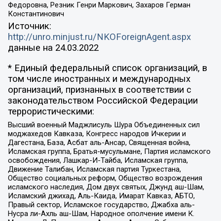
Федоровна, Резник Генри Маркович, Захаров Герман
Константинович
Источник:
http://unro.minjust.ru/NKOForeignAgent.aspx
данные на
24.03.2022
* Единый федеральный список организаций, в
том числе иностранных и международных
организаций, признанных в соответствии с
законодательством Российской Федерации
террористическими:
Высший военный Маджлисуль Шура Объединенных сил
моджахедов Кавказа, Конгресс народов Ичкерии и
Дагестана, База, Асбат аль-Ансар, Священная война,
Исламская группа, Братья-мусульмане, Партия исламского
освобождения, Лашкар-И-Тайба, Исламская группа,
Движение Талибан, Исламская партия Туркестана,
Общество социальных реформ, Общество возрождения
исламского наследия, Дом двух святых, Джунд аш-Шам,
Исламский джихад, Аль-Каида, Имарат Кавказ, АБТО,
Правый сектор, Исламское государство, Джабха аль-
Нусра ли-Ахль аш-Шам, Народное ополчение имени К.