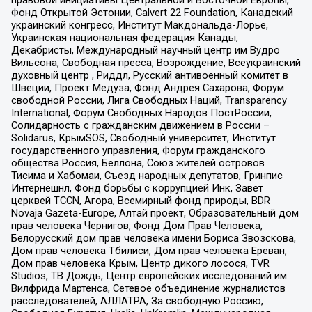
правовой инициативы Центральной и Восточной Европы,
Фонд Открытой Эстонии, Calvert 22 Foundation, Канадский
украинский конгресс, Институт Макдональда-Лорье,
Украинская национальная федерация Канады,
Декабристы, Международный научный центр им Вудро
Вильсона, Свободная пресса, Возрождение, Всеукраинский
духовный центр , Риддл, Русский антивоенный комитет в
Швеции, Проект Медуза, Фонд Андрея Сахарова, Форум
свободной России, Лига Свободных Наций, Transparеncy
International, Форум Свободных Народов ПостРоссии,
Солидарность с гражданским движением в России –
Solidarus, КрымSOS, Свободный университет, Институт
государственного управления, Форум гражданского
общества Россия, Беллона, Союз жителей островов
Тисима и Хабомаи, Съезд народных депутатов, Гринпис
Интернешнл, Фонд борьбы с коррупцией Инк, Завет
церквей TCCN, Агора, Всемирный фонд природы, BDR
Novaja Gazeta-Europe, Алтай проект, Образовательный дом
прав человека Чернигов, Фонд Дом Прав Человека,
Белорусский дом прав человека имени Бориса Звозскова,
Дом прав человека Тбилиси, Дом прав человека Ереван,
Дом прав человека Крым, Центр дикого лосося, TVR
Studios, ТВ Дождь, Центр европейских исследований им
Вилфрида Мартенса, Сетевое объединение журналистов
расследователей, АЛЛАТРА, За свободную Россию,