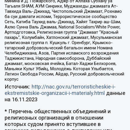
Минина и Д. Пожарского, Аджр от Аллаха Субхану уа
Тагьаля SHAM, АУМ Синрике, Муджахеды джамаата Ат-
Тавхида Валь-Джихад, Чистопольский Джамаат, Рохнамо
ба суи давлати исломи, Террористическое сообщество
Сеть, Катиба Таухид валь-Джихад, Хайят Тахрир аш-Шам,
Ахлю Сунна Валь Джамаа, National Socialism/White Power,
Артподготовка, Религиозная группа “Джамаат “Красный
пахарь”, Колумбайн, Хатлонский джамаат, Мусульманская
религиозная группа п. Кушкуль г. Оренбург, Крымско-
татарский добровольческий батальон имени Номана
Челебиджихана, Азов, Партия исламского возрождения
Таджикистана, Народная самооборона, Дуббайский
джамаат, московская ячейка, Батал-Хаджи Белхороев,
Маньяки Культ Убийц, Молодёжь Которая Улыбается,
Легион Свобода России, Айдар, Русский добровольческий
корпус
Источник:
http://nac.gov.ru/terroristicheskie-i-
ekstremistskie-organizacii-i-materialy.html
данные
на
16.11.2023
* Перечень общественных объединений и
религиозных организаций в отношении
которых судом принято вступившее в