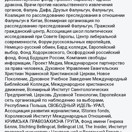
дракона, Врачи против насильственного извлечения
органов, Фалунь Дафа, Друзья Фалуньгун, Фалуньгун,
Коалиция по расследованию преследования в отношении
Фалуньгун в Китае, Всемирная организация по
расследованию преследований Фалуньгун, Пражский
гражданский центр, Ассоциация школ политических
исследований при Совете Европы, Центр либеральной
современности, Форум русскоязычных европейцев,
Немецко-русский обмен, Бард колледж, Европейский
выбор, Фонд Ходорковского, Оксфордский российский
фонд, Фонд Будущее России, Компания свободы
информации, Проект Медиа, Международное партнерство
за права человека, Духовное Управление Евангельских
Христиан Украинской Христианской Церкви, Новое
Поколение, Духовное Учебное Заведение Международный
Библейский Колледж, Международное христианское
движение, Всемирный Институт Саентологических
Предприятий, Церковь Духовной Технологии, Европейская
сеть организаций по наблюдению за выборами,
Республика Польша, СВОБОДНЫЙ ИДЕЛЬ-УРАЛ,
Ассоциация развития журналистики, IStories fonds,
Королевский Институт Международных Отношений,
КРИМСЬКА ПРАВОЗАХИСНА ГРУПА, Фонд имени Генриха
Бёлля, Stichting Bellingcat, Bellingcat Ltd, The Insider, Институт