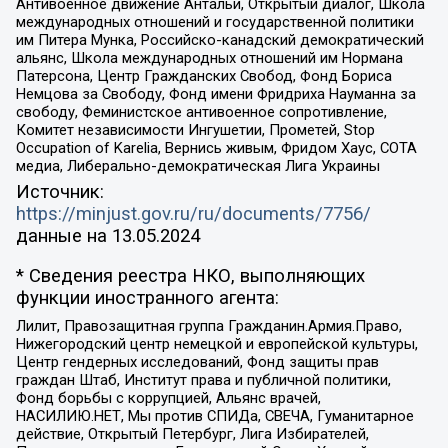
Антивоенное движение Антальи, Открытый диалог, Школа
международных отношений и государственной политики
им Питера Мунка, Российско-канадский демократический
альянс, Школа международных отношений им Нормана
Патерсона, Центр Гражданских Свобод, Фонд Бориса
Немцова за Свободу, Фонд имени Фридриха Науманна за
свободу, Феминистское антивоенное сопротивление,
Комитет независимости Ингушетии, Прометей, Stop
Occupation of Karelia, Вернись живым, Фридом Хаус, СОТА
медиа, Либерально-демократическая Лига Украины
Источник:
https://minjust.gov.ru/ru/documents/7756/
данные на
13.05.2024
* Сведения реестра НКО, выполняющих
функции иностранного агента:
Лилит, Правозащитная группа Гражданин.Армия.Право,
Нижегородский центр немецкой и европейской культуры,
Центр гендерных исследований, Фонд защиты прав
граждан Штаб, Институт права и публичной политики,
Фонд борьбы с коррупцией, Альянс врачей,
НАСИЛИЮ.НЕТ, Мы против СПИДа, СВЕЧА, Гуманитарное
действие, Открытый Петербург, Лига Избирателей,