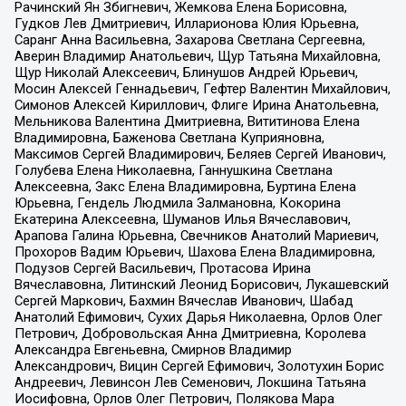
Рачинский Ян Збигневич, Жемкова Елена Борисовна,
Гудков Лев Дмитриевич, Илларионова Юлия Юрьевна,
Саранг Анна Васильевна, Захарова Светлана Сергеевна,
Аверин Владимир Анатольевич, Щур Татьяна Михайловна,
Щур Николай Алексеевич, Блинушов Андрей Юрьевич,
Мосин Алексей Геннадьевич, Гефтер Валентин Михайлович,
Симонов Алексей Кириллович, Флиге Ирина Анатольевна,
Мельникова Валентина Дмитриевна, Вититинова Елена
Владимировна, Баженова Светлана Куприяновна,
Максимов Сергей Владимирович, Беляев Сергей Иванович,
Голубева Елена Николаевна, Ганнушкина Светлана
Алексеевна, Закс Елена Владимировна, Буртина Елена
Юрьевна, Гендель Людмила Залмановна, Кокорина
Екатерина Алексеевна, Шуманов Илья Вячеславович,
Арапова Галина Юрьевна, Свечников Анатолий Мариевич,
Прохоров Вадим Юрьевич, Шахова Елена Владимировна,
Подузов Сергей Васильевич, Протасова Ирина
Вячеславовна, Литинский Леонид Борисович, Лукашевский
Сергей Маркович, Бахмин Вячеслав Иванович, Шабад
Анатолий Ефимович, Сухих Дарья Николаевна, Орлов Олег
Петрович, Добровольская Анна Дмитриевна, Королева
Александра Евгеньевна, Смирнов Владимир
Александрович, Вицин Сергей Ефимович, Золотухин Борис
Андреевич, Левинсон Лев Семенович, Локшина Татьяна
Иосифовна, Орлов Олег Петрович, Полякова Мара