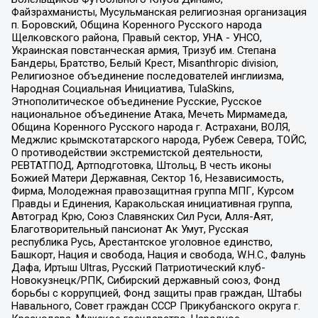
Файзрахманисты, Мусульманская религиозная организация
п. Боровский, Община Коренного Русского народа
Щелковского района, Правый сектор, УНА - УНСО,
Украинская повстанческая армия, Тризуб им. Степана
Бандеры, Братство, Белый Крест, Misanthropic division,
Религиозное объединение последователей инглиизма,
Народная Социальная Инициатива, TulaSkins,
Этнополитическое объединение Русские, Русское
национальное объединение Атака, Мечеть Мирмамеда,
Община Коренного Русского народа г. Астрахани, ВОЛЯ,
Меджлис крымскотатарского народа, Рубеж Севера, ТОЙС,
О противодействии экстремистской деятельности,
РЕВТАТПОД, Артподготовка, Штольц, В честь иконы
Божией Матери Державная, Сектор 16, Независимость,
Фирма, Молодежная правозащитная группа МПГ, Курсом
Правды и Единения, Каракольская инициативная группа,
Автоград Крю, Союз Славянских Сил Руси, Алля-Аят,
Благотворительный пансионат Ак Умут, Русская
республика Русь, Арестантское уголовное единство,
Башкорт, Нация и свобода, Нация и свобода, W.H.С., Фалунь
Дафа, Иртыш Ultras, Русский Патриотический клуб-
Новокузнецк/РПК, Сибирский державный союз, Фонд
борьбы с коррупцией, Фонд защиты прав граждан, Штабы
Навального, Совет граждан СССР Прикубанского округа г.