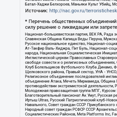
Батал-Хаджи Белхороев, Маньяки Культ Убийц, М
Источник:
http://nac.gov.ru/terroristichesk
* Перечень общественных объединений 
силу решение о ликвидации или запрете
Национал-большевистская партия, ВЕК РА, Рада 
Славянская Община Капища Веды Перуна, Мужская
Русское национальное единство, Национал-социа
Ат-Такфир Валь-Хиджра, Пит Буль, Национал-соц
народа, Национальная Социалистическая Инициат
Инглистической церкви Православных Староверов
свободе совести и о религиозных объединениях,
Клуб Болельщиков Футбольного Клуба Динамо, Фа
Щелковского района, Правый сектор, УНА - УНСО, У
Религиозное объединение последователей инглии
объединение Атака, Мечеть Мирмамеда, Община К
противодействии экстремистской деятельности, 
Молодежная правозащитная группа МПГ, Курсом П
Благотворительный пансионат Ак Умут, Русская ре
Иртыш Ultras, Русский Патриотический клуб-Нов
Навального, Совет граждан СССР Прикубанского 
Народный совет граждан РСФСР СССР Архангельск
Социалистических Районов, Meta Platforms Inc, 