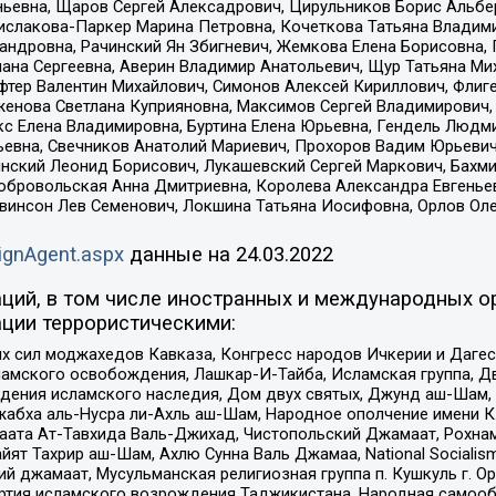
ньевна, Щаров Сергей Алексадрович, Цирульников Борис Альбер
ислакова-Паркер Марина Петровна, Кочеткова Татьяна Владими
сандровна, Рачинский Ян Збигневич, Жемкова Елена Борисовна,
лана Сергеевна, Аверин Владимир Анатольевич, Щур Татьяна М
фтер Валентин Михайлович, Симонов Алексей Кириллович, Флиг
женова Светлана Куприяновна, Максимов Сергей Владимирович, 
кс Елена Владимировна, Буртина Елена Юрьевна, Гендель Людм
евна, Свечников Анатолий Мариевич, Прохоров Вадим Юрьевич
инский Леонид Борисович, Лукашевский Сергей Маркович, Бахм
Добровольская Анна Дмитриевна, Королева Александра Евгенье
евинсон Лев Семенович, Локшина Татьяна Иосифовна, Орлов Ол
ignAgent.aspx
данные на
24.03.2022
ций, в том числе иностранных и международных ор
ции террористическими:
ил моджахедов Кавказа, Конгресс народов Ичкерии и Дагеста
ламского освобождения, Лашкар-И-Тайба, Исламская группа, Дв
ения исламского наследия, Дом двух святых, Джунд аш-Шам, 
жабха аль-Нусра ли-Ахль аш-Шам, Народное ополчение имени К.
ата Ат-Тавхида Валь-Джихад, Чистопольский Джамаат, Рохнам
ят Тахрир аш-Шам, Ахлю Сунна Валь Джамаа, National Socialism
ий джамаат, Мусульманская религиозная группа п. Кушкуль г. 
ртия исламского возрождения Таджикистана, Народная самооб