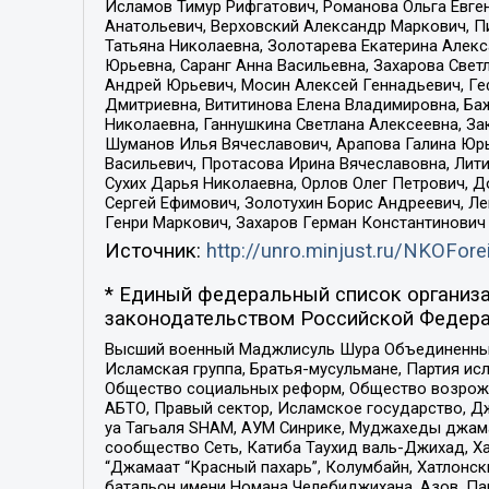
Исламов Тимур Рифгатович, Романова Ольга Евге
Анатольевич, Верховский Александр Маркович, П
Татьяна Николаевна, Золотарева Екатерина Алек
Юрьевна, Саранг Анна Васильевна, Захарова Свет
Андрей Юрьевич, Мосин Алексей Геннадьевич, Ге
Дмитриевна, Вититинова Елена Владимировна, Ба
Николаевна, Ганнушкина Светлана Алексеевна, За
Шуманов Илья Вячеславович, Арапова Галина Юрь
Васильевич, Протасова Ирина Вячеславовна, Лит
Сухих Дарья Николаевна, Орлов Олег Петрович, 
Сергей Ефимович, Золотухин Борис Андреевич, Л
Генри Маркович, Захаров Герман Константинович
Источник:
http://unro.minjust.ru/NKOFore
* Единый федеральный список организа
законодательством Российской Федера
Высший военный Маджлисуль Шура Объединенных с
Исламская группа, Братья-мусульмане, Партия ис
Общество социальных реформ, Общество возрожд
АБТО, Правый сектор, Исламское государство, Д
уа Тагьаля SHAM, АУМ Синрике, Муджахеды джама
сообщество Сеть, Катиба Таухид валь-Джихад, Хай
“Джамаат “Красный пахарь”, Колумбайн, Хатлонск
батальон имени Номана Челебиджихана, Азов, Па