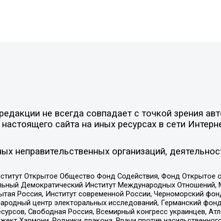
едакции не всегда совпадает с точкой зрения авт
настоящего сайта на иных ресурсах в сети Интерн
ых неправительственных организаций, деятельнос
ститут Открытое Общество Фонд Содействия, Фонд Открытое 
альный Демократический Институт Международных Отношений,
тая Россия, Институт современной России, Черноморский фонд
родный центр электоральных исследований, Германский фонд
рсов, Свободная Россия, Всемирный конгресс украинцев, Атла
ект Хармони, Родники дракона, Врачи против насильственного