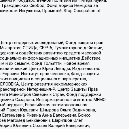
ошений и государственной политики им Питера Мунка,
 Гражданских Свобод, Фонд Бориса Немцова за
имости Ингушетии, Прометей, Stop Occupation of
 Центр гендерных исследований, Фонд защиты прав
 Мы против СПИДа, СВЕЧА, Гуманитарное действие,
ддержки и содействия развитию средств массовой
р социально-информационных инициатив Действие,
 и их семьям, Фонд Тольятти, Новое время,
, Аналитический Центр Юрия Левады, Издательство
 Евразии, Институт прав человека, Фонд защиты
ких инициатив и социального партнерства,
ЕЛОВЕКА, Центр развития некоммерческих
 Трансперенси Интернешнл-Р, Центр Защиты Прав
овета Министров Северных Стран, Фонд поддержки
адемика Сахарова, Информационное агентство МЕМО.
ый вердикт, Евразийская антимонопольная
кий Павел Юрьевич, Шнырова Ольга Вадимовна,
 Евгеньевна, Ривина Анна Валерьевна, Бойко
хоев Магомед Бекханович, Шарипков Олег
Борис Юльевич, Созаев Валерий Валерьевич,