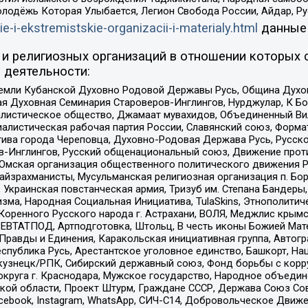
олодёжь Которая Улыбается, Легион Свобода России, Айдар, Р
ie-i-ekstremistskie-organizacii-i-materialy.html
данные
и религиозных организаций в отношении которых 
 деятельности:
земли Кубанской Духовно Родовой Державы Русь, Община Духо
 Духовная Семинария Староверов-Инглингов, Нурджулар, К Бо
листическое общество, Джамаат мувахидов, Объединенный Вил
иалистическая рабочая партия России, Славянский союз, Форма
ива города Череповца, Духовно-Родовая Держава Русь, Русск
-Инглингов, Русский общенациональный союз, Движение против
 Омская организация общественного политического движения Р
йзрахманисты, Мусульманская религиозная организация п. Бо
краинская повстанческая армия, Тризуб им. Степана Бандеры, Бр
зма, Народная Социальная Инициатива, TulaSkins, Этнополитич
оренного Русского народа г. Астрахани, ВОЛЯ, Меджлис крымс
РЕВТАТПОД, Артподготовка, Штольц, В честь иконы Божией Мате
равды и Единения, Каракольская инициативная группа, Автогра
спублика Русь, Арестантское уголовное единство, Башкорт, Наци
окузнецк/РПК, Сибирский державный союз, Фонд борьбы с кор
округа г. Краснодара, Мужское государство, Народное объедин
ой области, Проект Штурм, Граждане СССР, Держава Союз Сов
Facebook, Instagram, WhatsApp, СИЧ-С14, Добровольческое Движ