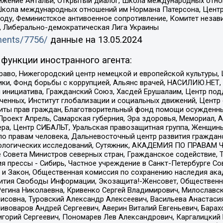
ое движение Антальи, Открытый диалог, Школа международных отн
Школа международных отношений им Нормана Патерсона, Центр
ду, Феминистское антивоенное сопротивление, Комитет независ
а, Либерально-демократическая Лига Украины
uments/7756/
данные на
13.05.2024
функции иностранного агента:
раво, Нижегородский центр немецкой и европейской культуры,
тики, Фонд борьбы с коррупцией, Альянс врачей, НАСИЛИЮ.НЕТ,
я инициатива, Гражданский Союз, Хасдей Ерушалаим, Центр по
юченных, Институт глобализации и социальных движений, Цент
ты прав граждан, Благотворительный фонд помощи осужденным
а, Проект Апрель, Самарская губерния, Эра здоровья, Мемориал
ера, Центр СИБАЛЬТ, Уральская правозащитная группа, Женщины
по правам человека, Дальневосточный центр развития гражданс
ологических исследований, Сутяжник, АКАДЕМИЯ ПО ПРАВАМ Ч
е Совета Министров северных стран, Гражданское содействие,
я прессы - Сибирь, Частное учреждение в Санкт-Петербурге С
 и Закон, Общественная комиссия по сохранению наследия ак
звития Свободы Информации, Экозащита!-Женсовет, Общественн
Регина Николаевна, Кривенко Сергей Владимирович, Милославс
совна, Туровский Александр Алексеевич, Васильева Анастасия
Пивоваров Андрей Сергеевич, Аверин Виталий Евгеньевич, Бара
горий Сергеевич, Пономарев Лев Александрович, Каргалицкий 