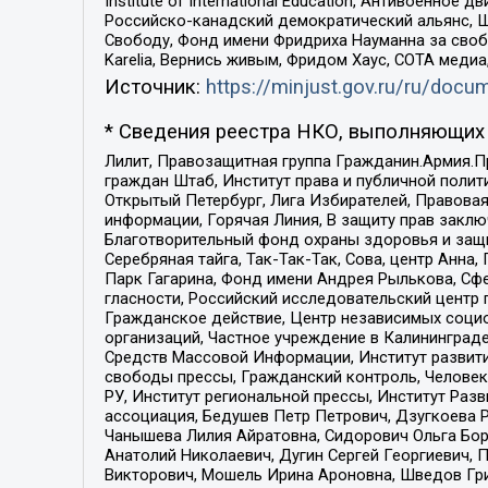
Institute of International Education, Антивоенн
Российско-канадский демократический альянс, 
Свободу, Фонд имени Фридриха Науманна за свобо
Karelia, Вернись живым, Фридом Хаус, СОТА меди
Источник:
https://minjust.gov.ru/ru/doc
* Сведения реестра НКО, выполняющих 
Лилит, Правозащитная группа Гражданин.Армия.П
граждан Штаб, Институт права и публичной поли
Открытый Петербург, Лига Избирателей, Правова
информации, Горячая Линия, В защиту прав закл
Благотворительный фонд охраны здоровья и защи
Серебряная тайга, Так-Так-Так, Сова, центр Анн
Парк Гагарина, Фонд имени Андрея Рылькова, Сф
гласности, Российский исследовательский центр 
Гражданское действие, Центр независимых соци
организаций, Частное учреждение в Калининград
Средств Массовой Информации, Институт развити
свободы прессы, Гражданский контроль, Человек
РУ, Институт региональной прессы, Институт Ра
ассоциация, Бедушев Петр Петрович, Дзугкоева 
Чанышева Лилия Айратовна, Сидорович Ольга Бори
Анатолий Николаевич, Дугин Сергей Георгиевич, 
Викторович, Мошель Ирина Ароновна, Шведов Гри