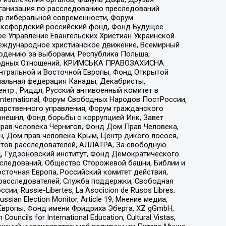
рганизация по расследованию преследований
тр либеральной современности, Форум
 Оксфордский российский фонд, Фонд Будущее
е Управление Евангельских Христиан Украинской
еждународное христианское движение, Всемирный
людению за выборами, Республика Польша,
народных Отношений, КРИМСЬКА ПРАВОЗАХИСНА
ы Центральной и Восточной Европы, Фонд Открытой
иональная федерация Канады, Декабристы,
тр , Риддл, Русский антивоенный комитет в
nternational, Форум Свободных Народов ПостРоссии,
дарственного управления, Форум гражданского
рнешнл, Фонд борьбы с коррупцией Инк, Завет
прав человека Чернигов, Фонд Дом Прав Человека,
н, Дом прав человека Крым, Центр дикого лосося,
стов расследователей, АЛЛАТРА, За свободную
д, Гудзоновский институт, Фонд Демократического
сследований, Общество Сторожевой башни, Библии и
сточная Европа, Российский комитет действия,
-расследователей, Служба поддержки, Свободная
 Russie-Libertes, La Asocicion de Rusos Libres,
an Election Monitor, Article 19, Мнение медиа,
Европы, Фонд имени Фридриха Эберта, XZ gGmbH,
ls for International Education, Cultural Vistas,