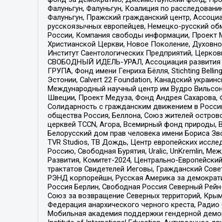
Фалуньгун, Фалуньгун, Коалиция по расследован
Фалуньгун, Пражский гражданский центр, Ассоци
русскоязычных европейцев, Немецко-русский об
России, Компания свободы информации, Проект М
Христианской Церкви, Новое Поколение, Духовн
Институт Саентологических Предприятий, Церков
СВОБОДНЫЙ ИДЕЛЬ-УРАЛ, Ассоциация развития ж
ГРУПА, Фонд имени Генриха Бёлля, Stichting Bellin
Эстонии, Calvert 22 Foundation, Канадский укра
Международный научный центр им Вудро Вильсона
Швеции, Проект Медуза, Фонд Андрея Сахарова, Ф
Солидарность с гражданским движением в России 
общества Россия, Беллона, Союз жителей острово
церквей TCCN, Агора, Всемирный фонд природы, B
Белорусский дом прав человека имени Бориса Зво
TVR Studios, ТВ Дождь, Центр европейских иссл
Россию, Свободная Бурятия, Uralic, UnKremlin, 
Развития, Комитет-2024, Центрально-Европейски
трактатов Свидетелей Иеговы, Гражданский Совет
РЭНД корпорейшн, Русская Америка за демократи
Россия Берлин, Свободная Россия Северный Рейн-В
Союз за возвращение Северных территорий, Крымско
Федерация анархического черного креста, Радио
Мобильная академия поддержки гендерной демократи