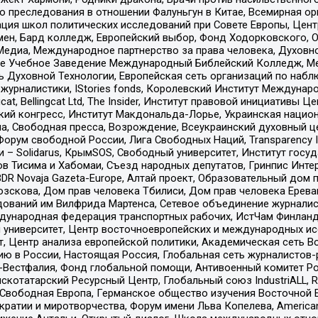
ию преследования в отношении Фалуньгун в Китае, Всемирная о
ация школ политических исследований при Совете Европы, Цен
мен, Бард колледж, Европейский выбор, Фонд Ходорковского,
едиа, Международное партнерство за права человека, Духовно
ое Учебное Заведение Международный Библейский Колледж, М
ь Духовной Технологии, Европейская сеть организаций по наб
урналистики, IStories fonds, Королевский Институт Между
gcat, Bellingcat Ltd, The Insider, Институт правовой инициатив
инский конгресс, Институт Макдональда-Лорье, Украинская нац
, Свободная пресса, Возрождение, Всеукраинский духовный цен
орум свободной России, Лига Свободных Наций, Transparеncy I
– Solidarus, КрымSOS, Свободный университет, Институт госу
в Тисима и Хабомаи, Съезд народных депутатов, Гринпис Инте
DR Novaja Gazeta-Europe, Алтай проект, Образовательный дом 
зскова, Дом прав человека Тбилиси, Дом прав человека Ерева
едований им Вилфрида Мартенса, Сетевое объединение журнали
Международная федерация транспортных рабочих, ИстЧам Финлан
й университет, Центр восточноевропейских и международных и
, Центр анализа европейской политики, Академическая сеть Во
ю в России, Настоящая Россия, Глобальная сеть журналистов
естфалия, Фонд глобальной помощи, Антивоенный комитет России,
татарский Ресурсный Центр, Глобальный союз IndustriALL, Russi
 Свободная Европа, Германское общество изучения Восточной 
и и миротворчества, Форум имени Льва Копелева, American Counci