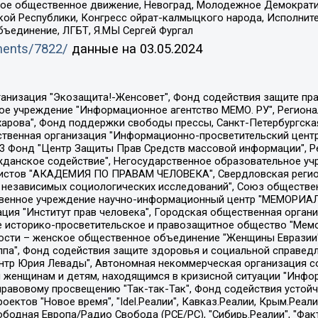
ское общественное движение, Невоград, Молодежное Демократ
ой Республики, Конгресс ойрат-калмыцкого народа, Исполнит
бъединение, ЛГБТ, Я.МЫ Сергей Фургал
uments/7822/
данные на
03.05.2024
Общество с ограниченной ответственностью "Радио Свободная Европа/Радио Свобода", Чешское информационное агентство "MEDIUM-ORIENT", Красноярская региональная общественная организация "Мы против СПИДа", Камалягин Денис Николаевич, Маркелов Сергей Евгеньевич, Пономарев Лев Александрович, Савицкая Людмила Алексеевна, Автономная некоммерческая организация "Центр по работе с проблемой насилия "НАСИЛИЮ.НЕТ", Межрегиональный профессиональный союз работников здравоохранения "Альянс врачей", Юридическое лицо, зарегистрированное в Латвийской Республике, SIA "Medusa Project" (регистрационный номер 40103797863, дата регистрации 10.06.2014), Некоммерческая организация "Фонд по борьбе с коррупцией", Автономная некоммерческая организация "Институт права и публичной политики", Баданин Роман Сергеевич, Гликин Максим Александрович, Железнова Мария Михайловна, Лукьянова Юлия Сергеевна, Маетная Елизавета Витальевна, Маняхин Петр Борисович, Чуракова Ольга Владимировна, Ярош Юлия Петровна, Юридическое лицо "The Insider SIA", зарегистрированное в Риге, Латвийская Республика (дата регистрации 26.06.2015), являющееся администратором доменного имени интернет-издания "The Insider SIA", https://theins.ru, Постернак Алексей Евгеньевич, Рубин Михаил Аркадьевич, Анин Роман Александрович, Юридическое лицо Istories fonds, зарегистрированное в Латвийской Республике (регистрационный номер 50008295751, дата регистрации 24.02.2020), Великовский Дмитрий Александрович, Долинина Ирина Николаевна, Мароховская Алеся Алексеевна, Шлейнов Роман Юрьевич, Шмагун Олеся Валентиновна, Общество с ограниченной ответственностью "Альтаир 2021", Общество с ограниченной ответственностью "Вега 2021", Общество с ограниченной ответственностью "Главный редактор 2021", Общество с ограниченной ответственностью "Ромашки монолит", Важенков Артем Валерьевич, Ивановская областная общественная организация "Центр гендерных исследований", Гурман Юрий Альбертович, Медиапроект "ОВД-Инфо", Егоров Владимир Владимирович, Жилинский Владимир Александрович, Общество с ограниченной ответственностью "ЗП", Иванова София Юрьевна, Карезина Инна Павловна, Кильтау Екатерина Викторовна, Петров Алексей Викторович, Пискунов Сергей Евгеньевич, Смирнов Сергей Сергеевич, Тихонов Михаил Сергеевич, Общество с ограниченной ответственностью "ЖУРНАЛИСТ-ИНОСТРАННЫЙ АГЕНТ", Арапова Галина Юрьевна, Вольтская Татьяна Анатольевна, Американская компания "Mason G.E.S. Anonymous Foundation" (США), являющаяся владельцем интернет-издания https://mnews.world/, Компания "Stichting Bellingcat", зарегистрированная в Нидерландах (дата регистрации 11.07.2018), Захаров Андрей Вячеславович, Клепиковская Екатерина Дмитриевна, Общество с ограниченной ответственностью "МЕМО", Перл Роман Александрович, Симонов Евгений Алексеевич, Соловьева Елена Анатольевна, Сотников Даниил Владимирович, Сурначева Елизавета Дмитриевна, Автономная некоммерческая организация по защите прав человека и информированию населения "Якутия – Наше Мнение", Общество с ограниченной ответственностью "Москоу диджитал медиа", с 26.01.2023 Общество с ограниченной ответственностью "Чайка Белые сады", Ветошкина Валерия Валерьевна, Заговора Максим Александрович, Межрегиональное общественное движение "Российская ЛГБТ - сеть", Оленичев Максим Владимирович, Павлов Иван Юрьевич, Скворцова Елена Сергеевна, Общество с ограниченной ответственностью "Как бы инагент", Кочетков Игорь Викторович, Общество с ограниченной ответственностью "Честные выборы", Еланчик Олег Александрович, Общество с ограниченной ответственностью "Нобелевский призыв", Гималова Регина Эмилевна, Григорьев Андрей Валерьевич, Григорьева Алина Александровна, Ассоциация по содействию защите прав призывников, альтернативнослужащих и военнослужащих "Правозащитная группа "Гражданин.Армия.Право", Хисамова Регина Фаритовна, Автономная некоммерческая организация по реализа