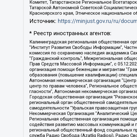
Комитет, Татарстанское Региональное Всетатар
Татарской Автономной Советской Социалистическ
Красноярского края, Этническое национальное о
Источник:
https://minjust.gov.ru/ru/doc
* Реестр иностранных агентов:
Калининградская региональная общественная организация "Экозащита!-Женсовет", Фонд содействия защите прав и свобод граждан "Общественный вердикт", Фонд "Институт Развития Свободы Информации", Частное учреждение "Информационное агентство МЕМО. РУ", Региональная общественная организация "Общественная комиссия по сохранению наследия академика Сахарова", Фонд поддержки свободы прессы, Санкт-Петербургская общественная правозащитная организация "Гражданский контроль", Межрегиональная общественная организация "Информационно-просветительский центр "Мемориал", Региональный Фонд "Центр Защиты Прав Средств Массовой Информации", с 05.12.2023 Фонд "Центр Защиты Прав Средств массовой информации", Региональная общественная благотворительная организация помощи беженцам и мигрантам "Гражданское содействие", Негосударственное образовательное учреждение дополнительного профессионального образования (повышение квалификации) специалистов "АКАДЕМИЯ ПО ПРАВАМ ЧЕЛОВЕКА", Свердловская региональная общественная организация "Сутяжник", Автономная некоммерческая организация "Центр независимых социологических исследований", Союз общественных объединений "Российский исследовательский центр по правам человека", Региональное общественное учреждение научно-информационный центр "МЕМОРИАЛ", Некоммерческая организация "Фонд защиты гласности", Автономная некоммерческая организация "Институт прав человека", Городская общественная организация "Екатеринбургское общество "МЕМОРИАЛ", Городская общественная организация "Рязанское историко-просветительское и правозащитное общество "Мемориал" (Рязанский Мемориал), Челябинский региональный орган общественной самодеятельности – женское общественное объединение "Женщины Евразии", Челябинский региональный орган общественной самодеятельности "Уральская правозащитная группа", Фонд содействия защите здоровья и социальной справедливости имени Андрея Рылькова, Автономная Некоммерческая Организация "Аналитический Центр Юрия Левады", Автономная некоммерческая организация социальной поддержки населения "Проект Апрель", Региональная общественная организация помощи женщинам и детям, находящимся в кризисной ситуации "Информационно-методический центр "Анна", Фонд содействия развитию массовых коммуникаций и правовому просвещению "Так-так-Так", Фонд содействия устойчивому развитию "Серебряная тайга", Свердловский региональный общественный фонд социальных проектов "Новое время", "Idel.Реалии", Кавказ.Реалии, Крым.Реалии, Телеканал Настоящее Время, Татаро-башкирская служба Радио Свобода (Azatliq Radiosi), Радио Свободная Европа/Радио Свобода (PCE/PC), "Сибирь.Реалии", "Фактограф", Благотворительный фонд помощи осужденным и их семьям, Автономная некоммерческая организация "Институт глобализации и социальных движений", Фонд "В защиту прав заключенных", Частное учреждение "Центр поддержки и содействия развитию средств массовой информации", Пензенский региональный общественный благотворительный фонд "Гражданский союз", "Север.Реалии", Некоммерческая организация Фонд "Правовая инициатива", 