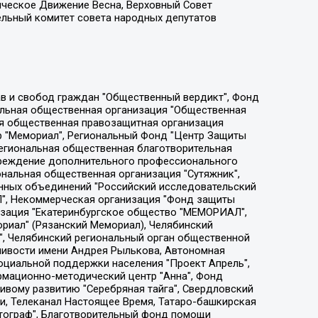
ическое Движение Весна, Верховный Совет
ельный комитет совета народных депутатов
ции социально-правовых программ "Лилит", Дальневосточное общественное движение "Маяк", Санкт-Петербургская ЛГБТ-инициативная группа "Выход", Инициативная группа ЛГБТ+ "Реверс", Алексеев Андрей Викторович, Бекбулатова Таисия Львовна, Беляев Иван Михайлович, Владыкина Елена Сергеевна, Гельман Марат Александрович, Никульшина Вероника Юрьевна, Толоконникова Надежда Андреевна, Шендерович Виктор Анатольевич, Общество с ограниченной ответственностью "Данное сообщение", Общество с ограниченной ответственностью Издательский дом "Новая глава", Айнбиндер Александра Александровна, Московский комьюнити-центр для ЛГБТ+инициатив, Благотворительный фонд развития филантропии, Deutsche Welle (Германия, Kurt-Schumacher-Strasse 3, 53113 Bonn), Борзунова Мария Михайловна, Воробьев Виктор Викторович, Голубева Анна Львовна, Константинова Алла Михайловна, Малкова Ирина Владимировна, Мурадов Мурад Абдулгалимович, Осетинская Елизавета Николаевна, Понасенков Евгений Николаевич, Ганапольский Матвей Юрьевич, Киселев Евгений Алексеевич, Борухович Ирина Григорьевна, Дремин Иван Тимофеевич, Дубровский Дмитрий Викторович, Красноярская региональная общественная организация поддержки и развития альтернативных образовательных технологий и межкультурных коммуникаций "ИНТЕРРА", Маяковская Екатерина Алексеевна, Фейгин Марк Захарович, Филимонов Андрей Викторович, Дзугкоева Регина Николаевна, Доброхотов Роман Александрович, Дудь Юрий Александрович, Елкин Сергей Владимирович, Кругликов Кирилл Игоревич, Сабунаева Мария Леонидовна, Семенов Алексей Владимирович, Шаинян Карен Багратович, Шульман Екатерина Михайловна, Асафьев Артур Валерьевич, Вахштайн Виктор Семенович, Венедиктов Алексей Алексеевич, Лушникова Екатерина Евгеньевна, Волков Леонид Михайлович, Невзоров Александр Глебович, Пархоменко Сергей Борисович, Сироткин Ярослав Николаевич, Кара-Мурза Владимир Владимирович, Баранова Наталья Владимировна, Гозман Леонид Яковлевич, Кагарлицкий Борис Юльевич, Климарев Михаил Валерьевич, Милов Владимир Станиславович, Автономная некоммерческая организация Краснодарский центр современного искусства "Типография", Моргенштерн Алишер Тагирович, Соболь Любовь Эдуардовна, Общество с ограниченной ответственностью "ЛИЗА НОРМ", Каспаров Гарри Кимович, Ходорковский Михаил Борисович, Общество с ограниченной ответственностью "Апрельские тезисы", Данилович Ирина Брониславовна, Кашин Олег Владимирович, Петров Николай Владимирович, Пивоваров Алексей Владимирович, Соколов Михаил Владимирович, Цветкова Юлия Владимировна, Чичваркин Евгений Александрович, Комитет против пыток/Команда против пыток, Общество с ограниченной ответственностью "Первый научный", Общество с ограниченной ответственностью "Вертолет и ко", Белоцерковская Вероника Борисовна, Кац Максим Евгеньевич, Лазарева Татьяна Юрьевна, Шаведдинов Руслан Табризович, Яшин Илья Валерьевич, Общество с ограниченной ответственностью "Иноагент ААВ", Алешковский Дмитрий Петрович, Альбац Евгения Марковна, Быков Дмитрий Львович, Галямина Юлия Евгеньевна, Лойко Сергей Леонидович, Мартынов Кирилл Константинович, Медведев Сергей Александрович, Крашенинников Федор Геннадиевич, Гордеева Катерина Вл