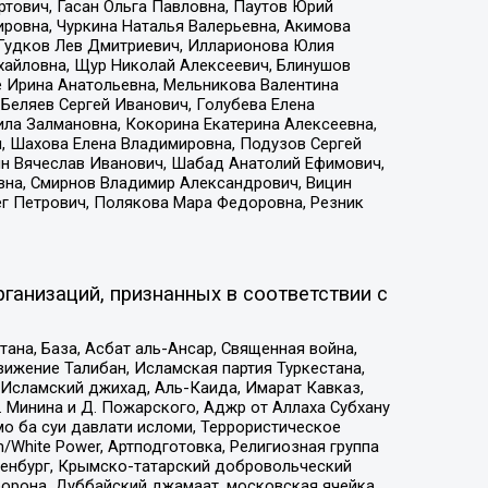
тович, Гасан Ольга Павловна, Паутов Юрий
ровна, Чуркина Наталья Валерьевна, Акимова
 Гудков Лев Дмитриевич, Илларионова Юлия
ихайловна, Щур Николай Алексеевич, Блинушов
е Ирина Анатольевна, Мельникова Валентина
Беляев Сергей Иванович, Голубева Елена
ила Залмановна, Кокорина Екатерина Алексеевна,
, Шахова Елена Владимировна, Подузов Сергей
ин Вячеслав Иванович, Шабад Анатолий Ефимович,
вна, Смирнов Владимир Александрович, Вицин
ег Петрович, Полякова Мара Федоровна, Резник
ганизаций, признанных в соответствии с
на, База, Асбат аль-Ансар, Священная война,
ижение Талибан, Исламская партия Туркестана,
Исламский джихад, Аль-Каида, Имарат Кавказ,
 Минина и Д. Пожарского, Аджр от Аллаха Субхану
о ба суи давлати исломи, Террористическое
/White Power, Артподготовка, Религиозная группа
Оренбург, Крымско-татарский добровольческий
орона, Дуббайский джамаат, московская ячейка,