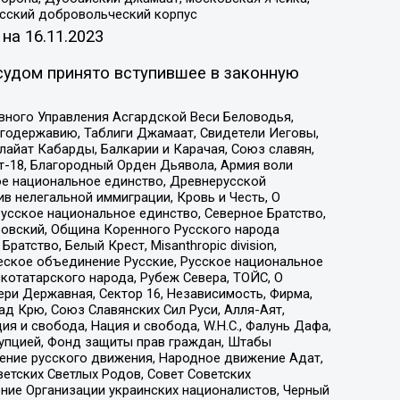
усский добровольческий корпус
 на
16.11.2023
судом принято вступившее в законную
вного Управления Асгардской Веси Беловодья,
годержавию, Таблиги Джамаат, Свидетели Иеговы,
айат Кабарды, Балкарии и Карачая, Союз славян,
т-18, Благородный Орден Дьявола, Армия воли
ое национальное единство, Древнерусской
 нелегальной иммиграции, Кровь и Честь, О
усское национальное единство, Северное Братство,
ровский, Община Коренного Русского народа
атство, Белый Крест, Misanthropic division,
еское объединение Русские, Русское национальное
котатарского народа, Рубеж Севера, ТОЙС, О
ри Державная, Сектор 16, Независимость, Фирма,
д Крю, Союз Славянских Сил Руси, Алля-Аят,
я и свобода, Нация и свобода, W.H.С., Фалунь Дафа,
рупцией, Фонд защиты прав граждан, Штабы
ение русского движения, Народное движение Адат,
етских Светлых Родов, Совет Советских
ение Организации украинских националистов, Черный