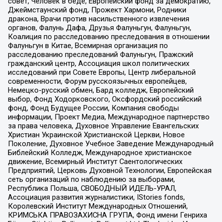
совет, Человек в беде, Европейский фонд за демократию,
Джеймстаунский фонд, Прожект Хармони, Родники
дракона, Врачи против насильственного извлечения
органов, Фалунь Дафа, Друзья Фалуньгун, Фалуньгун,
Коалиция по расследованию преследования в отношении
Фалуньгун в Китае, Всемирная организация по
расследованию преследований Фалуньгун, Пражский
гражданский центр, Ассоциация школ политических
исследований при Совете Европы, Центр либеральной
современности, Форум русскоязычных европейцев,
Немецко-русский обмен, Бард колледж, Европейский
выбор, Фонд Ходорковского, Оксфордский российский
фонд, Фонд Будущее России, Компания свободы
информации, Проект Медиа, Международное партнерство
за права человека, Духовное Управление Евангельских
Христиан Украинской Христианской Церкви, Новое
Поколение, Духовное Учебное Заведение Международный
Библейский Колледж, Международное христианское
движение, Всемирный Институт Саентологических
Предприятий, Церковь Духовной Технологии, Европейская
сеть организаций по наблюдению за выборами,
Республика Польша, СВОБОДНЫЙ ИДЕЛЬ-УРАЛ,
Ассоциация развития журналистики, IStories fonds,
Королевский Институт Международных Отношений,
КРИМСЬКА ПРАВОЗАХИСНА ГРУПА, Фонд имени Генриха