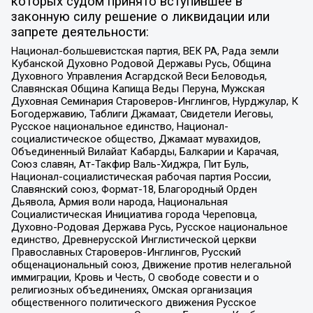
которых судом принято вступившее в
законную силу решение о ликвидации или
запрете деятельности:
Национал-большевистская партия, ВЕК РА, Рада земли
Кубанской Духовно Родовой Державы Русь, Община
Духовного Управления Асгардской Веси Беловодья,
Славянская Община Капища Веды Перуна, Мужская
Духовная Семинария Староверов-Инглингов, Нурджулар, К
Богодержавию, Таблиги Джамаат, Свидетели Иеговы,
Русское национальное единство, Национал-
социалистическое общество, Джамаат мувахидов,
Объединенный Вилайат Кабарды, Балкарии и Карачая,
Союз славян, Ат-Такфир Валь-Хиджра, Пит Буль,
Национал-социалистическая рабочая партия России,
Славянский союз, Формат-18, Благородный Орден
Дьявола, Армия воли народа, Национальная
Социалистическая Инициатива города Череповца,
Духовно-Родовая Держава Русь, Русское национальное
единство, Древнерусской Инглистической церкви
Православных Староверов-Инглингов, Русский
общенациональный союз, Движение против нелегальной
иммиграции, Кровь и Честь, О свободе совести и о
религиозных объединениях, Омская организация
общественного политического движения Русское