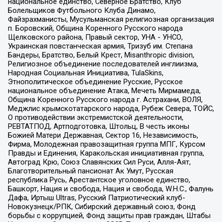
национальное единство, Северное Братство, Клуб
Болельщиков Футбольного Клуба Динамо,
Файзрахманисты, Мусульманская религиозная организация
п. Боровский, Община Коренного Русского народа
Щелковского района, Правый сектор, УНА - УНСО,
Украинская повстанческая армия, Тризуб им. Степана
Бандеры, Братство, Белый Крест, Misanthropic division,
Религиозное объединение последователей инглиизма,
Народная Социальная Инициатива, TulaSkins,
Этнополитическое объединение Русские, Русское
национальное объединение Атака, Мечеть Мирмамеда,
Община Коренного Русского народа г. Астрахани, ВОЛЯ,
Меджлис крымскотатарского народа, Рубеж Севера, ТОЙС,
О противодействии экстремистской деятельности,
РЕВТАТПОД, Артподготовка, Штольц, В честь иконы
Божией Матери Державная, Сектор 16, Независимость,
Фирма, Молодежная правозащитная группа МПГ, Курсом
Правды и Единения, Каракольская инициативная группа,
Автоград Крю, Союз Славянских Сил Руси, Алля-Аят,
Благотворительный пансионат Ак Умут, Русская
республика Русь, Арестантское уголовное единство,
Башкорт, Нация и свобода, Нация и свобода, W.H.С., Фалунь
Дафа, Иртыш Ultras, Русский Патриотический клуб-
Новокузнецк/РПК, Сибирский державный союз, Фонд
борьбы с коррупцией, Фонд защиты прав граждан, Штабы