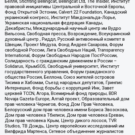
Бёлля, Stichting Bellingcat, Bellingcat Ltd, The Insider, Институт
правовой инициативы Центральной и Восточной Европы,
Фонд Открытой Эстонии, Calvert 22 Foundation, Канадский
украинский конгресс, Институт Макдональда-Лорье,
Украинская национальная федерация Канады,
Декабристы, Международный научный центр им Вудро
Вильсона, Свободная пресса, Возрождение, Всеукраинский
духовный центр , Риддл, Русский антивоенный комитет в
Швеции, Проект Медуза, Фонд Андрея Сахарова, Форум
свободной России, Лига Свободных Наций, Transparеncy
International, Форум Свободных Народов ПостРоссии,
Солидарность с гражданским движением в России –
Solidarus, КрымSOS, Свободный университет, Институт
государственного управления, Форум гражданского
общества Россия, Беллона, Союз жителей островов
Тисима и Хабомаи, Съезд народных депутатов, Гринпис
Интернешнл, Фонд борьбы с коррупцией Инк, Завет
церквей TCCN, Агора, Всемирный фонд природы, BDR
Novaja Gazeta-Europe, Алтай проект, Образовательный дом
прав человека Чернигов, Фонд Дом Прав Человека,
Белорусский дом прав человека имени Бориса Звозскова,
Дом прав человека Тбилиси, Дом прав человека Ереван,
Дом прав человека Крым, Центр дикого лосося, TVR
Studios, ТВ Дождь, Центр европейских исследований им
Вилфрида Мартенса, Сетевое объединение журналистов