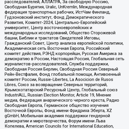
расследователей, АЛЛАТРА, За свободную Россию,
Свободная Бурятия, Uralic, UnKremlin, Международная
федерация транспортных рабочих, ИстЧам Финланд,
Гудзоновский институт, Фонд Демократического
Развития, Комитет-2024, Центрально-Европейский
университет, Центр восточноевропейских и
международных исследований, Общество Сторожевой
башни, Библии и трактатов Свидетелей Иеговы,
Гражданский Совет, Центр анализа европейской политики,
Академическая сеть Восточная Европа, Российский
комитет действия, РЭНД корпорейшн, Русская Америка за
демократию в России, Настоящая Россия, Глобальная сеть
журналистов-расследователей, Служба поддержки,
Свободная Россия Берлин, Свободная Россия Северный
Рейн-Вестфалия, Фонд глобальной помощи, Антивоенный
комитет России, Russie-Libertes, La Asocicion de Rusos
Libres, Союз за возвращение Северных территорий,
Крымскотатарский Ресурсный Центр, Глобальный союз
IndustriALL, Russian Election Monitor, Article 19, Мнение
медиа, Федерация анархического черного креста, Радио
Свободная Европа, Германское общество изучения
Восточной Европы, Фонд имени Фридриха Эберта, XZ
gGmbH, Мобильная академия поддержки гендерной
демократии и миротворчества, Форум имени Льва
Копелева, American Councils for International Education,