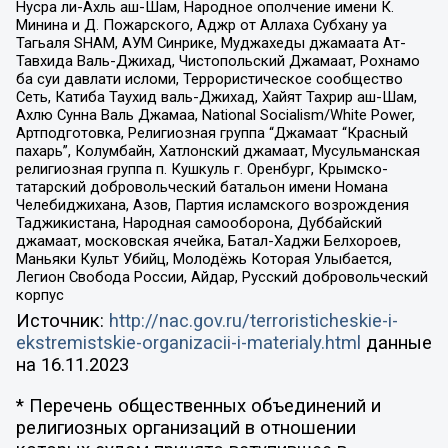
Нусра ли-Ахль аш-Шам, Народное ополчение имени К.
Минина и Д. Пожарского, Аджр от Аллаха Субхану уа
Тагьаля SHAM, АУМ Синрике, Муджахеды джамаата Ат-
Тавхида Валь-Джихад, Чистопольский Джамаат, Рохнамо
ба суи давлати исломи, Террористическое сообщество
Сеть, Катиба Таухид валь-Джихад, Хайят Тахрир аш-Шам,
Ахлю Сунна Валь Джамаа, National Socialism/White Power,
Артподготовка, Религиозная группа “Джамаат “Красный
пахарь”, Колумбайн, Хатлонский джамаат, Мусульманская
религиозная группа п. Кушкуль г. Оренбург, Крымско-
татарский добровольческий батальон имени Номана
Челебиджихана, Азов, Партия исламского возрождения
Таджикистана, Народная самооборона, Дуббайский
джамаат, московская ячейка, Батал-Хаджи Белхороев,
Маньяки Культ Убийц, Молодёжь Которая Улыбается,
Легион Свобода России, Айдар, Русский добровольческий
корпус
Источник:
http://nac.gov.ru/terroristicheskie-i-
ekstremistskie-organizacii-i-materialy.html
данные
на
16.11.2023
* Перечень общественных объединений и
религиозных организаций в отношении