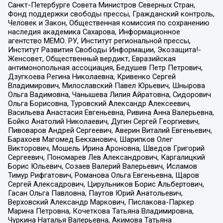
Санкт-Петербурге Совета Министров Северных Стран,
Фонд поддержки свободы прессы, Гражданский контроль,
Человек и Закон, Общественная комиссия по сохранению
наследия академика Сахарова, Информационное
агентство МЕМО. РУ, Институт региональной прессы,
Институт Развития Свободы Информации, Экозащита!-
Женсовет, Общественный вердикт, Евразийская
антимонопольная ассоциация, Бедушев Петр Петрович,
Дзугкоева Регина Николаевна, Кривенко Сергей
Владимирович, Милославский Павел Юрьевич, Шнырова
Ольга Вадимовна, Чанышева Лилия Айратовна, Сидорович
Ольга Борисовна, Туровский Александр Алексеевич,
Васильева Анастасия Евгеньевна, Ривина Анна Валерьевна,
Бойко Анатолий Николаевич, Дугин Сергей Георгиевич,
Пивоваров Андрей Сергеевич, Аверин Виталий Евгеньевич,
Барахоев Магомед Бекханович, Шарипков Олег
Викторович, Мошель Ирина Ароновна, Шведов Григорий
Сергеевич, Пономарев Лев Александрович, Каргалицкий
Борис Юльевич, Созаев Валерий Валерьевич, Исламов
Тимур Рифгатович, Романова Ольга Евгеньевна, Щаров
Сергей Алексадрович, Цирульников Борис Альбертович,
Гасан Ольга Павловна, Паутов Юрий Анатольевич,
Верховский Александр Маркович, Пислакова-Паркер
Марина Петровна, Кочеткова Татьяна Владимировна,
Чуркина Наталья Валерьевна, Акимова Татьяна