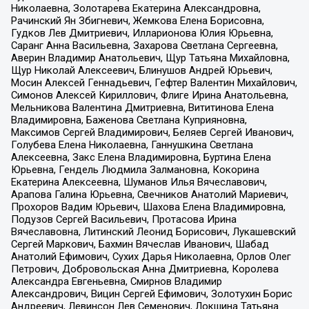
Николаевна, Золотарева Екатерина Александровна,
Рачинский Ян Збигневич, Жемкова Елена Борисовна,
Гудков Лев Дмитриевич, Илларионова Юлия Юрьевна,
Саранг Анна Васильевна, Захарова Светлана Сергеевна,
Аверин Владимир Анатольевич, Щур Татьяна Михайловна,
Щур Николай Алексеевич, Блинушов Андрей Юрьевич,
Мосин Алексей Геннадьевич, Гефтер Валентин Михайлович,
Симонов Алексей Кириллович, Флиге Ирина Анатольевна,
Мельникова Валентина Дмитриевна, Вититинова Елена
Владимировна, Баженова Светлана Куприяновна,
Максимов Сергей Владимирович, Беляев Сергей Иванович,
Голубева Елена Николаевна, Ганнушкина Светлана
Алексеевна, Закс Елена Владимировна, Буртина Елена
Юрьевна, Гендель Людмила Залмановна, Кокорина
Екатерина Алексеевна, Шуманов Илья Вячеславович,
Арапова Галина Юрьевна, Свечников Анатолий Мариевич,
Прохоров Вадим Юрьевич, Шахова Елена Владимировна,
Подузов Сергей Васильевич, Протасова Ирина
Вячеславовна, Литинский Леонид Борисович, Лукашевский
Сергей Маркович, Бахмин Вячеслав Иванович, Шабад
Анатолий Ефимович, Сухих Дарья Николаевна, Орлов Олег
Петрович, Добровольская Анна Дмитриевна, Королева
Александра Евгеньевна, Смирнов Владимир
Александрович, Вицин Сергей Ефимович, Золотухин Борис
Андреевич, Левинсон Лев Семенович, Локшина Татьяна