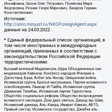
Иосифовна, Орлов Олег Петрович, Полякова Мара
Федоровна, Резник Генри Маркович, Захаров Герман
Константинович
Источник:
http://unro.minjust.ru/NKOForeignAgent.aspx
данные на
24.03.2022
* Единый федеральный список организаций, в
том числе иностранных и международных
организаций, признанных в соответствии с
законодательством Российской Федерации
террористическими:
Высший военный Маджлисуль Шура Объединенных сил
моджахедов Кавказа, Конгресс народов Ичкерии и
Дагестана, База, Асбат аль-Ансар, Священная война,
Исламская группа, Братья-мусульмане, Партия исламского
освобождения, Лашкар-И-Тайба, Исламская группа,
Движение Талибан, Исламская партия Туркестана,
Общество социальных реформ, Общество возрождения
исламского наследия, Дом двух святых, Джунд аш-Шам,
Исламский джихад, Аль-Каида, Имарат Кавказ, АБТО,
Правый сектор, Исламское государство, Джабха аль-