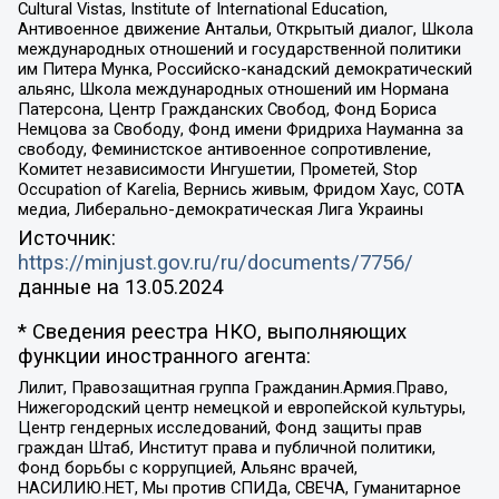
Cultural Vistas, Institute of International Education,
Антивоенное движение Антальи, Открытый диалог, Школа
международных отношений и государственной политики
им Питера Мунка, Российско-канадский демократический
альянс, Школа международных отношений им Нормана
Патерсона, Центр Гражданских Свобод, Фонд Бориса
Немцова за Свободу, Фонд имени Фридриха Науманна за
свободу, Феминистское антивоенное сопротивление,
Комитет независимости Ингушетии, Прометей, Stop
Occupation of Karelia, Вернись живым, Фридом Хаус, СОТА
медиа, Либерально-демократическая Лига Украины
Источник:
https://minjust.gov.ru/ru/documents/7756/
данные на
13.05.2024
* Сведения реестра НКО, выполняющих
функции иностранного агента:
Лилит, Правозащитная группа Гражданин.Армия.Право,
Нижегородский центр немецкой и европейской культуры,
Центр гендерных исследований, Фонд защиты прав
граждан Штаб, Институт права и публичной политики,
Фонд борьбы с коррупцией, Альянс врачей,
НАСИЛИЮ.НЕТ, Мы против СПИДа, СВЕЧА, Гуманитарное