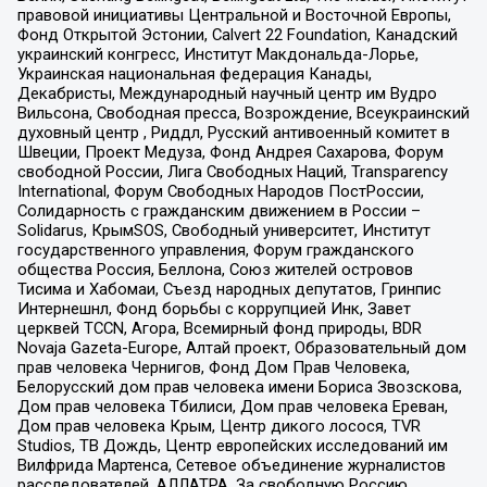
правовой инициативы Центральной и Восточной Европы,
Фонд Открытой Эстонии, Calvert 22 Foundation, Канадский
украинский конгресс, Институт Макдональда-Лорье,
Украинская национальная федерация Канады,
Декабристы, Международный научный центр им Вудро
Вильсона, Свободная пресса, Возрождение, Всеукраинский
духовный центр , Риддл, Русский антивоенный комитет в
Швеции, Проект Медуза, Фонд Андрея Сахарова, Форум
свободной России, Лига Свободных Наций, Transparеncy
International, Форум Свободных Народов ПостРоссии,
Солидарность с гражданским движением в России –
Solidarus, КрымSOS, Свободный университет, Институт
государственного управления, Форум гражданского
общества Россия, Беллона, Союз жителей островов
Тисима и Хабомаи, Съезд народных депутатов, Гринпис
Интернешнл, Фонд борьбы с коррупцией Инк, Завет
церквей TCCN, Агора, Всемирный фонд природы, BDR
Novaja Gazeta-Europe, Алтай проект, Образовательный дом
прав человека Чернигов, Фонд Дом Прав Человека,
Белорусский дом прав человека имени Бориса Звозскова,
Дом прав человека Тбилиси, Дом прав человека Ереван,
Дом прав человека Крым, Центр дикого лосося, TVR
Studios, ТВ Дождь, Центр европейских исследований им
Вилфрида Мартенса, Сетевое объединение журналистов
расследователей, АЛЛАТРА, За свободную Россию,