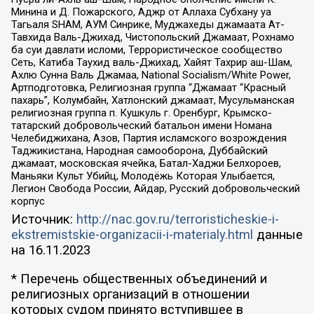
Минина и Д. Пожарского, Аджр от Аллаха Субхану уа
Тагьаля SHAM, АУМ Синрике, Муджахеды джамаата Ат-
Тавхида Валь-Джихад, Чистопольский Джамаат, Рохнамо
ба суи давлати исломи, Террористическое сообщество
Сеть, Катиба Таухид валь-Джихад, Хайят Тахрир аш-Шам,
Ахлю Сунна Валь Джамаа, National Socialism/White Power,
Артподготовка, Религиозная группа “Джамаат “Красный
пахарь”, Колумбайн, Хатлонский джамаат, Мусульманская
религиозная группа п. Кушкуль г. Оренбург, Крымско-
татарский добровольческий батальон имени Номана
Челебиджихана, Азов, Партия исламского возрождения
Таджикистана, Народная самооборона, Дуббайский
джамаат, московская ячейка, Батал-Хаджи Белхороев,
Маньяки Культ Убийц, Молодёжь Которая Улыбается,
Легион Свобода России, Айдар, Русский добровольческий
корпус
Источник:
http://nac.gov.ru/terroristicheskie-i-
ekstremistskie-organizacii-i-materialy.html
данные
на
16.11.2023
* Перечень общественных объединений и
религиозных организаций в отношении
которых судом принято вступившее в