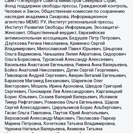
Санкт-Петербурге Совета Министров Северных Стран,
Фонд поддержки свободы прессы, Гражданский контроль,
Человек и Закон, Общественная комиссия по сохранению
наследия академика Сахарова, Информационное
агентство МЕМО. РУ, Институт региональной прессы,
Институт Развития Свободы Информации, Экозащита!-
Женсовет, Общественный вердикт, Евразийская
антимонопольная ассоциация, Бедушев Петр Петрович,
Дзугкоева Регина Николаевна, Кривенко Сергей
Владимирович, Милославский Павел Юрьевич, Шнырова
Ольга Вадимовна, Чанышева Лилия Айратовна, Сидорович
Ольга Борисовна, Туровский Александр Алексеевич,
Васильева Анастасия Евгеньевна, Ривина Анна Валерьевна,
Бойко Анатолий Николаевич, Дугин Сергей Георгиевич,
Пивоваров Андрей Сергеевич, Аверин Виталий Евгеньевич,
Барахоев Магомед Бекханович, Шарипков Олег
Викторович, Мошель Ирина Ароновна, Шведов Григорий
Сергеевич, Пономарев Лев Александрович, Каргалицкий
Борис Юльевич, Созаев Валерий Валерьевич, Исламов
Тимур Рифгатович, Романова Ольга Евгеньевна, Щаров
Сергей Алексадрович, Цирульников Борис Альбертович,
Гасан Ольга Павловна, Паутов Юрий Анатольевич,
Верховский Александр Маркович, Пислакова-Паркер
Марина Петровна, Кочеткова Татьяна Владимировна,
Чуркина Наталья Валерьевна, Акимова Татьяна