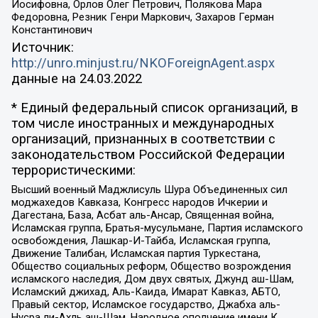
Иосифовна, Орлов Олег Петрович, Полякова Мара
Федоровна, Резник Генри Маркович, Захаров Герман
Константинович
Источник:
http://unro.minjust.ru/NKOForeignAgent.aspx
данные на
24.03.2022
* Единый федеральный список организаций, в
том числе иностранных и международных
организаций, признанных в соответствии с
законодательством Российской Федерации
террористическими:
Высший военный Маджлисуль Шура Объединенных сил
моджахедов Кавказа, Конгресс народов Ичкерии и
Дагестана, База, Асбат аль-Ансар, Священная война,
Исламская группа, Братья-мусульмане, Партия исламского
освобождения, Лашкар-И-Тайба, Исламская группа,
Движение Талибан, Исламская партия Туркестана,
Общество социальных реформ, Общество возрождения
исламского наследия, Дом двух святых, Джунд аш-Шам,
Исламский джихад, Аль-Каида, Имарат Кавказ, АБТО,
Правый сектор, Исламское государство, Джабха аль-
Нусра ли-Ахль аш-Шам, Народное ополчение имени К.