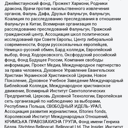
Джеймстаунский фонд, Прожект Хармони, Родники
дракона, Врачи против насильственного извлечения
органов, Фалунь Дафа, Друзья Фалуньгун, Фалуньгун,
Коалиция по расследованию преследования в отношении
Фалуньгун в Китае, Всемирная организация по
расследованию преследований Фалуньгун, Пражский
гражданский центр, Ассоциация школ политических
исследований при Совете Европы, Центр либеральной
современности, Форум русскоязычных европейцев,
Немецко-русский обмен, Бард колледж, Европейский
выбор, Фонд Ходорковского, Оксфордский российский
фонд, Фонд Будущее России, Компания свободы
информации, Проект Медиа, Международное партнерство
за права человека, Духовное Управление Евангельских
Христиан Украинской Христианской Церкви, Новое
Поколение, Духовное Учебное Заведение Международный
Библейский Колледж, Международное христианское
движение, Всемирный Институт Саентологических
Предприятий, Церковь Духовной Технологии, Европейская
сеть организаций по наблюдению за выборами,
Республика Польша, СВОБОДНЫЙ ИДЕЛЬ-УРАЛ,
Ассоциация развития журналистики, IStories fonds,
Королевский Институт Международных Отношений,
КРИМСЬКА ПРАВОЗАХИСНА ГРУПА, Фонд имени Генриха
Бёлля, Stichting Bellingcat, Bellingcat Ltd, The Insider, Институт