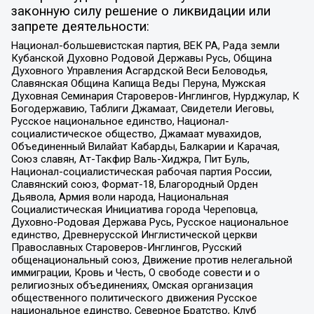
законную силу решение о ликвидации или
запрете деятельности:
Национал-большевистская партия, ВЕК РА, Рада земли
Кубанской Духовно Родовой Державы Русь, Община
Духовного Управления Асгардской Веси Беловодья,
Славянская Община Капища Веды Перуна, Мужская
Духовная Семинария Староверов-Инглингов, Нурджулар, К
Богодержавию, Таблиги Джамаат, Свидетели Иеговы,
Русское национальное единство, Национал-
социалистическое общество, Джамаат мувахидов,
Объединенный Вилайат Кабарды, Балкарии и Карачая,
Союз славян, Ат-Такфир Валь-Хиджра, Пит Буль,
Национал-социалистическая рабочая партия России,
Славянский союз, Формат-18, Благородный Орден
Дьявола, Армия воли народа, Национальная
Социалистическая Инициатива города Череповца,
Духовно-Родовая Держава Русь, Русское национальное
единство, Древнерусской Инглистической церкви
Православных Староверов-Инглингов, Русский
общенациональный союз, Движение против нелегальной
иммиграции, Кровь и Честь, О свободе совести и о
религиозных объединениях, Омская организация
общественного политического движения Русское
национальное единство, Северное Братство, Клуб