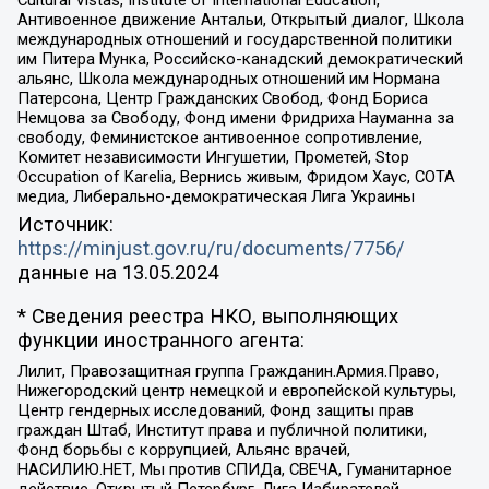
Cultural Vistas, Institute of International Education,
Антивоенное движение Антальи, Открытый диалог, Школа
международных отношений и государственной политики
им Питера Мунка, Российско-канадский демократический
альянс, Школа международных отношений им Нормана
Патерсона, Центр Гражданских Свобод, Фонд Бориса
Немцова за Свободу, Фонд имени Фридриха Науманна за
свободу, Феминистское антивоенное сопротивление,
Комитет независимости Ингушетии, Прометей, Stop
Occupation of Karelia, Вернись живым, Фридом Хаус, СОТА
медиа, Либерально-демократическая Лига Украины
Источник:
https://minjust.gov.ru/ru/documents/7756/
данные на
13.05.2024
* Сведения реестра НКО, выполняющих
функции иностранного агента:
Лилит, Правозащитная группа Гражданин.Армия.Право,
Нижегородский центр немецкой и европейской культуры,
Центр гендерных исследований, Фонд защиты прав
граждан Штаб, Институт права и публичной политики,
Фонд борьбы с коррупцией, Альянс врачей,
НАСИЛИЮ.НЕТ, Мы против СПИДа, СВЕЧА, Гуманитарное
действие, Открытый Петербург, Лига Избирателей,