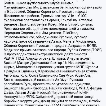
Болельщиков Футбольного Клуба Динамо,
Файзрахманисты, Мусульманская религиозная организация
п. Боровский, Община Коренного Русского народа
Щелковского района, Правый сектор, УНА - УНСО,
Украинская повстанческая армия, Тризуб им. Степана
Бандеры, Братство, Белый Крест, Misanthropic division,
Религиозное объединение последователей инглиизма,
Народная Социальная Инициатива, TulaSkins,
Этнополитическое объединение Русские, Русское
национальное объединение Атака, Мечеть Мирмамеда,
Община Коренного Русского народа г. Астрахани, ВОЛЯ,
Меджлис крымскотатарского народа, Рубеж Севера, ТОЙС,
О противодействии экстремистской деятельности,
РЕВТАТПОД, Артподготовка, Штольц, В честь иконы
Божией Матери Державная, Сектор 16, Независимость,
Фирма, Молодежная правозащитная группа МПГ, Курсом
Правды и Единения, Каракольская инициативная группа,
Автоград Крю, Союз Славянских Сил Руси, Алля-Аят,
Благотворительный пансионат Ак Умут, Русская
республика Русь, Арестантское уголовное единство,
Башкорт, Нация и свобода, Нация и свобода, W.H.С., Фалунь
Дафа, Иртыш Ultras, Русский Патриотический клуб-
Новокузнецк/РПК, Сибирский державный союз, Фонд
борьбы с коррупцией, Фонд защиты прав граждан, Штабы
Навального, Совет граждан СССР Прикубанского округа г.