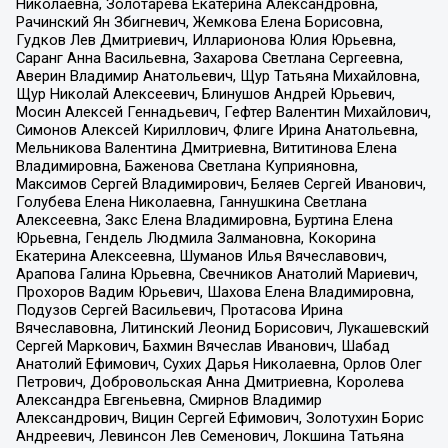
Николаевна, Золотарева Екатерина Александровна,
Рачинский Ян Збигневич, Жемкова Елена Борисовна,
Гудков Лев Дмитриевич, Илларионова Юлия Юрьевна,
Саранг Анна Васильевна, Захарова Светлана Сергеевна,
Аверин Владимир Анатольевич, Щур Татьяна Михайловна,
Щур Николай Алексеевич, Блинушов Андрей Юрьевич,
Мосин Алексей Геннадьевич, Гефтер Валентин Михайлович,
Симонов Алексей Кириллович, Флиге Ирина Анатольевна,
Мельникова Валентина Дмитриевна, Вититинова Елена
Владимировна, Баженова Светлана Куприяновна,
Максимов Сергей Владимирович, Беляев Сергей Иванович,
Голубева Елена Николаевна, Ганнушкина Светлана
Алексеевна, Закс Елена Владимировна, Буртина Елена
Юрьевна, Гендель Людмила Залмановна, Кокорина
Екатерина Алексеевна, Шуманов Илья Вячеславович,
Арапова Галина Юрьевна, Свечников Анатолий Мариевич,
Прохоров Вадим Юрьевич, Шахова Елена Владимировна,
Подузов Сергей Васильевич, Протасова Ирина
Вячеславовна, Литинский Леонид Борисович, Лукашевский
Сергей Маркович, Бахмин Вячеслав Иванович, Шабад
Анатолий Ефимович, Сухих Дарья Николаевна, Орлов Олег
Петрович, Добровольская Анна Дмитриевна, Королева
Александра Евгеньевна, Смирнов Владимир
Александрович, Вицин Сергей Ефимович, Золотухин Борис
Андреевич, Левинсон Лев Семенович, Локшина Татьяна