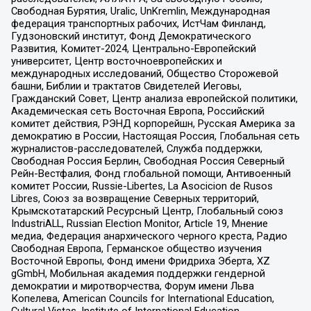
Свободная Бурятия, Uralic, UnKremlin, Международная
федерация транспортных рабочих, ИстЧам Финланд,
Гудзоновский институт, Фонд Демократического
Развития, Комитет-2024, Центрально-Европейский
университет, Центр восточноевропейских и
международных исследований, Общество Сторожевой
башни, Библии и трактатов Свидетелей Иеговы,
Гражданский Совет, Центр анализа европейской политики,
Академическая сеть Восточная Европа, Российский
комитет действия, РЭНД корпорейшн, Русская Америка за
демократию в России, Настоящая Россия, Глобальная сеть
журналистов-расследователей, Служба поддержки,
Свободная Россия Берлин, Свободная Россия Северный
Рейн-Вестфалия, Фонд глобальной помощи, Антивоенный
комитет России, Russie-Libertes, La Asocicion de Rusos
Libres, Союз за возвращение Северных территорий,
Крымскотатарский Ресурсный Центр, Глобальный союз
IndustriALL, Russian Election Monitor, Article 19, Мнение
медиа, Федерация анархического черного креста, Радио
Свободная Европа, Германское общество изучения
Восточной Европы, Фонд имени Фридриха Эберта, XZ
gGmbH, Мобильная академия поддержки гендерной
демократии и миротворчества, Форум имени Льва
Копелева, American Councils for International Education,