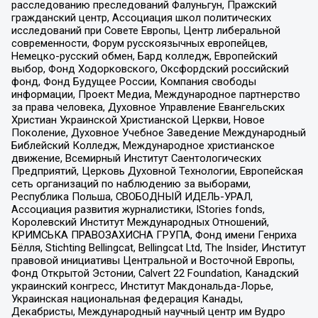
расследованию преследований Фалуньгун, Пражский
гражданский центр, Ассоциация школ политических
исследований при Совете Европы, Центр либеральной
современности, Форум русскоязычных европейцев,
Немецко-русский обмен, Бард колледж, Европейский
выбор, Фонд Ходорковского, Оксфордский российский
фонд, Фонд Будущее России, Компания свободы
информации, Проект Медиа, Международное партнерство
за права человека, Духовное Управление Евангельских
Христиан Украинской Христианской Церкви, Новое
Поколение, Духовное Учебное Заведение Международный
Библейский Колледж, Международное христианское
движение, Всемирный Институт Саентологических
Предприятий, Церковь Духовной Технологии, Европейская
сеть организаций по наблюдению за выборами,
Республика Польша, СВОБОДНЫЙ ИДЕЛЬ-УРАЛ,
Ассоциация развития журналистики, IStories fonds,
Королевский Институт Международных Отношений,
КРИМСЬКА ПРАВОЗАХИСНА ГРУПА, Фонд имени Генриха
Бёлля, Stichting Bellingcat, Bellingcat Ltd, The Insider, Институт
правовой инициативы Центральной и Восточной Европы,
Фонд Открытой Эстонии, Calvert 22 Foundation, Канадский
украинский конгресс, Институт Макдональда-Лорье,
Украинская национальная федерация Канады,
Декабристы, Международный научный центр им Вудро