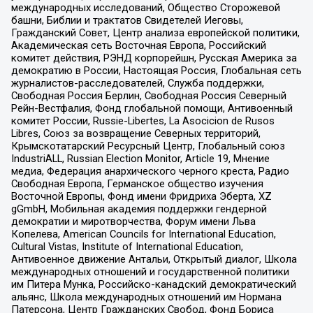
международных исследований, Общество Сторожевой
башни, Библии и трактатов Свидетелей Иеговы,
Гражданский Совет, Центр анализа европейской политики,
Академическая сеть Восточная Европа, Российский
комитет действия, РЭНД корпорейшн, Русская Америка за
демократию в России, Настоящая Россия, Глобальная сеть
журналистов-расследователей, Служба поддержки,
Свободная Россия Берлин, Свободная Россия Северный
Рейн-Вестфалия, Фонд глобальной помощи, Антивоенный
комитет России, Russie-Libertes, La Asocicion de Rusos
Libres, Союз за возвращение Северных территорий,
Крымскотатарский Ресурсный Центр, Глобальный союз
IndustriALL, Russian Election Monitor, Article 19, Мнение
медиа, Федерация анархического черного креста, Радио
Свободная Европа, Германское общество изучения
Восточной Европы, Фонд имени Фридриха Эберта, XZ
gGmbH, Мобильная академия поддержки гендерной
демократии и миротворчества, Форум имени Льва
Копелева, American Councils for International Education,
Cultural Vistas, Institute of International Education,
Антивоенное движение Антальи, Открытый диалог, Школа
международных отношений и государственной политики
им Питера Мунка, Российско-канадский демократический
альянс, Школа международных отношений им Нормана
Патерсона, Центр Гражданских Свобод, Фонд Бориса