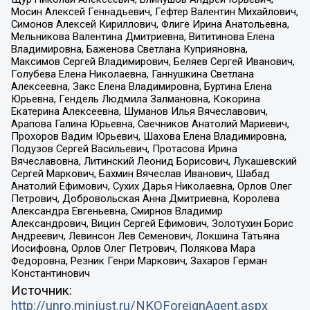
Мосин Алексей Геннадьевич, Гефтер Валентин Михайлович,
Симонов Алексей Кириллович, Флиге Ирина Анатольевна,
Мельникова Валентина Дмитриевна, Вититинова Елена
Владимировна, Баженова Светлана Куприяновна,
Максимов Сергей Владимирович, Беляев Сергей Иванович,
Голубева Елена Николаевна, Ганнушкина Светлана
Алексеевна, Закс Елена Владимировна, Буртина Елена
Юрьевна, Гендель Людмила Залмановна, Кокорина
Екатерина Алексеевна, Шуманов Илья Вячеславович,
Арапова Галина Юрьевна, Свечников Анатолий Мариевич,
Прохоров Вадим Юрьевич, Шахова Елена Владимировна,
Подузов Сергей Васильевич, Протасова Ирина
Вячеславовна, Литинский Леонид Борисович, Лукашевский
Сергей Маркович, Бахмин Вячеслав Иванович, Шабад
Анатолий Ефимович, Сухих Дарья Николаевна, Орлов Олег
Петрович, Добровольская Анна Дмитриевна, Королева
Александра Евгеньевна, Смирнов Владимир
Александрович, Вицин Сергей Ефимович, Золотухин Борис
Андреевич, Левинсон Лев Семенович, Локшина Татьяна
Иосифовна, Орлов Олег Петрович, Полякова Мара
Федоровна, Резник Генри Маркович, Захаров Герман
Константинович
Источник:
http://unro.minjust.ru/NKOForeignAgent.aspx