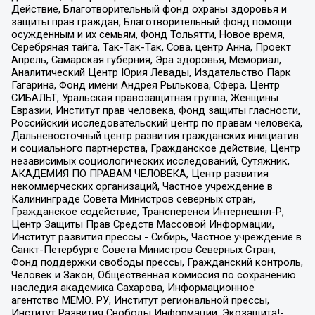
Действие, Благотворительный фонд охраны здоровья и
защиты прав граждан, Благотворительный фонд помощи
осужденным и их семьям, Фонд Тольятти, Новое время,
Серебряная тайга, Так-Так-Так, Сова, центр Анна, Проект
Апрель, Самарская губерния, Эра здоровья, Мемориал,
Аналитический Центр Юрия Левады, Издательство Парк
Гагарина, Фонд имени Андрея Рылькова, Сфера, Центр
СИБАЛЬТ, Уральская правозащитная группа, Женщины
Евразии, Институт прав человека, Фонд защиты гласности,
Российский исследовательский центр по правам человека,
Дальневосточный центр развития гражданских инициатив
и социального партнерства, Гражданское действие, Центр
независимых социологических исследований, Сутяжник,
АКАДЕМИЯ ПО ПРАВАМ ЧЕЛОВЕКА, Центр развития
некоммерческих организаций, Частное учреждение в
Калининграде Совета Министров северных стран,
Гражданское содействие, Трансперенси Интернешнл-Р,
Центр Защиты Прав Средств Массовой Информации,
Институт развития прессы - Сибирь, Частное учреждение в
Санкт-Петербурге Совета Министров Северных Стран,
Фонд поддержки свободы прессы, Гражданский контроль,
Человек и Закон, Общественная комиссия по сохранению
наследия академика Сахарова, Информационное
агентство МЕМО. РУ, Институт региональной прессы,
Институт Развития Свободы Информации, Экозащита!-