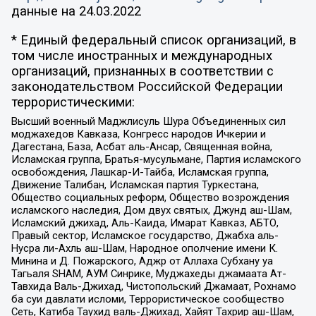
данные на
24.03.2022
* Единый федеральный список организаций, в
том числе иностранных и международных
организаций, признанных в соответствии с
законодательством Российской Федерации
террористическими:
Высший военный Маджлисуль Шура Объединенных сил
моджахедов Кавказа, Конгресс народов Ичкерии и
Дагестана, База, Асбат аль-Ансар, Священная война,
Исламская группа, Братья-мусульмане, Партия исламского
освобождения, Лашкар-И-Тайба, Исламская группа,
Движение Талибан, Исламская партия Туркестана,
Общество социальных реформ, Общество возрождения
исламского наследия, Дом двух святых, Джунд аш-Шам,
Исламский джихад, Аль-Каида, Имарат Кавказ, АБТО,
Правый сектор, Исламское государство, Джабха аль-
Нусра ли-Ахль аш-Шам, Народное ополчение имени К.
Минина и Д. Пожарского, Аджр от Аллаха Субхану уа
Тагьаля SHAM, АУМ Синрике, Муджахеды джамаата Ат-
Тавхида Валь-Джихад, Чистопольский Джамаат, Рохнамо
ба суи давлати исломи, Террористическое сообщество
Сеть, Катиба Таухид валь-Джихад, Хайят Тахрир аш-Шам,