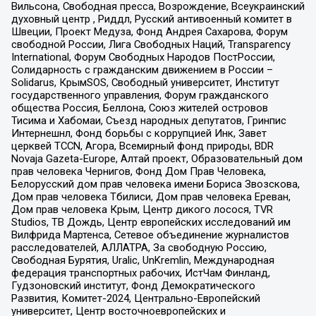
Вильсона, Свободная пресса, Возрождение, Всеукраинский
духовный центр , Риддл, Русский антивоенный комитет в
Швеции, Проект Медуза, Фонд Андрея Сахарова, Форум
свободной России, Лига Свободных Наций, Transparеncy
International, Форум Свободных Народов ПостРоссии,
Солидарность с гражданским движением в России –
Solidarus, КрымSOS, Свободный университет, Институт
государственного управления, Форум гражданского
общества Россия, Беллона, Союз жителей островов
Тисима и Хабомаи, Съезд народных депутатов, Гринпис
Интернешнл, Фонд борьбы с коррупцией Инк, Завет
церквей TCCN, Агора, Всемирный фонд природы, BDR
Novaja Gazeta-Europe, Алтай проект, Образовательный дом
прав человека Чернигов, Фонд Дом Прав Человека,
Белорусский дом прав человека имени Бориса Звозскова,
Дом прав человека Тбилиси, Дом прав человека Ереван,
Дом прав человека Крым, Центр дикого лосося, TVR
Studios, ТВ Дождь, Центр европейских исследований им
Вилфрида Мартенса, Сетевое объединение журналистов
расследователей, АЛЛАТРА, За свободную Россию,
Свободная Бурятия, Uralic, UnKremlin, Международная
федерация транспортных рабочих, ИстЧам Финланд,
Гудзоновский институт, Фонд Демократического
Развития, Комитет-2024, Центрально-Европейский
университет, Центр восточноевропейских и