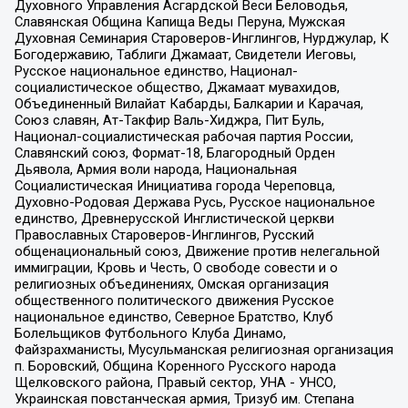
Духовного Управления Асгардской Веси Беловодья,
Славянская Община Капища Веды Перуна, Мужская
Духовная Семинария Староверов-Инглингов, Нурджулар, К
Богодержавию, Таблиги Джамаат, Свидетели Иеговы,
Русское национальное единство, Национал-
социалистическое общество, Джамаат мувахидов,
Объединенный Вилайат Кабарды, Балкарии и Карачая,
Союз славян, Ат-Такфир Валь-Хиджра, Пит Буль,
Национал-социалистическая рабочая партия России,
Славянский союз, Формат-18, Благородный Орден
Дьявола, Армия воли народа, Национальная
Социалистическая Инициатива города Череповца,
Духовно-Родовая Держава Русь, Русское национальное
единство, Древнерусской Инглистической церкви
Православных Староверов-Инглингов, Русский
общенациональный союз, Движение против нелегальной
иммиграции, Кровь и Честь, О свободе совести и о
религиозных объединениях, Омская организация
общественного политического движения Русское
национальное единство, Северное Братство, Клуб
Болельщиков Футбольного Клуба Динамо,
Файзрахманисты, Мусульманская религиозная организация
п. Боровский, Община Коренного Русского народа
Щелковского района, Правый сектор, УНА - УНСО,
Украинская повстанческая армия, Тризуб им. Степана