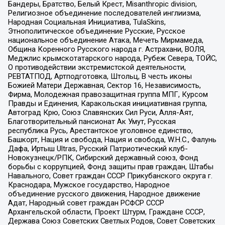
Бандеры, Братство, Белый Крест, Misanthropic division,
Религиозное объединение последователей инглиизма,
Народная Социальная Инициатива, TulaSkins,
Этнополитическое объединение Русские, Русское
национальное объединение Атака, Мечеть Мирмамеда,
Община Коренного Русского народа г. Астрахани, ВОЛЯ,
Меджлис крымскотатарского народа, Рубеж Севера, ТОЙС,
О противодействии экстремистской деятельности,
РЕВТАТПОД, Артподготовка, Штольц, В честь иконы
Божией Матери Державная, Сектор 16, Независимость,
Фирма, Молодежная правозащитная группа МПГ, Курсом
Правды и Единения, Каракольская инициативная группа,
Автоград Крю, Союз Славянских Сил Руси, Алля-Аят,
Благотворительный пансионат Ак Умут, Русская
республика Русь, Арестантское уголовное единство,
Башкорт, Нация и свобода, Нация и свобода, W.H.С., Фалунь
Дафа, Иртыш Ultras, Русский Патриотический клуб-
Новокузнецк/РПК, Сибирский державный союз, Фонд
борьбы с коррупцией, Фонд защиты прав граждан, Штабы
Навального, Совет граждан СССР Прикубанского округа г.
Краснодара, Мужское государство, Народное
объединение русского движения, Народное движение
Адат, Народный совет граждан РСФСР СССР
Архангельской области, Проект Штурм, Граждане СССР,
Держава Союз Советских Светлых Родов, Совет Советских