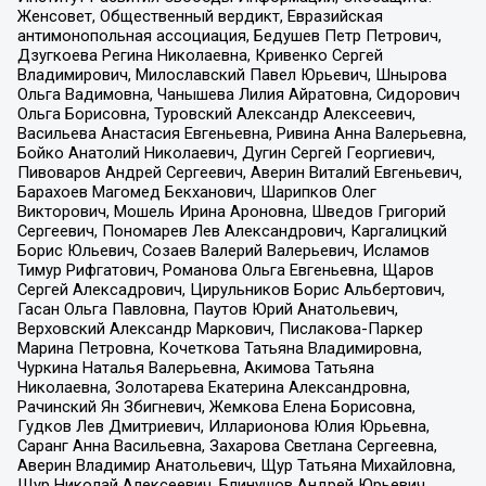
Женсовет, Общественный вердикт, Евразийская
антимонопольная ассоциация, Бедушев Петр Петрович,
Дзугкоева Регина Николаевна, Кривенко Сергей
Владимирович, Милославский Павел Юрьевич, Шнырова
Ольга Вадимовна, Чанышева Лилия Айратовна, Сидорович
Ольга Борисовна, Туровский Александр Алексеевич,
Васильева Анастасия Евгеньевна, Ривина Анна Валерьевна,
Бойко Анатолий Николаевич, Дугин Сергей Георгиевич,
Пивоваров Андрей Сергеевич, Аверин Виталий Евгеньевич,
Барахоев Магомед Бекханович, Шарипков Олег
Викторович, Мошель Ирина Ароновна, Шведов Григорий
Сергеевич, Пономарев Лев Александрович, Каргалицкий
Борис Юльевич, Созаев Валерий Валерьевич, Исламов
Тимур Рифгатович, Романова Ольга Евгеньевна, Щаров
Сергей Алексадрович, Цирульников Борис Альбертович,
Гасан Ольга Павловна, Паутов Юрий Анатольевич,
Верховский Александр Маркович, Пислакова-Паркер
Марина Петровна, Кочеткова Татьяна Владимировна,
Чуркина Наталья Валерьевна, Акимова Татьяна
Николаевна, Золотарева Екатерина Александровна,
Рачинский Ян Збигневич, Жемкова Елена Борисовна,
Гудков Лев Дмитриевич, Илларионова Юлия Юрьевна,
Саранг Анна Васильевна, Захарова Светлана Сергеевна,
Аверин Владимир Анатольевич, Щур Татьяна Михайловна,
Щур Николай Алексеевич, Блинушов Андрей Юрьевич,