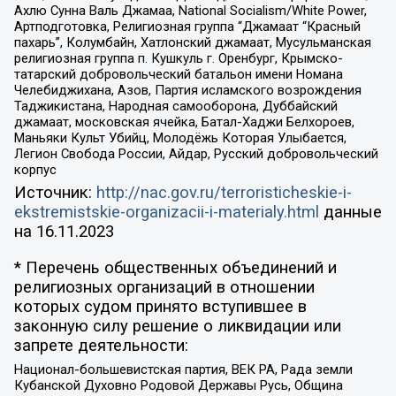
Ахлю Сунна Валь Джамаа, National Socialism/White Power,
Артподготовка, Религиозная группа “Джамаат “Красный
пахарь”, Колумбайн, Хатлонский джамаат, Мусульманская
религиозная группа п. Кушкуль г. Оренбург, Крымско-
татарский добровольческий батальон имени Номана
Челебиджихана, Азов, Партия исламского возрождения
Таджикистана, Народная самооборона, Дуббайский
джамаат, московская ячейка, Батал-Хаджи Белхороев,
Маньяки Культ Убийц, Молодёжь Которая Улыбается,
Легион Свобода России, Айдар, Русский добровольческий
корпус
Источник:
http://nac.gov.ru/terroristicheskie-i-
ekstremistskie-organizacii-i-materialy.html
данные
на
16.11.2023
* Перечень общественных объединений и
религиозных организаций в отношении
которых судом принято вступившее в
законную силу решение о ликвидации или
запрете деятельности:
Национал-большевистская партия, ВЕК РА, Рада земли
Кубанской Духовно Родовой Державы Русь, Община