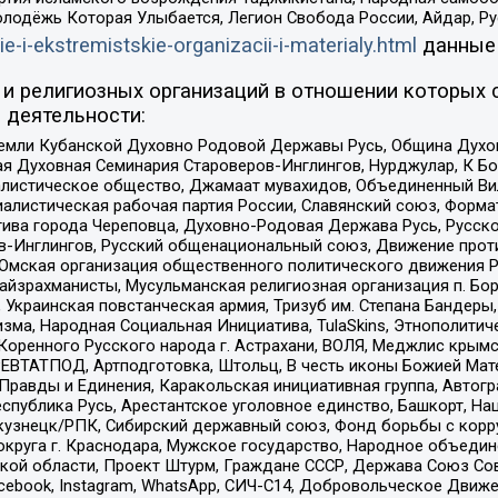
олодёжь Которая Улыбается, Легион Свобода России, Айдар, Р
ie-i-ekstremistskie-organizacii-i-materialy.html
данные
и религиозных организаций в отношении которых 
 деятельности:
земли Кубанской Духовно Родовой Державы Русь, Община Духо
 Духовная Семинария Староверов-Инглингов, Нурджулар, К Бо
листическое общество, Джамаат мувахидов, Объединенный Вил
иалистическая рабочая партия России, Славянский союз, Форма
ива города Череповца, Духовно-Родовая Держава Русь, Русск
-Инглингов, Русский общенациональный союз, Движение против
 Омская организация общественного политического движения Р
йзрахманисты, Мусульманская религиозная организация п. Бо
краинская повстанческая армия, Тризуб им. Степана Бандеры, Бр
зма, Народная Социальная Инициатива, TulaSkins, Этнополитич
оренного Русского народа г. Астрахани, ВОЛЯ, Меджлис крымс
РЕВТАТПОД, Артподготовка, Штольц, В честь иконы Божией Мате
равды и Единения, Каракольская инициативная группа, Автогра
спублика Русь, Арестантское уголовное единство, Башкорт, Наци
окузнецк/РПК, Сибирский державный союз, Фонд борьбы с кор
округа г. Краснодара, Мужское государство, Народное объедин
ой области, Проект Штурм, Граждане СССР, Держава Союз Сов
Facebook, Instagram, WhatsApp, СИЧ-С14, Добровольческое Движ