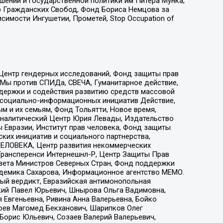
ошений и государственной политики им Питера Мунка,
 Гражданских Свобод, Фонд Бориса Немцова за
имости Ингушетии, Прометей, Stop Occupation of
 Центр гендерных исследований, Фонд защиты прав
 Мы против СПИДа, СВЕЧА, Гуманитарное действие,
ддержки и содействия развитию средств массовой
р социально-информационных инициатив Действие,
 и их семьям, Фонд Тольятти, Новое время,
, Аналитический Центр Юрия Левады, Издательство
 Евразии, Институт прав человека, Фонд защиты
ких инициатив и социального партнерства,
ЕЛОВЕКА, Центр развития некоммерческих
 Трансперенси Интернешнл-Р, Центр Защиты Прав
овета Министров Северных Стран, Фонд поддержки
адемика Сахарова, Информационное агентство МЕМО.
ый вердикт, Евразийская антимонопольная
кий Павел Юрьевич, Шнырова Ольга Вадимовна,
 Евгеньевна, Ривина Анна Валерьевна, Бойко
хоев Магомед Бекханович, Шарипков Олег
Борис Юльевич, Созаев Валерий Валерьевич,