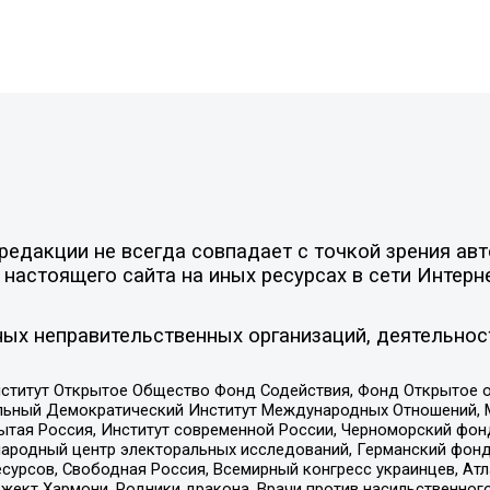
едакции не всегда совпадает с точкой зрения авт
настоящего сайта на иных ресурсах в сети Интерн
ых неправительственных организаций, деятельнос
ститут Открытое Общество Фонд Содействия, Фонд Открытое 
альный Демократический Институт Международных Отношений,
тая Россия, Институт современной России, Черноморский фонд
родный центр электоральных исследований, Германский фонд
рсов, Свободная Россия, Всемирный конгресс украинцев, Атла
ект Хармони, Родники дракона, Врачи против насильственного