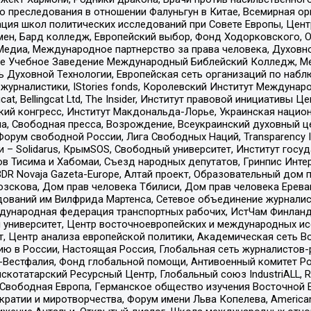
ию преследования в отношении Фалуньгун в Китае, Всемирная о
ация школ политических исследований при Совете Европы, Цен
мен, Бард колледж, Европейский выбор, Фонд Ходорковского,
едиа, Международное партнерство за права человека, Духовно
ое Учебное Заведение Международный Библейский Колледж, М
ь Духовной Технологии, Европейская сеть организаций по наб
урналистики, IStories fonds, Королевский Институт Между
gcat, Bellingcat Ltd, The Insider, Институт правовой инициатив
инский конгресс, Институт Макдональда-Лорье, Украинская нац
, Свободная пресса, Возрождение, Всеукраинский духовный цен
орум свободной России, Лига Свободных Наций, Transparеncy I
– Solidarus, КрымSOS, Свободный университет, Институт госу
в Тисима и Хабомаи, Съезд народных депутатов, Гринпис Инте
DR Novaja Gazeta-Europe, Алтай проект, Образовательный дом 
зскова, Дом прав человека Тбилиси, Дом прав человека Ерева
едований им Вилфрида Мартенса, Сетевое объединение журнали
Международная федерация транспортных рабочих, ИстЧам Финлан
й университет, Центр восточноевропейских и международных и
, Центр анализа европейской политики, Академическая сеть Во
ю в России, Настоящая Россия, Глобальная сеть журналистов
естфалия, Фонд глобальной помощи, Антивоенный комитет России,
татарский Ресурсный Центр, Глобальный союз IndustriALL, Russi
 Свободная Европа, Германское общество изучения Восточной 
и и миротворчества, Форум имени Льва Копелева, American Counci