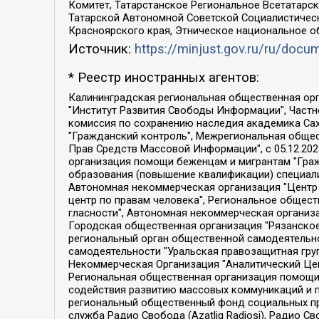
Комитет, Татарстанское Региональное Всетатар
Татарской Автономной Советской Социалистическ
Красноярского края, Этническое национальное о
Источник:
https://minjust.gov.ru/ru/doc
* Реестр иностранных агентов:
Калининградская региональная общественная организация "Экозащита!-Женсовет", Фонд содействия защите прав и свобод граждан "Общественный вердикт", Фонд "Институт Развития Свободы Информации", Частное учреждение "Информационное агентство МЕМО. РУ", Региональная общественная организация "Общественная комиссия по сохранению наследия академика Сахарова", Фонд поддержки свободы прессы, Санкт-Петербургская общественная правозащитная организация "Гражданский контроль", Межрегиональная общественная организация "Информационно-просветительский центр "Мемориал", Региональный Фонд "Центр Защиты Прав Средств Массовой Информации", с 05.12.2023 Фонд "Центр Защиты Прав Средств массовой информации", Региональная общественная благотворительная организация помощи беженцам и мигрантам "Гражданское содействие", Негосударственное образовательное учреждение дополнительного профессионального образования (повышение квалификации) специалистов "АКАДЕМИЯ ПО ПРАВАМ ЧЕЛОВЕКА", Свердловская региональная общественная организация "Сутяжник", Автономная некоммерческая организация "Центр независимых социологических исследований", Союз общественных объединений "Российский исследовательский центр по правам человека", Региональное общественное учреждение научно-информационный центр "МЕМОРИАЛ", Некоммерческая организация "Фонд защиты гласности", Автономная некоммерческая организация "Институт прав человека", Городская общественная организация "Екатеринбургское общество "МЕМОРИАЛ", Городская общественная организация "Рязанское историко-просветительское и правозащитное общество "Мемориал" (Рязанский Мемориал), Челябинский региональный орган общественной самодеятельности – женское общественное объединение "Женщины Евразии", Челябинский региональный орган общественной самодеятельности "Уральская правозащитная группа", Фонд содействия защите здоровья и социальной справедливости имени Андрея Рылькова, Автономная Некоммерческая Организация "Аналитический Центр Юрия Левады", Автономная некоммерческая организация социальной поддержки населения "Проект Апрель", Региональная общественная организация помощи женщинам и детям, находящимся в кризисной ситуации "Информационно-методический центр "Анна", Фонд содействия развитию массовых коммуникаций и правовому просвещению "Так-так-Так", Фонд содействия устойчивому развитию "Серебряная тайга", Свердловский региональный общественный фонд социальных проектов "Новое время", "Idel.Реалии", Кавказ.Реалии, Крым.Реалии, Телеканал Настоящее Время, Татаро-башкирская служба Радио Свобода (Azatliq Radiosi), Радио Свободная Европа/Радио Свобода (PCE/PC), "Сибирь.Реалии", "Фактограф", Благотворительный фонд помощи осужденным и их семьям, Автономная некоммерческая организация "Институт глобализации и социальных движений", Фонд "В защиту прав заключенных", Частное учреждение "Центр поддержки и содействия развитию средств массовой информации", Пензенский региональный общественный благотворительный фонд "Гражданский союз", "Север.Реалии", Некоммерческая организация Фонд "Правовая инициатива", 