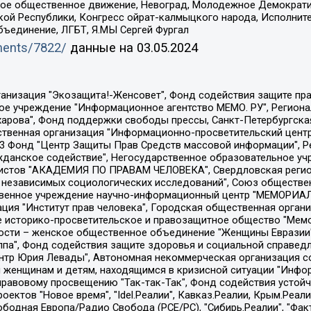
ское общественное движение, Невоград, Молодежное Демократ
ой Республики, Конгресс ойрат-калмыцкого народа, Исполнит
бъединение, ЛГБТ, Я.МЫ Сергей Фургал
uments/7822/
данные на
03.05.2024
Общество с ограниченной ответственностью "Радио Свободная Европа/Радио Свобода", Чешское информационное агентство "MEDIUM-ORIENT", Красноярская региональная общественная организация "Мы против СПИДа", Камалягин Денис Николаевич, Маркелов Сергей Евгеньевич, Пономарев Лев Александрович, Савицкая Людмила Алексеевна, Автономная некоммерческая организация "Центр по работе с проблемой насилия "НАСИЛИЮ.НЕТ", Межрегиональный профессиональный союз работников здравоохранения "Альянс врачей", Юридическое лицо, зарегистрированное в Латвийской Республике, SIA "Medusa Project" (регистрационный номер 40103797863, дата регистрации 10.06.2014), Некоммерческая организация "Фонд по борьбе с коррупцией", Автономная некоммерческая организация "Институт права и публичной политики", Баданин Роман Сергеевич, Гликин Максим Александрович, Железнова Мария Михайловна, Лукьянова Юлия Сергеевна, Маетная Елизавета Витальевна, Маняхин Петр Борисович, Чуракова Ольга Владимировна, Ярош Юлия Петровна, Юридическое лицо "The Insider SIA", зарегистрированное в Риге, Латвийская Республика (дата регистрации 26.06.2015), являющееся администратором доменного имени интернет-издания "The Insider SIA", https://theins.ru, Постернак Алексей Евгеньевич, Рубин Михаил Аркадьевич, Анин Роман Александрович, Юридическое лицо Istories fonds, зарегистрированное в Латвийской Республике (регистрационный номер 50008295751, дата регистрации 24.02.2020), Великовский Дмитрий Александрович, Долинина Ирина Николаевна, Мароховская Алеся Алексеевна, Шлейнов Роман Юрьевич, Шмагун Олеся Валентиновна, Общество с ограниченной ответственностью "Альтаир 2021", Общество с ограниченной ответственностью "Вега 2021", Общество с ограниченной ответственностью "Главный редактор 2021", Общество с ограниченной ответственностью "Ромашки монолит", Важенков Артем Валерьевич, Ивановская областная общественная организация "Центр гендерных исследований", Гурман Юрий Альбертович, Медиапроект "ОВД-Инфо", Егоров Владимир Владимирович, Жилинский Владимир Александрович, Общество с ограниченной ответственностью "ЗП", Иванова София Юрьевна, Карезина Инна Павловна, Кильтау Екатерина Викторовна, Петров Алексей Викторович, Пискунов Сергей Евгеньевич, Смирнов Сергей Сергеевич, Тихонов Михаил Сергеевич, Общество с ограниченной ответственностью "ЖУРНАЛИСТ-ИНОСТРАННЫЙ АГЕНТ", Арапова Галина Юрьевна, Вольтская Татьяна Анатольевна, Американская компания "Mason G.E.S. Anonymous Foundation" (США), являющаяся владельцем интернет-издания https://mnews.world/, Компания "Stichting Bellingcat", зарегистрированная в Нидерландах (дата регистрации 11.07.2018), Захаров Андрей Вячеславович, Клепиковская Екатерина Дмитриевна, Общество с ограниченной ответственностью "МЕМО", Перл Роман Александрович, Симонов Евгений Алексеевич, Соловьева Елена Анатольевна, Сотников Даниил Владимирович, Сурначева Елизавета Дмитриевна, Автономная некоммерческая организация по защите прав человека и информированию населения "Якутия – Наше Мнение", Общество с ограниченной ответственностью "Москоу диджитал медиа", с 26.01.2023 Общество с ограниченной ответственностью "Чайка Белые сады", Ветошкина Валерия Валерьевна, Заговора Максим Александрович, Межрегиональное общественное движение "Российская ЛГБТ - сеть", Оленичев Максим Владимирович, Павлов Иван Юрьевич, Скворцова Елена Сергеевна, Общество с ограниченной ответственностью "Как бы инагент", Кочетков Игорь Викторович, Общество с ограниченной ответственностью "Честные выборы", Еланчик Олег Александрович, Общество с ограниченной ответственностью "Нобелевский призыв", Гималова Регина Эмилевна, Григорьев Андрей Валерьевич, Григорьева Алина Александровна, Ассоциация по содействию защите прав призывников, альтернативнослужащих и военнослужащих "Правозащитная группа "Гражданин.Армия.Право", Хисамова Регина Фаритовна, Автономная некоммерческая организация по реализа