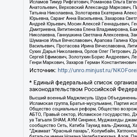
Исламов Тимур Рифгатович, Романова Ольга Евге
Анатольевич, Верховский Александр Маркович, П
Татьяна Николаевна, Золотарева Екатерина Алек
Юрьевна, Саранг Анна Васильевна, Захарова Свет
Андрей Юрьевич, Мосин Алексей Геннадьевич, Ге
Дмитриевна, Вититинова Елена Владимировна, Ба
Николаевна, Ганнушкина Светлана Алексеевна, За
Шуманов Илья Вячеславович, Арапова Галина Юрь
Васильевич, Протасова Ирина Вячеславовна, Лит
Сухих Дарья Николаевна, Орлов Олег Петрович, 
Сергей Ефимович, Золотухин Борис Андреевич, Л
Генри Маркович, Захаров Герман Константинович
Источник:
http://unro.minjust.ru/NKOFore
* Единый федеральный список организа
законодательством Российской Федера
Высший военный Маджлисуль Шура Объединенных с
Исламская группа, Братья-мусульмане, Партия ис
Общество социальных реформ, Общество возрожд
АБТО, Правый сектор, Исламское государство, Д
уа Тагьаля SHAM, АУМ Синрике, Муджахеды джама
сообщество Сеть, Катиба Таухид валь-Джихад, Хай
“Джамаат “Красный пахарь”, Колумбайн, Хатлонск
батальон имени Номана Челебиджихана, Азов, Па