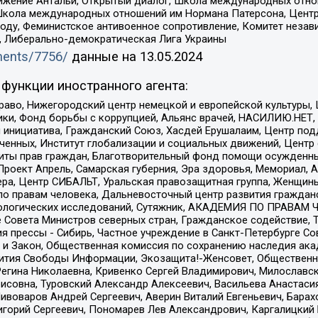
ое движение Антальи, Открытый диалог, Школа международных отн
Школа международных отношений им Нормана Патерсона, Центр
ду, Феминистское антивоенное сопротивление, Комитет независ
а, Либерально-демократическая Лига Украины
uments/7756/
данные на
13.05.2024
функции иностранного агента:
раво, Нижегородский центр немецкой и европейской культуры,
тики, Фонд борьбы с коррупцией, Альянс врачей, НАСИЛИЮ.НЕТ,
я инициатива, Гражданский Союз, Хасдей Ерушалаим, Центр по
юченных, Институт глобализации и социальных движений, Цент
ты прав граждан, Благотворительный фонд помощи осужденным
а, Проект Апрель, Самарская губерния, Эра здоровья, Мемориал
ера, Центр СИБАЛЬТ, Уральская правозащитная группа, Женщины
по правам человека, Дальневосточный центр развития гражданс
ологических исследований, Сутяжник, АКАДЕМИЯ ПО ПРАВАМ Ч
е Совета Министров северных стран, Гражданское содействие,
я прессы - Сибирь, Частное учреждение в Санкт-Петербурге С
 и Закон, Общественная комиссия по сохранению наследия ак
звития Свободы Информации, Экозащита!-Женсовет, Общественн
Регина Николаевна, Кривенко Сергей Владимирович, Милославс
совна, Туровский Александр Алексеевич, Васильева Анастасия
Пивоваров Андрей Сергеевич, Аверин Виталий Евгеньевич, Бара
горий Сергеевич, Пономарев Лев Александрович, Каргалицкий 