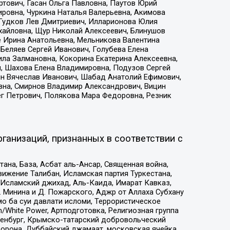
тович, Гасан Ольга Павловна, Паутов Юрий
ровна, Чуркина Наталья Валерьевна, Акимова
 Гудков Лев Дмитриевич, Илларионова Юлия
ихайловна, Щур Николай Алексеевич, Блинушов
е Ирина Анатольевна, Мельникова Валентина
Беляев Сергей Иванович, Голубева Елена
ила Залмановна, Кокорина Екатерина Алексеевна,
, Шахова Елена Владимировна, Подузов Сергей
ин Вячеслав Иванович, Шабад Анатолий Ефимович,
вна, Смирнов Владимир Александрович, Вицин
ег Петрович, Полякова Мара Федоровна, Резник
ганизаций, признанных в соответствии с
на, База, Асбат аль-Ансар, Священная война,
ижение Талибан, Исламская партия Туркестана,
Исламский джихад, Аль-Каида, Имарат Кавказ,
 Минина и Д. Пожарского, Аджр от Аллаха Субхану
о ба суи давлати исломи, Террористическое
/White Power, Артподготовка, Религиозная группа
Оренбург, Крымско-татарский добровольческий
орона, Дуббайский джамаат, московская ячейка,