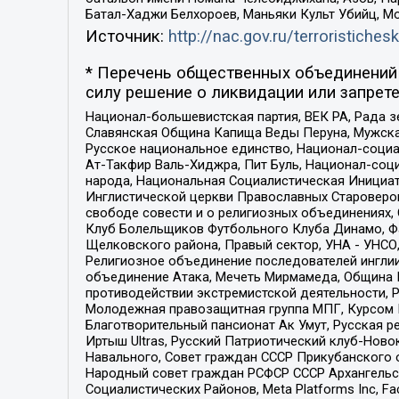
Батал-Хаджи Белхороев, Маньяки Культ Убийц, М
Источник:
http://nac.gov.ru/terroristichesk
* Перечень общественных объединений 
силу решение о ликвидации или запрете
Национал-большевистская партия, ВЕК РА, Рада 
Славянская Община Капища Веды Перуна, Мужская
Русское национальное единство, Национал-социа
Ат-Такфир Валь-Хиджра, Пит Буль, Национал-соц
народа, Национальная Социалистическая Инициат
Инглистической церкви Православных Староверов
свободе совести и о религиозных объединениях,
Клуб Болельщиков Футбольного Клуба Динамо, Фа
Щелковского района, Правый сектор, УНА - УНСО, У
Религиозное объединение последователей инглии
объединение Атака, Мечеть Мирмамеда, Община К
противодействии экстремистской деятельности, 
Молодежная правозащитная группа МПГ, Курсом П
Благотворительный пансионат Ак Умут, Русская ре
Иртыш Ultras, Русский Патриотический клуб-Нов
Навального, Совет граждан СССР Прикубанского 
Народный совет граждан РСФСР СССР Архангельск
Социалистических Районов, Meta Platforms Inc, 