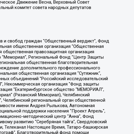
ическое Движение Весна, Верховный Совет
ельный комитет совета народных депутатов
ции социально-правовых программ "Лилит", Дальневосточное общественное движение "Маяк", Санкт-Петербургская ЛГБТ-инициативная группа "Выход", Инициативная группа ЛГБТ+ "Реверс", Алексеев Андрей Викторович, Бекбулатова Таисия Львовна, Беляев Иван Михайлович, Владыкина Елена Сергеевна, Гельман Марат Александрович, Никульшина Вероника Юрьевна, Толоконникова Надежда Андреевна, Шендерович Виктор Анатольевич, Общество с ограниченной ответственностью "Данное сообщение", Общество с ограниченной ответственностью Издательский дом "Новая глава", Айнбиндер Александра Александровна, Московский комьюнити-центр для ЛГБТ+инициатив, Благотворительный фонд развития филантропии, Deutsche Welle (Германия, Kurt-Schumacher-Strasse 3, 53113 Bonn), Борзунова Мария Михайловна, Воробьев Виктор Викторович, Голубева Анна Львовна, Константинова Алла Михайловна, Малкова Ирина Владимировна, Мурадов Мурад Абдулгалимович, Осетинская Елизавета Николаевна, Понасенков Евгений Николаевич, Ганапольский Матвей Юрьевич, Киселев Евгений Алексеевич, Борухович Ирина Григорьевна, Дремин Иван Тимофеевич, Дубровский Дмитрий Викторович, Красноярская региональная общественная организация поддержки и развития альтернативных образовательных технологий и межкультурных коммуникаций "ИНТЕРРА", Маяковская Екатерина Алексеевна, Фейгин Марк Захарович, Филимонов Андрей Викторович, Дзугкоева Регина Николаевна, Доброхотов Роман Александрович, Дудь Юрий Александрович, Елкин Сергей Владимирович, Кругликов Кирилл Игоревич, Сабунаева Мария Леонидовна, Семенов Алексей Владимирович, Шаинян Карен Багратович, Шульман Екатерина Михайловна, Асафьев Артур Валерьевич, Вахштайн Виктор Семенович, Венедиктов Алексей Алексеевич, Лушникова Екатерина Евгеньевна, Волков Леонид Михайлович, Невзоров Александр Глебович, Пархоменко Сергей Борисович, Сироткин Ярослав Николаевич, Кара-Мурза Владимир Владимирович, Баранова Наталья Владимировна, Гозман Леонид Яковлевич, Кагарлицкий Борис Юльевич, Климарев Михаил Валерьевич, Милов Владимир Станиславович, Автономная некоммерческая организация Краснодарский центр современного искусства "Типография", Моргенштерн Алишер Тагирович, Соболь Любовь Эдуардовна, Общество с ограниченной ответственностью "ЛИЗА НОРМ", Каспаров Гарри Кимович, Ходорковский Михаил Борисович, Общество с ограниченной ответственностью "Апрельские тезисы", Данилович Ирина Брониславовна, Кашин Олег Владимирович, Петров Николай Владимирович, Пивоваров Алексей Владимирович, Соколов Михаил Владимирович, Цветкова Юлия Владимировна, Чичваркин Евгений Александрович, Комитет против пыток/Команда против пыток, Общество с ограниченной ответственностью "Первый научный", Общество с ограниченной ответственностью "Вертолет и ко", Белоцерковская Вероника Борисовна, Кац Максим Евгеньевич, Лазарева Татьяна Юрьевна, Шаведдинов Руслан Табризович, Яшин Илья Валерьевич, Общество с ограниченной ответственностью "Иноагент ААВ", Алешковский Дмитрий Петрович, Альбац Евгения Марковна, Быков Дмитрий Львович, Галямина Юлия Евгеньевна, Лойко Сергей Леонидович, Мартынов Кирилл Константинович, Медведев Сергей Александрович, Крашенинников Федор Геннадиевич, Гордеева Катерина Вл