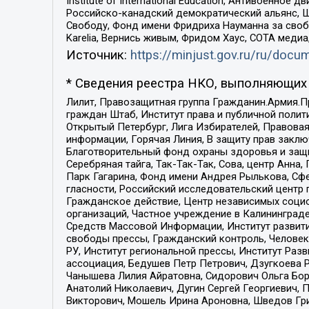
Institute of International Education, Антивоенн
Российско-канадский демократический альянс, 
Свободу, Фонд имени Фридриха Науманна за свобо
Karelia, Вернись живым, Фридом Хаус, СОТА меди
Источник:
https://minjust.gov.ru/ru/doc
* Сведения реестра НКО, выполняющих 
Лилит, Правозащитная группа Гражданин.Армия.П
граждан Штаб, Институт права и публичной поли
Открытый Петербург, Лига Избирателей, Правова
информации, Горячая Линия, В защиту прав закл
Благотворительный фонд охраны здоровья и защи
Серебряная тайга, Так-Так-Так, Сова, центр Анн
Парк Гагарина, Фонд имени Андрея Рылькова, Сф
гласности, Российский исследовательский центр 
Гражданское действие, Центр независимых соци
организаций, Частное учреждение в Калининград
Средств Массовой Информации, Институт развити
свободы прессы, Гражданский контроль, Человек
РУ, Институт региональной прессы, Институт Ра
ассоциация, Бедушев Петр Петрович, Дзугкоева 
Чанышева Лилия Айратовна, Сидорович Ольга Бори
Анатолий Николаевич, Дугин Сергей Георгиевич, 
Викторович, Мошель Ирина Ароновна, Шведов Гри