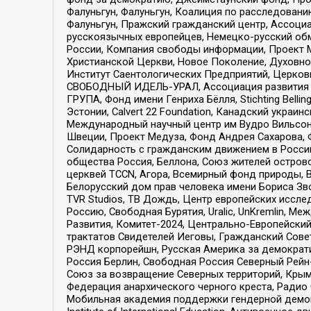
Фалуньгун, Фалуньгун, Коалиция по расследован
Фалуньгун, Пражский гражданский центр, Ассоци
русскоязычных европейцев, Немецко-русский об
России, Компания свободы информации, Проект М
Христианской Церкви, Новое Поколение, Духовн
Институт Саентологических Предприятий, Церков
СВОБОДНЫЙ ИДЕЛЬ-УРАЛ, Ассоциация развития ж
ГРУПА, Фонд имени Генриха Бёлля, Stichting Bellin
Эстонии, Calvert 22 Foundation, Канадский укра
Международный научный центр им Вудро Вильсона
Швеции, Проект Медуза, Фонд Андрея Сахарова, Ф
Солидарность с гражданским движением в России 
общества Россия, Беллона, Союз жителей острово
церквей TCCN, Агора, Всемирный фонд природы, B
Белорусский дом прав человека имени Бориса Зво
TVR Studios, ТВ Дождь, Центр европейских иссл
Россию, Свободная Бурятия, Uralic, UnKremlin, 
Развития, Комитет-2024, Центрально-Европейски
трактатов Свидетелей Иеговы, Гражданский Совет
РЭНД корпорейшн, Русская Америка за демократи
Россия Берлин, Свободная Россия Северный Рейн-В
Союз за возвращение Северных территорий, Крымско
Федерация анархического черного креста, Радио
Мобильная академия поддержки гендерной демократи