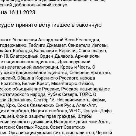
усский добровольческий корпус
 на
16.11.2023
судом принято вступившее в законную
вного Управления Асгардской Веси Беловодья,
годержавию, Таблиги Джамаат, Свидетели Иеговы,
айат Кабарды, Балкарии и Карачая, Союз славян,
т-18, Благородный Орден Дьявола, Армия воли
ое национальное единство, Древнерусской
 нелегальной иммиграции, Кровь и Честь, О
усское национальное единство, Северное Братство,
ровский, Община Коренного Русского народа
атство, Белый Крест, Misanthropic division,
еское объединение Русские, Русское национальное
котатарского народа, Рубеж Севера, ТОЙС, О
ри Державная, Сектор 16, Независимость, Фирма,
д Крю, Союз Славянских Сил Руси, Алля-Аят,
я и свобода, Нация и свобода, W.H.С., Фалунь Дафа,
рупцией, Фонд защиты прав граждан, Штабы
ение русского движения, Народное движение Адат,
етских Светлых Родов, Совет Советских
ение Организации украинских националистов, Черный