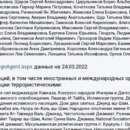
ньевна, Щаров Сергей Алексадрович, Цирульников Борис Альбер
ислакова-Паркер Марина Петровна, Кочеткова Татьяна Владими
сандровна, Рачинский Ян Збигневич, Жемкова Елена Борисовна,
лана Сергеевна, Аверин Владимир Анатольевич, Щур Татьяна М
фтер Валентин Михайлович, Симонов Алексей Кириллович, Флиг
женова Светлана Куприяновна, Максимов Сергей Владимирович, 
кс Елена Владимировна, Буртина Елена Юрьевна, Гендель Людм
евна, Свечников Анатолий Мариевич, Прохоров Вадим Юрьевич
инский Леонид Борисович, Лукашевский Сергей Маркович, Бахм
Добровольская Анна Дмитриевна, Королева Александра Евгенье
евинсон Лев Семенович, Локшина Татьяна Иосифовна, Орлов Ол
ignAgent.aspx
данные на
24.03.2022
ций, в том числе иностранных и международных ор
ции террористическими:
ил моджахедов Кавказа, Конгресс народов Ичкерии и Дагеста
ламского освобождения, Лашкар-И-Тайба, Исламская группа, Дв
ения исламского наследия, Дом двух святых, Джунд аш-Шам, 
жабха аль-Нусра ли-Ахль аш-Шам, Народное ополчение имени К.
ата Ат-Тавхида Валь-Джихад, Чистопольский Джамаат, Рохнам
ят Тахрир аш-Шам, Ахлю Сунна Валь Джамаа, National Socialism
ий джамаат, Мусульманская религиозная группа п. Кушкуль г. 
ртия исламского возрождения Таджикистана, Народная самооб