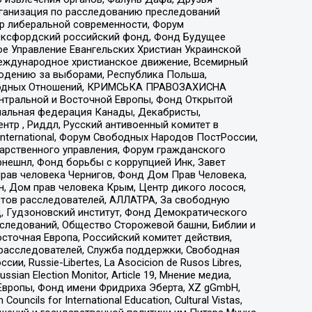
рганизация по расследованию преследований
тр либеральной современности, Форум
 Оксфордский российский фонд, Фонд Будущее
е Управление Евангельских Христиан Украинской
еждународное христианское движение, Всемирный
людению за выборами, Республика Польша,
народных Отношений, КРИМСЬКА ПРАВОЗАХИСНА
ы Центральной и Восточной Европы, Фонд Открытой
иональная федерация Канады, Декабристы,
тр , Риддл, Русский антивоенный комитет в
nternational, Форум Свободных Народов ПостРоссии,
дарственного управления, Форум гражданского
рнешнл, Фонд борьбы с коррупцией Инк, Завет
прав человека Чернигов, Фонд Дом Прав Человека,
н, Дом прав человека Крым, Центр дикого лосося,
стов расследователей, АЛЛАТРА, За свободную
д, Гудзоновский институт, Фонд Демократического
сследований, Общество Сторожевой башни, Библии и
сточная Европа, Российский комитет действия,
-расследователей, Служба поддержки, Свободная
 Russie-Libertes, La Asocicion de Rusos Libres,
an Election Monitor, Article 19, Мнение медиа,
Европы, Фонд имени Фридриха Эберта, XZ gGmbH,
ls for International Education, Cultural Vistas,