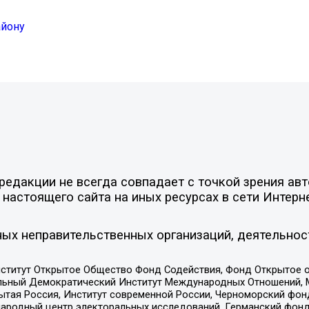
айону
едакции не всегда совпадает с точкой зрения авт
настоящего сайта на иных ресурсах в сети Интерн
ых неправительственных организаций, деятельнос
ститут Открытое Общество Фонд Содействия, Фонд Открытое 
альный Демократический Институт Международных Отношений,
тая Россия, Институт современной России, Черноморский фонд
родный центр электоральных исследований, Германский фонд