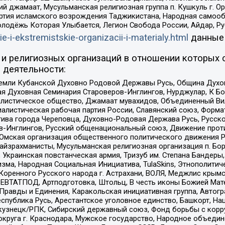
ий джамаат, Мусульманская религиозная группа п. Кушкуль г. 
ртия исламского возрождения Таджикистана, Народная самооб
олодёжь Которая Улыбается, Легион Свобода России, Айдар, Р
ie-i-ekstremistskie-organizacii-i-materialy.html
данные
и религиозных организаций в отношении которых 
 деятельности:
земли Кубанской Духовно Родовой Державы Русь, Община Духо
 Духовная Семинария Староверов-Инглингов, Нурджулар, К Бо
листическое общество, Джамаат мувахидов, Объединенный Вил
иалистическая рабочая партия России, Славянский союз, Форма
ива города Череповца, Духовно-Родовая Держава Русь, Русск
-Инглингов, Русский общенациональный союз, Движение против
 Омская организация общественного политического движения Р
йзрахманисты, Мусульманская религиозная организация п. Бо
краинская повстанческая армия, Тризуб им. Степана Бандеры, Бр
зма, Народная Социальная Инициатива, TulaSkins, Этнополитич
оренного Русского народа г. Астрахани, ВОЛЯ, Меджлис крымс
РЕВТАТПОД, Артподготовка, Штольц, В честь иконы Божией Мате
равды и Единения, Каракольская инициативная группа, Автогра
спублика Русь, Арестантское уголовное единство, Башкорт, Наци
окузнецк/РПК, Сибирский державный союз, Фонд борьбы с кор
округа г. Краснодара, Мужское государство, Народное объедин