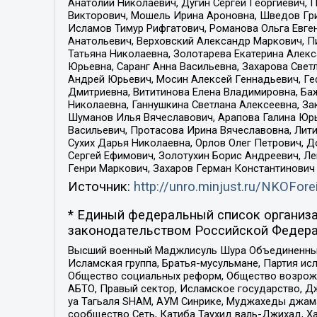
Анатолий Николаевич, Дугин Сергей Георгиевич, 
Викторович, Мошель Ирина Ароновна, Шведов Гри
Исламов Тимур Рифгатович, Романова Ольга Евге
Анатольевич, Верховский Александр Маркович, П
Татьяна Николаевна, Золотарева Екатерина Алек
Юрьевна, Саранг Анна Васильевна, Захарова Свет
Андрей Юрьевич, Мосин Алексей Геннадьевич, Ге
Дмитриевна, Вититинова Елена Владимировна, Ба
Николаевна, Ганнушкина Светлана Алексеевна, За
Шуманов Илья Вячеславович, Арапова Галина Юрь
Васильевич, Протасова Ирина Вячеславовна, Лит
Сухих Дарья Николаевна, Орлов Олег Петрович, 
Сергей Ефимович, Золотухин Борис Андреевич, Л
Генри Маркович, Захаров Герман Константинович
Источник:
http://unro.minjust.ru/NKOFore
* Единый федеральный список организа
законодательством Российской Федера
Высший военный Маджлисуль Шура Объединенных с
Исламская группа, Братья-мусульмане, Партия ис
Общество социальных реформ, Общество возрожд
АБТО, Правый сектор, Исламское государство, Д
уа Тагьаля SHAM, АУМ Синрике, Муджахеды джама
сообщество Сеть, Катиба Таухид валь-Джихад, Хай