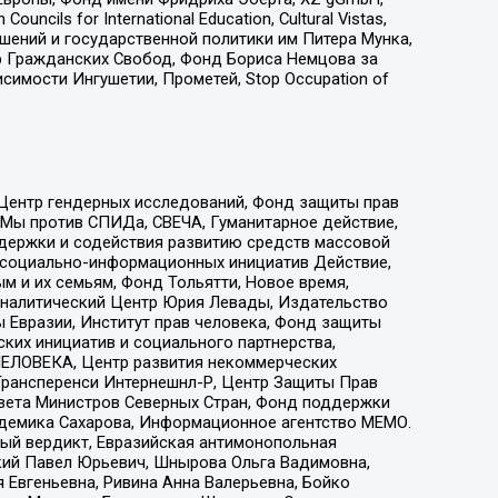
ls for International Education, Cultural Vistas,
ошений и государственной политики им Питера Мунка,
 Гражданских Свобод, Фонд Бориса Немцова за
имости Ингушетии, Прометей, Stop Occupation of
 Центр гендерных исследований, Фонд защиты прав
 Мы против СПИДа, СВЕЧА, Гуманитарное действие,
ддержки и содействия развитию средств массовой
р социально-информационных инициатив Действие,
 и их семьям, Фонд Тольятти, Новое время,
, Аналитический Центр Юрия Левады, Издательство
 Евразии, Институт прав человека, Фонд защиты
ких инициатив и социального партнерства,
ЕЛОВЕКА, Центр развития некоммерческих
 Трансперенси Интернешнл-Р, Центр Защиты Прав
овета Министров Северных Стран, Фонд поддержки
адемика Сахарова, Информационное агентство МЕМО.
ый вердикт, Евразийская антимонопольная
кий Павел Юрьевич, Шнырова Ольга Вадимовна,
 Евгеньевна, Ривина Анна Валерьевна, Бойко