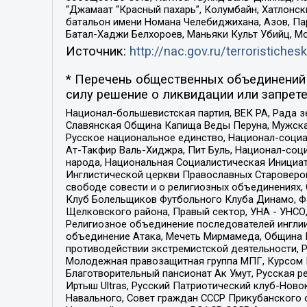
“Джамаат “Красный пахарь”, Колумбайн, Хатлонск
батальон имени Номана Челебиджихана, Азов, Па
Батал-Хаджи Белхороев, Маньяки Культ Убийц, М
Источник:
http://nac.gov.ru/terroristichesk
* Перечень общественных объединений 
силу решение о ликвидации или запрете
Национал-большевистская партия, ВЕК РА, Рада 
Славянская Община Капища Веды Перуна, Мужская
Русское национальное единство, Национал-социа
Ат-Такфир Валь-Хиджра, Пит Буль, Национал-соц
народа, Национальная Социалистическая Инициат
Инглистической церкви Православных Староверов
свободе совести и о религиозных объединениях,
Клуб Болельщиков Футбольного Клуба Динамо, Фа
Щелковского района, Правый сектор, УНА - УНСО, У
Религиозное объединение последователей инглии
объединение Атака, Мечеть Мирмамеда, Община К
противодействии экстремистской деятельности, 
Молодежная правозащитная группа МПГ, Курсом П
Благотворительный пансионат Ак Умут, Русская ре
Иртыш Ultras, Русский Патриотический клуб-Нов
Навального, Совет граждан СССР Прикубанского 