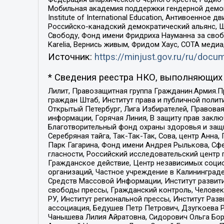
Мобильная академия поддержки гендерной демократи
Institute of International Education, Антивоенн
Российско-канадский демократический альянс, 
Свободу, Фонд имени Фридриха Науманна за свобо
Karelia, Вернись живым, Фридом Хаус, СОТА меди
Источник:
https://minjust.gov.ru/ru/doc
* Сведения реестра НКО, выполняющих 
Лилит, Правозащитная группа Гражданин.Армия.П
граждан Штаб, Институт права и публичной поли
Открытый Петербург, Лига Избирателей, Правова
информации, Горячая Линия, В защиту прав закл
Благотворительный фонд охраны здоровья и защи
Серебряная тайга, Так-Так-Так, Сова, центр Анн
Парк Гагарина, Фонд имени Андрея Рылькова, Сф
гласности, Российский исследовательский центр 
Гражданское действие, Центр независимых соци
организаций, Частное учреждение в Калининград
Средств Массовой Информации, Институт развити
свободы прессы, Гражданский контроль, Человек
РУ, Институт региональной прессы, Институт Ра
ассоциация, Бедушев Петр Петрович, Дзугкоева 
Чанышева Лилия Айратовна, Сидорович Ольга Бори