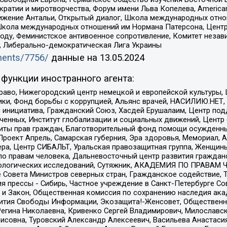
и и миротворчества, Форум имени Льва Копелева, American Counci
ое движение Антальи, Открытый диалог, Школа международных отн
Школа международных отношений им Нормана Патерсона, Центр
ду, Феминистское антивоенное сопротивление, Комитет независ
а, Либерально-демократическая Лига Украины
uments/7756/
данные на
13.05.2024
функции иностранного агента:
раво, Нижегородский центр немецкой и европейской культуры,
тики, Фонд борьбы с коррупцией, Альянс врачей, НАСИЛИЮ.НЕТ,
я инициатива, Гражданский Союз, Хасдей Ерушалаим, Центр по
юченных, Институт глобализации и социальных движений, Цент
ты прав граждан, Благотворительный фонд помощи осужденным
а, Проект Апрель, Самарская губерния, Эра здоровья, Мемориал
ера, Центр СИБАЛЬТ, Уральская правозащитная группа, Женщины
по правам человека, Дальневосточный центр развития гражданс
ологических исследований, Сутяжник, АКАДЕМИЯ ПО ПРАВАМ Ч
е Совета Министров северных стран, Гражданское содействие,
я прессы - Сибирь, Частное учреждение в Санкт-Петербурге С
 и Закон, Общественная комиссия по сохранению наследия ак
звития Свободы Информации, Экозащита!-Женсовет, Общественн
Регина Николаевна, Кривенко Сергей Владимирович, Милославс
совна, Туровский Александр Алексеевич, Васильева Анастасия