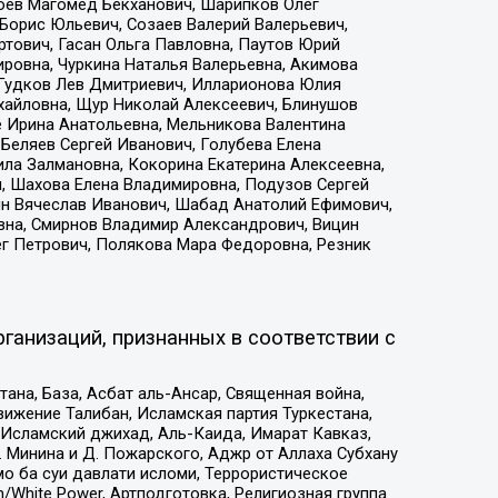
хоев Магомед Бекханович, Шарипков Олег
Борис Юльевич, Созаев Валерий Валерьевич,
тович, Гасан Ольга Павловна, Паутов Юрий
ровна, Чуркина Наталья Валерьевна, Акимова
 Гудков Лев Дмитриевич, Илларионова Юлия
ихайловна, Щур Николай Алексеевич, Блинушов
е Ирина Анатольевна, Мельникова Валентина
Беляев Сергей Иванович, Голубева Елена
ила Залмановна, Кокорина Екатерина Алексеевна,
, Шахова Елена Владимировна, Подузов Сергей
ин Вячеслав Иванович, Шабад Анатолий Ефимович,
вна, Смирнов Владимир Александрович, Вицин
ег Петрович, Полякова Мара Федоровна, Резник
ганизаций, признанных в соответствии с
на, База, Асбат аль-Ансар, Священная война,
ижение Талибан, Исламская партия Туркестана,
Исламский джихад, Аль-Каида, Имарат Кавказ,
 Минина и Д. Пожарского, Аджр от Аллаха Субхану
о ба суи давлати исломи, Террористическое
/White Power, Артподготовка, Религиозная группа