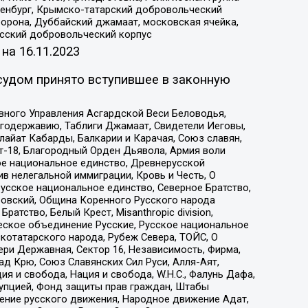
Оренбург, Крымско-татарский добровольческий
орона, Дуббайский джамаат, московская ячейка,
усский добровольческий корпус
 на
16.11.2023
судом принято вступившее в законную
вного Управления Асгардской Веси Беловодья,
годержавию, Таблиги Джамаат, Свидетели Иеговы,
айат Кабарды, Балкарии и Карачая, Союз славян,
т-18, Благородный Орден Дьявола, Армия воли
ое национальное единство, Древнерусской
 нелегальной иммиграции, Кровь и Честь, О
усское национальное единство, Северное Братство,
ровский, Община Коренного Русского народа
атство, Белый Крест, Misanthropic division,
еское объединение Русские, Русское национальное
котатарского народа, Рубеж Севера, ТОЙС, О
ри Державная, Сектор 16, Независимость, Фирма,
д Крю, Союз Славянских Сил Руси, Алля-Аят,
я и свобода, Нация и свобода, W.H.С., Фалунь Дафа,
рупцией, Фонд защиты прав граждан, Штабы
ение русского движения, Народное движение Адат,