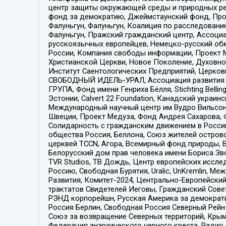
центр защиты окружающей среды и природных ресу
фонд за демократию, Джеймстаунский фонд, Прож
Фалуньгун, Фалуньгун, Коалиция по расследован
Фалуньгун, Пражский гражданский центр, Ассоци
русскоязычных европейцев, Немецко-русский об
России, Компания свободы информации, Проект М
Христианской Церкви, Новое Поколение, Духовн
Институт Саентологических Предприятий, Церков
СВОБОДНЫЙ ИДЕЛЬ-УРАЛ, Ассоциация развития ж
ГРУПА, Фонд имени Генриха Бёлля, Stichting Bellin
Эстонии, Calvert 22 Foundation, Канадский укра
Международный научный центр им Вудро Вильсона
Швеции, Проект Медуза, Фонд Андрея Сахарова, Ф
Солидарность с гражданским движением в России 
общества Россия, Беллона, Союз жителей острово
церквей TCCN, Агора, Всемирный фонд природы, B
Белорусский дом прав человека имени Бориса Зво
TVR Studios, ТВ Дождь, Центр европейских иссл
Россию, Свободная Бурятия, Uralic, UnKremlin, 
Развития, Комитет-2024, Центрально-Европейски
трактатов Свидетелей Иеговы, Гражданский Совет
РЭНД корпорейшн, Русская Америка за демократи
Россия Берлин, Свободная Россия Северный Рейн-В
Союз за возвращение Северных территорий, Крымско
Федерация анархического черного креста, Радио