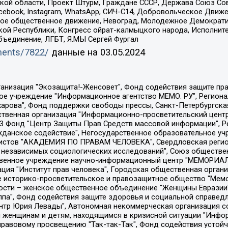
ой области, Проект Штурм, Граждане СССР, Держава Союз Сов
Facebook, Instagram, WhatsApp, СИЧ-С14, Добровольческое Движ
ское общественное движение, Невоград, Молодежное Демократ
ой Республики, Конгресс ойрат-калмыцкого народа, Исполнит
бъединение, ЛГБТ, Я.МЫ Сергей Фургал
uments/7822/
данные на
03.05.2024
Общество с ограниченной ответственностью "Радио Свободная Европа/Радио Свобода", Чешское информационное агентство "MEDIUM-ORIENT", Красноярская региональная общественная организация "Мы против СПИДа", Камалягин Денис Николаевич, Маркелов Сергей Евгеньевич, Пономарев Лев Александрович, Савицкая Людмила Алексеевна, Автономная некоммерческая организация "Центр по работе с проблемой насилия "НАСИЛИЮ.НЕТ", Межрегиональный профессиональный союз работников здравоохранения "Альянс врачей", Юридическое лицо, зарегистрированное в Латвийской Республике, SIA "Medusa Project" (регистрационный номер 40103797863, дата регистрации 10.06.2014), Некоммерческая организация "Фонд по борьбе с коррупцией", Автономная некоммерческая организация "Институт права и публичной политики", Баданин Роман Сергеевич, Гликин Максим Александрович, Железнова Мария Михайловна, Лукьянова Юлия Сергеевна, Маетная Елизавета Витальевна, Маняхин Петр Борисович, Чуракова Ольга Владимировна, Ярош Юлия Петровна, Юридическое лицо "The Insider SIA", зарегистрированное в Риге, Латвийская Республика (дата регистрации 26.06.2015), являющееся администратором доменного имени интернет-издания "The Insider SIA", https://theins.ru, Постернак Алексей Евгеньевич, Рубин Михаил Аркадьевич, Анин Роман Александрович, Юридическое лицо Istories fonds, зарегистрированное в Латвийской Республике (регистрационный номер 50008295751, дата регистрации 24.02.2020), Великовский Дмитрий Александрович, Долинина Ирина Николаевна, Мароховская Алеся Алексеевна, Шлейнов Роман Юрьевич, Шмагун Олеся Валентиновна, Общество с ограниченной ответственностью "Альтаир 2021", Общество с ограниченной ответственностью "Вега 2021", Общество с ограниченной ответственностью "Главный редактор 2021", Общество с ограниченной ответственностью "Ромашки монолит", Важенков Артем Валерьевич, Ивановская областная общественная организация "Центр гендерных исследований", Гурман Юрий Альбертович, Медиапроект "ОВД-Инфо", Егоров Владимир Владимирович, Жилинский Владимир Александрович, Общество с ограниченной ответственностью "ЗП", Иванова София Юрьевна, Карезина Инна Павловна, Кильтау Екатерина Викторовна, Петров Алексей Викторович, Пискунов Сергей Евгеньевич, Смирнов Сергей Сергеевич, Тихонов Михаил Сергеевич, Общество с ограниченной ответственностью "ЖУРНАЛИСТ-ИНОСТРАННЫЙ АГЕНТ", Арапова Галина Юрьевна, Вольтская Татьяна Анатольевна, Американская компания "Mason G.E.S. Anonymous Foundation" (США), являющаяся владельцем интернет-издания https://mnews.world/, Компания "Stichting Bellingcat", зарегистрированная в Нидерландах (дата регистрации 11.07.2018), Захаров Андрей Вячеславович, Клепиковская Екатерина Дмитриевна, Общество с ограниченной ответственностью "МЕМО", Перл Роман Александрович, Симонов Евгений Алексеевич, Соловьева Елена Анатольевна, Сотников Даниил Владимирович, Сурначева Елизавета Дмитриевна, Автономная некоммерческая организация по защите прав человека и информированию населения "Якутия – Наше Мнение", Общество с ограниченной ответственностью "Москоу диджитал медиа", с 26.01.2023 Общество с ограниченной ответственностью "Чайка Белые сады", Ветошкина Валерия Валерьевна, Заговора Максим Александрович, Межрегиональное общественное движение "Российская ЛГБТ - сеть", Оленичев Максим Владимирович, Павлов Иван Юрьевич, Скворцова Елена Сергеевна, Общество с ограниченной ответственностью "Как бы инагент", Кочетков Игорь Викторович, Общество с ограниченной ответственностью "Честные выборы", Еланчик Олег Александрович, Общество с ограниченной ответственностью "Нобелевский призыв", Гималова Регина Эмилевна, Григорьев Андрей Валерьевич, Григорьева Алина Александровна, Ассоциация по содействию защите прав призывников, альтернативнослужащих и военнослужащих "Правозащитная группа "Гражданин.Армия.Право", Хисамова Регина Фаритовна, Автономная некоммерческая организация по реализа