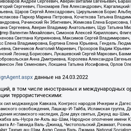
Пивоваров Андрей Сергеевич, Аверин Виталий Евгеньевич, Бара
горий Сергеевич, Пономарев Лев Александрович, Каргалицкий 
ньевна, Щаров Сергей Алексадрович, Цирульников Борис Альбер
ислакова-Паркер Марина Петровна, Кочеткова Татьяна Владими
сандровна, Рачинский Ян Збигневич, Жемкова Елена Борисовна,
лана Сергеевна, Аверин Владимир Анатольевич, Щур Татьяна М
фтер Валентин Михайлович, Симонов Алексей Кириллович, Флиг
женова Светлана Куприяновна, Максимов Сергей Владимирович, 
кс Елена Владимировна, Буртина Елена Юрьевна, Гендель Людм
евна, Свечников Анатолий Мариевич, Прохоров Вадим Юрьевич
инский Леонид Борисович, Лукашевский Сергей Маркович, Бахм
Добровольская Анна Дмитриевна, Королева Александра Евгенье
евинсон Лев Семенович, Локшина Татьяна Иосифовна, Орлов Ол
ignAgent.aspx
данные на
24.03.2022
ций, в том числе иностранных и международных ор
ции террористическими:
ил моджахедов Кавказа, Конгресс народов Ичкерии и Дагеста
ламского освобождения, Лашкар-И-Тайба, Исламская группа, Дв
ения исламского наследия, Дом двух святых, Джунд аш-Шам, 
жабха аль-Нусра ли-Ахль аш-Шам, Народное ополчение имени К.
ата Ат-Тавхида Валь-Джихад, Чистопольский Джамаат, Рохнам
ят Тахрир аш-Шам, Ахлю Сунна Валь Джамаа, National Socialism