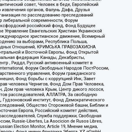
нтический совет, Человек в беде, Европейский
 извлечения органов, Фалунь Дафа, Друзья
рганизация по расследованию преследований
тр либеральной современности, Форум
 Оксфордский российский фонд, Фонд Будущее
е Управление Евангельских Христиан Украинской
еждународное христианское движение, Всемирный
людению за выборами, Республика Польша,
народных Отношений, КРИМСЬКА ПРАВОЗАХИСНА
ы Центральной и Восточной Европы, Фонд Открытой
иональная федерация Канады, Декабристы,
тр , Риддл, Русский антивоенный комитет в
nternational, Форум Свободных Народов ПостРоссии,
дарственного управления, Форум гражданского
рнешнл, Фонд борьбы с коррупцией Инк, Завет
прав человека Чернигов, Фонд Дом Прав Человека,
н, Дом прав человека Крым, Центр дикого лосося,
стов расследователей, АЛЛАТРА, За свободную
д, Гудзоновский институт, Фонд Демократического
сследований, Общество Сторожевой башни, Библии и
сточная Европа, Российский комитет действия,
-расследователей, Служба поддержки, Свободная
 Russie-Libertes, La Asocicion de Rusos Libres,
an Election Monitor, Article 19, Мнение медиа,
Европы, Фонд имени Фридриха Эберта, XZ gGmbH,