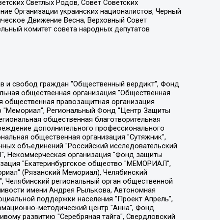
етских Светлых Родов, Совет Советских
ение Организации украинских националистов, Черный
ическое Движение Весна, Верховный Совет
ельный комитет совета народных депутатов
ции социально-правовых программ "Лилит", Дальневосточное общественное движение "Маяк", Санкт-Петербургская ЛГБТ-инициативная группа "Выход", Инициативная группа ЛГБТ+ "Реверс", Алексеев Андрей Викторович, Бекбулатова Таисия Львовна, Беляев Иван Михайлович, Владыкина Елена Сергеевна, Гельман Марат Александрович, Никульшина Вероника Юрьевна, Толоконникова Надежда Андреевна, Шендерович Виктор Анатольевич, Общество с ограниченной ответственностью "Данное сообщение", Общество с ограниченной ответственностью Издательский дом "Новая глава", Айнбиндер Александра Александровна, Московский комьюнити-центр для ЛГБТ+инициатив, Благотворительный фонд развития филантропии, Deutsche Welle (Германия, Kurt-Schumacher-Strasse 3, 53113 Bonn), Борзунова Мария Михайловна, Воробьев Виктор Викторович, Голубева Анна Львовна, Константинова Алла Михайловна, Малкова Ирина Владимировна, Мурадов Мурад Абдулгалимович, Осетинская Елизавета Николаевна, Понасенков Евгений Николаевич, Ганапольский Матвей Юрьевич, Киселев Евгений Алексеевич, Борухович Ирина Григорьевна, Дремин Иван Тимофеевич, Дубровский Дмитрий Викторович, Красноярская региональная общественная организация поддержки и развития альтернативных образовательных технологий и межкультурных коммуникаций "ИНТЕРРА", Маяковская Екатерина Алексеевна, Фейгин Марк Захарович, Филимонов Андрей Викторович, Дзугкоева Регина Николаевна, Доброхотов Роман Александрович, Дудь Юрий Александрович, Елкин Сергей Владимирович, Кругликов Кирилл Игоревич, Сабунаева Мария Леонидовна, Семенов Алексей Владимирович, Шаинян Карен Багратович, Шульман Екатерина Михайловна, Асафьев Артур Валерьевич, Вахштайн Виктор Семенович, Венедиктов Алексей Алексеевич, Лушникова Екатерина Евгеньевна, Волков Леонид Михайлович, Невзоров Александр Глебович, Пархоменко Сергей Борисович, Сироткин Ярослав Николаевич, Кара-Мурза Владимир Владимирович, Баранова Наталья Владимировна, Гозман Леонид Яковлевич, Кагарлицкий Борис Юльевич, Климарев Михаил Валерьевич, Милов Владимир Станиславович, Автономная некоммерческая организация Краснодарский центр современного искусства "Типография", Моргенштерн Алишер Тагирович, Соболь Любовь Эдуардовна, Общество с ограниченной ответственностью "ЛИЗА НОРМ", Каспаров Гарри Кимович, Ходорковский Михаил Борисович, Общество с ограниченной ответственностью "Апрельские тезисы", Данилович Ирина Брониславовна, Кашин Олег Владимирович, Петров Николай Владимирович, Пивоваров Алексей Владимирович, Соколов Михаил Владимирович, Цветкова Юлия Владимировна, Чичваркин Евгений Александрович, Комитет против пыток/Команда против пыток, Общество с ограниченной ответственностью "Первый научный", Общество с ограниченной ответственностью "Вертолет и ко", Белоцерковская Вероника Борисовна, Кац Максим Евгеньевич, Лазарева Татьяна Юрьевна, Шаведдинов Руслан Табризович, Яшин Илья Валерьевич, Общество с ограниченной ответственностью "Иноагент ААВ", Алешковский Дмитрий Петрович, Альбац Евгения Марковна, Быков Дмитрий Львович, Галямина Юлия Евгеньевна, Лойко Сергей Леонидович, Мартынов Кирилл Константинович, Медведев Сергей Александрович, Крашенинников Федор Геннадиевич, Гордеева Катерина Вл