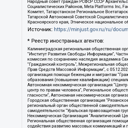
Народный совет граждан РСФСР СССР Архангельск
Социалистических Районов, Meta Platforms Inc, 
Комитет, Татарстанское Региональное Всетатар
Татарской Автономной Советской Социалистическ
Красноярского края, Этническое национальное о
Источник:
https://minjust.gov.ru/ru/doc
* Реестр иностранных агентов:
Калининградская региональная общественная организация "Экозащита!-Женсовет", Фонд содействия защите прав и свобод граждан "Общественный вердикт", Фонд "Институт Развития Свободы Информации", Частное учреждение "Информационное агентство МЕМО. РУ", Региональная общественная организация "Общественная комиссия по сохранению наследия академика Сахарова", Фонд поддержки свободы прессы, Санкт-Петербургская общественная правозащитная организация "Гражданский контроль", Межрегиональная общественная организация "Информационно-просветительский центр "Мемориал", Региональный Фонд "Центр Защиты Прав Средств Массовой Информации", с 05.12.2023 Фонд "Центр Защиты Прав Средств массовой информации", Региональная общественная благотворительная организация помощи беженцам и мигрантам "Гражданское содействие", Негосударственное образовательное учреждение дополнительного профессионального образования (повышение квалификации) специалистов "АКАДЕМИЯ ПО ПРАВАМ ЧЕЛОВЕКА", Свердловская региональная общественная организация "Сутяжник", Автономная некоммерческая организация "Центр независимых социологических исследований", Союз общественных объединений "Российский исследовательский центр по правам человека", Региональное общественное учреждение научно-информационный центр "МЕМОРИАЛ", Некоммерческая организация "Фонд защиты гласности", Автономная некоммерческая организация "Институт прав человека", Городская общественная организация "Екатеринбургское общество "МЕМОРИАЛ", Городская общественная организация "Рязанское историко-просветительское и правозащитное общество "Мемориал" (Рязанский Мемориал), Челябинский региональный орган общественной самодеятельности – женское общественное объединение "Женщины Евразии", Челябинский региональный орган общественной самодеятельности "Уральская правозащитная группа", Фонд содействия защите здоровья и социальной справедливости имени Андрея Рылькова, Автономная Некоммерческая Организация "Аналитический Центр Юрия Левады", Автономная некоммерческая организация социальной поддержки населения "Проект Апрель", Региональная общественная организация помощи женщинам и детям, находящимся в кризисной ситуации "Информационно-методический центр "Анна", Фонд содействия развитию массовых коммуникаций и правовому просвещению "Так-так-Так", Фонд содействия устойчивому развитию "Серебряная тайга", Свердловский региональный общественный фонд социальных проектов "Новое время", "Idel.Реалии", Кавказ.Реалии, Крым.Реалии, Телеканал Настоящее Время, Татаро-башкирская служба Радио Свобода (Azatliq Radiosi), Радио Свободная Европа/Радио Свобода (PCE/PC), "Сибирь.Реалии", "Фактограф", Благотворительный фонд помощи осужденным и их семьям, Автономная некоммерческая организация "Институт глобализации и социальных движений", Фонд "В защиту прав заключенных", Частное учреждение "Центр поддержки и содействия развитию средств массовой информации", Пензенский региональный общественный благотворительный фонд "Гражданский союз", "Север.Реалии", Некоммерческая организация Фонд "Правовая инициатива", 