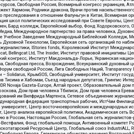
рсов, Свободная Россия, Всемирный конгресс украинцев, Атла
ект Хармони, Родники дракона, Врачи против насильственного
ию преследования в отношении Фалуньгун в Китае, Всемирная о
ация школ политических исследований при Совете Европы, Цен
мен, Бард колледж, Европейский выбор, Фонд Ходорковского,
едиа, Международное партнерство за права человека, Духовно
ое Учебное Заведение Международный Библейский Колледж, М
ь Духовной Технологии, Европейская сеть организаций по наб
урналистики, IStories fonds, Королевский Институт Между
gcat, Bellingcat Ltd, The Insider, Институт правовой инициатив
инский конгресс, Институт Макдональда-Лорье, Украинская нац
, Свободная пресса, Возрождение, Всеукраинский духовный цен
орум свободной России, Лига Свободных Наций, Transparеncy I
– Solidarus, КрымSOS, Свободный университет, Институт госу
в Тисима и Хабомаи, Съезд народных депутатов, Гринпис Инте
DR Novaja Gazeta-Europe, Алтай проект, Образовательный дом 
зскова, Дом прав человека Тбилиси, Дом прав человека Ерева
едований им Вилфрида Мартенса, Сетевое объединение журнали
Международная федерация транспортных рабочих, ИстЧам Финлан
й университет, Центр восточноевропейских и международных и
, Центр анализа европейской политики, Академическая сеть Во
ю в России, Настоящая Россия, Глобальная сеть журналистов
естфалия, Фонд глобальной помощи, Антивоенный комитет России,
татарский Ресурсный Центр, Глобальный союз IndustriALL, Russi
 Свободная Европа, Германское общество изучения Восточной 