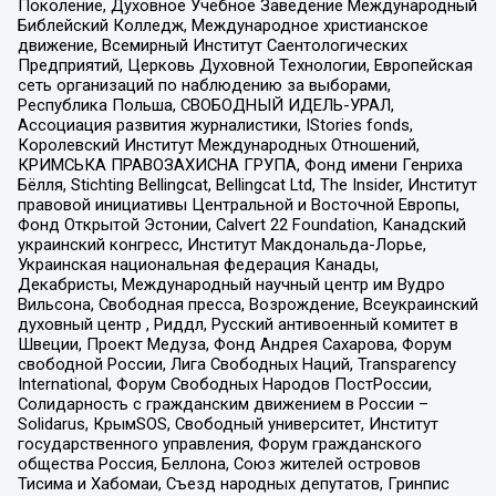
Поколение, Духовное Учебное Заведение Международный
Библейский Колледж, Международное христианское
движение, Всемирный Институт Саентологических
Предприятий, Церковь Духовной Технологии, Европейская
сеть организаций по наблюдению за выборами,
Республика Польша, СВОБОДНЫЙ ИДЕЛЬ-УРАЛ,
Ассоциация развития журналистики, IStories fonds,
Королевский Институт Международных Отношений,
КРИМСЬКА ПРАВОЗАХИСНА ГРУПА, Фонд имени Генриха
Бёлля, Stichting Bellingcat, Bellingcat Ltd, The Insider, Институт
правовой инициативы Центральной и Восточной Европы,
Фонд Открытой Эстонии, Calvert 22 Foundation, Канадский
украинский конгресс, Институт Макдональда-Лорье,
Украинская национальная федерация Канады,
Декабристы, Международный научный центр им Вудро
Вильсона, Свободная пресса, Возрождение, Всеукраинский
духовный центр , Риддл, Русский антивоенный комитет в
Швеции, Проект Медуза, Фонд Андрея Сахарова, Форум
свободной России, Лига Свободных Наций, Transparеncy
International, Форум Свободных Народов ПостРоссии,
Солидарность с гражданским движением в России –
Solidarus, КрымSOS, Свободный университет, Институт
государственного управления, Форум гражданского
общества Россия, Беллона, Союз жителей островов
Тисима и Хабомаи, Съезд народных депутатов, Гринпис