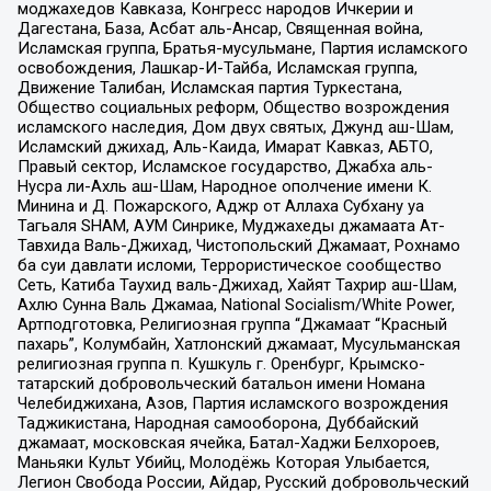
моджахедов Кавказа, Конгресс народов Ичкерии и
Дагестана, База, Асбат аль-Ансар, Священная война,
Исламская группа, Братья-мусульмане, Партия исламского
освобождения, Лашкар-И-Тайба, Исламская группа,
Движение Талибан, Исламская партия Туркестана,
Общество социальных реформ, Общество возрождения
исламского наследия, Дом двух святых, Джунд аш-Шам,
Исламский джихад, Аль-Каида, Имарат Кавказ, АБТО,
Правый сектор, Исламское государство, Джабха аль-
Нусра ли-Ахль аш-Шам, Народное ополчение имени К.
Минина и Д. Пожарского, Аджр от Аллаха Субхану уа
Тагьаля SHAM, АУМ Синрике, Муджахеды джамаата Ат-
Тавхида Валь-Джихад, Чистопольский Джамаат, Рохнамо
ба суи давлати исломи, Террористическое сообщество
Сеть, Катиба Таухид валь-Джихад, Хайят Тахрир аш-Шам,
Ахлю Сунна Валь Джамаа, National Socialism/White Power,
Артподготовка, Религиозная группа “Джамаат “Красный
пахарь”, Колумбайн, Хатлонский джамаат, Мусульманская
религиозная группа п. Кушкуль г. Оренбург, Крымско-
татарский добровольческий батальон имени Номана
Челебиджихана, Азов, Партия исламского возрождения
Таджикистана, Народная самооборона, Дуббайский
джамаат, московская ячейка, Батал-Хаджи Белхороев,
Маньяки Культ Убийц, Молодёжь Которая Улыбается,
Легион Свобода России, Айдар, Русский добровольческий