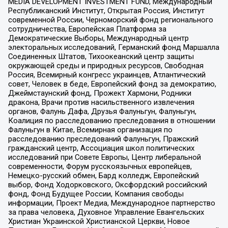
MEDIA DEVELOPMENT INVESTMENT FUND, Международный
Республиканский Институт, Открытая Россия, Институт
современной России, Черноморский фонд регионального
сотрудничества, Европейская Платформа за
Демократические Выборы, Международный центр
электоральных исследований, Германский фонд Маршалла
Соединенных Штатов, Тихоокеанский центр защиты
окружающей среды и природных ресурсов, Свободная
Россия, Всемирный конгресс украинцев, Атлантический
совет, Человек в беде, Европейский фонд за демократию,
Джеймстаунский фонд, Прожект Хармони, Родники
дракона, Врачи против насильственного извлечения
органов, Фалунь Дафа, Друзья Фалуньгун, Фалуньгун,
Коалиция по расследованию преследования в отношении
Фалуньгун в Китае, Всемирная организация по
расследованию преследований Фалуньгун, Пражский
гражданский центр, Ассоциация школ политических
исследований при Совете Европы, Центр либеральной
современности, Форум русскоязычных европейцев,
Немецко-русский обмен, Бард колледж, Европейский
выбор, Фонд Ходорковского, Оксфордский российский
фонд, Фонд Будущее России, Компания свободы
информации, Проект Медиа, Международное партнерство
за права человека, Духовное Управление Евангельских
Христиан Украинской Христианской Церкви, Новое