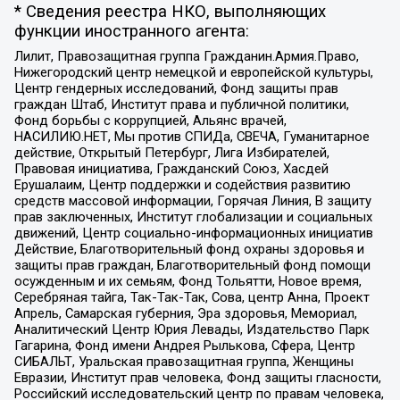
* Сведения реестра НКО, выполняющих
функции иностранного агента:
Лилит, Правозащитная группа Гражданин.Армия.Право,
Нижегородский центр немецкой и европейской культуры,
Центр гендерных исследований, Фонд защиты прав
граждан Штаб, Институт права и публичной политики,
Фонд борьбы с коррупцией, Альянс врачей,
НАСИЛИЮ.НЕТ, Мы против СПИДа, СВЕЧА, Гуманитарное
действие, Открытый Петербург, Лига Избирателей,
Правовая инициатива, Гражданский Союз, Хасдей
Ерушалаим, Центр поддержки и содействия развитию
средств массовой информации, Горячая Линия, В защиту
прав заключенных, Институт глобализации и социальных
движений, Центр социально-информационных инициатив
Действие, Благотворительный фонд охраны здоровья и
защиты прав граждан, Благотворительный фонд помощи
осужденным и их семьям, Фонд Тольятти, Новое время,
Серебряная тайга, Так-Так-Так, Сова, центр Анна, Проект
Апрель, Самарская губерния, Эра здоровья, Мемориал,
Аналитический Центр Юрия Левады, Издательство Парк
Гагарина, Фонд имени Андрея Рылькова, Сфера, Центр
СИБАЛЬТ, Уральская правозащитная группа, Женщины
Евразии, Институт прав человека, Фонд защиты гласности,
Российский исследовательский центр по правам человека,