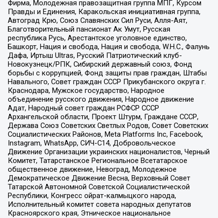
Фирма, Молодежная правозащитная группа МПГ, Курсом
Правды и Единения, Каракольская инициативная группа,
Автоград Крю, Союз Славянских Сил Руси, Алля-Аят,
Благотворительный пансионат Ак Умут, Русская
республика Русь, Арестантское уголовное единство,
Башкорт, Нация и свобода, Нация и свобода, W.H.С., Фалунь
Дафа, Иртыш Ultras, Русский Патриотический клуб-
Новокузнецк/РПК, Сибирский державный союз, Фонд
борьбы с коррупцией, Фонд защиты прав граждан, Штабы
Навального, Совет граждан СССР Прикубанского округа г.
Краснодара, Мужское государство, Народное
объединение русского движения, Народное движение
Адат, Народный совет граждан РСФСР СССР
Архангельской области, Проект Штурм, Граждане СССР,
Держава Союз Советских Светлых Родов, Совет Советских
Социалистических Районов, Meta Platforms Inc, Facebook,
Instagram, WhatsApp, СИЧ-С14, Добровольческое
Движение Организации украинских националистов, Черный
Комитет, Татарстанское Региональное Всетатарское
общественное движение, Невоград, Молодежное
Демократическое Движение Весна, Верховный Совет
Татарской Автономной Советской Социалистической
Республики, Конгресс ойрат-калмыцкого народа,
Исполнительный комитет совета народных депутатов
Красноярского края, Этническое национальное