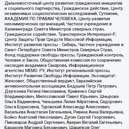
Дальневосточный центр развития гражданских инициатив
и социального партнерства, Гражданское действие, Центр
независимых социологических исследований, Сутяжник,
АКАДЕМИЯ ПО ПРАВАМ ЧЕЛОВЕКА, Центр развития
некоммерческих организаций, Частное учреждение в
Калининграде Совета Министров северных стран,
Гражданское содействие, Трансперенси Интернешнл-Р,
Центр Защиты Прав Средств Массовой Информации,
Институт развития прессы - Сибирь, Частное учреждение в
Санкт-Петербурге Совета Министров Северных Стран,
Фонд поддержки свободы прессы, Гражданский контроль,
Человек и Закон, Общественная комиссия по сохранению
наследия академика Сахарова, Информационное
агентство МЕМО. РУ, Институт региональной прессы,
Институт Развития Свободы Информации, Экозащита!-
Женсовет, Общественный вердикт, Евразийская
антимонопольная ассоциация, Бедушев Петр Петрович,
Дзугкоева Регина Николаевна, Кривенко Сергей
Владимирович, Милославский Павел Юрьевич, Шнырова
Ольга Вадимовна, Чанышева Лилия Айратовна, Сидорович
Ольга Борисовна, Туровский Александр Алексеевич,
Васильева Анастасия Евгеньевна, Ривина Анна Валерьевна,
Бойко Анатолий Николаевич, Дугин Сергей Георгиевич,
Пивоваров Андрей Сергеевич, Аверин Виталий Евгеньевич,
Барахоев Магомед Бекханович, Шарипков Олег