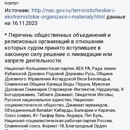
корпус
Источник:
http://nac.gov.ru/terroristicheskie-i-
ekstremistskie-organizacii-i-materialy.html
данные
на
16.11.2023
* Перечень общественных объединений и
религиозных организаций в отношении
которых судом принято вступившее в
законную силу решение о ликвидации или
запрете деятельности:
Национал-большевистская партия, ВЕК РА, Рада земли
Кубанской Духовно Родовой Державы Русь, Община
Духовного Управления Асгардской Веси Беловодья,
Славянская Община Капища Веды Перуна, Мужская
Духовная Семинария Староверов-Инглингов, Нурджулар, К
Богодержавию, Таблиги Джамаат, Свидетели Иеговы,
Русское национальное единство, Национал-
социалистическое общество, Джамаат мувахидов,
Объединенный Вилайат Кабарды, Балкарии и Карачая,
Союз славян, Ат-Такфир Валь-Хиджра, Пит Буль,
Национал-социалистическая рабочая партия России,
Славянский союз, Формат-18, Благородный Орден