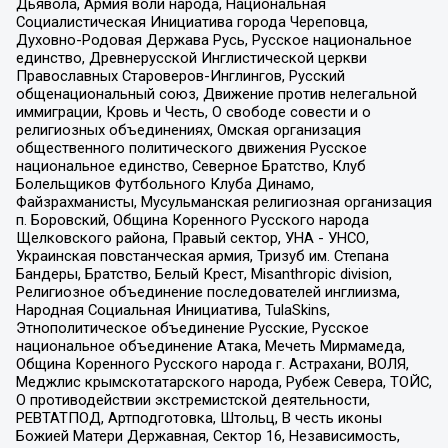
Дьявола, Армия воли народа, Национальная
Социалистическая Инициатива города Череповца,
Духовно-Родовая Держава Русь, Русское национальное
единство, Древнерусской Инглистической церкви
Православных Староверов-Инглингов, Русский
общенациональный союз, Движение против нелегальной
иммиграции, Кровь и Честь, О свободе совести и о
религиозных объединениях, Омская организация
общественного политического движения Русское
национальное единство, Северное Братство, Клуб
Болельщиков Футбольного Клуба Динамо,
Файзрахманисты, Мусульманская религиозная организация
п. Боровский, Община Коренного Русского народа
Щелковского района, Правый сектор, УНА - УНСО,
Украинская повстанческая армия, Тризуб им. Степана
Бандеры, Братство, Белый Крест, Misanthropic division,
Религиозное объединение последователей инглиизма,
Народная Социальная Инициатива, TulaSkins,
Этнополитическое объединение Русские, Русское
национальное объединение Атака, Мечеть Мирмамеда,
Община Коренного Русского народа г. Астрахани, ВОЛЯ,
Меджлис крымскотатарского народа, Рубеж Севера, ТОЙС,
О противодействии экстремистской деятельности,
РЕВТАТПОД, Артподготовка, Штольц, В честь иконы
Божией Матери Державная, Сектор 16, Независимость,