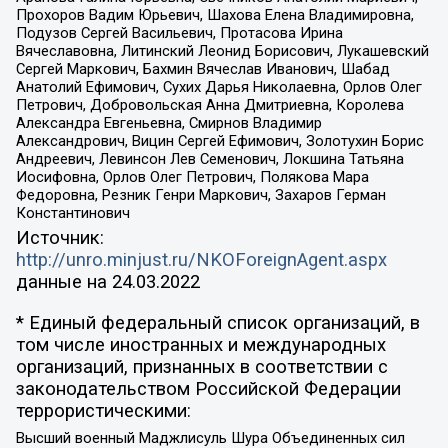
Прохоров Вадим Юрьевич, Шахова Елена Владимировна,
Подузов Сергей Васильевич, Протасова Ирина
Вячеславовна, Литинский Леонид Борисович, Лукашевский
Сергей Маркович, Бахмин Вячеслав Иванович, Шабад
Анатолий Ефимович, Сухих Дарья Николаевна, Орлов Олег
Петрович, Добровольская Анна Дмитриевна, Королева
Александра Евгеньевна, Смирнов Владимир
Александрович, Вицин Сергей Ефимович, Золотухин Борис
Андреевич, Левинсон Лев Семенович, Локшина Татьяна
Иосифовна, Орлов Олег Петрович, Полякова Мара
Федоровна, Резник Генри Маркович, Захаров Герман
Константинович
Источник:
http://unro.minjust.ru/NKOForeignAgent.aspx
данные на
24.03.2022
* Единый федеральный список организаций, в
том числе иностранных и международных
организаций, признанных в соответствии с
законодательством Российской Федерации
террористическими:
Высший военный Маджлисуль Шура Объединенных сил