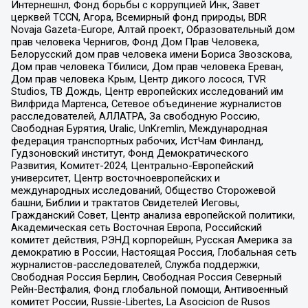
Интернешнл, Фонд борьбы с коррупцией Инк, Завет
церквей TCCN, Агора, Всемирный фонд природы, BDR
Novaja Gazeta-Europe, Алтай проект, Образовательный дом
прав человека Чернигов, Фонд Дом Прав Человека,
Белорусский дом прав человека имени Бориса Звозскова,
Дом прав человека Тбилиси, Дом прав человека Ереван,
Дом прав человека Крым, Центр дикого лосося, TVR
Studios, ТВ Дождь, Центр европейских исследований им
Вилфрида Мартенса, Сетевое объединение журналистов
расследователей, АЛЛАТРА, За свободную Россию,
Свободная Бурятия, Uralic, UnKremlin, Международная
федерация транспортных рабочих, ИстЧам Финланд,
Гудзоновский институт, Фонд Демократического
Развития, Комитет-2024, Центрально-Европейский
университет, Центр восточноевропейских и
международных исследований, Общество Сторожевой
башни, Библии и трактатов Свидетелей Иеговы,
Гражданский Совет, Центр анализа европейской политики,
Академическая сеть Восточная Европа, Российский
комитет действия, РЭНД корпорейшн, Русская Америка за
демократию в России, Настоящая Россия, Глобальная сеть
журналистов-расследователей, Служба поддержки,
Свободная Россия Берлин, Свободная Россия Северный
Рейн-Вестфалия, Фонд глобальной помощи, Антивоенный
комитет России, Russie-Libertes, La Asocicion de Rusos