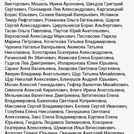
Викторович, Мошель Ирина Ароновна, Шведов Григорий
Сергеевич, Пономарев Лев Александрович, Каргалицкий
Борис Юльевич, Созаев Валерий Валерьевич, Исламов
Тимур Рифгатович, Романова Ольга Евгеньевна, Щаров
Сергей Алексадрович, Цирульников Борис Альбертович,
Гасан Ольга Павловна, Паутов Юрий Анатольевич,
Верховский Александр Маркович, Пислакова-Паркер
Марина Петровна, Кочеткова Татьяна Владимировна,
Чуркина Наталья Валерьевна, Акимова Татьяна
Николаевна, Золотарева Екатерина Александровна,
Рачинский Ян Збигневич, Жемкова Елена Борисовна,
Гудков Лев Дмитриевич, Илларионова Юлия Юрьевна,
Саранг Анна Васильевна, Захарова Светлана Сергеевна,
Аверин Владимир Анатольевич, Щур Татьяна Михайловна,
Щур Николай Алексеевич, Блинушов Андрей Юрьевич,
Мосин Алексей Геннадьевич, Гефтер Валентин Михайлович,
Симонов Алексей Кириллович, Флиге Ирина Анатольевна,
Мельникова Валентина Дмитриевна, Вититинова Елена
Владимировна, Баженова Светлана Куприяновна,
Максимов Сергей Владимирович, Беляев Сергей Иванович,
Голубева Елена Николаевна, Ганнушкина Светлана
Алексеевна, Закс Елена Владимировна, Буртина Елена
Юрьевна, Гендель Людмила Залмановна, Кокорина
Екатерина Алексеевна, Шуманов Илья Вячеславович,
Арапова Галина Юрьевна, Свечников Анатолий Мариевич,