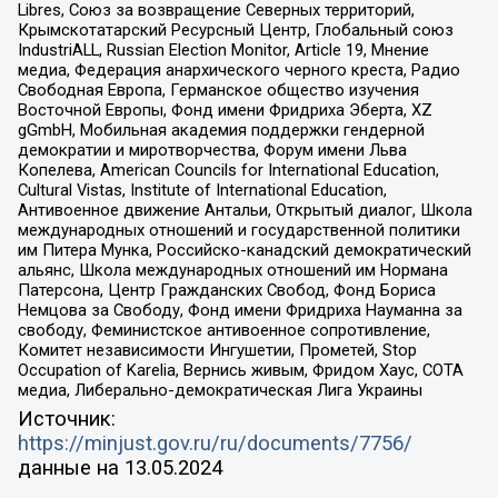
Libres, Союз за возвращение Северных территорий,
Крымскотатарский Ресурсный Центр, Глобальный союз
IndustriALL, Russian Election Monitor, Article 19, Мнение
медиа, Федерация анархического черного креста, Радио
Свободная Европа, Германское общество изучения
Восточной Европы, Фонд имени Фридриха Эберта, XZ
gGmbH, Мобильная академия поддержки гендерной
демократии и миротворчества, Форум имени Льва
Копелева, American Councils for International Education,
Cultural Vistas, Institute of International Education,
Антивоенное движение Антальи, Открытый диалог, Школа
международных отношений и государственной политики
им Питера Мунка, Российско-канадский демократический
альянс, Школа международных отношений им Нормана
Патерсона, Центр Гражданских Свобод, Фонд Бориса
Немцова за Свободу, Фонд имени Фридриха Науманна за
свободу, Феминистское антивоенное сопротивление,
Комитет независимости Ингушетии, Прометей, Stop
Occupation of Karelia, Вернись живым, Фридом Хаус, СОТА
медиа, Либерально-демократическая Лига Украины
Источник:
https://minjust.gov.ru/ru/documents/7756/
данные на
13.05.2024