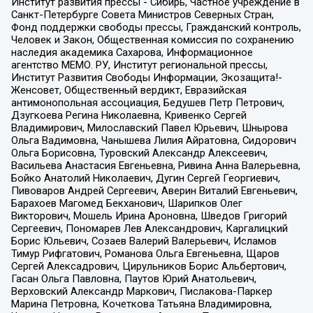
Институт развития прессы - Сибирь, Частное учреждение в
Санкт-Петербурге Совета Министров Северных Стран,
Фонд поддержки свободы прессы, Гражданский контроль,
Человек и Закон, Общественная комиссия по сохранению
наследия академика Сахарова, Информационное
агентство МЕМО. РУ, Институт региональной прессы,
Институт Развития Свободы Информации, Экозащита!-
Женсовет, Общественный вердикт, Евразийская
антимонопольная ассоциация, Бедушев Петр Петрович,
Дзугкоева Регина Николаевна, Кривенко Сергей
Владимирович, Милославский Павел Юрьевич, Шнырова
Ольга Вадимовна, Чанышева Лилия Айратовна, Сидорович
Ольга Борисовна, Туровский Александр Алексеевич,
Васильева Анастасия Евгеньевна, Ривина Анна Валерьевна,
Бойко Анатолий Николаевич, Дугин Сергей Георгиевич,
Пивоваров Андрей Сергеевич, Аверин Виталий Евгеньевич,
Барахоев Магомед Бекханович, Шарипков Олег
Викторович, Мошель Ирина Ароновна, Шведов Григорий
Сергеевич, Пономарев Лев Александрович, Каргалицкий
Борис Юльевич, Созаев Валерий Валерьевич, Исламов
Тимур Рифгатович, Романова Ольга Евгеньевна, Щаров
Сергей Алексадрович, Цирульников Борис Альбертович,
Гасан Ольга Павловна, Паутов Юрий Анатольевич,
Верховский Александр Маркович, Пислакова-Паркер
Марина Петровна, Кочеткова Татьяна Владимировна,