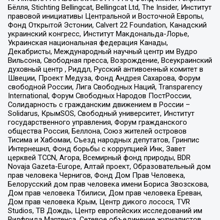
Бёлля, Stichting Bellingcat, Bellingcat Ltd, The Insider, Институт
правовой инициативы Центральной и Восточной Европы,
Фонд Открытой Эстонии, Calvert 22 Foundation, Канадский
украинский конгресс, Институт Макдональда-Лорье,
Украинская национальная федерация Канады,
Декабристы, Международный научный центр им Вудро
Вильсона, Свободная пресса, Возрождение, Всеукраинский
духовный центр , Риддл, Русский антивоенный комитет в
Швеции, Проект Медуза, Фонд Андрея Сахарова, Форум
свободной России, Лига Свободных Наций, Transparеncy
International, Форум Свободных Народов ПостРоссии,
Солидарность с гражданским движением в России –
Solidarus, КрымSOS, Свободный университет, Институт
государственного управления, Форум гражданского
общества Россия, Беллона, Союз жителей островов
Тисима и Хабомаи, Съезд народных депутатов, Гринпис
Интернешнл, Фонд борьбы с коррупцией Инк, Завет
церквей TCCN, Агора, Всемирный фонд природы, BDR
Novaja Gazeta-Europe, Алтай проект, Образовательный дом
прав человека Чернигов, Фонд Дом Прав Человека,
Белорусский дом прав человека имени Бориса Звозскова,
Дом прав человека Тбилиси, Дом прав человека Ереван,
Дом прав человека Крым, Центр дикого лосося, TVR
Studios, ТВ Дождь, Центр европейских исследований им
Вилфрида Мартенса, Сетевое объединение журналистов