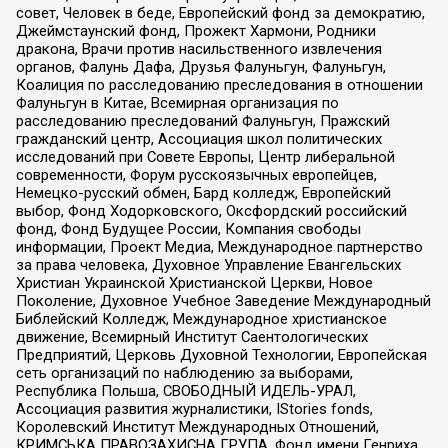
совет, Человек в беде, Европейский фонд за демократию,
Джеймстаунский фонд, Прожект Хармони, Родники
дракона, Врачи против насильственного извлечения
органов, Фалунь Дафа, Друзья Фалуньгун, Фалуньгун,
Коалиция по расследованию преследования в отношении
Фалуньгун в Китае, Всемирная организация по
расследованию преследований Фалуньгун, Пражский
гражданский центр, Ассоциация школ политических
исследований при Совете Европы, Центр либеральной
современности, Форум русскоязычных европейцев,
Немецко-русский обмен, Бард колледж, Европейский
выбор, Фонд Ходорковского, Оксфордский российский
фонд, Фонд Будущее России, Компания свободы
информации, Проект Медиа, Международное партнерство
за права человека, Духовное Управление Евангельских
Христиан Украинской Христианской Церкви, Новое
Поколение, Духовное Учебное Заведение Международный
Библейский Колледж, Международное христианское
движение, Всемирный Институт Саентологических
Предприятий, Церковь Духовной Технологии, Европейская
сеть организаций по наблюдению за выборами,
Республика Польша, СВОБОДНЫЙ ИДЕЛЬ-УРАЛ,
Ассоциация развития журналистики, IStories fonds,
Королевский Институт Международных Отношений,
КРИМСЬКА ПРАВОЗАХИСНА ГРУПА, Фонд имени Генриха