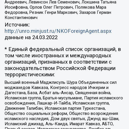
Андреевич, Левинсон Лев Семенович, Локшина Татьяна
Иосифовна, Орлов Олег Петрович, Полякова Мара
Федоровна, Резник Генри Маркович, Захаров Герман
Константинович
Источник:
http://unro.minjust.ru/NKOForeignAgent.aspx
данные на
24.03.2022
* Единый федеральный список организаций, в
том числе иностранных и международных
организаций, признанных в соответствии с
законодательством Российской Федерации
террористическими:
Высший военный Маджлисуль Шура Объединенных сил
моджахедов Кавказа, Конгресс народов Ичкерии и
Дагестана, База, Асбат аль-Ансар, Священная война,
Исламская группа, Братья-мусульмане, Партия исламского
освобождения, Лашкар-И-Тайба, Исламская группа,
Движение Талибан, Исламская партия Туркестана,
Общество социальных реформ, Общество возрождения
исламского наследия, Дом двух святых, Джунд аш-Шам,
Исламский джихад, Аль-Каида, Имарат Кавказ, АБТО,