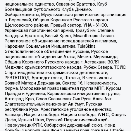
национальное единство, Северное Братство, Клуб
Болельщиков Футбольного Клуба Динамо,
Файзрахманисты, Мусульманская религиозная организация
п. Боровский, Община Коренного Русского народа
Щелковского района, Правый сектор, УНА - УНСО,
Украинская повстанческая армия, Тризуб им. Степана
Бандеры, Братство, Белый Крест, Misanthropic division,
Религиозное объединение последователей инглиизма,
Народная Социальная Инициатива, TulaSkins,
Этнополитическое объединение Русские, Русское
национальное объединение Атака, Мечеть Мирмамеда,
Община Коренного Русского народа г. Астрахани, ВОЛЯ,
Меджлис крымскотатарского народа, Рубеж Севера, ТОЙС,
О противодействии экстремистской деятельности,
РЕВТАТПОД, Артподготовка, Штольц, В честь иконы
Божией Матери Державная, Сектор 16, Независимость,
Фирма, Молодежная правозащитная группа МПГ, Курсом
Правды и Единения, Каракольская инициативная группа,
Автоград Крю, Союз Славянских Сил Руси, Алля-Аят,
Благотворительный пансионат Ак Умут, Русская
республика Русь, Арестантское уголовное единство,
Башкорт, Нация и свобода, Нация и свобода, W.H.С., Фалунь
Дафа, Иртыш Ultras, Русский Патриотический клуб-
Новокузнецк/РПК, Сибирский державный союз, Фонд
борьбы с коррупцией, Фонд защиты прав граждан, Штабы