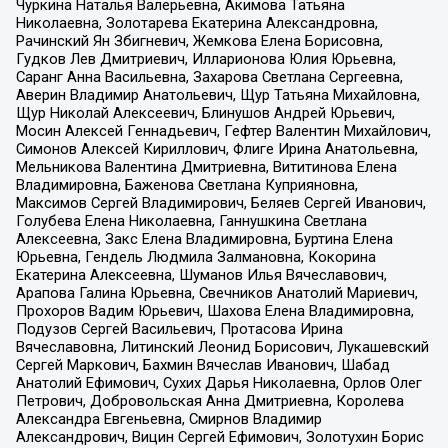
Чуркина Наталья Валерьевна, Акимова Татьяна
Николаевна, Золотарева Екатерина Александровна,
Рачинский Ян Збигневич, Жемкова Елена Борисовна,
Гудков Лев Дмитриевич, Илларионова Юлия Юрьевна,
Саранг Анна Васильевна, Захарова Светлана Сергеевна,
Аверин Владимир Анатольевич, Щур Татьяна Михайловна,
Щур Николай Алексеевич, Блинушов Андрей Юрьевич,
Мосин Алексей Геннадьевич, Гефтер Валентин Михайлович,
Симонов Алексей Кириллович, Флиге Ирина Анатольевна,
Мельникова Валентина Дмитриевна, Вититинова Елена
Владимировна, Баженова Светлана Куприяновна,
Максимов Сергей Владимирович, Беляев Сергей Иванович,
Голубева Елена Николаевна, Ганнушкина Светлана
Алексеевна, Закс Елена Владимировна, Буртина Елена
Юрьевна, Гендель Людмила Залмановна, Кокорина
Екатерина Алексеевна, Шуманов Илья Вячеславович,
Арапова Галина Юрьевна, Свечников Анатолий Мариевич,
Прохоров Вадим Юрьевич, Шахова Елена Владимировна,
Подузов Сергей Васильевич, Протасова Ирина
Вячеславовна, Литинский Леонид Борисович, Лукашевский
Сергей Маркович, Бахмин Вячеслав Иванович, Шабад
Анатолий Ефимович, Сухих Дарья Николаевна, Орлов Олег
Петрович, Добровольская Анна Дмитриевна, Королева
Александра Евгеньевна, Смирнов Владимир
Александрович, Вицин Сергей Ефимович, Золотухин Борис