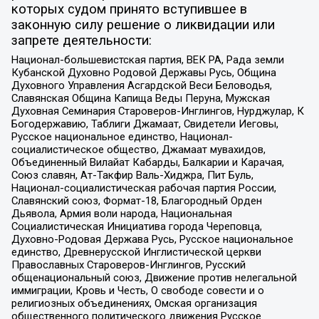
которых судом принято вступившее в
законную силу решение о ликвидации или
запрете деятельности:
Национал-большевистская партия, ВЕК РА, Рада земли
Кубанской Духовно Родовой Державы Русь, Община
Духовного Управления Асгардской Веси Беловодья,
Славянская Община Капища Веды Перуна, Мужская
Духовная Семинария Староверов-Инглингов, Нурджулар, К
Богодержавию, Таблиги Джамаат, Свидетели Иеговы,
Русское национальное единство, Национал-
социалистическое общество, Джамаат мувахидов,
Объединенный Вилайат Кабарды, Балкарии и Карачая,
Союз славян, Ат-Такфир Валь-Хиджра, Пит Буль,
Национал-социалистическая рабочая партия России,
Славянский союз, Формат-18, Благородный Орден
Дьявола, Армия воли народа, Национальная
Социалистическая Инициатива города Череповца,
Духовно-Родовая Держава Русь, Русское национальное
единство, Древнерусской Инглистической церкви
Православных Староверов-Инглингов, Русский
общенациональный союз, Движение против нелегальной
иммиграции, Кровь и Честь, О свободе совести и о
религиозных объединениях, Омская организация
общественного политического движения Русское