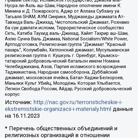
Правый сектор, Исламское государство, Джабха аль-
Нусра ли-Ахль аш-Шам, Народное ополчение имени К.
Минина и Д. Пожарского, Аджр от Аллаха Субхану уа
Тагьаля SHAM, АУМ Синрике, Муджахеды джамаата Ат-
Тавхида Валь-Джихад, Чистопольский Джамаат, Рохнамо
ба суи давлати исломи, Террористическое сообщество
Сеть, Катиба Таухид валь-Джихад, Хайят Тахрир аш-Шам,
Ахлю Сунна Валь Джамаа, National Socialism/White Power,
Артподготовка, Религиозная группа “Джамаат “Красный
пахарь”, Колумбайн, Хатлонский джамаат, Мусульманская
религиозная группа п. Кушкуль г. Оренбург, Крымско-
татарский добровольческий батальон имени Номана
Челебиджихана, Азов, Партия исламского возрождения
Таджикистана, Народная самооборона, Дуббайский
джамаат, московская ячейка, Батал-Хаджи Белхороев,
Маньяки Культ Убийц, Молодёжь Которая Улыбается,
Легион Свобода России, Айдар, Русский добровольческий
корпус
Источник:
http://nac.gov.ru/terroristicheskie-i-
ekstremistskie-organizacii-i-materialy.html
данные
на
16.11.2023
* Перечень общественных объединений и
религиозных организаций в отношении