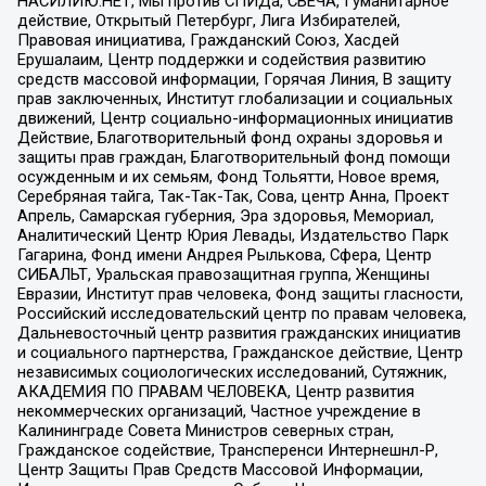
НАСИЛИЮ.НЕТ, Мы против СПИДа, СВЕЧА, Гуманитарное
действие, Открытый Петербург, Лига Избирателей,
Правовая инициатива, Гражданский Союз, Хасдей
Ерушалаим, Центр поддержки и содействия развитию
средств массовой информации, Горячая Линия, В защиту
прав заключенных, Институт глобализации и социальных
движений, Центр социально-информационных инициатив
Действие, Благотворительный фонд охраны здоровья и
защиты прав граждан, Благотворительный фонд помощи
осужденным и их семьям, Фонд Тольятти, Новое время,
Серебряная тайга, Так-Так-Так, Сова, центр Анна, Проект
Апрель, Самарская губерния, Эра здоровья, Мемориал,
Аналитический Центр Юрия Левады, Издательство Парк
Гагарина, Фонд имени Андрея Рылькова, Сфера, Центр
СИБАЛЬТ, Уральская правозащитная группа, Женщины
Евразии, Институт прав человека, Фонд защиты гласности,
Российский исследовательский центр по правам человека,
Дальневосточный центр развития гражданских инициатив
и социального партнерства, Гражданское действие, Центр
независимых социологических исследований, Сутяжник,
АКАДЕМИЯ ПО ПРАВАМ ЧЕЛОВЕКА, Центр развития
некоммерческих организаций, Частное учреждение в
Калининграде Совета Министров северных стран,
Гражданское содействие, Трансперенси Интернешнл-Р,
Центр Защиты Прав Средств Массовой Информации,