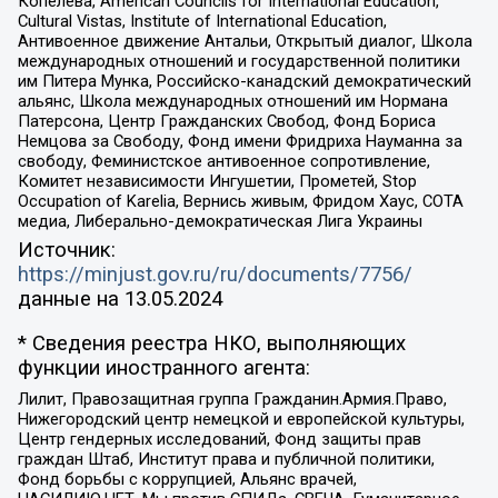
Копелева, American Councils for International Education,
Cultural Vistas, Institute of International Education,
Антивоенное движение Антальи, Открытый диалог, Школа
международных отношений и государственной политики
им Питера Мунка, Российско-канадский демократический
альянс, Школа международных отношений им Нормана
Патерсона, Центр Гражданских Свобод, Фонд Бориса
Немцова за Свободу, Фонд имени Фридриха Науманна за
свободу, Феминистское антивоенное сопротивление,
Комитет независимости Ингушетии, Прометей, Stop
Occupation of Karelia, Вернись живым, Фридом Хаус, СОТА
медиа, Либерально-демократическая Лига Украины
Источник:
https://minjust.gov.ru/ru/documents/7756/
данные на
13.05.2024
* Сведения реестра НКО, выполняющих
функции иностранного агента:
Лилит, Правозащитная группа Гражданин.Армия.Право,
Нижегородский центр немецкой и европейской культуры,
Центр гендерных исследований, Фонд защиты прав
граждан Штаб, Институт права и публичной политики,
Фонд борьбы с коррупцией, Альянс врачей,