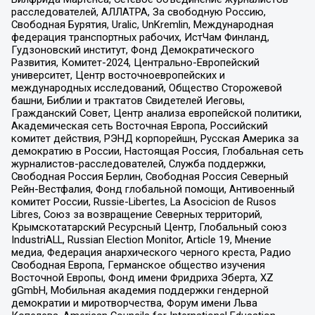
расследователей, АЛЛАТРА, За свободную Россию,
Свободная Бурятия, Uralic, UnKremlin, Международная
федерация транспортных рабочих, ИстЧам Финланд,
Гудзоновский институт, Фонд Демократического
Развития, Комитет-2024, Центрально-Европейский
университет, Центр восточноевропейских и
международных исследований, Общество Сторожевой
башни, Библии и трактатов Свидетелей Иеговы,
Гражданский Совет, Центр анализа европейской политики,
Академическая сеть Восточная Европа, Российский
комитет действия, РЭНД корпорейшн, Русская Америка за
демократию в России, Настоящая Россия, Глобальная сеть
журналистов-расследователей, Служба поддержки,
Свободная Россия Берлин, Свободная Россия Северный
Рейн-Вестфалия, Фонд глобальной помощи, Антивоенный
комитет России, Russie-Libertes, La Asocicion de Rusos
Libres, Союз за возвращение Северных территорий,
Крымскотатарский Ресурсный Центр, Глобальный союз
IndustriALL, Russian Election Monitor, Article 19, Мнение
медиа, Федерация анархического черного креста, Радио
Свободная Европа, Германское общество изучения
Восточной Европы, Фонд имени Фридриха Эберта, XZ
gGmbH, Мобильная академия поддержки гендерной
демократии и миротворчества, Форум имени Льва