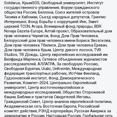
Solidarus, КрымSOS, Свободный университет, Институт
государственного управления, Форум гражданского
общества Россия, Беллона, Союз жителей островов
Тисима и Хабомаи, Съезд народных депутатов, Гринпис
Интернешнл, Фонд борьбы с коррупцией Инк, Завет
церквей TCCN, Агора, Всемирный фонд природы, BDR
Novaja Gazeta-Europe, Алтай проект, Образовательный дом
прав человека Чернигов, Фонд Дом Прав Человека,
Белорусский дом прав человека имени Бориса Звозскова,
Дом прав человека Тбилиси, Дом прав человека Ереван,
Дом прав человека Крым, Центр дикого лосося, TVR
Studios, ТВ Дождь, Центр европейских исследований им
Вилфрида Мартенса, Сетевое объединение журналистов
расследователей, АЛЛАТРА, За свободную Россию,
Свободная Бурятия, Uralic, UnKremlin, Международная
федерация транспортных рабочих, ИстЧам Финланд,
Гудзоновский институт, Фонд Демократического
Развития, Комитет-2024, Центрально-Европейский
университет, Центр восточноевропейских и
международных исследований, Общество Сторожевой
башни, Библии и трактатов Свидетелей Иеговы,
Гражданский Совет, Центр анализа европейской политики,
Академическая сеть Восточная Европа, Российский
комитет действия, РЭНД корпорейшн, Русская Америка за
демократию в России, Настоящая Россия, Глобальная сеть