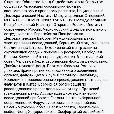
Открытое Общество Фонд Содействия, Фонд Открытое
общество, Американо-российский фонд по
экономическому и правовому развитию, Национальный
Демократический Институт Международных Отношений,
MEDIA DEVELOPMENT INVESTMENT FUND, Международный
Республиканский Институт, Открытая Россия, Институт
современной России, Черноморский фонд регионального
сотрудничества, Европейская Платформа за
Демократические Выборы, Международный центр
электоральных исследований, Германский фонд Маршалла
Соединенных Штатов, Тихоокеанский центр защиты
окружающей среды и природных ресурсов, Свободная
Россия, Всемирный конгресс украинцев, Атлантический
совет, Человек в беде, Европейский фонд за демократию,
Джеймстаунский фонд, Прожект Хармони, Родники
дракона, Врачи против насильственного извлечения
органов, Фалунь Дафа, Друзья Фалуньгун, Фалуньгун,
Коалиция по расследованию преследования в отношении
Фалуньгун в Китае, Всемирная организация по
расследованию преследований Фалуньгун, Пражский
гражданский центр, Ассоциация школ политических
исследований при Совете Европы, Центр либеральной
современности, Форум русскоязычных европейцев,
Немецко-русский обмен, Бард колледж, Европейский
выбор, Фонд Ходорковского, Оксфордский российский