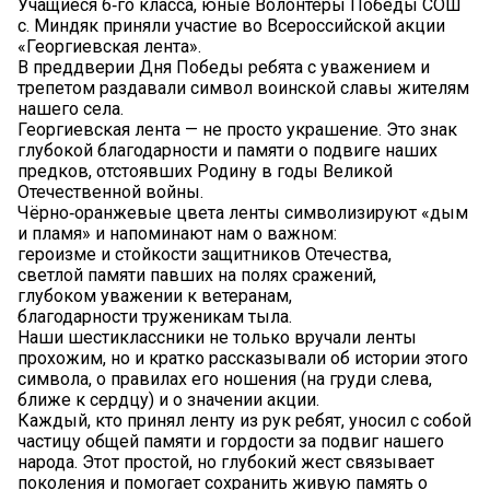
Учащиеся 6‑го класса, юные Волонтеры Победы СОШ
с. Миндяк приняли участие во Всероссийской акции
«Георгиевская лента».
В преддверии Дня Победы ребята с уважением и
трепетом раздавали символ воинской славы жителям
нашего села.
Георгиевская лента — не просто украшение. Это знак
глубокой благодарности и памяти о подвиге наших
предков, отстоявших Родину в годы Великой
Отечественной войны.
Чёрно‑оранжевые цвета ленты символизируют «дым
и пламя» и напоминают нам о важном:
героизме и стойкости защитников Отечества,
светлой памяти павших на полях сражений,
глубоком уважении к ветеранам,
благодарности труженикам тыла.
Наши шестиклассники не только вручали ленты
прохожим, но и кратко рассказывали об истории этого
символа, о правилах его ношения (на груди слева,
ближе к сердцу) и о значении акции.
Каждый, кто принял ленту из рук ребят, уносил с собой
частицу общей памяти и гордости за подвиг нашего
народа. Этот простой, но глубокий жест связывает
поколения и помогает сохранить живую память о