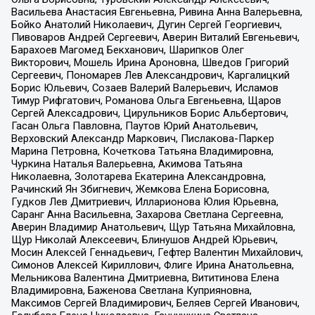
Васильева Анастасия Евгеньевна, Ривина Анна Валерьевна,
Бойко Анатолий Николаевич, Дугин Сергей Георгиевич,
Пивоваров Андрей Сергеевич, Аверин Виталий Евгеньевич,
Барахоев Магомед Бекханович, Шарипков Олег
Викторович, Мошель Ирина Ароновна, Шведов Григорий
Сергеевич, Пономарев Лев Александрович, Каргалицкий
Борис Юльевич, Созаев Валерий Валерьевич, Исламов
Тимур Рифгатович, Романова Ольга Евгеньевна, Щаров
Сергей Алексадрович, Цирульников Борис Альбертович,
Гасан Ольга Павловна, Паутов Юрий Анатольевич,
Верховский Александр Маркович, Пислакова-Паркер
Марина Петровна, Кочеткова Татьяна Владимировна,
Чуркина Наталья Валерьевна, Акимова Татьяна
Николаевна, Золотарева Екатерина Александровна,
Рачинский Ян Збигневич, Жемкова Елена Борисовна,
Гудков Лев Дмитриевич, Илларионова Юлия Юрьевна,
Саранг Анна Васильевна, Захарова Светлана Сергеевна,
Аверин Владимир Анатольевич, Щур Татьяна Михайловна,
Щур Николай Алексеевич, Блинушов Андрей Юрьевич,
Мосин Алексей Геннадьевич, Гефтер Валентин Михайлович,
Симонов Алексей Кириллович, Флиге Ирина Анатольевна,
Мельникова Валентина Дмитриевна, Вититинова Елена
Владимировна, Баженова Светлана Куприяновна,
Максимов Сергей Владимирович, Беляев Сергей Иванович,