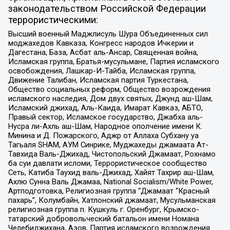
законодательством Российской Федерации
террористическими:
Высший военный Маджлисуль Шура Объединенных сил
моджахедов Кавказа, Конгресс народов Ичкерии и
Дагестана, База, Асбат аль-Ансар, Священная война,
Исламская группа, Братья-мусульмане, Партия исламского
освобождения, Лашкар-И-Тайба, Исламская группа,
Движение Талибан, Исламская партия Туркестана,
Общество социальных реформ, Общество возрождения
исламского наследия, Дом двух святых, Джунд аш-Шам,
Исламский джихад, Аль-Каида, Имарат Кавказ, АБТО,
Правый сектор, Исламское государство, Джабха аль-
Нусра ли-Ахль аш-Шам, Народное ополчение имени К.
Минина и Д. Пожарского, Аджр от Аллаха Субхану уа
Тагьаля SHAM, АУМ Синрике, Муджахеды джамаата Ат-
Тавхида Валь-Джихад, Чистопольский Джамаат, Рохнамо
ба суи давлати исломи, Террористическое сообщество
Сеть, Катиба Таухид валь-Джихад, Хайят Тахрир аш-Шам,
Ахлю Сунна Валь Джамаа, National Socialism/White Power,
Артподготовка, Религиозная группа “Джамаат “Красный
пахарь”, Колумбайн, Хатлонский джамаат, Мусульманская
религиозная группа п. Кушкуль г. Оренбург, Крымско-
татарский добровольческий батальон имени Номана
Челебиджихана, Азов, Партия исламского возрождения