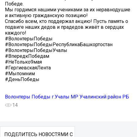
Победе.
Мы гордимся нашими учениками за их неравнодушие
и активную гражданскую позицию!
Спасибо всем, кто поддержал акцию! Пусть память о
подвиге наших дедов и прадедов живёт в сердцах
каждого!
#ВолонтерыПобеды
#ВолонтерыПобедыРеспубликаБашкортостан
#ВолонтерыПобедыУчалы
#ВпередкПобедам
#НеТолько9мая
#ГергиевскаяЛента
#Мыпомним
#ДеньПобеды
Волонтеры Победы г.Учалы МР Учалинский район РБ
14
ПОДЕЛИТЕСЬ НОВОСТЯМИ С