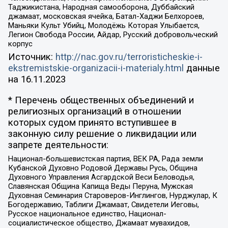
Таджикистана, Народная самооборона, Дуббайский
джамаат, московская ячейка, Батал-Хаджи Белхороев,
Маньяки Культ Убийц, Молодёжь Которая Улыбается,
Легион Свобода России, Айдар, Русский добровольческий
корпус
Источник:
http://nac.gov.ru/terroristicheskie-i-
ekstremistskie-organizacii-i-materialy.html
данные
на
16.11.2023
* Перечень общественных объединений и
религиозных организаций в отношении
которых судом принято вступившее в
законную силу решение о ликвидации или
запрете деятельности:
Национал-большевистская партия, ВЕК РА, Рада земли
Кубанской Духовно Родовой Державы Русь, Община
Духовного Управления Асгардской Веси Беловодья,
Славянская Община Капища Веды Перуна, Мужская
Духовная Семинария Староверов-Инглингов, Нурджулар, К
Богодержавию, Таблиги Джамаат, Свидетели Иеговы,
Русское национальное единство, Национал-
социалистическое общество, Джамаат мувахидов,