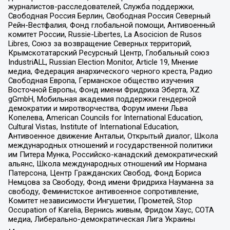
журналистов-расследователей, Служба поддержки,
Свободная Россия Берлин, Свободная Россия Северный
Рейн-Вестфалия, Фонд глобальной помощи, Антивоенный
комитет России, Russie-Libertes, La Asocicion de Rusos
Libres, Союз за возвращение Северных территорий,
Крымскотатарский Ресурсный Центр, Глобальный союз
IndustriALL, Russian Election Monitor, Article 19, Мнение
медиа, Федерация анархического черного креста, Радио
Свободная Европа, Германское общество изучения
Восточной Европы, Фонд имени Фридриха Эберта, XZ
gGmbH, Мобильная академия поддержки гендерной
демократии и миротворчества, Форум имени Льва
Копелева, American Councils for International Education,
Cultural Vistas, Institute of International Education,
Антивоенное движение Антальи, Открытый диалог, Школа
международных отношений и государственной политики
им Питера Мунка, Российско-канадский демократический
альянс, Школа международных отношений им Нормана
Патерсона, Центр Гражданских Свобод, Фонд Бориса
Немцова за Свободу, Фонд имени Фридриха Науманна за
свободу, Феминистское антивоенное сопротивление,
Комитет независимости Ингушетии, Прометей, Stop
Occupation of Karelia, Вернись живым, Фридом Хаус, СОТА
медиа, Либерально-демократическая Лига Украины