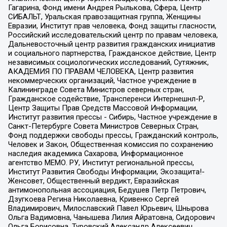
Гагарина, Фонд имени Андрея Рылькова, Сфера, Центр
СИБАЛЬТ, Уральская правозащитная группа, Женщины
Евразии, Институт прав человека, Фонд защиты гласности,
Российский исследовательский центр по правам человека,
Дальневосточный центр развития гражданских инициатив
и социального партнерства, Гражданское действие, Центр
независимых социологических исследований, Сутяжник,
АКАДЕМИЯ ПО ПРАВАМ ЧЕЛОВЕКА, Центр развития
некоммерческих организаций, Частное учреждение в
Калининграде Совета Министров северных стран,
Гражданское содействие, Трансперенси Интернешнл-Р,
Центр Защиты Прав Средств Массовой Информации,
Институт развития прессы - Сибирь, Частное учреждение в
Санкт-Петербурге Совета Министров Северных Стран,
Фонд поддержки свободы прессы, Гражданский контроль,
Человек и Закон, Общественная комиссия по сохранению
наследия академика Сахарова, Информационное
агентство МЕМО. РУ, Институт региональной прессы,
Институт Развития Свободы Информации, Экозащита!-
Женсовет, Общественный вердикт, Евразийская
антимонопольная ассоциация, Бедушев Петр Петрович,
Дзугкоева Регина Николаевна, Кривенко Сергей
Владимирович, Милославский Павел Юрьевич, Шнырова
Ольга Вадимовна, Чанышева Лилия Айратовна, Сидорович
Ольга Борисовна, Туровский Александр Алексеевич,