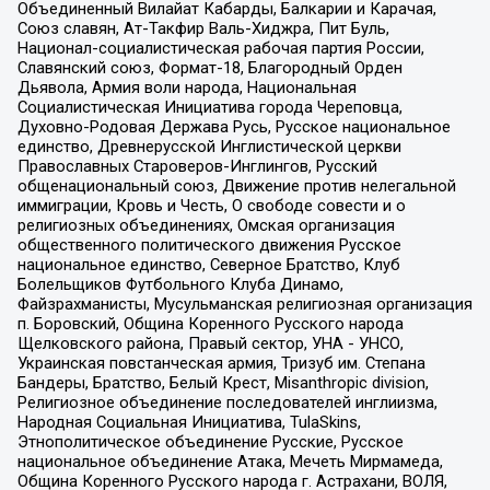
Объединенный Вилайат Кабарды, Балкарии и Карачая,
Союз славян, Ат-Такфир Валь-Хиджра, Пит Буль,
Национал-социалистическая рабочая партия России,
Славянский союз, Формат-18, Благородный Орден
Дьявола, Армия воли народа, Национальная
Социалистическая Инициатива города Череповца,
Духовно-Родовая Держава Русь, Русское национальное
единство, Древнерусской Инглистической церкви
Православных Староверов-Инглингов, Русский
общенациональный союз, Движение против нелегальной
иммиграции, Кровь и Честь, О свободе совести и о
религиозных объединениях, Омская организация
общественного политического движения Русское
национальное единство, Северное Братство, Клуб
Болельщиков Футбольного Клуба Динамо,
Файзрахманисты, Мусульманская религиозная организация
п. Боровский, Община Коренного Русского народа
Щелковского района, Правый сектор, УНА - УНСО,
Украинская повстанческая армия, Тризуб им. Степана
Бандеры, Братство, Белый Крест, Misanthropic division,
Религиозное объединение последователей инглиизма,
Народная Социальная Инициатива, TulaSkins,
Этнополитическое объединение Русские, Русское
национальное объединение Атака, Мечеть Мирмамеда,
Община Коренного Русского народа г. Астрахани, ВОЛЯ,