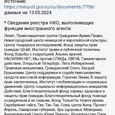
Источник:
https://minjust.gov.ru/ru/documents/7756/
данные на
13.05.2024
* Сведения реестра НКО, выполняющих
функции иностранного агента:
Лилит, Правозащитная группа Гражданин.Армия.Право,
Нижегородский центр немецкой и европейской культуры,
Центр гендерных исследований, Фонд защиты прав
граждан Штаб, Институт права и публичной политики,
Фонд борьбы с коррупцией, Альянс врачей,
НАСИЛИЮ.НЕТ, Мы против СПИДа, СВЕЧА, Гуманитарное
действие, Открытый Петербург, Лига Избирателей,
Правовая инициатива, Гражданский Союз, Хасдей
Ерушалаим, Центр поддержки и содействия развитию
средств массовой информации, Горячая Линия, В защиту
прав заключенных, Институт глобализации и социальных
движений, Центр социально-информационных инициатив
Действие, Благотворительный фонд охраны здоровья и
защиты прав граждан, Благотворительный фонд помощи
осужденным и их семьям, Фонд Тольятти, Новое время,
Серебряная тайга, Так-Так-Так, Сова, центр Анна, Проект
Апрель, Самарская губерния, Эра здоровья, Мемориал,
Аналитический Центр Юрия Левады, Издательство Парк