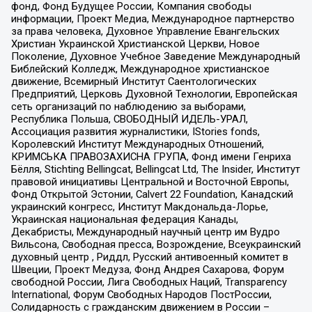
фонд, Фонд Будущее России, Компания свободы
информации, Проект Медиа, Международное партнерство
за права человека, Духовное Управление Евангельских
Христиан Украинской Христианской Церкви, Новое
Поколение, Духовное Учебное Заведение Международный
Библейский Колледж, Международное христианское
движение, Всемирный Институт Саентологических
Предприятий, Церковь Духовной Технологии, Европейская
сеть организаций по наблюдению за выборами,
Республика Польша, СВОБОДНЫЙ ИДЕЛЬ-УРАЛ,
Ассоциация развития журналистики, IStories fonds,
Королевский Институт Международных Отношений,
КРИМСЬКА ПРАВОЗАХИСНА ГРУПА, Фонд имени Генриха
Бёлля, Stichting Bellingcat, Bellingcat Ltd, The Insider, Институт
правовой инициативы Центральной и Восточной Европы,
Фонд Открытой Эстонии, Calvert 22 Foundation, Канадский
украинский конгресс, Институт Макдональда-Лорье,
Украинская национальная федерация Канады,
Декабристы, Международный научный центр им Вудро
Вильсона, Свободная пресса, Возрождение, Всеукраинский
духовный центр , Риддл, Русский антивоенный комитет в
Швеции, Проект Медуза, Фонд Андрея Сахарова, Форум
свободной России, Лига Свободных Наций, Transparеncy
International, Форум Свободных Народов ПостРоссии,
Солидарность с гражданским движением в России –