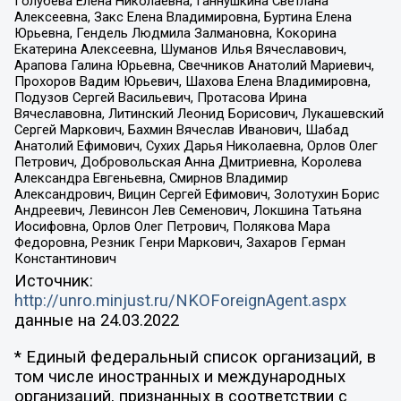
Голубева Елена Николаевна, Ганнушкина Светлана
Алексеевна, Закс Елена Владимировна, Буртина Елена
Юрьевна, Гендель Людмила Залмановна, Кокорина
Екатерина Алексеевна, Шуманов Илья Вячеславович,
Арапова Галина Юрьевна, Свечников Анатолий Мариевич,
Прохоров Вадим Юрьевич, Шахова Елена Владимировна,
Подузов Сергей Васильевич, Протасова Ирина
Вячеславовна, Литинский Леонид Борисович, Лукашевский
Сергей Маркович, Бахмин Вячеслав Иванович, Шабад
Анатолий Ефимович, Сухих Дарья Николаевна, Орлов Олег
Петрович, Добровольская Анна Дмитриевна, Королева
Александра Евгеньевна, Смирнов Владимир
Александрович, Вицин Сергей Ефимович, Золотухин Борис
Андреевич, Левинсон Лев Семенович, Локшина Татьяна
Иосифовна, Орлов Олег Петрович, Полякова Мара
Федоровна, Резник Генри Маркович, Захаров Герман
Константинович
Источник:
http://unro.minjust.ru/NKOForeignAgent.aspx
данные на
24.03.2022
* Единый федеральный список организаций, в
том числе иностранных и международных
организаций, признанных в соответствии с