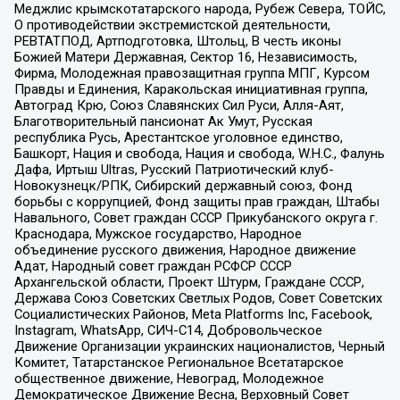
Меджлис крымскотатарского народа, Рубеж Севера, ТОЙС,
О противодействии экстремистской деятельности,
РЕВТАТПОД, Артподготовка, Штольц, В честь иконы
Божией Матери Державная, Сектор 16, Независимость,
Фирма, Молодежная правозащитная группа МПГ, Курсом
Правды и Единения, Каракольская инициативная группа,
Автоград Крю, Союз Славянских Сил Руси, Алля-Аят,
Благотворительный пансионат Ак Умут, Русская
республика Русь, Арестантское уголовное единство,
Башкорт, Нация и свобода, Нация и свобода, W.H.С., Фалунь
Дафа, Иртыш Ultras, Русский Патриотический клуб-
Новокузнецк/РПК, Сибирский державный союз, Фонд
борьбы с коррупцией, Фонд защиты прав граждан, Штабы
Навального, Совет граждан СССР Прикубанского округа г.
Краснодара, Мужское государство, Народное
объединение русского движения, Народное движение
Адат, Народный совет граждан РСФСР СССР
Архангельской области, Проект Штурм, Граждане СССР,
Держава Союз Советских Светлых Родов, Совет Советских
Социалистических Районов, Meta Platforms Inc, Facebook,
Instagram, WhatsApp, СИЧ-С14, Добровольческое
Движение Организации украинских националистов, Черный
Комитет, Татарстанское Региональное Всетатарское
общественное движение, Невоград, Молодежное
Демократическое Движение Весна, Верховный Совет