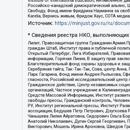
Institute of International Education, Антивоенн
Российско-канадский демократический альянс, 
Свободу, Фонд имени Фридриха Науманна за свобо
Karelia, Вернись живым, Фридом Хаус, СОТА меди
Источник:
https://minjust.gov.ru/ru/doc
* Сведения реестра НКО, выполняющих 
Лилит, Правозащитная группа Гражданин.Армия.П
граждан Штаб, Институт права и публичной поли
Открытый Петербург, Лига Избирателей, Правова
информации, Горячая Линия, В защиту прав закл
Благотворительный фонд охраны здоровья и защи
Серебряная тайга, Так-Так-Так, Сова, центр Анн
Парк Гагарина, Фонд имени Андрея Рылькова, Сф
гласности, Российский исследовательский центр 
Гражданское действие, Центр независимых соци
организаций, Частное учреждение в Калининград
Средств Массовой Информации, Институт развити
свободы прессы, Гражданский контроль, Человек
РУ, Институт региональной прессы, Институт Ра
ассоциация, Бедушев Петр Петрович, Дзугкоева 
Чанышева Лилия Айратовна, Сидорович Ольга Бори
Анатолий Николаевич, Дугин Сергей Георгиевич, 
Викторович, Мошель Ирина Ароновна, Шведов Гри