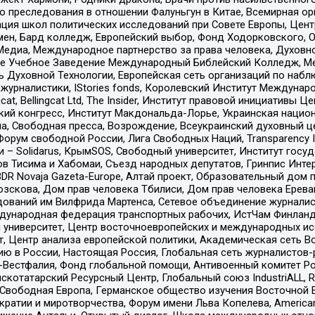
ию преследования в отношении Фалуньгун в Китае, Всемирная о
ация школ политических исследований при Совете Европы, Цен
мен, Бард колледж, Европейский выбор, Фонд Ходорковского,
едиа, Международное партнерство за права человека, Духовно
ое Учебное Заведение Международный Библейский Колледж, М
ь Духовной Технологии, Европейская сеть организаций по наб
урналистики, IStories fonds, Королевский Институт Между
gcat, Bellingcat Ltd, The Insider, Институт правовой инициатив
инский конгресс, Институт Макдональда-Лорье, Украинская нац
, Свободная пресса, Возрождение, Всеукраинский духовный цен
орум свободной России, Лига Свободных Наций, Transparеncy I
– Solidarus, КрымSOS, Свободный университет, Институт госу
в Тисима и Хабомаи, Съезд народных депутатов, Гринпис Инте
DR Novaja Gazeta-Europe, Алтай проект, Образовательный дом 
зскова, Дом прав человека Тбилиси, Дом прав человека Ерева
едований им Вилфрида Мартенса, Сетевое объединение журнали
Международная федерация транспортных рабочих, ИстЧам Финлан
й университет, Центр восточноевропейских и международных и
, Центр анализа европейской политики, Академическая сеть Во
ю в России, Настоящая Россия, Глобальная сеть журналистов
естфалия, Фонд глобальной помощи, Антивоенный комитет России,
татарский Ресурсный Центр, Глобальный союз IndustriALL, Russi
 Свободная Европа, Германское общество изучения Восточной 
и и миротворчества, Форум имени Льва Копелева, American Counci