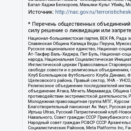
Батал-Хаджи Белхороев, Маньяки Культ Убийц, М
Источник:
http://nac.gov.ru/terroristichesk
* Перечень общественных объединений 
силу решение о ликвидации или запрете
Национал-большевистская партия, ВЕК РА, Рада 
Славянская Община Капища Веды Перуна, Мужская
Русское национальное единство, Национал-социа
Ат-Такфир Валь-Хиджра, Пит Буль, Национал-соц
народа, Национальная Социалистическая Инициат
Инглистической церкви Православных Староверов
свободе совести и о религиозных объединениях,
Клуб Болельщиков Футбольного Клуба Динамо, Фа
Щелковского района, Правый сектор, УНА - УНСО, У
Религиозное объединение последователей инглии
объединение Атака, Мечеть Мирмамеда, Община К
противодействии экстремистской деятельности, 
Молодежная правозащитная группа МПГ, Курсом П
Благотворительный пансионат Ак Умут, Русская ре
Иртыш Ultras, Русский Патриотический клуб-Нов
Навального, Совет граждан СССР Прикубанского 
Народный совет граждан РСФСР СССР Архангельск
Социалистических Районов, Meta Platforms Inc, 