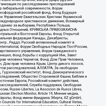
рганизация по расследованию преследований
тр либеральной современности, Форум
 Оксфордский российский фонд, Фонд Будущее
е Управление Евангельских Христиан Украинской
еждународное христианское движение, Всемирный
людению за выборами, Республика Польша,
народных Отношений, КРИМСЬКА ПРАВОЗАХИСНА
ы Центральной и Восточной Европы, Фонд Открытой
иональная федерация Канады, Декабристы,
тр , Риддл, Русский антивоенный комитет в
nternational, Форум Свободных Народов ПостРоссии,
дарственного управления, Форум гражданского
рнешнл, Фонд борьбы с коррупцией Инк, Завет
прав человека Чернигов, Фонд Дом Прав Человека,
н, Дом прав человека Крым, Центр дикого лосося,
стов расследователей, АЛЛАТРА, За свободную
д, Гудзоновский институт, Фонд Демократического
сследований, Общество Сторожевой башни, Библии и
сточная Европа, Российский комитет действия,
-расследователей, Служба поддержки, Свободная
 Russie-Libertes, La Asocicion de Rusos Libres,
an Election Monitor, Article 19, Мнение медиа,
Европы, Фонд имени Фридриха Эберта, XZ gGmbH,
ls for International Education, Cultural Vistas,