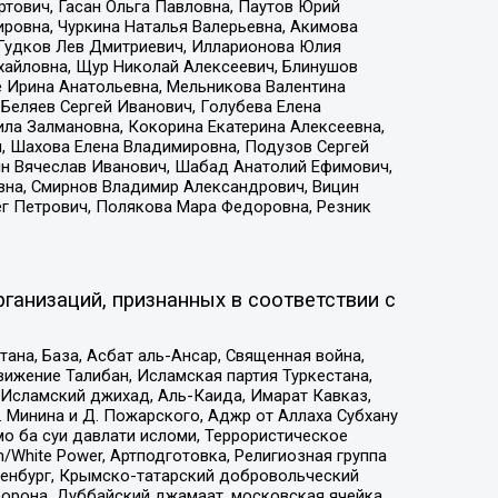
тович, Гасан Ольга Павловна, Паутов Юрий
ровна, Чуркина Наталья Валерьевна, Акимова
 Гудков Лев Дмитриевич, Илларионова Юлия
ихайловна, Щур Николай Алексеевич, Блинушов
е Ирина Анатольевна, Мельникова Валентина
Беляев Сергей Иванович, Голубева Елена
ила Залмановна, Кокорина Екатерина Алексеевна,
, Шахова Елена Владимировна, Подузов Сергей
ин Вячеслав Иванович, Шабад Анатолий Ефимович,
вна, Смирнов Владимир Александрович, Вицин
ег Петрович, Полякова Мара Федоровна, Резник
ганизаций, признанных в соответствии с
на, База, Асбат аль-Ансар, Священная война,
ижение Талибан, Исламская партия Туркестана,
Исламский джихад, Аль-Каида, Имарат Кавказ,
 Минина и Д. Пожарского, Аджр от Аллаха Субхану
о ба суи давлати исломи, Террористическое
/White Power, Артподготовка, Религиозная группа
Оренбург, Крымско-татарский добровольческий
орона, Дуббайский джамаат, московская ячейка,