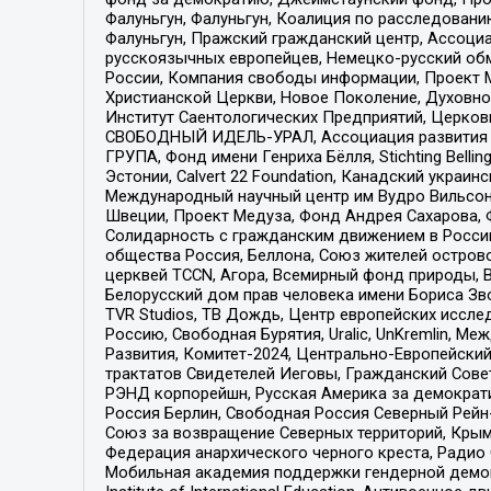
Фалуньгун, Фалуньгун, Коалиция по расследован
Фалуньгун, Пражский гражданский центр, Ассоци
русскоязычных европейцев, Немецко-русский об
России, Компания свободы информации, Проект М
Христианской Церкви, Новое Поколение, Духовн
Институт Саентологических Предприятий, Церков
СВОБОДНЫЙ ИДЕЛЬ-УРАЛ, Ассоциация развития ж
ГРУПА, Фонд имени Генриха Бёлля, Stichting Bellin
Эстонии, Calvert 22 Foundation, Канадский укра
Международный научный центр им Вудро Вильсона
Швеции, Проект Медуза, Фонд Андрея Сахарова, Ф
Солидарность с гражданским движением в России 
общества Россия, Беллона, Союз жителей острово
церквей TCCN, Агора, Всемирный фонд природы, B
Белорусский дом прав человека имени Бориса Зво
TVR Studios, ТВ Дождь, Центр европейских иссл
Россию, Свободная Бурятия, Uralic, UnKremlin, 
Развития, Комитет-2024, Центрально-Европейски
трактатов Свидетелей Иеговы, Гражданский Совет
РЭНД корпорейшн, Русская Америка за демократи
Россия Берлин, Свободная Россия Северный Рейн-В
Союз за возвращение Северных территорий, Крымско
Федерация анархического черного креста, Радио
Мобильная академия поддержки гендерной демократи