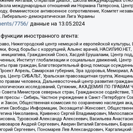
ое движение Антальи, Открытый диалог, Школа международных отн
Школа международных отношений им Нормана Патерсона, Центр
ду, Феминистское антивоенное сопротивление, Комитет независ
а, Либерально-демократическая Лига Украины
uments/7756/
данные на
13.05.2024
функции иностранного агента:
раво, Нижегородский центр немецкой и европейской культуры,
тики, Фонд борьбы с коррупцией, Альянс врачей, НАСИЛИЮ.НЕТ,
я инициатива, Гражданский Союз, Хасдей Ерушалаим, Центр по
юченных, Институт глобализации и социальных движений, Цент
ты прав граждан, Благотворительный фонд помощи осужденным
а, Проект Апрель, Самарская губерния, Эра здоровья, Мемориал
ера, Центр СИБАЛЬТ, Уральская правозащитная группа, Женщины
по правам человека, Дальневосточный центр развития гражданс
ологических исследований, Сутяжник, АКАДЕМИЯ ПО ПРАВАМ Ч
е Совета Министров северных стран, Гражданское содействие,
я прессы - Сибирь, Частное учреждение в Санкт-Петербурге С
 и Закон, Общественная комиссия по сохранению наследия ак
звития Свободы Информации, Экозащита!-Женсовет, Общественн
Регина Николаевна, Кривенко Сергей Владимирович, Милославс
совна, Туровский Александр Алексеевич, Васильева Анастасия
Пивоваров Андрей Сергеевич, Аверин Виталий Евгеньевич, Бара
горий Сергеевич, Пономарев Лев Александрович, Каргалицкий 