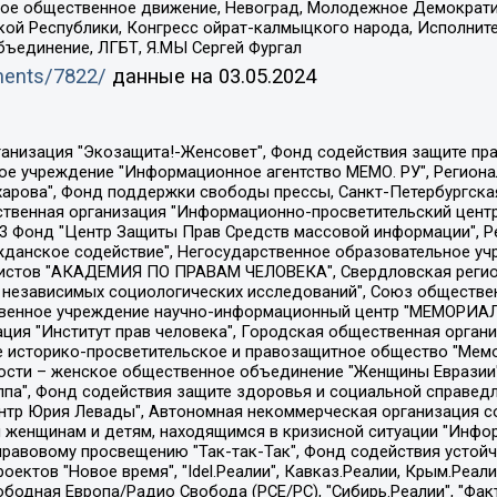
ское общественное движение, Невоград, Молодежное Демократ
ой Республики, Конгресс ойрат-калмыцкого народа, Исполнит
бъединение, ЛГБТ, Я.МЫ Сергей Фургал
uments/7822/
данные на
03.05.2024
Общество с ограниченной ответственностью "Радио Свободная Европа/Радио Свобода", Чешское информационное агентство "MEDIUM-ORIENT", Красноярская региональная общественная организация "Мы против СПИДа", Камалягин Денис Николаевич, Маркелов Сергей Евгеньевич, Пономарев Лев Александрович, Савицкая Людмила Алексеевна, Автономная некоммерческая организация "Центр по работе с проблемой насилия "НАСИЛИЮ.НЕТ", Межрегиональный профессиональный союз работников здравоохранения "Альянс врачей", Юридическое лицо, зарегистрированное в Латвийской Республике, SIA "Medusa Project" (регистрационный номер 40103797863, дата регистрации 10.06.2014), Некоммерческая организация "Фонд по борьбе с коррупцией", Автономная некоммерческая организация "Институт права и публичной политики", Баданин Роман Сергеевич, Гликин Максим Александрович, Железнова Мария Михайловна, Лукьянова Юлия Сергеевна, Маетная Елизавета Витальевна, Маняхин Петр Борисович, Чуракова Ольга Владимировна, Ярош Юлия Петровна, Юридическое лицо "The Insider SIA", зарегистрированное в Риге, Латвийская Республика (дата регистрации 26.06.2015), являющееся администратором доменного имени интернет-издания "The Insider SIA", https://theins.ru, Постернак Алексей Евгеньевич, Рубин Михаил Аркадьевич, Анин Роман Александрович, Юридическое лицо Istories fonds, зарегистрированное в Латвийской Республике (регистрационный номер 50008295751, дата регистрации 24.02.2020), Великовский Дмитрий Александрович, Долинина Ирина Николаевна, Мароховская Алеся Алексеевна, Шлейнов Роман Юрьевич, Шмагун Олеся Валентиновна, Общество с ограниченной ответственностью "Альтаир 2021", Общество с ограниченной ответственностью "Вега 2021", Общество с ограниченной ответственностью "Главный редактор 2021", Общество с ограниченной ответственностью "Ромашки монолит", Важенков Артем Валерьевич, Ивановская областная общественная организация "Центр гендерных исследований", Гурман Юрий Альбертович, Медиапроект "ОВД-Инфо", Егоров Владимир Владимирович, Жилинский Владимир Александрович, Общество с ограниченной ответственностью "ЗП", Иванова София Юрьевна, Карезина Инна Павловна, Кильтау Екатерина Викторовна, Петров Алексей Викторович, Пискунов Сергей Евгеньевич, Смирнов Сергей Сергеевич, Тихонов Михаил Сергеевич, Общество с ограниченной ответственностью "ЖУРНАЛИСТ-ИНОСТРАННЫЙ АГЕНТ", Арапова Галина Юрьевна, Вольтская Татьяна Анатольевна, Американская компания "Mason G.E.S. Anonymous Foundation" (США), являющаяся владельцем интернет-издания https://mnews.world/, Компания "Stichting Bellingcat", зарегистрированная в Нидерландах (дата регистрации 11.07.2018), Захаров Андрей Вячеславович, Клепиковская Екатерина Дмитриевна, Общество с ограниченной ответственностью "МЕМО", Перл Роман Александрович, Симонов Евгений Алексеевич, Соловьева Елена Анатольевна, Сотников Даниил Владимирович, Сурначева Елизавета Дмитриевна, Автономная некоммерческая организация по защите прав человека и информированию населения "Якутия – Наше Мнение", Общество с ограниченной ответственностью "Москоу диджитал медиа", с 26.01.2023 Общество с ограниченной ответственностью "Чайка Белые сады", Ветошкина Валерия Валерьевна, Заговора Максим Александрович, Межрегиональное общественное движение "Российская ЛГБТ - сеть", Оленичев Максим Владимирович, Павлов Иван Юрьевич, Скворцова Елена Сергеевна, Общество с ограниченной ответственностью "Как бы инагент", Кочетков Игорь Викторович, Общество с ограниченной ответственностью "Честные выборы", Еланчик Олег Александрович, Общество с ограниченной ответственностью "Нобелевский призыв", Гималова Регина Эмилевна, Григорьев Андрей Валерьевич, Григорьева Алина Александровна, Ассоциация по содействию защите прав призывников, альтернативнослужащих и военнослужащих "Правозащитная группа "Гражданин.Армия.Право", Хисамова Регина Фаритовна, Автономная некоммерческая организация по реализа