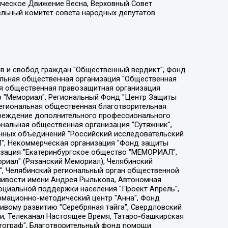
ическое Движение Весна, Верховный Совет
ельный комитет совета народных депутатов
ции социально-правовых программ "Лилит", Дальневосточное общественное движение "Маяк", Санкт-Петербургская ЛГБТ-инициативная группа "Выход", Инициативная группа ЛГБТ+ "Реверс", Алексеев Андрей Викторович, Бекбулатова Таисия Львовна, Беляев Иван Михайлович, Владыкина Елена Сергеевна, Гельман Марат Александрович, Никульшина Вероника Юрьевна, Толоконникова Надежда Андреевна, Шендерович Виктор Анатольевич, Общество с ограниченной ответственностью "Данное сообщение", Общество с ограниченной ответственностью Издательский дом "Новая глава", Айнбиндер Александра Александровна, Московский комьюнити-центр для ЛГБТ+инициатив, Благотворительный фонд развития филантропии, Deutsche Welle (Германия, Kurt-Schumacher-Strasse 3, 53113 Bonn), Борзунова Мария Михайловна, Воробьев Виктор Викторович, Голубева Анна Львовна, Константинова Алла Михайловна, Малкова Ирина Владимировна, Мурадов Мурад Абдулгалимович, Осетинская Елизавета Николаевна, Понасенков Евгений Николаевич, Ганапольский Матвей Юрьевич, Киселев Евгений Алексеевич, Борухович Ирина Григорьевна, Дремин Иван Тимофеевич, Дубровский Дмитрий Викторович, Красноярская региональная общественная организация поддержки и развития альтернативных образовательных технологий и межкультурных коммуникаций "ИНТЕРРА", Маяковская Екатерина Алексеевна, Фейгин Марк Захарович, Филимонов Андрей Викторович, Дзугкоева Регина Николаевна, Доброхотов Роман Александрович, Дудь Юрий Александрович, Елкин Сергей Владимирович, Кругликов Кирилл Игоревич, Сабунаева Мария Леонидовна, Семенов Алексей Владимирович, Шаинян Карен Багратович, Шульман Екатерина Михайловна, Асафьев Артур Валерьевич, Вахштайн Виктор Семенович, Венедиктов Алексей Алексеевич, Лушникова Екатерина Евгеньевна, Волков Леонид Михайлович, Невзоров Александр Глебович, Пархоменко Сергей Борисович, Сироткин Ярослав Николаевич, Кара-Мурза Владимир Владимирович, Баранова Наталья Владимировна, Гозман Леонид Яковлевич, Кагарлицкий Борис Юльевич, Климарев Михаил Валерьевич, Милов Владимир Станиславович, Автономная некоммерческая организация Краснодарский центр современного искусства "Типография", Моргенштерн Алишер Тагирович, Соболь Любовь Эдуардовна, Общество с ограниченной ответственностью "ЛИЗА НОРМ", Каспаров Гарри Кимович, Ходорковский Михаил Борисович, Общество с ограниченной ответственностью "Апрельские тезисы", Данилович Ирина Брониславовна, Кашин Олег Владимирович, Петров Николай Владимирович, Пивоваров Алексей Владимирович, Соколов Михаил Владимирович, Цветкова Юлия Владимировна, Чичваркин Евгений Александрович, Комитет против пыток/Команда против пыток, Общество с ограниченной ответственностью "Первый научный", Общество с ограниченной ответственностью "Вертолет и ко", Белоцерковская Вероника Борисовна, Кац Максим Евгеньевич, Лазарева Татьяна Юрьевна, Шаведдинов Руслан Табризович, Яшин Илья Валерьевич, Общество с ограниченной ответственностью "Иноагент ААВ", Алешковский Дмитрий Петрович, Альбац Евгения Марковна, Быков Дмитрий Львович, Галямина Юлия Евгеньевна, Лойко Сергей Леонидович, Мартынов Кирилл Константинович, Медведев Сергей Александрович, Крашенинников Федор Геннадиевич, Гордеева Катерина Вл