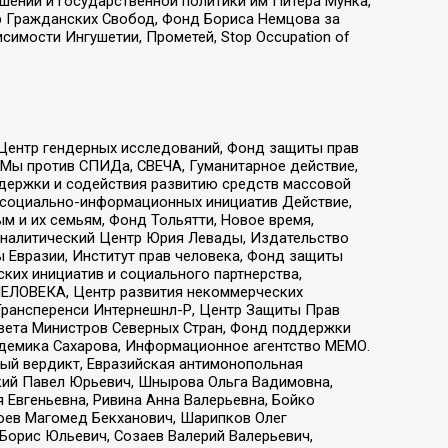
ошений и государственной политики им Питера Мунка,
 Гражданских Свобод, Фонд Бориса Немцова за
имости Ингушетии, Прометей, Stop Occupation of
 Центр гендерных исследований, Фонд защиты прав
 Мы против СПИДа, СВЕЧА, Гуманитарное действие,
ддержки и содействия развитию средств массовой
р социально-информационных инициатив Действие,
 и их семьям, Фонд Тольятти, Новое время,
, Аналитический Центр Юрия Левады, Издательство
 Евразии, Институт прав человека, Фонд защиты
ких инициатив и социального партнерства,
ЕЛОВЕКА, Центр развития некоммерческих
 Трансперенси Интернешнл-Р, Центр Защиты Прав
овета Министров Северных Стран, Фонд поддержки
адемика Сахарова, Информационное агентство МЕМО.
ый вердикт, Евразийская антимонопольная
кий Павел Юрьевич, Шнырова Ольга Вадимовна,
 Евгеньевна, Ривина Анна Валерьевна, Бойко
хоев Магомед Бекханович, Шарипков Олег
Борис Юльевич, Созаев Валерий Валерьевич,