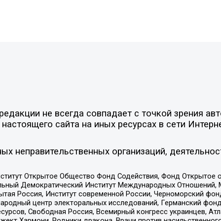
едакции не всегда совпадает с точкой зрения авт
настоящего сайта на иных ресурсах в сети Интерн
ых неправительственных организаций, деятельнос
ститут Открытое Общество Фонд Содействия, Фонд Открытое 
альный Демократический Институт Международных Отношений,
тая Россия, Институт современной России, Черноморский фонд
родный центр электоральных исследований, Германский фонд
рсов, Свободная Россия, Всемирный конгресс украинцев, Атла
ект Хармони, Родники дракона, Врачи против насильственного