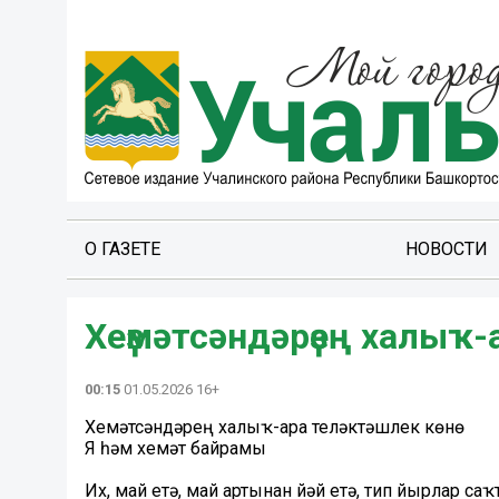
О ГАЗЕТЕ
НОВОСТИ
Хеҙмәтсәндәрҙең халыҡ-
00:15
01.05.2026 16+
Хеҙмәтсәндәрҙең халыҡ-ара теләктәшлек көнө
Яҙ һәм хеҙмәт байрамы
Их, май етә, май артынан йәй етә, тип йырлар саҡт