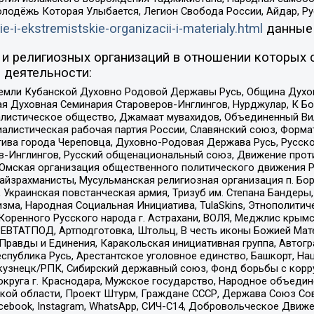
олодёжь Которая Улыбается, Легион Свобода России, Айдар, Р
ie-i-ekstremistskie-organizacii-i-materialy.html
данные
и религиозных организаций в отношении которых 
 деятельности:
земли Кубанской Духовно Родовой Державы Русь, Община Духо
 Духовная Семинария Староверов-Инглингов, Нурджулар, К Бо
листическое общество, Джамаат мувахидов, Объединенный Вил
иалистическая рабочая партия России, Славянский союз, Форма
ива города Череповца, Духовно-Родовая Держава Русь, Русск
-Инглингов, Русский общенациональный союз, Движение против
 Омская организация общественного политического движения Р
йзрахманисты, Мусульманская религиозная организация п. Бо
краинская повстанческая армия, Тризуб им. Степана Бандеры, Бр
зма, Народная Социальная Инициатива, TulaSkins, Этнополитич
оренного Русского народа г. Астрахани, ВОЛЯ, Меджлис крымс
РЕВТАТПОД, Артподготовка, Штольц, В честь иконы Божией Мате
равды и Единения, Каракольская инициативная группа, Автогра
спублика Русь, Арестантское уголовное единство, Башкорт, Наци
окузнецк/РПК, Сибирский державный союз, Фонд борьбы с кор
округа г. Краснодара, Мужское государство, Народное объедин
ой области, Проект Штурм, Граждане СССР, Держава Союз Сов
Facebook, Instagram, WhatsApp, СИЧ-С14, Добровольческое Движ