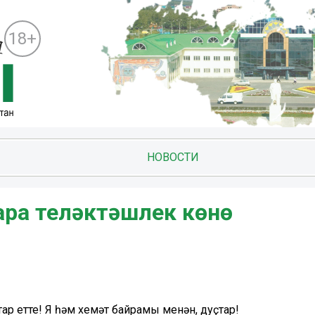
18+
НОВОСТИ
ара теләктәшлек көнө
ар етте! Яҙ һәм хеҙмәт байрамы менән, дуҫтар!