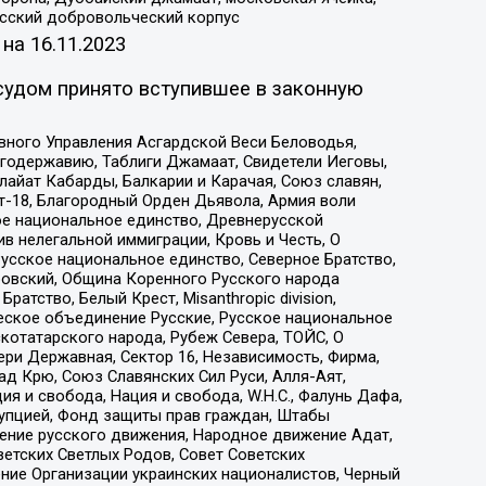
усский добровольческий корпус
 на
16.11.2023
судом принято вступившее в законную
вного Управления Асгардской Веси Беловодья,
годержавию, Таблиги Джамаат, Свидетели Иеговы,
айат Кабарды, Балкарии и Карачая, Союз славян,
т-18, Благородный Орден Дьявола, Армия воли
ое национальное единство, Древнерусской
 нелегальной иммиграции, Кровь и Честь, О
усское национальное единство, Северное Братство,
ровский, Община Коренного Русского народа
атство, Белый Крест, Misanthropic division,
еское объединение Русские, Русское национальное
котатарского народа, Рубеж Севера, ТОЙС, О
ри Державная, Сектор 16, Независимость, Фирма,
д Крю, Союз Славянских Сил Руси, Алля-Аят,
я и свобода, Нация и свобода, W.H.С., Фалунь Дафа,
рупцией, Фонд защиты прав граждан, Штабы
ение русского движения, Народное движение Адат,
етских Светлых Родов, Совет Советских
ение Организации украинских националистов, Черный