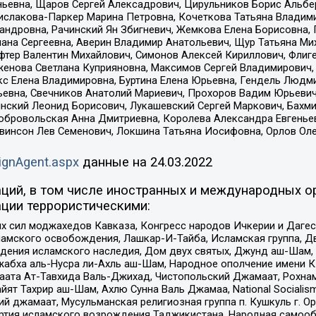
ньевна, Щаров Сергей Алексадрович, Цирульников Борис Альбер
ислакова-Паркер Марина Петровна, Кочеткова Татьяна Владими
сандровна, Рачинский Ян Збигневич, Жемкова Елена Борисовна,
лана Сергеевна, Аверин Владимир Анатольевич, Щур Татьяна М
фтер Валентин Михайлович, Симонов Алексей Кириллович, Флиг
женова Светлана Куприяновна, Максимов Сергей Владимирович, 
кс Елена Владимировна, Буртина Елена Юрьевна, Гендель Людм
евна, Свечников Анатолий Мариевич, Прохоров Вадим Юрьевич
инский Леонид Борисович, Лукашевский Сергей Маркович, Бахм
Добровольская Анна Дмитриевна, Королева Александра Евгенье
евинсон Лев Семенович, Локшина Татьяна Иосифовна, Орлов Ол
ignAgent.aspx
данные на
24.03.2022
ций, в том числе иностранных и международных ор
ции террористическими:
ил моджахедов Кавказа, Конгресс народов Ичкерии и Дагеста
ламского освобождения, Лашкар-И-Тайба, Исламская группа, Дв
ения исламского наследия, Дом двух святых, Джунд аш-Шам, 
жабха аль-Нусра ли-Ахль аш-Шам, Народное ополчение имени К.
ата Ат-Тавхида Валь-Джихад, Чистопольский Джамаат, Рохнам
ят Тахрир аш-Шам, Ахлю Сунна Валь Джамаа, National Socialism
ий джамаат, Мусульманская религиозная группа п. Кушкуль г. 
ртия исламского возрождения Таджикистана, Народная самооб