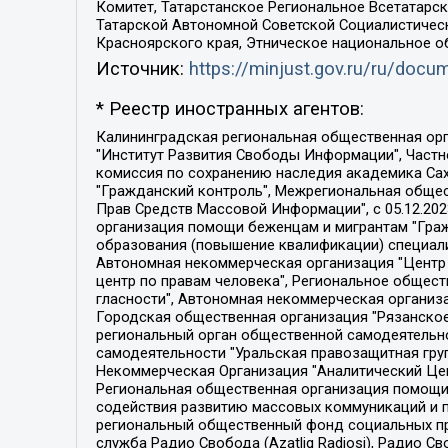
Комитет, Татарстанское Региональное Всетатар
Татарской Автономной Советской Социалистическ
Красноярского края, Этническое национальное о
Источник:
https://minjust.gov.ru/ru/doc
* Реестр иностранных агентов:
Калининградская региональная общественная организация "Экозащита!-Женсовет", Фонд содействия защите прав и свобод граждан "Общественный вердикт", Фонд "Институт Развития Свободы Информации", Частное учреждение "Информационное агентство МЕМО. РУ", Региональная общественная организация "Общественная комиссия по сохранению наследия академика Сахарова", Фонд поддержки свободы прессы, Санкт-Петербургская общественная правозащитная организация "Гражданский контроль", Межрегиональная общественная организация "Информационно-просветительский центр "Мемориал", Региональный Фонд "Центр Защиты Прав Средств Массовой Информации", с 05.12.2023 Фонд "Центр Защиты Прав Средств массовой информации", Региональная общественная благотворительная организация помощи беженцам и мигрантам "Гражданское содействие", Негосударственное образовательное учреждение дополнительного профессионального образования (повышение квалификации) специалистов "АКАДЕМИЯ ПО ПРАВАМ ЧЕЛОВЕКА", Свердловская региональная общественная организация "Сутяжник", Автономная некоммерческая организация "Центр независимых социологических исследований", Союз общественных объединений "Российский исследовательский центр по правам человека", Региональное общественное учреждение научно-информационный центр "МЕМОРИАЛ", Некоммерческая организация "Фонд защиты гласности", Автономная некоммерческая организация "Институт прав человека", Городская общественная организация "Екатеринбургское общество "МЕМОРИАЛ", Городская общественная организация "Рязанское историко-просветительское и правозащитное общество "Мемориал" (Рязанский Мемориал), Челябинский региональный орган общественной самодеятельности – женское общественное объединение "Женщины Евразии", Челябинский региональный орган общественной самодеятельности "Уральская правозащитная группа", Фонд содействия защите здоровья и социальной справедливости имени Андрея Рылькова, Автономная Некоммерческая Организация "Аналитический Центр Юрия Левады", Автономная некоммерческая организация социальной поддержки населения "Проект Апрель", Региональная общественная организация помощи женщинам и детям, находящимся в кризисной ситуации "Информационно-методический центр "Анна", Фонд содействия развитию массовых коммуникаций и правовому просвещению "Так-так-Так", Фонд содействия устойчивому развитию "Серебряная тайга", Свердловский региональный общественный фонд социальных проектов "Новое время", "Idel.Реалии", Кавказ.Реалии, Крым.Реалии, Телеканал Настоящее Время, Татаро-башкирская служба Радио Свобода (Azatliq Radiosi), Радио Свободная Европа/Радио Свобода (PCE/PC), "Сибирь.Реалии", "Фактограф", Благотворительный фонд помощи осужденным и их семьям, Автономная некоммерческая организация "Институт глобализации и социальных движений", Фонд "В защиту прав заключенных", Частное учреждение "Центр поддержки и содействия развитию средств массовой информации", Пензенский региональный общественный благотворительный фонд "Гражданский союз", "Север.Реалии", Некоммерческая организация Фонд "Правовая инициатива", 