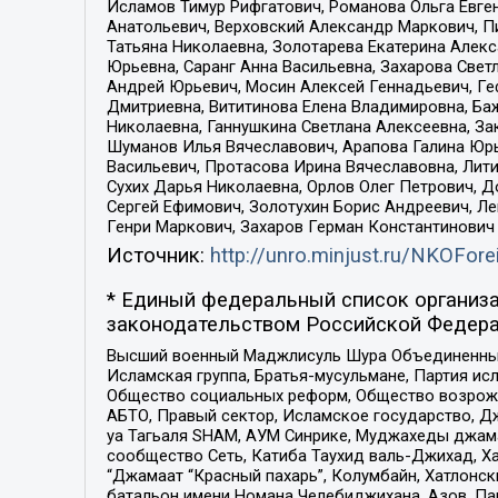
Исламов Тимур Рифгатович, Романова Ольга Евге
Анатольевич, Верховский Александр Маркович, П
Татьяна Николаевна, Золотарева Екатерина Алек
Юрьевна, Саранг Анна Васильевна, Захарова Свет
Андрей Юрьевич, Мосин Алексей Геннадьевич, Ге
Дмитриевна, Вититинова Елена Владимировна, Ба
Николаевна, Ганнушкина Светлана Алексеевна, За
Шуманов Илья Вячеславович, Арапова Галина Юрь
Васильевич, Протасова Ирина Вячеславовна, Лит
Сухих Дарья Николаевна, Орлов Олег Петрович, 
Сергей Ефимович, Золотухин Борис Андреевич, Л
Генри Маркович, Захаров Герман Константинович
Источник:
http://unro.minjust.ru/NKOFore
* Единый федеральный список организа
законодательством Российской Федера
Высший военный Маджлисуль Шура Объединенных с
Исламская группа, Братья-мусульмане, Партия ис
Общество социальных реформ, Общество возрожд
АБТО, Правый сектор, Исламское государство, Д
уа Тагьаля SHAM, АУМ Синрике, Муджахеды джама
сообщество Сеть, Катиба Таухид валь-Джихад, Хай
“Джамаат “Красный пахарь”, Колумбайн, Хатлонск
батальон имени Номана Челебиджихана, Азов, Па