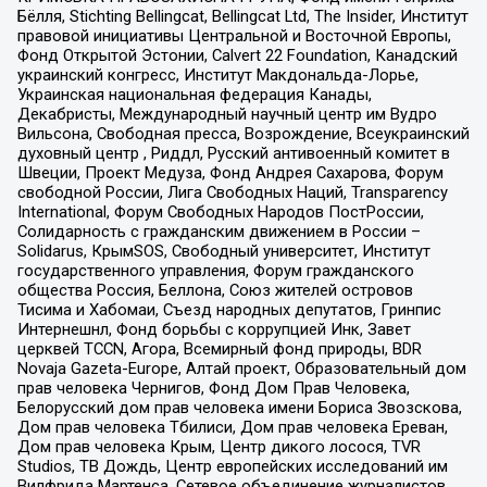
Бёлля, Stichting Bellingcat, Bellingcat Ltd, The Insider, Институт
правовой инициативы Центральной и Восточной Европы,
Фонд Открытой Эстонии, Calvert 22 Foundation, Канадский
украинский конгресс, Институт Макдональда-Лорье,
Украинская национальная федерация Канады,
Декабристы, Международный научный центр им Вудро
Вильсона, Свободная пресса, Возрождение, Всеукраинский
духовный центр , Риддл, Русский антивоенный комитет в
Швеции, Проект Медуза, Фонд Андрея Сахарова, Форум
свободной России, Лига Свободных Наций, Transparеncy
International, Форум Свободных Народов ПостРоссии,
Солидарность с гражданским движением в России –
Solidarus, КрымSOS, Свободный университет, Институт
государственного управления, Форум гражданского
общества Россия, Беллона, Союз жителей островов
Тисима и Хабомаи, Съезд народных депутатов, Гринпис
Интернешнл, Фонд борьбы с коррупцией Инк, Завет
церквей TCCN, Агора, Всемирный фонд природы, BDR
Novaja Gazeta-Europe, Алтай проект, Образовательный дом
прав человека Чернигов, Фонд Дом Прав Человека,
Белорусский дом прав человека имени Бориса Звозскова,
Дом прав человека Тбилиси, Дом прав человека Ереван,
Дом прав человека Крым, Центр дикого лосося, TVR
Studios, ТВ Дождь, Центр европейских исследований им
Вилфрида Мартенса, Сетевое объединение журналистов