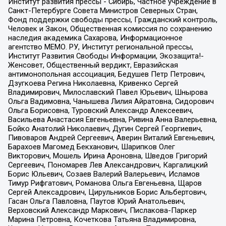
Институт развития прессы - Сибирь, Частное учреждение в
Санкт-Петербурге Совета Министров Северных Стран,
Фонд поддержки свободы прессы, Гражданский контроль,
Человек и Закон, Общественная комиссия по сохранению
наследия академика Сахарова, Информационное
агентство МЕМО. РУ, Институт региональной прессы,
Институт Развития Свободы Информации, Экозащита!-
Женсовет, Общественный вердикт, Евразийская
антимонопольная ассоциация, Бедушев Петр Петрович,
Дзугкоева Регина Николаевна, Кривенко Сергей
Владимирович, Милославский Павел Юрьевич, Шнырова
Ольга Вадимовна, Чанышева Лилия Айратовна, Сидорович
Ольга Борисовна, Туровский Александр Алексеевич,
Васильева Анастасия Евгеньевна, Ривина Анна Валерьевна,
Бойко Анатолий Николаевич, Дугин Сергей Георгиевич,
Пивоваров Андрей Сергеевич, Аверин Виталий Евгеньевич,
Барахоев Магомед Бекханович, Шарипков Олег
Викторович, Мошель Ирина Ароновна, Шведов Григорий
Сергеевич, Пономарев Лев Александрович, Каргалицкий
Борис Юльевич, Созаев Валерий Валерьевич, Исламов
Тимур Рифгатович, Романова Ольга Евгеньевна, Щаров
Сергей Алексадрович, Цирульников Борис Альбертович,
Гасан Ольга Павловна, Паутов Юрий Анатольевич,
Верховский Александр Маркович, Пислакова-Паркер
Марина Петровна, Кочеткова Татьяна Владимировна,