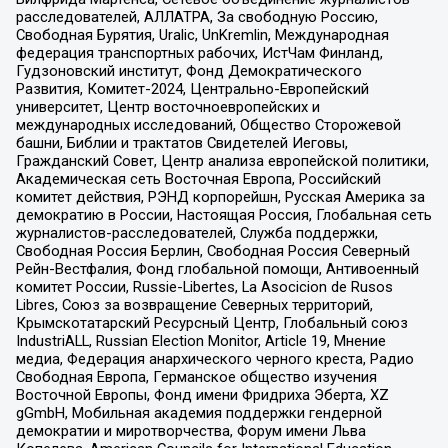
расследователей, АЛЛАТРА, За свободную Россию,
Свободная Бурятия, Uralic, UnKremlin, Международная
федерация транспортных рабочих, ИстЧам Финланд,
Гудзоновский институт, Фонд Демократического
Развития, Комитет-2024, Центрально-Европейский
университет, Центр восточноевропейских и
международных исследований, Общество Сторожевой
башни, Библии и трактатов Свидетелей Иеговы,
Гражданский Совет, Центр анализа европейской политики,
Академическая сеть Восточная Европа, Российский
комитет действия, РЭНД корпорейшн, Русская Америка за
демократию в России, Настоящая Россия, Глобальная сеть
журналистов-расследователей, Служба поддержки,
Свободная Россия Берлин, Свободная Россия Северный
Рейн-Вестфалия, Фонд глобальной помощи, Антивоенный
комитет России, Russie-Libertes, La Asocicion de Rusos
Libres, Союз за возвращение Северных территорий,
Крымскотатарский Ресурсный Центр, Глобальный союз
IndustriALL, Russian Election Monitor, Article 19, Мнение
медиа, Федерация анархического черного креста, Радио
Свободная Европа, Германское общество изучения
Восточной Европы, Фонд имени Фридриха Эберта, XZ
gGmbH, Мобильная академия поддержки гендерной
демократии и миротворчества, Форум имени Льва