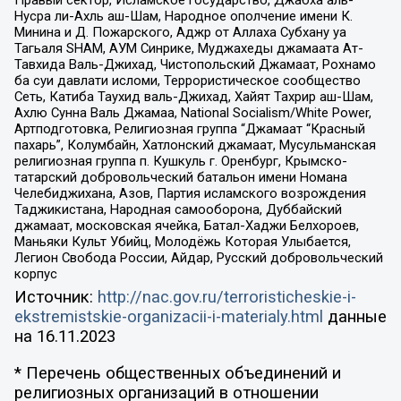
Правый сектор, Исламское государство, Джабха аль-
Нусра ли-Ахль аш-Шам, Народное ополчение имени К.
Минина и Д. Пожарского, Аджр от Аллаха Субхану уа
Тагьаля SHAM, АУМ Синрике, Муджахеды джамаата Ат-
Тавхида Валь-Джихад, Чистопольский Джамаат, Рохнамо
ба суи давлати исломи, Террористическое сообщество
Сеть, Катиба Таухид валь-Джихад, Хайят Тахрир аш-Шам,
Ахлю Сунна Валь Джамаа, National Socialism/White Power,
Артподготовка, Религиозная группа “Джамаат “Красный
пахарь”, Колумбайн, Хатлонский джамаат, Мусульманская
религиозная группа п. Кушкуль г. Оренбург, Крымско-
татарский добровольческий батальон имени Номана
Челебиджихана, Азов, Партия исламского возрождения
Таджикистана, Народная самооборона, Дуббайский
джамаат, московская ячейка, Батал-Хаджи Белхороев,
Маньяки Культ Убийц, Молодёжь Которая Улыбается,
Легион Свобода России, Айдар, Русский добровольческий
корпус
Источник:
http://nac.gov.ru/terroristicheskie-i-
ekstremistskie-organizacii-i-materialy.html
данные
на
16.11.2023
* Перечень общественных объединений и
религиозных организаций в отношении