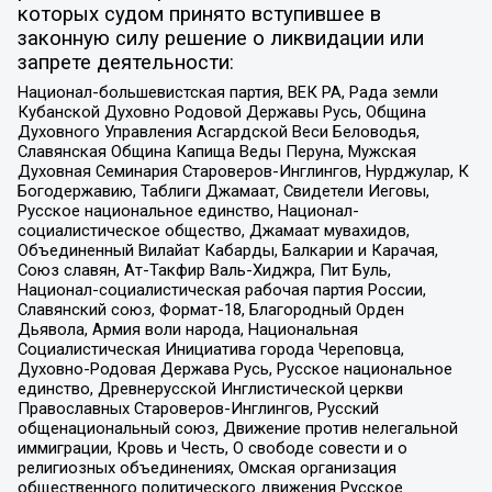
которых судом принято вступившее в
законную силу решение о ликвидации или
запрете деятельности:
Национал-большевистская партия, ВЕК РА, Рада земли
Кубанской Духовно Родовой Державы Русь, Община
Духовного Управления Асгардской Веси Беловодья,
Славянская Община Капища Веды Перуна, Мужская
Духовная Семинария Староверов-Инглингов, Нурджулар, К
Богодержавию, Таблиги Джамаат, Свидетели Иеговы,
Русское национальное единство, Национал-
социалистическое общество, Джамаат мувахидов,
Объединенный Вилайат Кабарды, Балкарии и Карачая,
Союз славян, Ат-Такфир Валь-Хиджра, Пит Буль,
Национал-социалистическая рабочая партия России,
Славянский союз, Формат-18, Благородный Орден
Дьявола, Армия воли народа, Национальная
Социалистическая Инициатива города Череповца,
Духовно-Родовая Держава Русь, Русское национальное
единство, Древнерусской Инглистической церкви
Православных Староверов-Инглингов, Русский
общенациональный союз, Движение против нелегальной
иммиграции, Кровь и Честь, О свободе совести и о
религиозных объединениях, Омская организация
общественного политического движения Русское