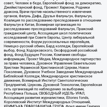
совет, Человек в беде, Европейский фонд за демократию,
Джеймстаунский фонд, Прожект Хармони, Родники
дракона, Врачи против насильственного извлечения
органов, Фалунь Дафа, Друзья Фалуньгун, Фалуньгун,
Коалиция по расследованию преследования в отношении
Фалуньгун в Китае, Всемирная организация по
расследованию преследований Фалуньгун, Пражский
гражданский центр, Ассоциация школ политических
исследований при Совете Европы, Центр либеральной
современности, Форум русскоязычных европейцев,
Немецко-русский обмен, Бард колледж, Европейский
выбор, Фонд Ходорковского, Оксфордский российский
фонд, Фонд Будущее России, Компания свободы
информации, Проект Медиа, Международное партнерство
за права человека, Духовное Управление Евангельских
Христиан Украинской Христианской Церкви, Новое
Поколение, Духовное Учебное Заведение Международный
Библейский Колледж, Международное христианское
движение, Всемирный Институт Саентологических
Предприятий, Церковь Духовной Технологии, Европейская
сеть организаций по наблюдению за выборами,
Республика Польша, СВОБОДНЫЙ ИДЕЛЬ-УРАЛ,
Ассоциация развития журналистики, IStories fonds,
Королевский Институт Международных Отношений,
КРИМСЬКА ПРАВОЗАХИСНА ГРУПА, Фонд имени Генриха