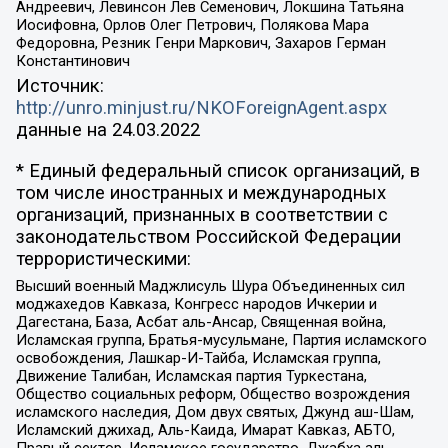
Андреевич, Левинсон Лев Семенович, Локшина Татьяна
Иосифовна, Орлов Олег Петрович, Полякова Мара
Федоровна, Резник Генри Маркович, Захаров Герман
Константинович
Источник:
http://unro.minjust.ru/NKOForeignAgent.aspx
данные на
24.03.2022
* Единый федеральный список организаций, в
том числе иностранных и международных
организаций, признанных в соответствии с
законодательством Российской Федерации
террористическими:
Высший военный Маджлисуль Шура Объединенных сил
моджахедов Кавказа, Конгресс народов Ичкерии и
Дагестана, База, Асбат аль-Ансар, Священная война,
Исламская группа, Братья-мусульмане, Партия исламского
освобождения, Лашкар-И-Тайба, Исламская группа,
Движение Талибан, Исламская партия Туркестана,
Общество социальных реформ, Общество возрождения
исламского наследия, Дом двух святых, Джунд аш-Шам,
Исламский джихад, Аль-Каида, Имарат Кавказ, АБТО,