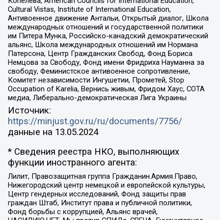
Копелева, American Councils for International Education,
Cultural Vistas, Institute of International Education,
Антивоенное движение Антальи, Открытый диалог, Школа
международных отношений и государственной политики
им Питера Мунка, Российско-канадский демократический
альянс, Школа международных отношений им Нормана
Патерсона, Центр Гражданских Свобод, Фонд Бориса
Немцова за Свободу, Фонд имени Фридриха Науманна за
свободу, Феминистское антивоенное сопротивление,
Комитет независимости Ингушетии, Прометей, Stop
Occupation of Karelia, Вернись живым, Фридом Хаус, СОТА
медиа, Либерально-демократическая Лига Украины
Источник:
https://minjust.gov.ru/ru/documents/7756/
данные на
13.05.2024
* Сведения реестра НКО, выполняющих
функции иностранного агента:
Лилит, Правозащитная группа Гражданин.Армия.Право,
Нижегородский центр немецкой и европейской культуры,
Центр гендерных исследований, Фонд защиты прав
граждан Штаб, Институт права и публичной политики,
Фонд борьбы с коррупцией, Альянс врачей,