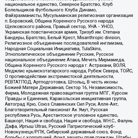
национальное единство, Северное Братство, Клуб
Болельщиков Футбольного Клуба Динамо,
Файзрахманисты, Мусульманская религиозная организация
п. Боровский, Община Коренного Русского народа
Щелковского района, Правый сектор, УНА - УНСО,
Украинская повстанческая армия, Тризуб им. Степана
Бандеры, Братство, Белый Крест, Misanthropic division,
Религиозное объединение последователей инглиизма,
Народная Социальная Инициатива, TulaSkins,
Этнополитическое объединение Русские, Русское
национальное объединение Атака, Мечеть Мирмамеда,
Община Коренного Русского народа г. Астрахани, ВОЛЯ,
Меджлис крымскотатарского народа, Рубеж Севера, ТОЙС,
О противодействии экстремистской деятельности,
РЕВТАТПОД, Артподготовка, Штольц, В честь иконы
Божией Матери Державная, Сектор 16, Независимость,
Фирма, Молодежная правозащитная группа МПГ, Курсом
Правды и Единения, Каракольская инициативная группа,
Автоград Крю, Союз Славянских Сил Руси, Алля-Аят,
Благотворительный пансионат Ак Умут, Русская
республика Русь, Арестантское уголовное единство,
Башкорт, Нация и свобода, Нация и свобода, W.H.С., Фалунь
Дафа, Иртыш Ultras, Русский Патриотический клуб-
Новокузнецк/РПК, Сибирский державный союз, Фонд
борьбы с коррупцией, Фонд защиты прав граждан, Штабы