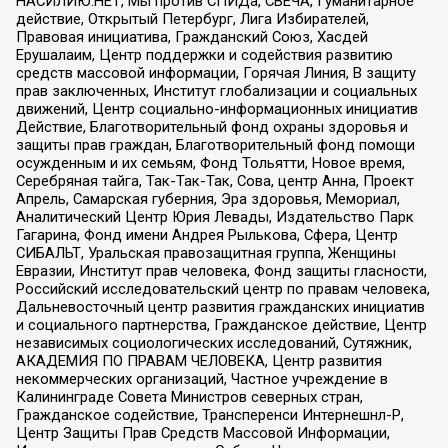
НАСИЛИЮ.НЕТ, Мы против СПИДа, СВЕЧА, Гуманитарное
действие, Открытый Петербург, Лига Избирателей,
Правовая инициатива, Гражданский Союз, Хасдей
Ерушалаим, Центр поддержки и содействия развитию
средств массовой информации, Горячая Линия, В защиту
прав заключенных, Институт глобализации и социальных
движений, Центр социально-информационных инициатив
Действие, Благотворительный фонд охраны здоровья и
защиты прав граждан, Благотворительный фонд помощи
осужденным и их семьям, Фонд Тольятти, Новое время,
Серебряная тайга, Так-Так-Так, Сова, центр Анна, Проект
Апрель, Самарская губерния, Эра здоровья, Мемориал,
Аналитический Центр Юрия Левады, Издательство Парк
Гагарина, Фонд имени Андрея Рылькова, Сфера, Центр
СИБАЛЬТ, Уральская правозащитная группа, Женщины
Евразии, Институт прав человека, Фонд защиты гласности,
Российский исследовательский центр по правам человека,
Дальневосточный центр развития гражданских инициатив
и социального партнерства, Гражданское действие, Центр
независимых социологических исследований, Сутяжник,
АКАДЕМИЯ ПО ПРАВАМ ЧЕЛОВЕКА, Центр развития
некоммерческих организаций, Частное учреждение в
Калининграде Совета Министров северных стран,
Гражданское содействие, Трансперенси Интернешнл-Р,
Центр Защиты Прав Средств Массовой Информации,