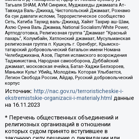
Тагьаля SHAM, АУМ Синрике, Муджахеды джамаата Ат-
Тавхида Валь-Джихад, Чистопольский Джамаат, Рохнамо
ба суи давлати исломи, Террористическое сообщество
Сеть, Катиба Таухид валь-Джихад, Хайят Тахрир аш-Шам,
Ахлю Сунна Валь Джамаа, National Socialism/White Power,
Артподготовка, Религиозная группа “Джамаат “Красный
пахарь”, Колумбайн, Хатлонский джамаат, Мусульманская
религиозная группа п. Кушкуль г. Оренбург, Крымско-
татарский добровольческий батальон имени Номана
Челебиджихана, Азов, Партия исламского возрождения
Таджикистана, Народная самооборона, Дуббайский
джамаат, московская ячейка, Батал-Хаджи Белхороев,
Маньяки Культ Убийц, Молодёжь Которая Улыбается,
Легион Свобода России, Айдар, Русский добровольческий
корпус
Источник:
http://nac.gov.ru/terroristicheskie-i-
ekstremistskie-organizacii-i-materialy.html
данные
на
16.11.2023
* Перечень общественных объединений и
религиозных организаций в отношении
которых судом принято вступившее в
законную силу решение о ликвидации или