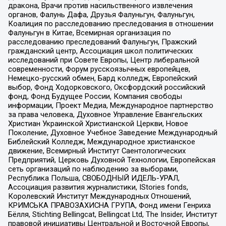
дракона, Врачи против насильственного извлечения
органов, Фалунь Дафа, Друзья Фалуньгун, Фалуньгун,
Коалиция по расследованию преследования в отношении
Фалуньгун в Китае, Всемирная организация по
расследованию преследований Фалуньгун, Пражский
гражданский центр, Ассоциация школ политических
исследований при Совете Европы, Центр либеральной
современности, Форум русскоязычных европейцев,
Немецко-русский обмен, Бард колледж, Европейский
выбор, Фонд Ходорковского, Оксфордский российский
фонд, Фонд Будущее России, Компания свободы
информации, Проект Медиа, Международное партнерство
за права человека, Духовное Управление Евангельских
Христиан Украинской Христианской Церкви, Новое
Поколение, Духовное Учебное Заведение Международный
Библейский Колледж, Международное христианское
движение, Всемирный Институт Саентологических
Предприятий, Церковь Духовной Технологии, Европейская
сеть организаций по наблюдению за выборами,
Республика Польша, СВОБОДНЫЙ ИДЕЛЬ-УРАЛ,
Ассоциация развития журналистики, IStories fonds,
Королевский Институт Международных Отношений,
КРИМСЬКА ПРАВОЗАХИСНА ГРУПА, Фонд имени Генриха
Бёлля, Stichting Bellingcat, Bellingcat Ltd, The Insider, Институт
правовой инициативы Центральной и Восточной Европы,