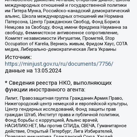
международных отношений и государственной политики
им Питера Мунка, Российско-канадский демократический
альянс, Школа международных отношений им Нормана
Патерсона, Центр Гражданских Свобод, Фонд Бориса
Немцова за Свободу, Фонд имени Фридриха Науманна за
свободу, Феминистское антивоенное сопротивление,
Комитет независимости Ингушетии, Прометей, Stop
Occupation of Karelia, Вернись живым, Фридом Хаус, СОТА
медиа, Либерально-демократическая Лига Украины
Источник:
https://minjust.gov.ru/ru/documents/7756/
данные на
13.05.2024
* Сведения реестра НКО, выполняющих
функции иностранного агента:
Лилит, Правозащитная группа Гражданин.Армия.Право,
Нижегородский центр немецкой и европейской культуры,
Центр гендерных исследований, Фонд защиты прав
граждан Штаб, Институт права и публичной политики,
Фонд борьбы с коррупцией, Альянс врачей,
НАСИЛИЮ.НЕТ, Мы против СПИДа, СВЕЧА, Гуманитарное
действие, Открытый Петербург, Лига Избирателей,
Правовая инициатива, Гражданский Союз, Хасдей