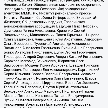
Фонд поддержки свободы прессы, Гражданский контроль,
Человек и Закон, Общественная комиссия по сохранению
наследия академика Сахарова, Информационное
агентство МЕМО. РУ, Институт региональной прессы,
Институт Развития Свободы Информации, Экозащита!-
Женсовет, Общественный вердикт, Евразийская
антимонопольная ассоциация, Бедушев Петр Петрович,
Дзугкоева Регина Николаевна, Кривенко Сергей
Владимирович, Милославский Павел Юрьевич, Шнырова
Ольга Вадимовна, Чанышева Лилия Айратовна, Сидорович
Ольга Борисовна, Туровский Александр Алексеевич,
Васильева Анастасия Евгеньевна, Ривина Анна Валерьевна,
Бойко Анатолий Николаевич, Дугин Сергей Георгиевич,
Пивоваров Андрей Сергеевич, Аверин Виталий Евгеньевич,
Барахоев Магомед Бекханович, Шарипков Олег
Викторович, Мошель Ирина Ароновна, Шведов Григорий
Сергеевич, Пономарев Лев Александрович, Каргалицкий
Борис Юльевич, Созаев Валерий Валерьевич, Исламов
Тимур Рифгатович, Романова Ольга Евгеньевна, Щаров
Сергей Алексадрович, Цирульников Борис Альбертович,
Гасан Ольга Павловна, Паутов Юрий Анатольевич,
Верховский Александр Маркович, Пислакова-Паркер
Марина Петровна, Кочеткова Татьяна Владимировна,
Чуркина Наталья Валерьевна, Акимова Татьяна
Николаевна, Золотарева Екатерина Александровна,