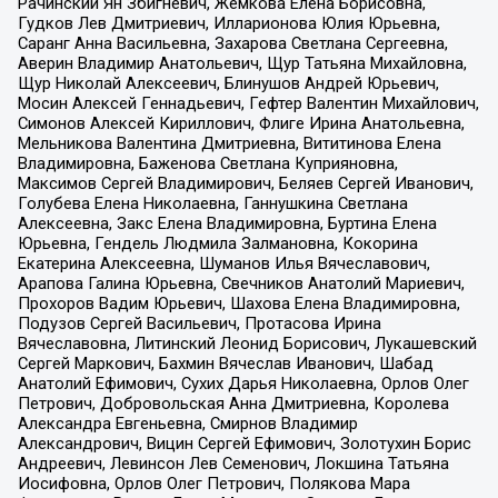
Рачинский Ян Збигневич, Жемкова Елена Борисовна,
Гудков Лев Дмитриевич, Илларионова Юлия Юрьевна,
Саранг Анна Васильевна, Захарова Светлана Сергеевна,
Аверин Владимир Анатольевич, Щур Татьяна Михайловна,
Щур Николай Алексеевич, Блинушов Андрей Юрьевич,
Мосин Алексей Геннадьевич, Гефтер Валентин Михайлович,
Симонов Алексей Кириллович, Флиге Ирина Анатольевна,
Мельникова Валентина Дмитриевна, Вититинова Елена
Владимировна, Баженова Светлана Куприяновна,
Максимов Сергей Владимирович, Беляев Сергей Иванович,
Голубева Елена Николаевна, Ганнушкина Светлана
Алексеевна, Закс Елена Владимировна, Буртина Елена
Юрьевна, Гендель Людмила Залмановна, Кокорина
Екатерина Алексеевна, Шуманов Илья Вячеславович,
Арапова Галина Юрьевна, Свечников Анатолий Мариевич,
Прохоров Вадим Юрьевич, Шахова Елена Владимировна,
Подузов Сергей Васильевич, Протасова Ирина
Вячеславовна, Литинский Леонид Борисович, Лукашевский
Сергей Маркович, Бахмин Вячеслав Иванович, Шабад
Анатолий Ефимович, Сухих Дарья Николаевна, Орлов Олег
Петрович, Добровольская Анна Дмитриевна, Королева
Александра Евгеньевна, Смирнов Владимир
Александрович, Вицин Сергей Ефимович, Золотухин Борис
Андреевич, Левинсон Лев Семенович, Локшина Татьяна
Иосифовна, Орлов Олег Петрович, Полякова Мара