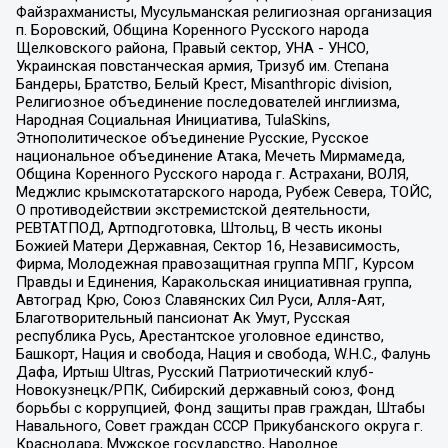
Файзрахманисты, Мусульманская религиозная организация
п. Боровский, Община Коренного Русского народа
Щелковского района, Правый сектор, УНА - УНСО,
Украинская повстанческая армия, Тризуб им. Степана
Бандеры, Братство, Белый Крест, Misanthropic division,
Религиозное объединение последователей инглиизма,
Народная Социальная Инициатива, TulaSkins,
Этнополитическое объединение Русские, Русское
национальное объединение Атака, Мечеть Мирмамеда,
Община Коренного Русского народа г. Астрахани, ВОЛЯ,
Меджлис крымскотатарского народа, Рубеж Севера, ТОЙС,
О противодействии экстремистской деятельности,
РЕВТАТПОД, Артподготовка, Штольц, В честь иконы
Божией Матери Державная, Сектор 16, Независимость,
Фирма, Молодежная правозащитная группа МПГ, Курсом
Правды и Единения, Каракольская инициативная группа,
Автоград Крю, Союз Славянских Сил Руси, Алля-Аят,
Благотворительный пансионат Ак Умут, Русская
республика Русь, Арестантское уголовное единство,
Башкорт, Нация и свобода, Нация и свобода, W.H.С., Фалунь
Дафа, Иртыш Ultras, Русский Патриотический клуб-
Новокузнецк/РПК, Сибирский державный союз, Фонд
борьбы с коррупцией, Фонд защиты прав граждан, Штабы
Навального, Совет граждан СССР Прикубанского округа г.
Краснодара, Мужское государство, Народное