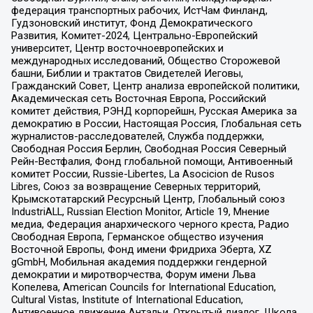
федерация транспортных рабочих, ИстЧам Финланд,
Гудзоновский институт, Фонд Демократического
Развития, Комитет-2024, Центрально-Европейский
университет, Центр восточноевропейских и
международных исследований, Общество Сторожевой
башни, Библии и трактатов Свидетелей Иеговы,
Гражданский Совет, Центр анализа европейской политики,
Академическая сеть Восточная Европа, Российский
комитет действия, РЭНД корпорейшн, Русская Америка за
демократию в России, Настоящая Россия, Глобальная сеть
журналистов-расследователей, Служба поддержки,
Свободная Россия Берлин, Свободная Россия Северный
Рейн-Вестфалия, Фонд глобальной помощи, Антивоенный
комитет России, Russie-Libertes, La Asocicion de Rusos
Libres, Союз за возвращение Северных территорий,
Крымскотатарский Ресурсный Центр, Глобальный союз
IndustriALL, Russian Election Monitor, Article 19, Мнение
медиа, Федерация анархического черного креста, Радио
Свободная Европа, Германское общество изучения
Восточной Европы, Фонд имени Фридриха Эберта, XZ
gGmbH, Мобильная академия поддержки гендерной
демократии и миротворчества, Форум имени Льва
Копелева, American Councils for International Education,
Cultural Vistas, Institute of International Education,
Антивоенное движение Антальи, Открытый диалог, Школа