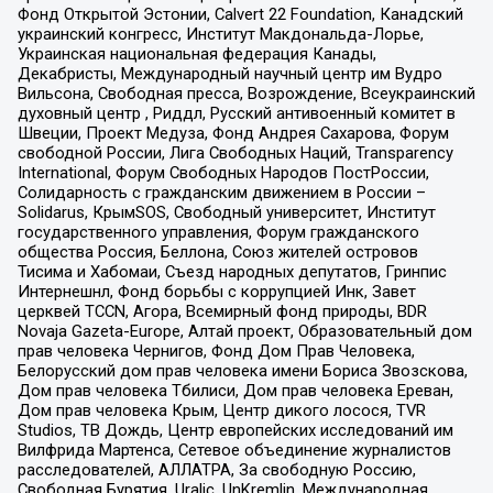
Фонд Открытой Эстонии, Calvert 22 Foundation, Канадский
украинский конгресс, Институт Макдональда-Лорье,
Украинская национальная федерация Канады,
Декабристы, Международный научный центр им Вудро
Вильсона, Свободная пресса, Возрождение, Всеукраинский
духовный центр , Риддл, Русский антивоенный комитет в
Швеции, Проект Медуза, Фонд Андрея Сахарова, Форум
свободной России, Лига Свободных Наций, Transparеncy
International, Форум Свободных Народов ПостРоссии,
Солидарность с гражданским движением в России –
Solidarus, КрымSOS, Свободный университет, Институт
государственного управления, Форум гражданского
общества Россия, Беллона, Союз жителей островов
Тисима и Хабомаи, Съезд народных депутатов, Гринпис
Интернешнл, Фонд борьбы с коррупцией Инк, Завет
церквей TCCN, Агора, Всемирный фонд природы, BDR
Novaja Gazeta-Europe, Алтай проект, Образовательный дом
прав человека Чернигов, Фонд Дом Прав Человека,
Белорусский дом прав человека имени Бориса Звозскова,
Дом прав человека Тбилиси, Дом прав человека Ереван,
Дом прав человека Крым, Центр дикого лосося, TVR
Studios, ТВ Дождь, Центр европейских исследований им
Вилфрида Мартенса, Сетевое объединение журналистов
расследователей, АЛЛАТРА, За свободную Россию,
Свободная Бурятия, Uralic, UnKremlin, Международная