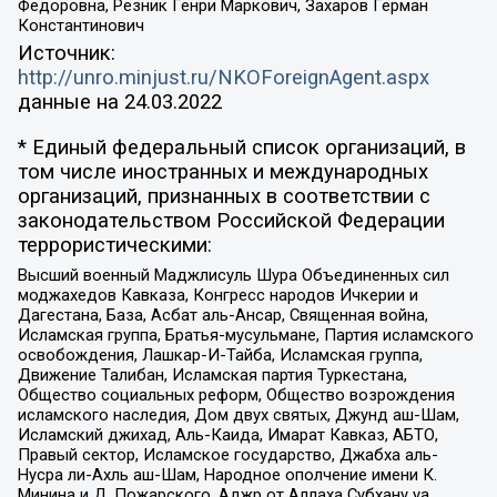
Федоровна, Резник Генри Маркович, Захаров Герман
Константинович
Источник:
http://unro.minjust.ru/NKOForeignAgent.aspx
данные на
24.03.2022
* Единый федеральный список организаций, в
том числе иностранных и международных
организаций, признанных в соответствии с
законодательством Российской Федерации
террористическими:
Высший военный Маджлисуль Шура Объединенных сил
моджахедов Кавказа, Конгресс народов Ичкерии и
Дагестана, База, Асбат аль-Ансар, Священная война,
Исламская группа, Братья-мусульмане, Партия исламского
освобождения, Лашкар-И-Тайба, Исламская группа,
Движение Талибан, Исламская партия Туркестана,
Общество социальных реформ, Общество возрождения
исламского наследия, Дом двух святых, Джунд аш-Шам,
Исламский джихад, Аль-Каида, Имарат Кавказ, АБТО,
Правый сектор, Исламское государство, Джабха аль-
Нусра ли-Ахль аш-Шам, Народное ополчение имени К.
Минина и Д. Пожарского, Аджр от Аллаха Субхану уа