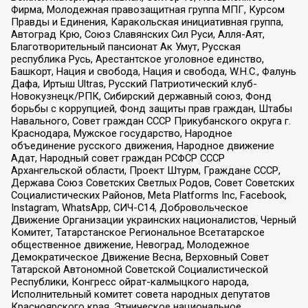
Фирма, Молодежная правозащитная группа МПГ, Курсом
Правды и Единения, Каракольская инициативная группа,
Автоград Крю, Союз Славянских Сил Руси, Алля-Аят,
Благотворительный пансионат Ак Умут, Русская
республика Русь, Арестантское уголовное единство,
Башкорт, Нация и свобода, Нация и свобода, W.H.С., Фалунь
Дафа, Иртыш Ultras, Русский Патриотический клуб-
Новокузнецк/РПК, Сибирский державный союз, Фонд
борьбы с коррупцией, Фонд защиты прав граждан, Штабы
Навального, Совет граждан СССР Прикубанского округа г.
Краснодара, Мужское государство, Народное
объединение русского движения, Народное движение
Адат, Народный совет граждан РСФСР СССР
Архангельской области, Проект Штурм, Граждане СССР,
Держава Союз Советских Светлых Родов, Совет Советских
Социалистических Районов, Meta Platforms Inc, Facebook,
Instagram, WhatsApp, СИЧ-С14, Добровольческое
Движение Организации украинских националистов, Черный
Комитет, Татарстанское Региональное Всетатарское
общественное движение, Невоград, Молодежное
Демократическое Движение Весна, Верховный Совет
Татарской Автономной Советской Социалистической
Республики, Конгресс ойрат-калмыцкого народа,
Исполнительный комитет совета народных депутатов
Красноярского края, Этническое национальное