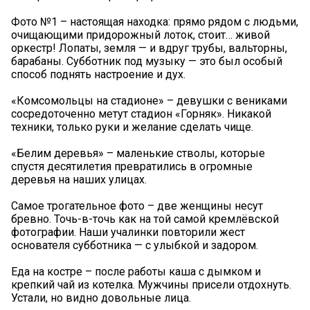
Фото №1 – настоящая находка: прямо рядом с людьми,
очищающими придорожный лоток, стоит… живой
оркестр! Лопаты, земля — и вдруг трубы, вальторны,
барабаны. Субботник под музыку — это был особый
способ поднять настроение и дух.
«Комсомольцы на стадионе» – девушки с вениками
сосредоточенно метут стадион «Горняк». Никакой
техники, только руки и желание сделать чище.
«Белим деревья» – маленькие стволы, которые
спустя десятилетия превратились в огромные
деревья на наших улицах.
Самое трогательное фото – две женщины несут
бревно. Точь-в-точь как на той самой кремлёвской
фотографии. Наши учалинки повторили жест
основателя субботника — с улыбкой и задором.
Еда на костре – после работы каша с дымком и
крепкий чай из котелка. Мужчины присели отдохнуть.
Устали, но видно довольные лица.