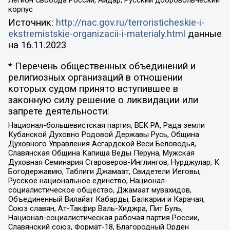
Легион Свобода России, Айдар, Русский добровольческий
корпус
Источник:
http://nac.gov.ru/terroristicheskie-i-
ekstremistskie-organizacii-i-materialy.html
данные
на
16.11.2023
* Перечень общественных объединений и
религиозных организаций в отношении
которых судом принято вступившее в
законную силу решение о ликвидации или
запрете деятельности:
Национал-большевистская партия, ВЕК РА, Рада земли
Кубанской Духовно Родовой Державы Русь, Община
Духовного Управления Асгардской Веси Беловодья,
Славянская Община Капища Веды Перуна, Мужская
Духовная Семинария Староверов-Инглингов, Нурджулар, К
Богодержавию, Таблиги Джамаат, Свидетели Иеговы,
Русское национальное единство, Национал-
социалистическое общество, Джамаат мувахидов,
Объединенный Вилайат Кабарды, Балкарии и Карачая,
Союз славян, Ат-Такфир Валь-Хиджра, Пит Буль,
Национал-социалистическая рабочая партия России,
Славянский союз, Формат-18, Благородный Орден