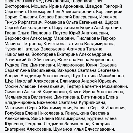
Барахоев Магомед Бекханович, Шарипков Олег
Викторович, Мошель Ирина Ароновна, Шведов Григорий
Сергеевич, Пономарев Лев Александрович, Каргалицкий
Борис Юльевич, Созаев Валерий Валерьевич, Исламов
Тимур Рифгатович, Романова Ольга Евгеньевна, Щаров
Сергей Алексадрович, Цирульников Борис Альбертович,
Гасан Ольга Павловна, Паутов Юрий Анатольевич,
Верховский Александр Маркович, Пислакова-Паркер
Марина Петровна, Кочеткова Татьяна Владимировна,
Чуркина Наталья Валерьевна, Акимова Татьяна
Николаевна, Золотарева Екатерина Александровна,
Рачинский Ян Збигневич, Жемкова Елена Борисовна,
Гудков Лев Дмитриевич, Илларионова Юлия Юрьевна,
Саранг Анна Васильевна, Захарова Светлана Сергеевна,
Аверин Владимир Анатольевич, Щур Татьяна Михайловна,
Щур Николай Алексеевич, Блинушов Андрей Юрьевич,
Мосин Алексей Геннадьевич, Гефтер Валентин Михайлович,
Симонов Алексей Кириллович, Флиге Ирина Анатольевна,
Мельникова Валентина Дмитриевна, Вититинова Елена
Владимировна, Баженова Светлана Куприяновна,
Максимов Сергей Владимирович, Беляев Сергей Иванович,
Голубева Елена Николаевна, Ганнушкина Светлана
Алексеевна, Закс Елена Владимировна, Буртина Елена
Юрьевна, Гендель Людмила Залмановна, Кокорина
Екатерина Алексеевна, Шуманов Илья Вячеславович,