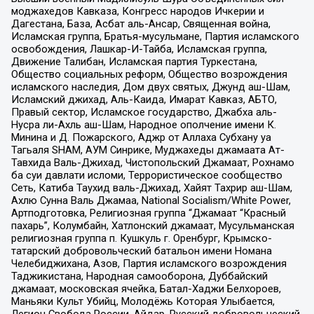
моджахедов Кавказа, Конгресс народов Ичкерии и
Дагестана, База, Асбат аль-Ансар, Священная война,
Исламская группа, Братья-мусульмане, Партия исламского
освобождения, Лашкар-И-Тайба, Исламская группа,
Движение Талибан, Исламская партия Туркестана,
Общество социальных реформ, Общество возрождения
исламского наследия, Дом двух святых, Джунд аш-Шам,
Исламский джихад, Аль-Каида, Имарат Кавказ, АБТО,
Правый сектор, Исламское государство, Джабха аль-
Нусра ли-Ахль аш-Шам, Народное ополчение имени К.
Минина и Д. Пожарского, Аджр от Аллаха Субхану уа
Тагьаля SHAM, АУМ Синрике, Муджахеды джамаата Ат-
Тавхида Валь-Джихад, Чистопольский Джамаат, Рохнамо
ба суи давлати исломи, Террористическое сообщество
Сеть, Катиба Таухид валь-Джихад, Хайят Тахрир аш-Шам,
Ахлю Сунна Валь Джамаа, National Socialism/White Power,
Артподготовка, Религиозная группа “Джамаат “Красный
пахарь”, Колумбайн, Хатлонский джамаат, Мусульманская
религиозная группа п. Кушкуль г. Оренбург, Крымско-
татарский добровольческий батальон имени Номана
Челебиджихана, Азов, Партия исламского возрождения
Таджикистана, Народная самооборона, Дуббайский
джамаат, московская ячейка, Батал-Хаджи Белхороев,
Маньяки Культ Убийц, Молодёжь Которая Улыбается,