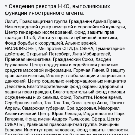
* Сведения реестра НКО, выполняющих
функции иностранного агента:
Лилит, Правозащитная группа Гражданин.Армия.Право,
Нижегородский центр немецкой и европейской культуры,
Центр гендерных исследований, Фонд защиты прав
граждан Штаб, Институт права и публичной политики,
Фонд борьбы с коррупцией, Альянс врачей,
НАСИЛИЮ.НЕТ, Мы против СПИДа, СВЕЧА, Гуманитарное
действие, Открытый Петербург, Лига Избирателей,
Правовая инициатива, Гражданский Союз, Хасдей
Ерушалаим, Центр поддержки и содействия развитию
средств массовой информации, Горячая Линия, В защиту
прав заключенных, Институт глобализации и социальных
движений, Центр социально-информационных инициатив
Действие, Благотворительный фонд охраны здоровья и
защиты прав граждан, Благотворительный фонд помощи
осужденным и их семьям, Фонд Тольятти, Новое время,
Серебряная тайга, Так-Так-Так, Сова, центр Анна, Проект
Апрель, Самарская губерния, Эра здоровья, Мемориал,
Аналитический Центр Юрия Левады, Издательство Парк
Гагарина, Фонд имени Андрея Рылькова, Сфера, Центр
СИБАЛЬТ, Уральская правозащитная группа, Женщины
Евразии, Институт прав человека, Фонд защиты гласности,