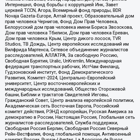
Интернешнл, Фонд борьбы с коррупцией Инк, Завет
церквей TCCN, Агора, Всемирный фонд природы, BDR
Novaja Gazeta-Europe, Алтай проект, Образовательный дом
прав человека Чернигов, Фонд Дом Прав Человека,
Белорусский дом прав человека имени Бориса Звозскова,
Дом прав человека Тбилиси, Дом прав человека Ереван,
Дом прав человека Крым, Центр дикого лосося, TVR
Studios, ТВ Дождь, Центр европейских исследований им
Вилфрида Мартенса, Сетевое объединение журналистов
расследователей, АЛЛАТРА, За свободную Россию,
Свободная Бурятия, Uralic, UnKremlin, Международная
федерация транспортных рабочих, ИстЧам Финланд,
Гудзоновский институт, Фонд Демократического
Развития, Комитет-2024, Центрально-Европейский
университет, Центр восточноевропейских и
международных исследований, Общество Сторожевой
башни, Библии и трактатов Свидетелей Иеговы,
Гражданский Совет, Центр анализа европейской политики,
Академическая сеть Восточная Европа, Российский
комитет действия, РЭНД корпорейшн, Русская Америка за
демократию в России, Настоящая Россия, Глобальная сеть
журналистов-расследователей, Служба поддержки,
Свободная Россия Берлин, Свободная Россия Северный
Рейн-Вестфалия, Фонд глобальной помощи, Антивоенный
комитет России, Russie-Libertes, La Asocicion de Rusos