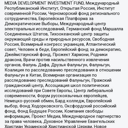
MEDIA DEVELOPMENT INVESTMENT FUND, Международный
Республиканский Институт, Открытая Россия, Институт
современной России, Черноморский фонд регионального
сотрудничества, Европейская Платформа за
Демократические Выборы, Международный центр
электоральных исследований, Германский фонд Маршалла
Соединенных Штатов, Тихоокеанский центр защиты
окружающей среды и природных ресурсов, Свободная
Россия, Всемирный конгресс украинцев, Атлантический
совет, Человек в беде, Европейский фонд за демократию,
Джеймстаунский фонд, Прожект Хармони, Родники
дракона, Врачи против насильственного извлечения
органов, Фалунь Дафа, Друзья Фалуньгун, Фалуньгун,
Коалиция по расследованию преследования в отношении
Фалуньгун в Китае, Всемирная организация по
расследованию преследований Фалуньгун, Пражский
гражданский центр, Ассоциация школ политических
исследований при Совете Европы, Центр либеральной
современности, Форум русскоязычных европейцев,
Немецко-русский обмен, Бард колледж, Европейский
выбор, Фонд Ходорковского, Оксфордский российский
фонд, Фонд Будущее России, Компания свободы
информации, Проект Медиа, Международное партнерство
за права человека, Духовное Управление Евангельских
Христиан Украинской Христианской Церкви, Новое