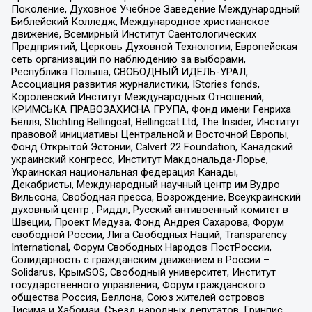
Поколение, Духовное Учебное Заведение Международный
Библейский Колледж, Международное христианское
движение, Всемирный Институт Саентологических
Предприятий, Церковь Духовной Технологии, Европейская
сеть организаций по наблюдению за выборами,
Республика Польша, СВОБОДНЫЙ ИДЕЛЬ-УРАЛ,
Ассоциация развития журналистики, IStories fonds,
Королевский Институт Международных Отношений,
КРИМСЬКА ПРАВОЗАХИСНА ГРУПА, Фонд имени Генриха
Бёлля, Stichting Bellingcat, Bellingcat Ltd, The Insider, Институт
правовой инициативы Центральной и Восточной Европы,
Фонд Открытой Эстонии, Calvert 22 Foundation, Канадский
украинский конгресс, Институт Макдональда-Лорье,
Украинская национальная федерация Канады,
Декабристы, Международный научный центр им Вудро
Вильсона, Свободная пресса, Возрождение, Всеукраинский
духовный центр , Риддл, Русский антивоенный комитет в
Швеции, Проект Медуза, Фонд Андрея Сахарова, Форум
свободной России, Лига Свободных Наций, Transparеncy
International, Форум Свободных Народов ПостРоссии,
Солидарность с гражданским движением в России –
Solidarus, КрымSOS, Свободный университет, Институт
государственного управления, Форум гражданского
общества Россия, Беллона, Союз жителей островов
Тисима и Хабомаи, Съезд народных депутатов, Гринпис