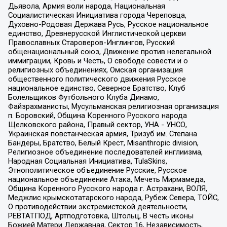
Дьявола, Армия воли народа, Национальная
Социалистическая Инициатива города Череповца,
Духовно-Родовая Держава Русь, Русское национальное
единство, Древнерусской Инглистической церкви
Православных Староверов-Инглингов, Русский
общенациональный союз, Движение против нелегальной
иммиграции, Кровь и Честь, О свободе совести и о
религиозных объединениях, Омская организация
общественного политического движения Русское
национальное единство, Северное Братство, Клуб
Болельщиков Футбольного Клуба Динамо,
Файзрахманисты, Мусульманская религиозная организация
п. Боровский, Община Коренного Русского народа
Щелковского района, Правый сектор, УНА - УНСО,
Украинская повстанческая армия, Тризуб им. Степана
Бандеры, Братство, Белый Крест, Misanthropic division,
Религиозное объединение последователей инглиизма,
Народная Социальная Инициатива, TulaSkins,
Этнополитическое объединение Русские, Русское
национальное объединение Атака, Мечеть Мирмамеда,
Община Коренного Русского народа г. Астрахани, ВОЛЯ,
Меджлис крымскотатарского народа, Рубеж Севера, ТОЙС,
О противодействии экстремистской деятельности,
РЕВТАТПОД, Артподготовка, Штольц, В честь иконы
Божией Матери Державная, Сектор 16, Независимость,