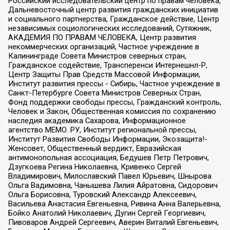
Российский исследовательский центр по правам человека,
Дальневосточный центр развития гражданских инициатив
и социального партнерства, Гражданское действие, Центр
независимых социологических исследований, Сутяжник,
АКАДЕМИЯ ПО ПРАВАМ ЧЕЛОВЕКА, Центр развития
некоммерческих организаций, Частное учреждение в
Калининграде Совета Министров северных стран,
Гражданское содействие, Трансперенси Интернешнл-Р,
Центр Защиты Прав Средств Массовой Информации,
Институт развития прессы - Сибирь, Частное учреждение в
Санкт-Петербурге Совета Министров Северных Стран,
Фонд поддержки свободы прессы, Гражданский контроль,
Человек и Закон, Общественная комиссия по сохранению
наследия академика Сахарова, Информационное
агентство МЕМО. РУ, Институт региональной прессы,
Институт Развития Свободы Информации, Экозащита!-
Женсовет, Общественный вердикт, Евразийская
антимонопольная ассоциация, Бедушев Петр Петрович,
Дзугкоева Регина Николаевна, Кривенко Сергей
Владимирович, Милославский Павел Юрьевич, Шнырова
Ольга Вадимовна, Чанышева Лилия Айратовна, Сидорович
Ольга Борисовна, Туровский Александр Алексеевич,
Васильева Анастасия Евгеньевна, Ривина Анна Валерьевна,
Бойко Анатолий Николаевич, Дугин Сергей Георгиевич,
Пивоваров Андрей Сергеевич, Аверин Виталий Евгеньевич,