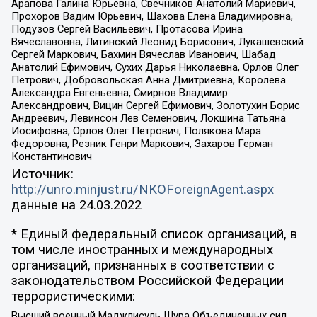
Арапова Галина Юрьевна, Свечников Анатолий Мариевич,
Прохоров Вадим Юрьевич, Шахова Елена Владимировна,
Подузов Сергей Васильевич, Протасова Ирина
Вячеславовна, Литинский Леонид Борисович, Лукашевский
Сергей Маркович, Бахмин Вячеслав Иванович, Шабад
Анатолий Ефимович, Сухих Дарья Николаевна, Орлов Олег
Петрович, Добровольская Анна Дмитриевна, Королева
Александра Евгеньевна, Смирнов Владимир
Александрович, Вицин Сергей Ефимович, Золотухин Борис
Андреевич, Левинсон Лев Семенович, Локшина Татьяна
Иосифовна, Орлов Олег Петрович, Полякова Мара
Федоровна, Резник Генри Маркович, Захаров Герман
Константинович
Источник:
http://unro.minjust.ru/NKOForeignAgent.aspx
данные на
24.03.2022
* Единый федеральный список организаций, в
том числе иностранных и международных
организаций, признанных в соответствии с
законодательством Российской Федерации
террористическими:
Высший военный Маджлисуль Шура Объединенных сил