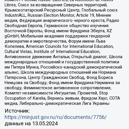
Libres, Союз за возвращение Северных территорий,
Крымскотатарский Ресурсный Центр, Глобальный союз
IndustriALL, Russian Election Monitor, Article 19, Мнение
медиа, Федерация анархического черного креста, Радио
Свободная Европа, Германское общество изучения
Восточной Европы, Фонд имени Фридриха Эберта, XZ
gGmbH, Мобильная академия поддержки гендерной
демократии и миротворчества, Форум имени Льва
Копелева, American Councils for International Education,
Cultural Vistas, Institute of International Education,
Антивоенное движение Антальи, Открытый диалог, Школа
международных отношений и государственной политики
им Питера Мунка, Российско-канадский демократический
альянс, Школа международных отношений им Нормана
Патерсона, Центр Гражданских Свобод, Фонд Бориса
Немцова за Свободу, Фонд имени Фридриха Науманна за
свободу, Феминистское антивоенное сопротивление,
Комитет независимости Ингушетии, Прометей, Stop
Occupation of Karelia, Вернись живым, Фридом Хаус, СОТА
медиа, Либерально-демократическая Лига Украины
Источник:
https://minjust.gov.ru/ru/documents/7756/
данные на
13.05.2024